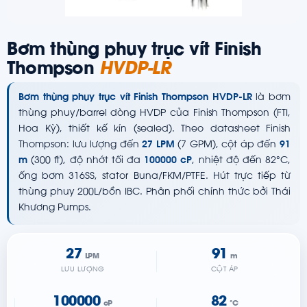
Bơm thùng phuy trục vít Finish
Thompson
HVDP-LR
Bơm thùng phuy trục vít Finish Thompson HVDP-LR
là bơm
thùng phuy/barrel dòng HVDP của Finish Thompson (FTI,
Hoa Kỳ), thiết kế kín (sealed). Theo datasheet Finish
Thompson: lưu lượng đến
27 LPM
(7 GPM), cột áp đến
91
m
(300 ft), độ nhớt tối đa
100000 cP
, nhiệt độ đến 82°C,
ống bơm 316SS, stator Buna/FKM/PTFE. Hút trực tiếp từ
thùng phuy 200L/bồn IBC. Phân phối chính thức bởi Thái
Khương Pumps.
27
91
LPM
m
LƯU LƯỢNG
CỘT ÁP
100000
82
cP
°C