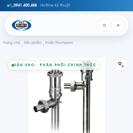
0941.400.488
· Hotline kỹ thuật
Trang chủ
Sản phẩm
Finish Thompson
/
/
SẴN KHO · PHÂN PHỐI CHÍNH THỨC