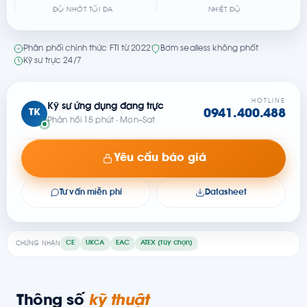
ĐỘ NHỚT TỐI ĐA
NHIỆT ĐỘ
Phân phối chính thức FTI từ 2022
Bơm sealless không phốt
Kỹ sư trực 24/7
HOTLINE
Kỹ sư ứng dụng đang trực
TK
0941.400.488
Phản hồi 15 phút · Mon–Sat
Yêu cầu báo giá
Tư vấn miễn phí
Datasheet
CE
UKCA
EAC
ATEX (tùy chọn)
CHỨNG NHẬN
Thông số
kỹ thuật