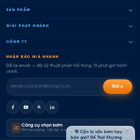
SẢN PHẨM
GIẢI PHÁP NGÀNH
CÔNG TY
NHẬN BÁO GIÁ NHANH
Để lại email — đội kỹ thuật phản hồi trong 15 phút giờ hành
chính.
Gửi
ZL
Công cụ chọn bơm
Tính lưu lượng · cột áp → ra model
✕
👋 Cần tư vấn bơm hay
báo giá? Để Thái Khương