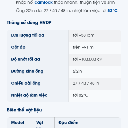
Khớp nối
camlock
tháo nhanh, thuận tiện vệ sinh
Ống Ø2in dài 27 / 40 / 48 in; nhiệt làm việc tới
82°C
Thông số dòng HVDP
Lưu lượng tối đa
tới ~38 lpm
Cột áp
trên ~91 m
Độ nhớt tối đa
tới ~100.000 cP
Đường kính ống
Ø2in
Chiều dài ống
27 / 40 / 48 in
Nhiệt độ làm việc
tới 82°C
Biến thể vật liệu
Model
Vật
Đặc điểm