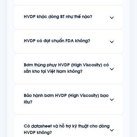
HVDP khác dòng BT như thế nào?
HVDP có đạt chuẩn FDA không?
Bơm thùng phuy HVDP (High Viscosity) có
sẵn kho tại Việt Nam không?
Bảo hành bơm HVDP (High Viscosity) bao
lâu?
Có datasheet và hỗ trợ kỹ thuật cho dòng
HVDP không?