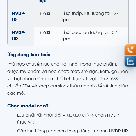
liệu
HVDP-
316SS
Tỉ số thấp, lưu lượng tới ~27
LR
lpm
HVDP-
316SS
Tỉ số cao, lưu lượng tới ~32
HR
lpm
Ứng dụng tiêu biểu
Phù hợp chuyển lưu chất rất nhớt trong thực phẩm,
dược-mỹ phẩm và hóa chất: mật, siro đặc, kem, gel, keo
và bột nhão cần bơm thể tích trục vít, vật liệu 316SS,
chuẩn FDA và khớp camlock tháo nhanh để vệ sinh giữa
các mẻ.
Chọn model nào?
Lưu chất rất nhớt (tới ~100.000 cP) → chọn HVDP
(trục vít)
Cần lưu lượng cao hơn trong dòng → chọn HVDP-HR