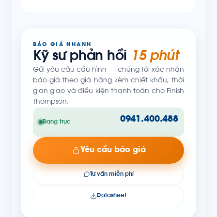
BÁO GIÁ NHANH
Kỹ sư phản hồi
15 phút
Gửi yêu cầu cấu hình — chúng tôi xác nhận
báo giá theo giá hãng kèm chiết khấu, thời
gian giao và điều kiện thanh toán cho Finish
Thompson.
0941.400.488
Đang trực
Yêu cầu báo giá
Tư vấn miễn phí
Datasheet