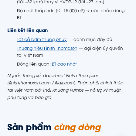
(tới ~32 lpm) thay vì HVDP-LR (tới ~27 lpm)
Độ nhớt thấp hơn (≤ ~15.000 cP) → cân nhắc dòng
BT
Liên kết liên quan
Tất cả bơm thùng phuy
— danh mục đầy đủ
Thương hiệu Finish Thompson
— đại diện ủy quyền
tại Việt Nam
Dòng liên quan:
BT cao nhớt
Nguồn thông số: datasheet Finish Thompson
(finishthompson.com / ftiair.com). Phân phối chính thức
tại Việt Nam bởi Thái Khương Pumps — hỗ trợ kỹ thuật,
phụ tùng và báo giá.
Sản phẩm
cùng dòng