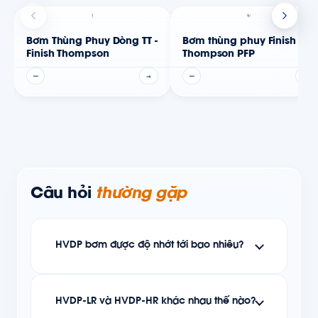
Bơm Thùng Phuy Dòng TT -
Bơm thùng phuy Finish
Finish Thompson
Thompson PFP
—
→
—
→
Câu hỏi
thường gặp
HVDP bơm được độ nhớt tới bao nhiêu?
HVDP-LR và HVDP-HR khác nhau thế nào?