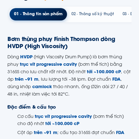
01 · Thông tin sản phẩm
02 · Thông số kỹ thuật
03 · Đườ
Bơm thùng phuy Finish Thompson dòng
HVDP (High Viscosity)
Dòng
HVDP
(High Viscosity Drum Pump) là bơm thùng
phuy
trục vít progressive cavity
(bơm thể tích) bằng
316SS cho lưu chất rất nhớt. Độ nhớt
tới ~100.000 cP
, cột
áp
trên ~91 m
, lưu lượng tới ~38 lpm. Đạt chuẩn
FDA
,
dùng khớp
camlock
tháo nhanh, ống Ø2in dài 27 / 40 /
48 in, nhiệt làm việc tới 82°C.
Đặc điểm & cấu tạo
Cơ cấu
trục vít progressive cavity
(bơm thể tích)
cho độ nhớt
tới ~100.000 cP
Cột áp
trên ~91 m
; cấu tạo 316SS đạt chuẩn
FDA