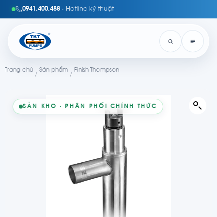
0941.400.488
· Hotline kỹ thuật
Trang chủ
Sản phẩm
Finish Thompson
/
/
SẴN KHO · PHÂN PHỐI CHÍNH THỨC