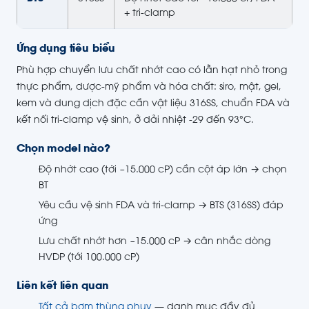
+ tri-clamp
Ứng dụng tiêu biểu
Phù hợp chuyển lưu chất nhớt cao có lẫn hạt nhỏ trong
thực phẩm, dược-mỹ phẩm và hóa chất: siro, mật, gel,
kem và dung dịch đặc cần vật liệu 316SS, chuẩn FDA và
kết nối tri-clamp vệ sinh, ở dải nhiệt -29 đến 93°C.
Chọn model nào?
Độ nhớt cao (tới ~15.000 cP) cần cột áp lớn → chọn
BT
Yêu cầu vệ sinh FDA và tri-clamp → BTS (316SS) đáp
ứng
Lưu chất nhớt hơn ~15.000 cP → cân nhắc dòng
HVDP (tới 100.000 cP)
Liên kết liên quan
Tất cả bơm thùng phuy
— danh mục đầy đủ