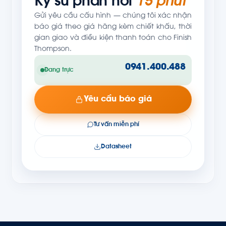
Kỹ sư phản hồi
15 phút
Gửi yêu cầu cấu hình — chúng tôi xác nhận
báo giá theo giá hãng kèm chiết khấu, thời
gian giao và điều kiện thanh toán cho Finish
Thompson.
0941.400.488
Đang trực
Yêu cầu báo giá
Tư vấn miễn phí
Datasheet