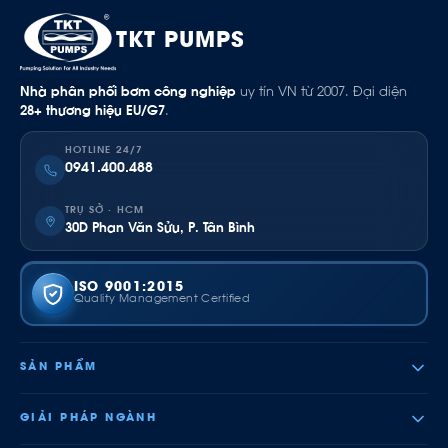
TKT PUMPS
Nhà phân phối bơm công nghiệp
uy tín VN từ 2007. Đại diện
28+ thương hiệu EU/G7
.
HOTLINE 24/7
0941.400.488
TRỤ SỞ · HCM
30D Phan Văn Sửu, P. Tân Bình
ISO 9001:2015
Quality Management Certified
SẢN PHẨM
GIẢI PHÁP NGÀNH