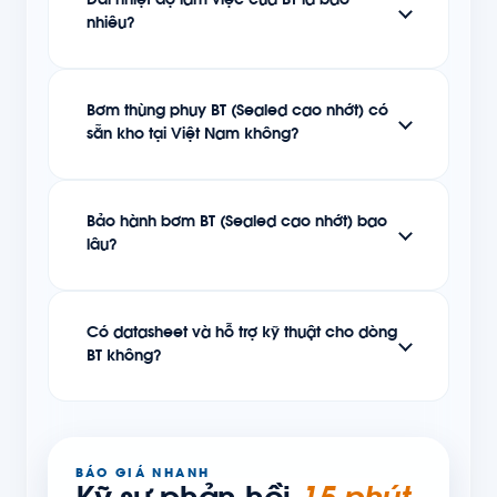
Dải nhiệt độ làm việc của BT là bao
nhiêu?
Bơm thùng phuy BT (Sealed cao nhớt) có
sẵn kho tại Việt Nam không?
Bảo hành bơm BT (Sealed cao nhớt) bao
lâu?
Có datasheet và hỗ trợ kỹ thuật cho dòng
BT không?
BÁO GIÁ NHANH