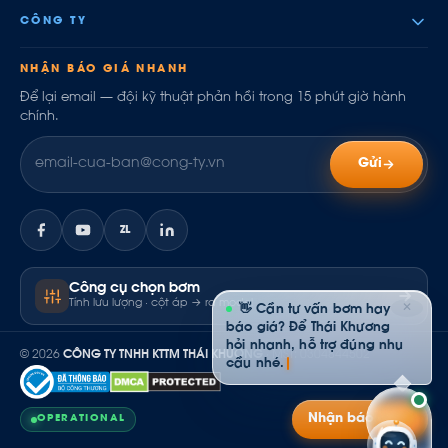
CÔNG TY
NHẬN BÁO GIÁ NHANH
Để lại email — đội kỹ thuật phản hồi trong 15 phút giờ hành
chính.
Gửi
ZL
Công cụ chọn bơm
Tính lưu lượng · cột áp → ra model
✕
👋 Cần tư vấn bơm hay
báo giá? Để Thái Khương
hỏi nhanh, hỗ trợ đúng nhu
© 2026
CÔNG TY TNHH KTTM THÁI KHƯƠNG
· MST: 0304844502
cầu nhé.
Nhận báo giá
OPERATIONAL