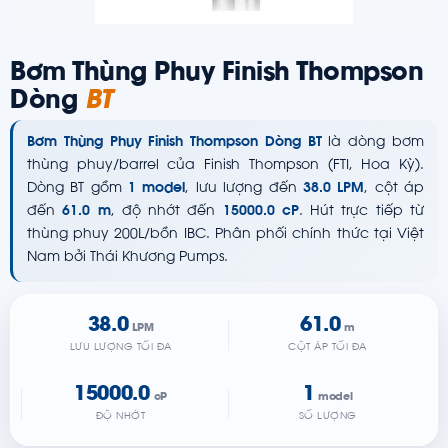
Bơm Thùng Phuy Finish Thompson
Dòng
BT
Bơm Thùng Phuy Finish Thompson Dòng BT
là dòng bơm
thùng phuy/barrel của Finish Thompson (FTI, Hoa Kỳ).
Dòng BT gồm
1 model
, lưu lượng đến
38.0 LPM
, cột áp
đến
61.0 m
, độ nhớt đến
15000.0 cP
. Hút trực tiếp từ
thùng phuy 200L/bồn IBC. Phân phối chính thức tại Việt
Nam bởi Thái Khương Pumps.
38.0
61.0
LPM
m
LƯU LƯỢNG TỐI ĐA
CỘT ÁP TỐI ĐA
15000.0
1
cP
model
ĐỘ NHỚT
SỐ LƯỢNG