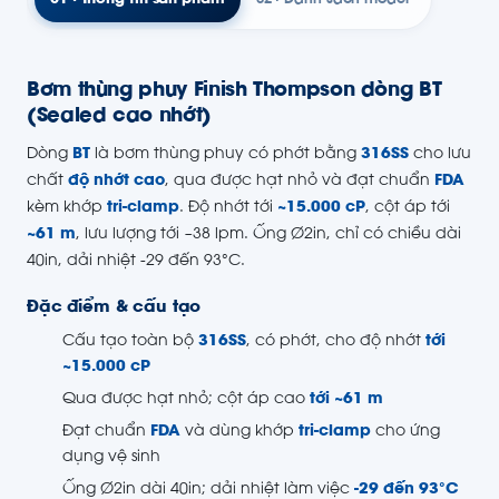
Bơm thùng phuy Finish Thompson dòng BT
(Sealed cao nhớt)
Dòng
BT
là bơm thùng phuy có phớt bằng
316SS
cho lưu
chất
độ nhớt cao
, qua được hạt nhỏ và đạt chuẩn
FDA
kèm khớp
tri-clamp
. Độ nhớt tới
~15.000 cP
, cột áp tới
~61 m
, lưu lượng tới ~38 lpm. Ống Ø2in, chỉ có chiều dài
40in, dải nhiệt -29 đến 93°C.
Đặc điểm & cấu tạo
Cấu tạo toàn bộ
316SS
, có phớt, cho độ nhớt
tới
~15.000 cP
Qua được hạt nhỏ; cột áp cao
tới ~61 m
Đạt chuẩn
FDA
và dùng khớp
tri-clamp
cho ứng
dụng vệ sinh
Ống Ø2in dài 40in; dải nhiệt làm việc
-29 đến 93°C