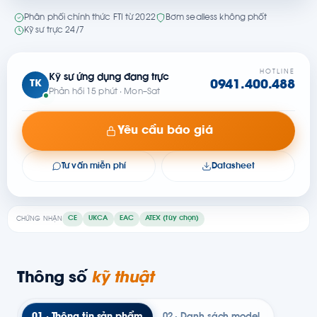
Phân phối chính thức FTI từ 2022
Bơm sealless không phốt
Kỹ sư trực 24/7
HOTLINE
Kỹ sư ứng dụng đang trực
TK
0941.400.488
Phản hồi 15 phút · Mon–Sat
Yêu cầu báo giá
Tư vấn miễn phí
Datasheet
CE
UKCA
EAC
ATEX (tùy chọn)
CHỨNG NHẬN
Thông số
kỹ thuật
01 · Thông tin sản phẩm
02 · Danh sách model