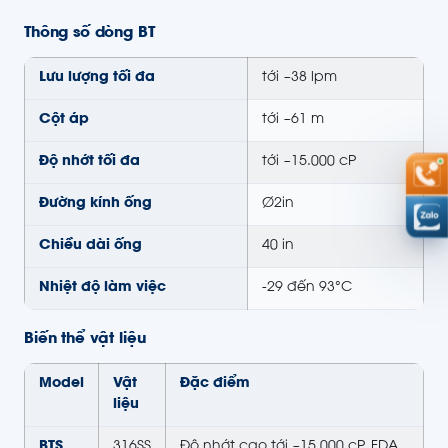
Thông số dòng BT
Lưu lượng tối đa
tới ~38 lpm
Cột áp
tới ~61 m
Độ nhớt tối đa
tới ~15.000 cP
Đường kính ống
Ø2in
Chiều dài ống
40 in
Nhiệt độ làm việc
-29 đến 93°C
Biến thể vật liệu
Model
Vật
Đặc điểm
liệu
BTS
316SS
Độ nhớt cao tới ~15.000 cP, FDA