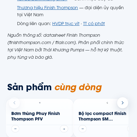
Thương hiệu Finish Thompson
— đại diện ủy quyền
tại Việt Nam
Dòng liên quan:
HVDP trục vít
·
TT có phớt
Nguồn thông số: datasheet Finish Thompson
(finishthompson.com / ftiair.com). Phân phối chính thức
tại Việt Nam bởi Thái Khương Pumps — hỗ trợ kỹ thuật,
phụ tùng và báo giá.
Sản phẩm
cùng dòng
Bơm thùng Phuy Finish
Bộ lọc compact Finish
Thompson PFV
Thompson SM
Spacemaker
—
→
—
→