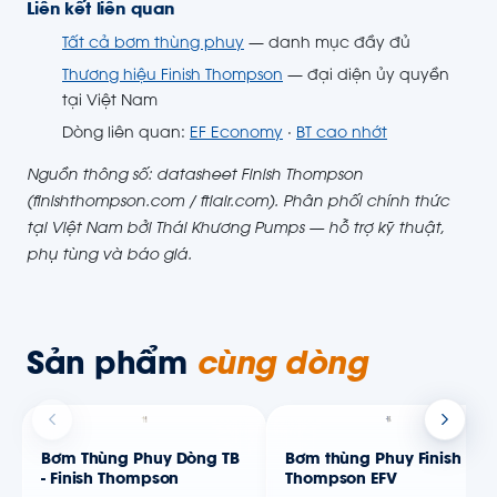
Liên kết liên quan
Tất cả bơm thùng phuy
— danh mục đầy đủ
Thương hiệu Finish Thompson
— đại diện ủy quyền
tại Việt Nam
Dòng liên quan:
EF Economy
·
BT cao nhớt
Nguồn thông số: datasheet Finish Thompson
(finishthompson.com / ftiair.com). Phân phối chính thức
tại Việt Nam bởi Thái Khương Pumps — hỗ trợ kỹ thuật,
phụ tùng và báo giá.
Sản phẩm
cùng dòng
Bơm Thùng Phuy Dòng TB
Bơm thùng Phuy Finish
- Finish Thompson
Thompson EFV