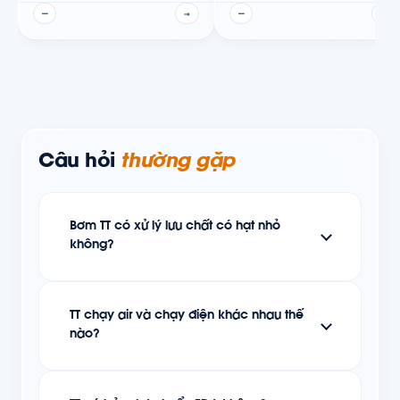
—
→
—
→
Câu hỏi
thường gặp
Bơm TT có xử lý lưu chất có hạt nhỏ
không?
TT chạy air và chạy điện khác nhau thế
nào?