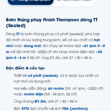
Bơm thùng phuy Finish Thompson dòng TT
(Sealed)
Dòng
TT
là bơm thùng phuy có phớt (sealed), phù hợp
độ nhớt và lưu lượng trung bình, kể cả lưu chất có
hạt
nhỏ
hoặc
dung môi
. Khi chạy air motor đạt
~61 lpm @ ~9
m
với độ nhớt tới ~2000 cP; khi chạy motor điện đạt
~38
lpm @ ~3 m
ở 50 cP. Ống Ø1,5in, dài 27 / 40 / 48 in.
Đặc điểm & cấu tạo
Thiết kế
có phớt (sealed)
, xử lý được lưu chất có
hạt nhỏ và dung môi
Hai kiểu dẫn động:
air motor
(tới ~61 lpm, ~2000 cP)
hoặc
motor điện
(tới ~38 lpm, 50 cP)
Ống nhúng
Ø1,5in
, dài 27 / 40 / 48 in
Bản
STTS
đạt chuẩn vệ sinh
FDA (sanitary)