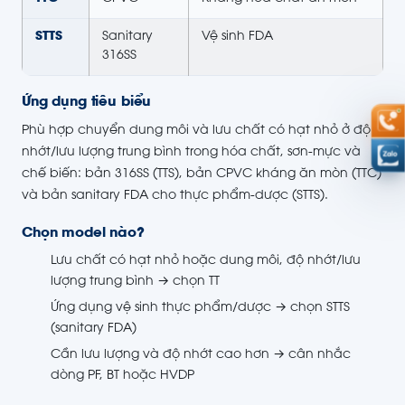
STTS
Sanitary
Vệ sinh FDA
316SS
Ứng dụng tiêu biểu
Phù hợp chuyển dung môi và lưu chất có hạt nhỏ ở độ
nhớt/lưu lượng trung bình trong hóa chất, sơn-mực và
chế biến: bản 316SS (TTS), bản CPVC kháng ăn mòn (TTC)
và bản sanitary FDA cho thực phẩm-dược (STTS).
Chọn model nào?
Lưu chất có hạt nhỏ hoặc dung môi, độ nhớt/lưu
lượng trung bình → chọn TT
Ứng dụng vệ sinh thực phẩm/dược → chọn STTS
(sanitary FDA)
Cần lưu lượng và độ nhớt cao hơn → cân nhắc
dòng PF, BT hoặc HVDP