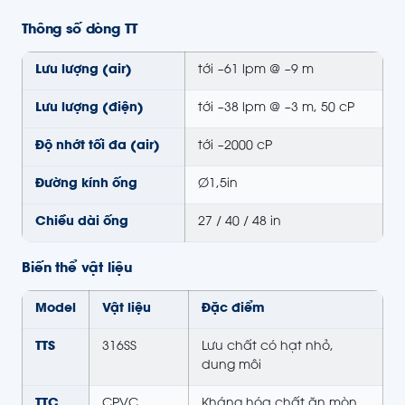
Thông số dòng TT
Lưu lượng (air)
tới ~61 lpm @ ~9 m
Lưu lượng (điện)
tới ~38 lpm @ ~3 m, 50 cP
Độ nhớt tối đa (air)
tới ~2000 cP
Đường kính ống
Ø1,5in
Chiều dài ống
27 / 40 / 48 in
Biến thể vật liệu
Model
Vật liệu
Đặc điểm
TTS
316SS
Lưu chất có hạt nhỏ,
dung môi
TTC
CPVC
Kháng hóa chất ăn mòn