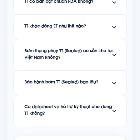
TT có bản đạt chuẩn FDA không?
TT khác dòng EF như thế nào?
Bơm thùng phuy TT (Sealed) có sẵn kho tại
Việt Nam không?
Bảo hành bơm TT (Sealed) bao lâu?
Có datasheet và hỗ trợ kỹ thuật cho dòng
TT không?