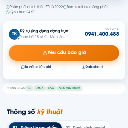
Phân phối chính thức FTI từ 2022
Bơm sealless không phốt
Kỹ sư trực 24/7
HOTLINE
Kỹ sư ứng dụng đang trực
TK
0941.400.488
Phản hồi 15 phút · Mon–Sat
Yêu cầu báo giá
Tư vấn miễn phí
Datasheet
CE
UKCA
EAC
ATEX (tùy chọn)
CHỨNG NHẬN
Thông số
kỹ thuật
01 · Thông tin sản phẩm
02 · Danh sách model