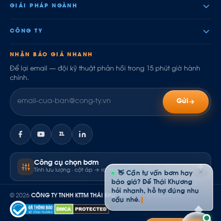
GIẢI PHÁP NGÀNH
CÔNG TY
NHẬN BÁO GIÁ NHANH
Để lại email — đội kỹ thuật phản hồi trong 15 phút giờ hành
chính.
Gửi
ZL
Công cụ chọn bơm
Tính lưu lượng · cột áp → ra model
✕
👋 Cần tư vấn bơm hay
báo giá? Để Thái Khương
hỏi nhanh, hỗ trợ đúng nhu
© 2026
CÔNG TY TNHH KTTM THÁI KHƯƠNG
· MST: 0304844502
cầu nhé.