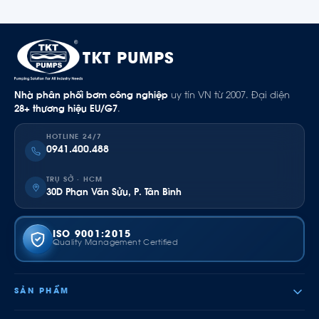
TKT PUMPS
Nhà phân phối bơm công nghiệp
uy tín VN từ 2007. Đại diện
28+ thương hiệu EU/G7
.
HOTLINE 24/7
0941.400.488
TRỤ SỞ · HCM
30D Phan Văn Sửu, P. Tân Bình
ISO 9001:2015
Quality Management Certified
SẢN PHẨM