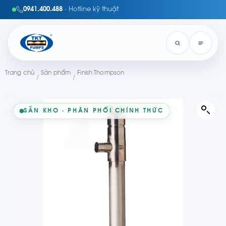
0941.400.488
· Hotline kỹ thuật
Trang chủ
Sản phẩm
Finish Thompson
/
/
SẴN KHO · PHÂN PHỐI CHÍNH THỨC