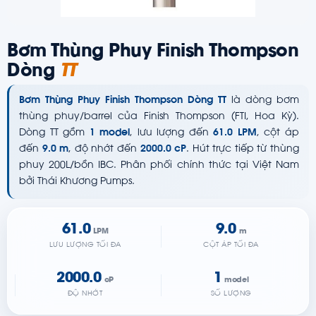
Bơm Thùng Phuy Finish Thompson
Dòng
TT
Bơm Thùng Phuy Finish Thompson Dòng TT
là dòng bơm
thùng phuy/barrel của Finish Thompson (FTI, Hoa Kỳ).
Dòng TT gồm
1 model
, lưu lượng đến
61.0 LPM
, cột áp
đến
9.0 m
, độ nhớt đến
2000.0 cP
. Hút trực tiếp từ thùng
phuy 200L/bồn IBC. Phân phối chính thức tại Việt Nam
bởi Thái Khương Pumps.
61.0
9.0
LPM
m
LƯU LƯỢNG TỐI ĐA
CỘT ÁP TỐI ĐA
2000.0
1
cP
model
ĐỘ NHỚT
SỐ LƯỢNG