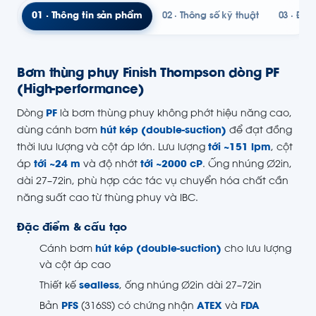
01 · Thông tin sản phẩm
02 · Thông số kỹ thuật
03 · Đườ
Bơm thùng phuy Finish Thompson dòng PF
(High-performance)
Dòng
PF
là bơm thùng phuy không phớt hiệu năng cao,
dùng cánh bơm
hút kép (double-suction)
để đạt đồng
thời lưu lượng và cột áp lớn. Lưu lượng
tới ~151 lpm
, cột
áp
tới ~24 m
và độ nhớt
tới ~2000 cP
. Ống nhúng Ø2in,
dài 27–72in, phù hợp các tác vụ chuyển hóa chất cần
năng suất cao từ thùng phuy và IBC.
Đặc điểm & cấu tạo
Cánh bơm
hút kép (double-suction)
cho lưu lượng
và cột áp cao
Thiết kế
sealless
, ống nhúng Ø2in dài 27–72in
Bản
PFS
(316SS) có chứng nhận
ATEX
và
FDA