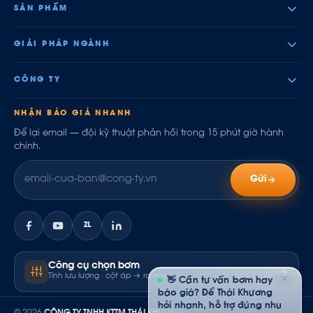
SẢN PHẨM
GIẢI PHÁP NGÀNH
CÔNG TY
NHẬN BÁO GIÁ NHANH
Để lại email — đội kỹ thuật phản hồi trong 15 phút giờ hành
chính.
Gửi
ZL
Công cụ chọn bơm
Tính lưu lượng · cột áp → ra model
✕
👋 Cần tư vấn bơm hay
báo giá? Để Thái Khương
hỏi nhanh, hỗ trợ đúng nhu
© 2026
CÔNG TY TNHH KTTM THÁI KHƯƠNG
· MST: 0304844502