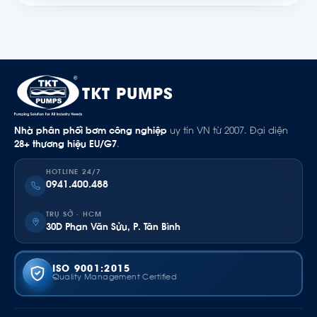
TKT PUMPS
Nhà phân phối bơm công nghiệp
uy tín VN từ 2007. Đại diện
28+ thương hiệu EU/G7
.
HOTLINE 24/7
0941.400.488
TRỤ SỞ · HCM
30D Phan Văn Sửu, P. Tân Bình
ISO 9001:2015
Quality Management Certified