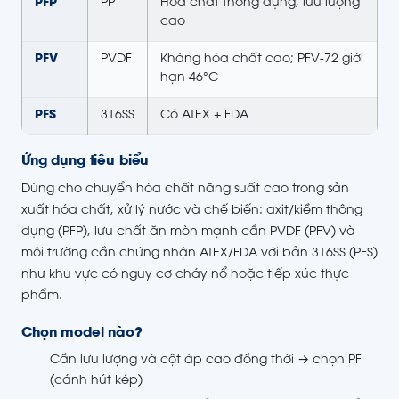
PFP
PP
Hóa chất thông dụng, lưu lượng
cao
PFV
PVDF
Kháng hóa chất cao; PFV-72 giới
hạn 46°C
PFS
316SS
Có ATEX + FDA
Ứng dụng tiêu biểu
Dùng cho chuyển hóa chất năng suất cao trong sản
xuất hóa chất, xử lý nước và chế biến: axit/kiềm thông
dụng (PFP), lưu chất ăn mòn mạnh cần PVDF (PFV) và
môi trường cần chứng nhận ATEX/FDA với bản 316SS (PFS)
như khu vực có nguy cơ cháy nổ hoặc tiếp xúc thực
phẩm.
Chọn model nào?
Cần lưu lượng và cột áp cao đồng thời → chọn PF
(cánh hút kép)