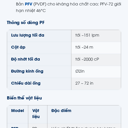
Bản
PFV
(PVDF) cho kháng hóa chất cao; PFV-72 giới
hạn nhiệt 46°C
Thông số dòng PF
Lưu lượng tối đa
tới ~151 lpm
Cột áp
tới ~24 m
Độ nhớt tối đa
tới ~2000 cP
Đường kính ống
Ø2in
Chiều dài ống
27 – 72 in
Biến thể vật liệu
Model
Vật
Đặc điểm
liệu