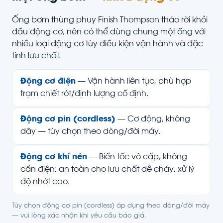
Ống bơm thùng phuy Finish Thompson tháo rời khỏi
đầu động cơ, nên có thể dùng chung một ống với
nhiều loại động cơ tùy điều kiện vận hành và đặc
tính lưu chất.
Động cơ điện
— Vận hành liên tục, phù hợp
trạm chiết rót/định lượng cố định.
Động cơ pin (cordless)
— Cơ động, không
dây — tùy chọn theo dòng/đời máy.
Động cơ khí nén
— Biến tốc vô cấp, không
cần điện; an toàn cho lưu chất dễ cháy, xử lý
độ nhớt cao.
Tùy chọn động cơ pin (cordless) áp dụng theo dòng/đời máy
— vui lòng xác nhận khi yêu cầu báo giá.