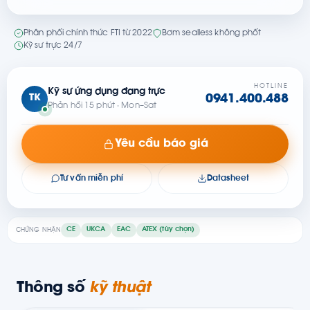
Phân phối chính thức FTI từ 2022
Bơm sealless không phốt
Kỹ sư trực 24/7
HOTLINE
Kỹ sư ứng dụng đang trực
TK
0941.400.488
Phản hồi 15 phút · Mon–Sat
Yêu cầu báo giá
Tư vấn miễn phí
Datasheet
CE
UKCA
EAC
ATEX (tùy chọn)
CHỨNG NHẬN
Thông số
kỹ thuật