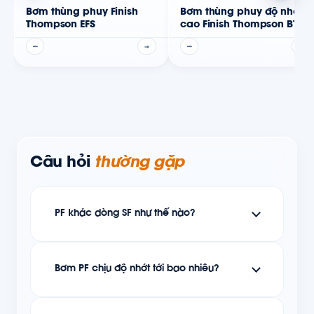
Bơm thùng phuy Finish
Bơm thùng phuy độ nhớt
Thompson EFS
cao Finish Thompson BTS
—
→
—
→
Câu hỏi
thường gặp
PF khác dòng SF như thế nào?
Bơm PF chịu độ nhớt tới bao nhiêu?