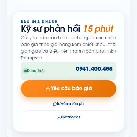
BÁO GIÁ NHANH
Kỹ sư phản hồi
15 phút
Gửi yêu cầu cấu hình — chúng tôi xác nhận
báo giá theo giá hãng kèm chiết khấu, thời
gian giao và điều kiện thanh toán cho Finish
Thompson.
0941.400.488
Đang trực
Yêu cầu báo giá
Tư vấn miễn phí
Datasheet