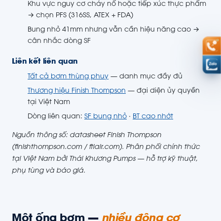
Khu vực nguy cơ cháy nổ hoặc tiếp xúc thực phẩm
→ chọn PFS (316SS, ATEX + FDA)
Bung nhỏ 41mm nhưng vẫn cần hiệu năng cao →
cân nhắc dòng SF
Liên kết liên quan
Tất cả bơm thùng phuy
— danh mục đầy đủ
Thương hiệu Finish Thompson
— đại diện ủy quyền
tại Việt Nam
Dòng liên quan:
SF bung nhỏ
·
BT cao nhớt
Nguồn thông số: datasheet Finish Thompson
(finishthompson.com / ftiair.com). Phân phối chính thức
tại Việt Nam bởi Thái Khương Pumps — hỗ trợ kỹ thuật,
phụ tùng và báo giá.
Một ống bơm —
nhiều động cơ