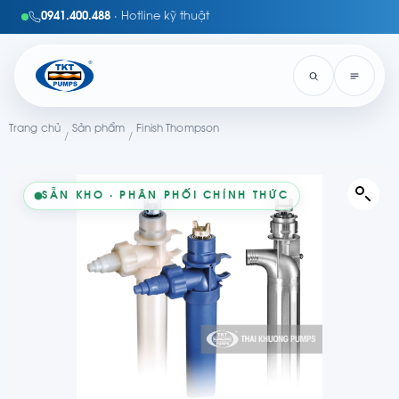
0941.400.488
· Hotline kỹ thuật
Trang chủ
Sản phẩm
Finish Thompson
/
/
SẴN KHO · PHÂN PHỐI CHÍNH THỨC