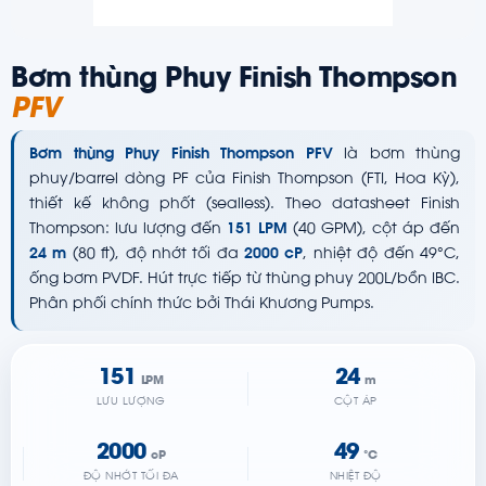
Bơm thùng Phuy Finish Thompson
PFV
Bơm thùng Phuy Finish Thompson PFV
là bơm thùng
phuy/barrel dòng PF của Finish Thompson (FTI, Hoa Kỳ),
thiết kế không phốt (sealless). Theo datasheet Finish
Thompson: lưu lượng đến
151 LPM
(40 GPM), cột áp đến
24 m
(80 ft), độ nhớt tối đa
2000 cP
, nhiệt độ đến 49°C,
ống bơm PVDF. Hút trực tiếp từ thùng phuy 200L/bồn IBC.
Phân phối chính thức bởi Thái Khương Pumps.
151
24
LPM
m
LƯU LƯỢNG
CỘT ÁP
2000
49
cP
°C
ĐỘ NHỚT TỐI ĐA
NHIỆT ĐỘ