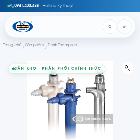
0941.400.488
· Hotline kỹ thuật
Trang chủ
Sản phẩm
Finish Thompson
/
/
SẴN KHO · PHÂN PHỐI CHÍNH THỨC