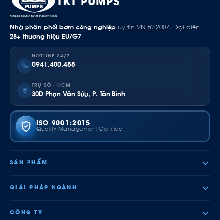
TKT PUMPS
Nhà phân phối bơm công nghiệp
uy tín VN từ 2007. Đại diện
28+ thương hiệu EU/G7
.
HOTLINE 24/7
0941.400.488
TRỤ SỞ · HCM
30D Phan Văn Sửu, P. Tân Bình
ISO 9001:2015
Quality Management Certified
SẢN PHẨM
GIẢI PHÁP NGÀNH
CÔNG TY