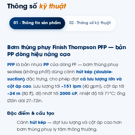
Thông số
kỹ thuật
01 · Thông tin sản phẩm
02 · Thông số kỹ thuật
Bơm thùng phuy Finish Thompson PFP — bản
PP dòng hiệu năng cao
PFP
là bản nhựa
PP
của dòng PF — bơm thùng phuy
sealless (không phốt) dùng cánh
hút kép (double-
suction)
đặc trưng, cho phép đạt
cả lưu lượng lớn và
cột áp cao
. Lưu lượng tới
~151 lpm
(40 gpm), cột áp tới
~24 m
(80 ft), độ nhớt tới
2000 cP
, nhiệt độ tới 71°C; ống
Ø2in dài 27–72in.
Đặc điểm & cấu tạo
Cánh
hút kép
— đạt lưu lượng và cột áp cao hơn
bơm thùng phuy ly tâm thông thường.