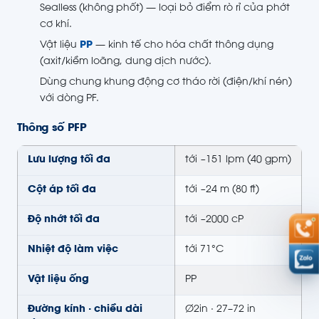
Sealless (không phốt) — loại bỏ điểm rò rỉ của phớt
cơ khí.
Vật liệu
PP
— kinh tế cho hóa chất thông dụng
(axit/kiềm loãng, dung dịch nước).
Dùng chung khung động cơ tháo rời (điện/khí nén)
với dòng PF.
Thông số PFP
Lưu lượng tối đa
tới ~151 lpm (40 gpm)
Cột áp tối đa
tới ~24 m (80 ft)
Độ nhớt tối đa
tới ~2000 cP
Nhiệt độ làm việc
tới 71°C
Vật liệu ống
PP
Đường kính · chiều dài
Ø2in · 27–72 in