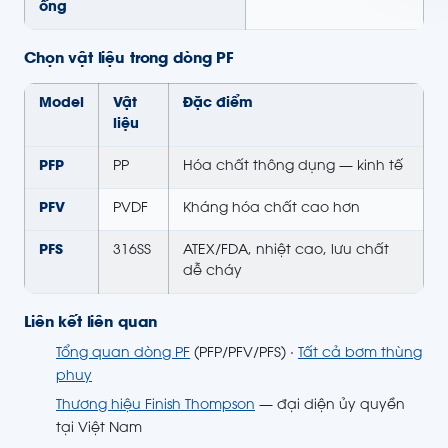
ống
Chọn vật liệu trong dòng PF
Model
Vật
Đặc điểm
liệu
PFP
PP
Hóa chất thông dụng — kinh tế
PFV
PVDF
Kháng hóa chất cao hơn
PFS
316SS
ATEX/FDA, nhiệt cao, lưu chất
dễ cháy
Liên kết liên quan
Tổng quan dòng PF
(PFP/PFV/PFS) ·
Tất cả bơm thùng
phuy
Thương hiệu Finish Thompson
— đại diện ủy quyền
tại Việt Nam