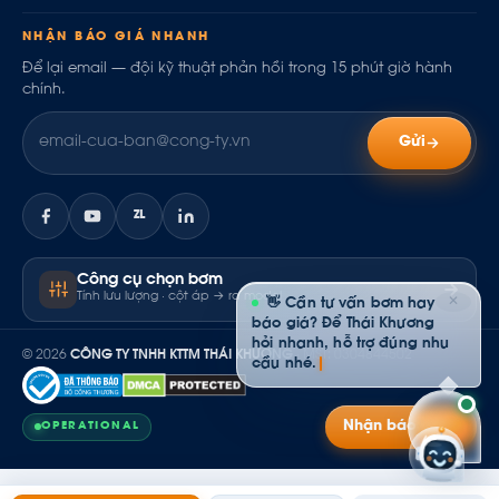
NHẬN BÁO GIÁ NHANH
Để lại email — đội kỹ thuật phản hồi trong 15 phút giờ hành
chính.
Gửi
ZL
Công cụ chọn bơm
Tính lưu lượng · cột áp → ra model
✕
👋 Cần tư vấn bơm hay
báo giá? Để Thái Khương
hỏi nhanh, hỗ trợ đúng nhu
© 2026
CÔNG TY TNHH KTTM THÁI KHƯƠNG
· MST: 0304844502
cầu nhé.
Nhận báo giá
OPERATIONAL