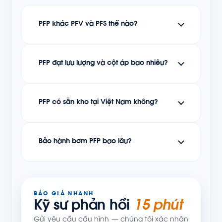
PFP khác PFV và PFS thế nào?
PFP đạt lưu lượng và cột áp bao nhiêu?
PFP có sẵn kho tại Việt Nam không?
Bảo hành bơm PFP bao lâu?
BÁO GIÁ NHANH
Kỹ sư phản hồi
15 phút
Gửi yêu cầu cấu hình — chúng tôi xác nhận