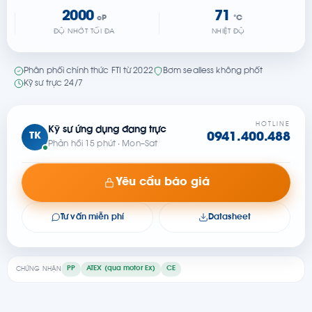
2000
71
cP
°C
ĐỘ NHỚT TỐI ĐA
NHIỆT ĐỘ
Phân phối chính thức FTI từ 2022
Bơm sealless không phốt
Kỹ sư trực 24/7
HOTLINE
Kỹ sư ứng dụng đang trực
TK
0941.400.488
Phản hồi 15 phút · Mon–Sat
Yêu cầu báo giá
Tư vấn miễn phí
Datasheet
PP
ATEX (qua motor Ex)
CE
CHỨNG NHẬN