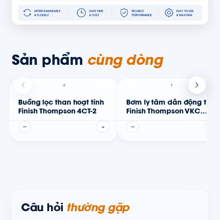
Sản phẩm
cùng dòng
Buồng lọc than hoạt tính
Bơm ly tâm dẫn động từ
Finish Thompson 4CT-2
Finish Thompson VKC
Series
—
→
—
→
Câu hỏi
thường gặp