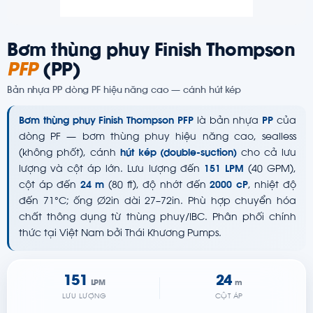
Bơm thùng phuy Finish Thompson
PFP
(PP)
Bản nhựa PP dòng PF hiệu năng cao — cánh hút kép
Bơm thùng phuy Finish Thompson PFP
là bản nhựa
PP
của
dòng PF — bơm thùng phuy hiệu năng cao, sealless
(không phốt), cánh
hút kép (double-suction)
cho cả lưu
lượng và cột áp lớn. Lưu lượng đến
151 LPM
(40 GPM),
cột áp đến
24 m
(80 ft), độ nhớt đến
2000 cP
, nhiệt độ
đến 71°C; ống Ø2in dài 27–72in. Phù hợp chuyển hóa
chất thông dụng từ thùng phuy/IBC. Phân phối chính
thức tại Việt Nam bởi Thái Khương Pumps.
151
24
LPM
m
LƯU LƯỢNG
CỘT ÁP