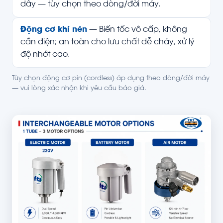
dây — tùy chọn theo dòng/đời máy.
Động cơ khí nén
— Biến tốc vô cấp, không
cần điện; an toàn cho lưu chất dễ cháy, xử lý
độ nhớt cao.
Tùy chọn động cơ pin (cordless) áp dụng theo dòng/đời máy
— vui lòng xác nhận khi yêu cầu báo giá.