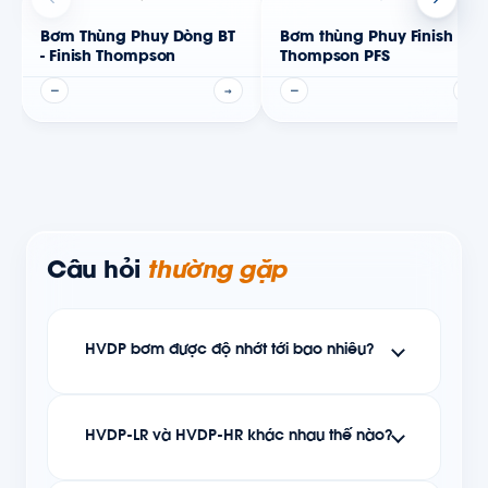
Bơm Thùng Phuy Dòng BT
Bơm thùng Phuy Finish
- Finish Thompson
Thompson PFS
—
→
—
→
Câu hỏi
thường gặp
HVDP bơm được độ nhớt tới bao nhiêu?
HVDP-LR và HVDP-HR khác nhau thế nào?