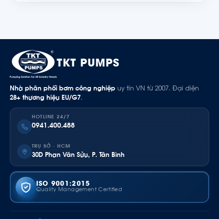
TKT PUMPS
Nhà phân phối bơm công nghiệp
uy tín VN từ 2007. Đại diện
28+ thương hiệu EU/G7
.
HOTLINE 24/7
0941.400.488
TRỤ SỞ · HCM
30D Phan Văn Sửu, P. Tân Bình
ISO 9001:2015
Quality Management Certified