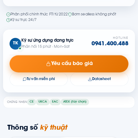
Phân phối chính thức FTI từ 2022
Bơm sealless không phốt
Kỹ sư trực 24/7
HOTLINE
Kỹ sư ứng dụng đang trực
TK
0941.400.488
Phản hồi 15 phút · Mon–Sat
Yêu cầu báo giá
Tư vấn miễn phí
Datasheet
CE
UKCA
EAC
ATEX (tùy chọn)
CHỨNG NHẬN
Thông số
kỹ thuật