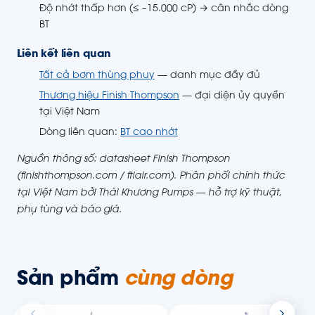
Độ nhớt thấp hơn (≤ ~15.000 cP) → cân nhắc dòng
BT
Liên kết liên quan
Tất cả bơm thùng phuy
— danh mục đầy đủ
Thương hiệu Finish Thompson
— đại diện ủy quyền
tại Việt Nam
Dòng liên quan:
BT cao nhớt
Nguồn thông số: datasheet Finish Thompson
(finishthompson.com / ftiair.com). Phân phối chính thức
tại Việt Nam bởi Thái Khương Pumps — hỗ trợ kỹ thuật,
phụ tùng và báo giá.
Sản phẩm
cùng dòng