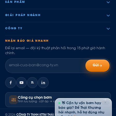
SẢN PHẨM
GIẢI PHÁP NGÀNH
CÔNG TY
NHẬN BÁO GIÁ NHANH
Để lại email — đội kỹ thuật phản hồi trong 15 phút giờ hành
chính.
Gửi
ZL
Công cụ chọn bơm
Tính lưu lượng · cột áp → ra model
✕
👋 Cần tư vấn bơm hay
báo giá? Để Thái Khương
hỏi nhanh, hỗ trợ đúng nhu
© 2026
CÔNG TY TNHH KTTM THÁI KHƯƠNG
· MST: 0304844502