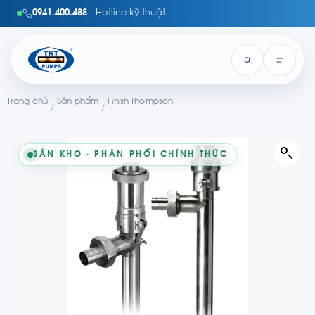
0941.400.488
· Hotline kỹ thuật
Trang chủ
Sản phẩm
Finish Thompson
/
/
SẴN KHO · PHÂN PHỐI CHÍNH THỨC