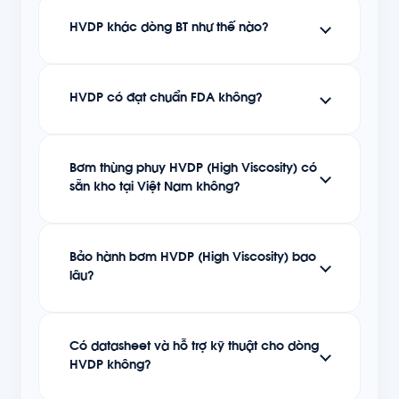
HVDP khác dòng BT như thế nào?
HVDP có đạt chuẩn FDA không?
Bơm thùng phuy HVDP (High Viscosity) có
sẵn kho tại Việt Nam không?
Bảo hành bơm HVDP (High Viscosity) bao
lâu?
Có datasheet và hỗ trợ kỹ thuật cho dòng
HVDP không?