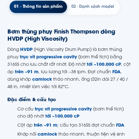
01 · Thông tin sản phẩm
02 · Danh sách model
Bơm thùng phuy Finish Thompson dòng
HVDP (High Viscosity)
Dòng
HVDP
(High Viscosity Drum Pump) là bơm thùng
phuy
trục vít progressive cavity
(bơm thể tích) bằng
316SS cho lưu chất rất nhớt. Độ nhớt
tới ~100.000 cP
, cột
áp
trên ~91 m
, lưu lượng tới ~38 lpm. Đạt chuẩn
FDA
,
dùng khớp
camlock
tháo nhanh, ống Ø2in dài 27 / 40 /
48 in, nhiệt làm việc tới 82°C.
Đặc điểm & cấu tạo
Cơ cấu
trục vít progressive cavity
(bơm thể tích)
cho độ nhớt
tới ~100.000 cP
Cột áp
trên ~91 m
; cấu tạo 316SS đạt chuẩn
FDA
Khớp nối
camlock
tháo nhanh, thuận tiện vệ sinh