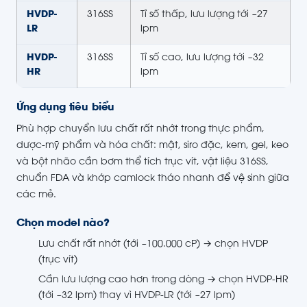
HVDP-
316SS
Tỉ số thấp, lưu lượng tới ~27
LR
lpm
HVDP-
316SS
Tỉ số cao, lưu lượng tới ~32
HR
lpm
Ứng dụng tiêu biểu
Phù hợp chuyển lưu chất rất nhớt trong thực phẩm,
dược-mỹ phẩm và hóa chất: mật, siro đặc, kem, gel, keo
và bột nhão cần bơm thể tích trục vít, vật liệu 316SS,
chuẩn FDA và khớp camlock tháo nhanh để vệ sinh giữa
các mẻ.
Chọn model nào?
Lưu chất rất nhớt (tới ~100.000 cP) → chọn HVDP
(trục vít)
Cần lưu lượng cao hơn trong dòng → chọn HVDP-HR
(tới ~32 lpm) thay vì HVDP-LR (tới ~27 lpm)