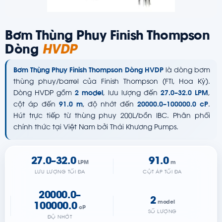
Bơm Thùng Phuy Finish Thompson
Dòng
HVDP
Bơm Thùng Phuy Finish Thompson Dòng HVDP
là dòng bơm
thùng phuy/barrel của Finish Thompson (FTI, Hoa Kỳ).
Dòng HVDP gồm
2 model
, lưu lượng đến
27.0–32.0 LPM
,
cột áp đến
91.0 m
, độ nhớt đến
20000.0–100000.0 cP
.
Hút trực tiếp từ thùng phuy 200L/bồn IBC. Phân phối
chính thức tại Việt Nam bởi Thái Khương Pumps.
27.0–32.0
91.0
LPM
m
LƯU LƯỢNG TỐI ĐA
CỘT ÁP TỐI ĐA
20000.0–
2
model
100000.0
cP
SỐ LƯỢNG
ĐỘ NHỚT