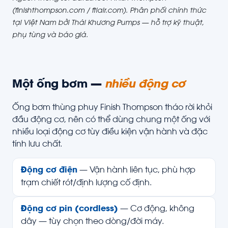
(finishthompson.com / ftiair.com). Phân phối chính thức
tại Việt Nam bởi Thái Khương Pumps — hỗ trợ kỹ thuật,
phụ tùng và báo giá.
Một ống bơm —
nhiều động cơ
Ống bơm thùng phuy Finish Thompson tháo rời khỏi
đầu động cơ, nên có thể dùng chung một ống với
nhiều loại động cơ tùy điều kiện vận hành và đặc
tính lưu chất.
Động cơ điện
— Vận hành liên tục, phù hợp
trạm chiết rót/định lượng cố định.
Động cơ pin (cordless)
— Cơ động, không
dây — tùy chọn theo dòng/đời máy.