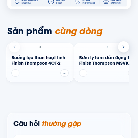
Sản phẩm
cùng dòng
Buồng lọc than hoạt tính
Bơm ly tâm dẫn động từ
Finish Thompson 4CT-2
Finish Thompson MSVKC
Series
—
→
—
→
Câu hỏi
thường gặp