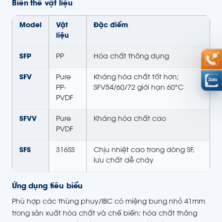
Biến thể vật liệu
Model
Vật
Đặc điểm
liệu
SFP
PP
Hóa chất thông dụng
SFV
Pure
Kháng hóa chất tốt hơn;
PP-
SFV54/60/72 giới hạn 60°C
PVDF
SFVV
Pure
Kháng hóa chất cao
PVDF
SFS
316SS
Chịu nhiệt cao trong dòng SF,
lưu chất dễ cháy
Ứng dụng tiêu biểu
Phù hợp các thùng phuy/IBC có miệng bung nhỏ 41mm
trong sản xuất hóa chất và chế biến: hóa chất thông