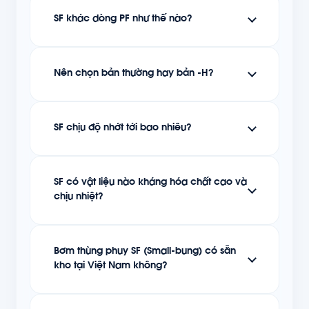
SF khác dòng PF như thế nào?
Nên chọn bản thường hay bản -H?
SF chịu độ nhớt tới bao nhiêu?
SF có vật liệu nào kháng hóa chất cao và
chịu nhiệt?
Bơm thùng phuy SF (Small-bung) có sẵn
kho tại Việt Nam không?