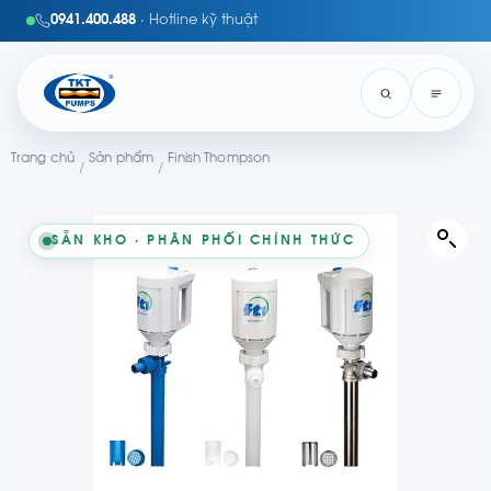
0941.400.488
· Hotline kỹ thuật
Trang chủ
Sản phẩm
Finish Thompson
/
/
SẴN KHO · PHÂN PHỐI CHÍNH THỨC