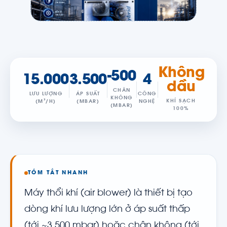
Không
-500
15.000
3.500
4
dầu
CHÂN
LƯU LƯỢNG
ÁP SUẤT
CÔNG
KHÔNG
KHÍ SẠCH
(M³/H)
(MBAR)
NGHỆ
(MBAR)
100%
TÓM TẮT NHANH
Máy thổi khí (air blower) là thiết bị tạo
dòng khí lưu lượng lớn ở áp suất thấp
(tới ~3.500 mbar) hoặc chân không (tới