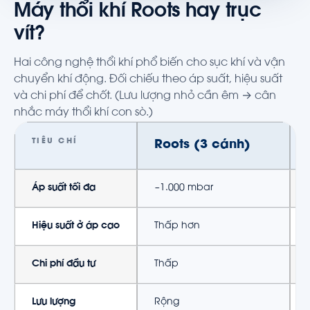
Máy thổi khí Roots hay trục
vít?
Hai công nghệ thổi khí phổ biến cho sục khí và vận
chuyển khí động. Đối chiếu theo áp suất, hiệu suất
và chi phí để chốt. (Lưu lượng nhỏ cần êm → cân
nhắc máy thổi khí con sò.)
TIÊU CHÍ
Roots (3 cánh)
Áp suất tối đa
~1.000 mbar
Hiệu suất ở áp cao
Thấp hơn
Chi phí đầu tư
Thấp
Lưu lượng
Rộng