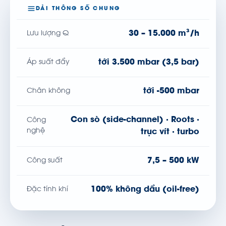
DẢI THÔNG SỐ CHUNG
30 – 15.000 m³/h
Lưu lượng Q
tới 3.500 mbar (3,5 bar)
Áp suất đẩy
tới -500 mbar
Chân không
Con sò (side-channel) · Roots ·
Công
nghệ
trục vít · turbo
7,5 – 500 kW
Công suất
100% không dầu (oil-free)
Đặc tính khí