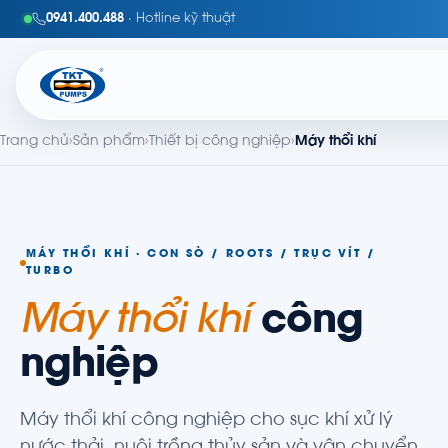
0941.400.488
· Hotline kỹ thuật
Trang chủ
›
Sản phẩm
›
Thiết bị công nghiệp
›
Máy thổi khí
MÁY THỔI KHÍ · CON SÒ / ROOTS / TRỤC VÍT /
TURBO
Máy thổi khí
công
nghiệp
Máy thổi khí công nghiệp cho sục khí xử lý