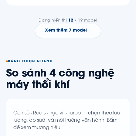
Đang hiển thị
12
/ 19 model
Xem thêm 7 model
BẢNG CHỌN NHANH
So sánh 4 công nghệ
máy thổi khí
Con sò · Roots · trục vít · turbo — chọn theo lưu
lượng, áp suất và môi trường vận hành. Bấm
để xem thương hiệu.