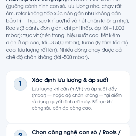
(guồng cánh hình con sò, lưu lượng nhỏ, chạy rất
êm, rotor không tiếp xúc nên gần như không cần
bảo trì — hợp sục khí ao/hồ và hút chân không nhẹ);
Roots (3 cánh, đơn giản, chi phí thấp, áp tới ~1.000
mbar); trục vít (nén trong, hiệu suất cao, tiết kiệm
điện ở áp cao, tới ~3.500 mbar); turbo (ly tâm tốc độ
cao, lưu lượng rất lớn). Nhiều dòng chạy được cả
chế độ chân không (tới -500 mbar).
Xác định lưu lượng & áp suất
1
Lưu lượng khí cần (m³/h) và áp suất đẩy
(mbar) — hoặc độ chân không — tại điểm
sử dụng quyết định cỡ máy. Bể sục khí
càng sâu cần áp càng cao.
Chọn công nghệ con sò / Roots /