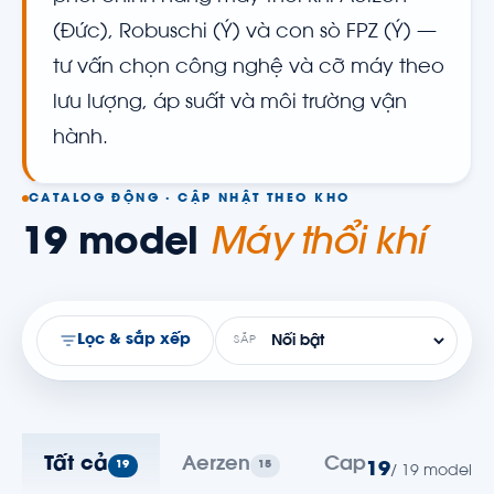
(Đức), Robuschi (Ý) và con sò FPZ (Ý) —
tư vấn chọn công nghệ và cỡ máy theo
lưu lượng, áp suất và môi trường vận
hành.
CATALOG ĐỘNG · CẬP NHẬT THEO KHO
19 model
Máy thổi khí
Lọc & sắp xếp
SẮP
Tất cả
Aerzen
Caprari
Ro
19
15
1
19
/ 19 model