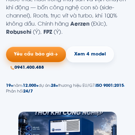
nước thải, nuôi trồng thủy sản và vận chuyển
khí động — bốn công nghệ con sò (side-
channel), Roots, trục vít và turbo, khí 100%
không dầu. Chính hãng
Aerzen
(Đức),
Robuschi
(Ý),
FPZ
(Ý).
Yêu cầu báo giá
Xem 4 model
0941.400.488
19+
năm
12.000+
dự án
28+
thương hiệu EU/G7
ISO 9001:2015
Phản hồi
24/7