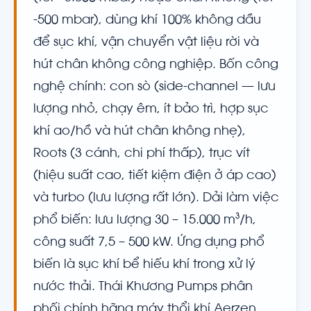
-500 mbar), dùng khí 100% không dầu
để sục khí, vận chuyển vật liệu rời và
hút chân không công nghiệp. Bốn công
nghệ chính: con sò (side-channel — lưu
lượng nhỏ, chạy êm, ít bảo trì, hợp sục
khí ao/hồ và hút chân không nhẹ),
Roots (3 cánh, chi phí thấp), trục vít
(hiệu suất cao, tiết kiệm điện ở áp cao)
và turbo (lưu lượng rất lớn). Dải làm việc
phổ biến: lưu lượng 30 – 15.000 m³/h,
công suất 7,5 – 500 kW. Ứng dụng phổ
biến là sục khí bể hiếu khí trong xử lý
nước thải. Thái Khương Pumps phân
phối chính hãng máy thổi khí Aerzen