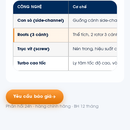
CÔNG NGHỆ
Cơ chế
Con sò (side-channel)
Guồng cánh side-channel, ro
Roots (3 cánh)
Thể tích, 2 rotor 3 cánh, nén
Trục vít (screw)
Nén trong, hiệu suất cao, ti
Turbo cao tốc
Ly tâm tốc độ cao, vòng bi kh
Yêu cầu báo giá
Phản hồi 24h · hàng chính hãng · BH 12 tháng