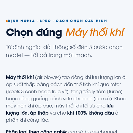
ĐỊNH NGHĨA · SPEC · CÁCH CHỌN CẤU HÌNH
Chọn đúng
Máy thổi khí
Từ định nghĩa, dải thông số đến 3 bước chọn
model — tất cả trong một mạch.
Máy thổi khí
(air blower) tạo dòng khí lưu lượng lớn ở
áp suất thấp bằng cách dồn thể tích khí qua rotor
(Roots 3 cánh hoặc trục vít), tăng tốc ly tâm (turbo)
hoặc dùng guồng cánh side-channel (con sò). Khác
máy nén khí áp cao, máy thổi khí tối ưu cho
lưu
lượng lớn, áp thấp
và cho
khí 100% không dầu
ở
phần khí công tác.
Phân loại theo công nghệ:
con sò / side-channel