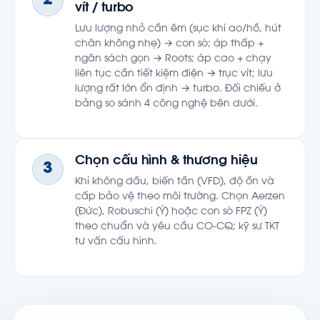
2
vít / turbo
Lưu lượng nhỏ cần êm (sục khí ao/hồ, hút
chân không nhẹ) → con sò; áp thấp +
ngân sách gọn → Roots; áp cao + chạy
liên tục cần tiết kiệm điện → trục vít; lưu
lượng rất lớn ổn định → turbo. Đối chiếu ở
bảng so sánh 4 công nghệ bên dưới.
Chọn cấu hình & thương hiệu
3
Khí không dầu, biến tần (VFD), độ ồn và
cấp bảo vệ theo môi trường. Chọn Aerzen
(Đức), Robuschi (Ý) hoặc con sò FPZ (Ý)
theo chuẩn và yêu cầu CO-CQ; kỹ sư TKT
tư vấn cấu hình.