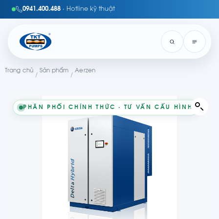
0941.400.488
· Hotline kỹ thuật
Trang chủ
Sản phẩm
Aerzen
/
/
PHÂN PHỐI CHÍNH THỨC · TƯ VẤN CẤU HÌNH