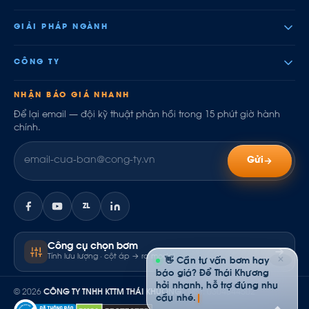
GIẢI PHÁP NGÀNH
CÔNG TY
NHẬN BÁO GIÁ NHANH
Để lại email — đội kỹ thuật phản hồi trong 15 phút giờ hành
chính.
Gửi
ZL
Công cụ chọn bơm
Tính lưu lượng · cột áp → ra model
✕
👋 Cần tư vấn bơm hay
báo giá? Để Thái Khương
hỏi nhanh, hỗ trợ đúng nhu
© 2026
CÔNG TY TNHH KTTM THÁI KHƯƠNG
· MST: 0304844502
cầu nhé.