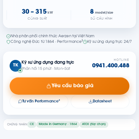
30 – 315
8
kW
model/size
CÔNG SUẤT
SỐ CẤU HÌNH
Nhà phân phối chính thức Aerzen tại Việt Nam
Công nghệ Đức từ 1864 · Performance³
Kỹ sư ứng dụng trực 24/7
HOTLINE
Kỹ sư ứng dụng đang trực
TK
0941.400.488
Phản hồi 15 phút · Mon–Sat
Yêu cầu báo giá
Tư vấn Performance³
Datasheet
CE
Made in Germany · 1864
ATEX (tùy chọn)
CHỨNG NHẬN