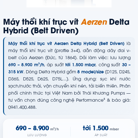
Máy thổi khí trục vít
Aerzen
Delta
Hybrid (Belt Driven)
Máy thổi khí trục vít Aerzen Delta Hybrid (Belt Driven)
là
máy thổi khí trục vít (profile 3+4), dẫn động dây đai v-
belt của Aerzen (Đức, từ 1864). Dải làm việc: lưu lượng
690 – 8.900 m³/h
, áp suất
tới 1.500 mbar
, công suất
30 –
315 kW
. Dòng Delta Hybrid gồm
8 model/size
(D12S, D24S,
D36S, D52S, D62S, D75L…). Ứng dụng: sục khí nước
sạch/nước thải, vận chuyển khí nén, tải biến thiên. Phân
phối chính thức tại Việt Nam bởi Thái Khương Pumps —
tư vấn chọn đúng công nghệ Performance³ & báo giá:
0941.400.488.
690 – 8.900
tới 1.500
m³/h
mbar
LƯU LƯỢNG
ÁP SUẤT