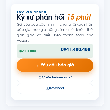
BÁO GIÁ NHANH
Kỹ sư phản hồi
15 phút
Gửi yêu cầu cấu hình — chúng tôi xác nhận
báo giá theo giá hãng kèm chiết khấu, thời
gian giao và điều kiện thanh toán cho
Aerzen.
0941.400.488
Đang trực
Yêu cầu báo giá
Tư vấn Performance³
Datasheet