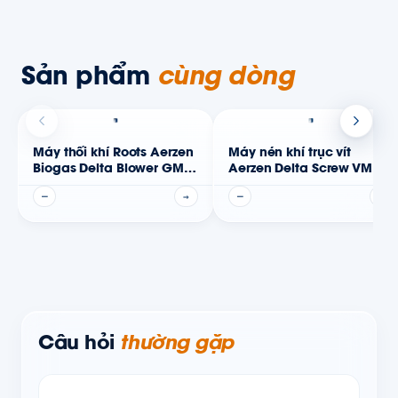
Sản phẩm
cùng dòng
Máy thổi khí Roots Aerzen
Máy nén khí trục vít
Biogas Delta Blower GM
Aerzen Delta Screw VM
(ATEX)
(oil-free)
—
→
—
→
Câu hỏi
thường gặp