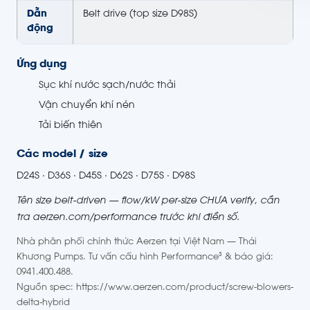
Dẫn
Belt drive (top size D98S)
động
Ứng dụng
Sục khí nước sạch/nước thải
Vận chuyển khí nén
Tải biến thiên
Các model / size
D24S · D36S · D45S · D62S · D75S · D98S
Tên size belt-driven — flow/kW per-size CHƯA verify, cần
tra aerzen.com/performance trước khi điền số.
Nhà phân phối chính thức Aerzen tại Việt Nam — Thái
Khương Pumps. Tư vấn cấu hình Performance³ & báo giá:
0941.400.488.
Nguồn spec: https://www.aerzen.com/product/screw-blowers-
delta-hybrid