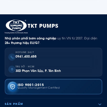
TKT PUMPS
Nhà phân phối bơm công nghiệp
uy tín VN từ 2007. Đại diện
28+ thương hiệu EU/G7
.
HOTLINE 24/7
0941.400.488
TRỤ SỞ · HCM
30D Phan Văn Sửu, P. Tân Bình
ISO 9001:2015
Quality Management Certified
SẢN PHẨM