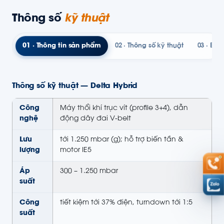
Thông số
kỹ thuật
01 · Thông tin sản phẩm
02 · Thông số kỹ thuật
03 · Bản
Thông số kỹ thuật — Delta Hybrid
Công
Máy thổi khí trục vít (profile 3+4), dẫn
nghệ
động dây đai V-belt
Lưu
tới 1.250 mbar (g); hỗ trợ biến tần &
lượng
motor IE5
Áp
300 – 1.250 mbar
suất
Công
tiết kiệm tới 37% điện, turndown tới 1:5
suất