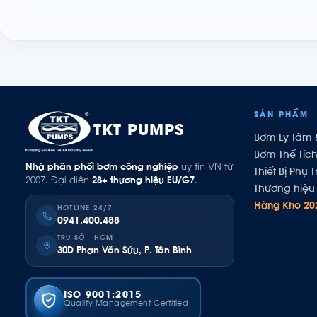
SẢN PHẨM
TKT PUMPS
Bơm Ly Tâm 
Bơm Thể Tíc
Nhà phân phối bơm công nghiệp
uy tín VN từ
Thiết Bị Phụ T
2007. Đại diện
28+ thương hiệu EU/G7
.
Thương hiệu 
Hàng Kho 20
HOTLINE 24/7
0941.400.488
TRỤ SỞ · HCM
30D Phan Văn Sửu, P. Tân Bình
ISO 9001:2015
Quality Management Certified