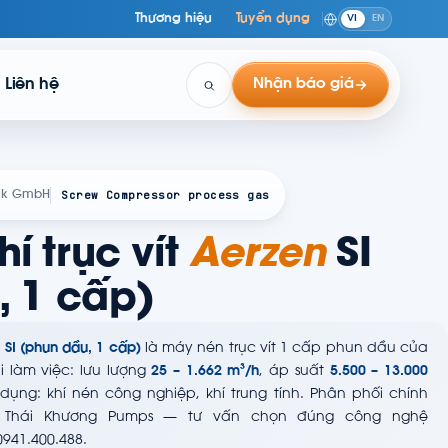
Thương hiệu
Tuyển dụng
VI
EN
Liên hệ
Nhận báo giá
Screw Compressor process gas
rik GmbH
í trục vít
Aerzen
SI
, 1 cấp)
 SI (phun dầu, 1 cấp)
là máy nén trục vít 1 cấp phun dầu của
i làm việc: lưu lượng
25 – 1.662 m³/h
, áp suất
5.500 – 13.000
 dụng: khí nén công nghiệp, khí trung tính. Phân phối chính
i Thái Khương Pumps — tư vấn chọn đúng công nghệ
0941.400.488.