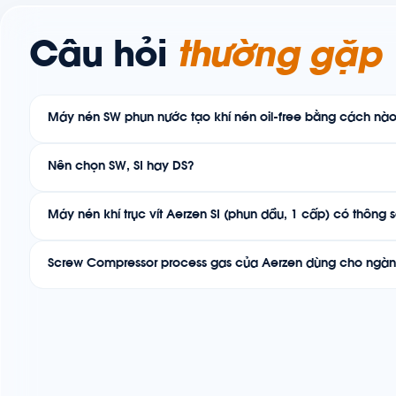
Câu hỏi
thường gặp
Máy nén SW phun nước tạo khí nén oil-free bằng cách nà
Nên chọn SW, SI hay DS?
Máy nén khí trục vít Aerzen SI (phun dầu, 1 cấp) có thông s
Screw Compressor process gas của Aerzen dùng cho ngà