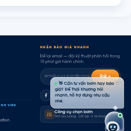
NHẬN BÁO GIÁ NHANH
Để lại email — đội kỹ thuật phản hồi trong
15 phút giờ hành chính.
Gửi
✕
👋 Cần tư vấn bơm hay báo
giá? Để Thái Khương hỏi
nhanh, hỗ trợ đúng nhu cầu
ZL
nhé.
NH VIÊN
Công cụ chọn bơm
ụ
Tính lưu lượng · cột áp → ra model
ation