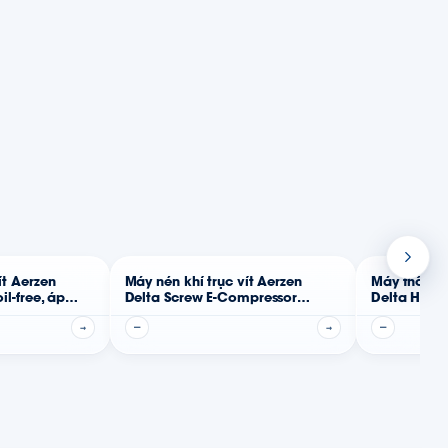
ít Aerzen
Máy nén khí trục vít Aerzen
Máy thổi khí
il-free, áp
Delta Screw E-Compressor
Delta Hybri
)
(truyền động trực tiếp)
→
—
→
—