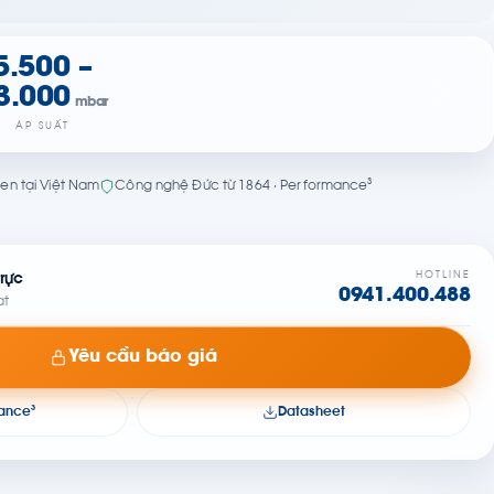
5.500 –
3.000
mbar
ÁP SUẤT
en tại Việt Nam
Công nghệ Đức từ 1864 · Performance³
HOTLINE
rực
0941.400.488
at
Yêu cầu báo giá
mance³
Datasheet