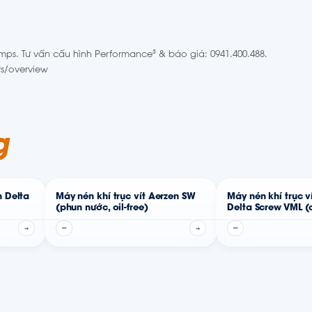
ps. Tư vấn cấu hình Performance³ & báo giá: 0941.400.488.
s/overview
g
n Delta
Máy nén khí trục vít Aerzen SW
Máy nén khí trục v
(phun nước, oil-free)
Delta Screw VML (o
thấp/chân không
→
—
→
—