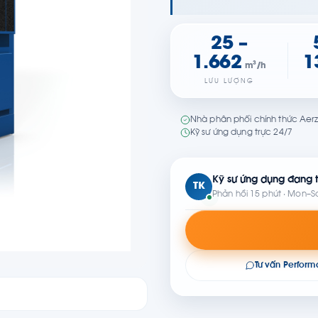
25 –
1.662
1
m³/h
LƯU LƯỢNG
Nhà phân phối chính thức Aerz
Kỹ sư ứng dụng trực 24/7
Kỹ sư ứng dụng đang t
TK
Phản hồi 15 phút · Mon–S
Tư vấn Perfor