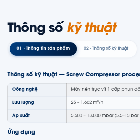
Thông số
kỹ thuật
01 · Thông tin sản phẩm
02 · Thông số kỹ thuật
Thông số kỹ thuật — Screw Compressor proce
Công nghệ
Máy nén trục vít 1 cấp phun d
Lưu lượng
25 – 1.662 m³/h
Áp suất
5.500 – 13.000 mbar (5,5–13 bar 
Ứng dụng