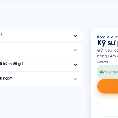
o?
BÁO GIÁ 
Kỹ sư
Gửi yêu c
hãng kèm c
Aerzen.
ố kỹ thuật gì?
Đang trực
nh nào?