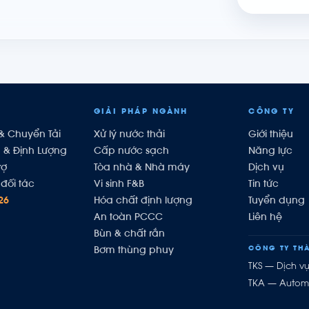
GIẢI PHÁP NGÀNH
CÔNG TY
& Chuyển Tải
Xử lý nước thải
Giới thiệu
h & Định Lượng
Cấp nước sạch
Năng lực
rợ
Tòa nhà & Nhà máy
Dịch vụ
đối tác
Vi sinh F&B
Tin tức
26
Hóa chất định lượng
Tuyển dụng
An toàn PCCC
Liên hệ
Bùn & chất rắn
CÔNG TY THÀ
Bơm thùng phuy
TKS — Dịch v
TKA — Autom