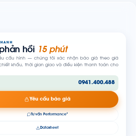
NHANH
 phản hồi
15 phút
ầu cấu hình — chúng tôi xác nhận báo giá theo giá
hiết khấu, thời gian giao và điều kiện thanh toán cho
0941.400.488
Yêu cầu báo giá
Tư vấn Performance³
Datasheet