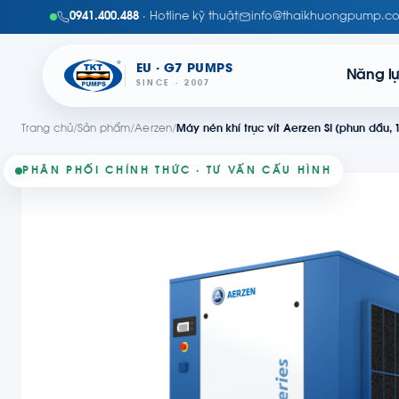
0941.400.488
· Hotline kỹ thuật
info@thaikhuongpump.c
EU · G7 PUMPS
Năng l
SINCE · 2007
Trang chủ
/
Sản phẩm
/
Aerzen
/
Máy nén khí trục vít Aerzen SI (phun dầu, 
PHÂN PHỐI CHÍNH THỨC · TƯ VẤN CẤU HÌNH