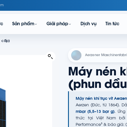
om
ực
Sản phẩm
Giải pháp
Dịch vụ
Tin tức
1 cấp)
Aerzener Maschinenfab
Máy nén kh
(phun dầu
Máy nén khí trục vít Aerzen
Aerzen (Đức, từ 1864). Dả
mbar (5,5–13 bar g)
. Ứng
thức tại Việt Nam bở
Performance³ & báo giá: 