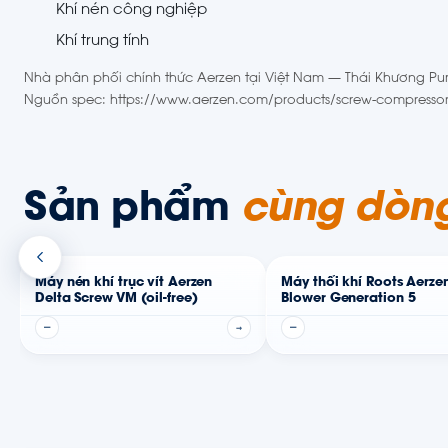
Khí nén công nghiệp
Khí trung tính
Nhà phân phối chính thức Aerzen tại Việt Nam — Thái Khương Pum
Nguồn spec: https://www.aerzen.com/products/screw-compressor
Sản phẩm
cùng dòn
Máy nén khí trục vít Aerzen
Máy thổi khí Roots Aerze
Delta Screw VM (oil-free)
Blower Generation 5
—
→
—