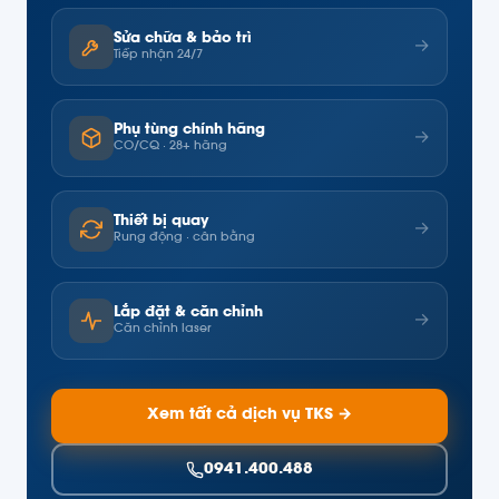
Sửa chữa & bảo trì
→
Tiếp nhận 24/7
Phụ tùng chính hãng
→
CO/CQ · 28+ hãng
Thiết bị quay
→
Rung động · cân bằng
Lắp đặt & căn chỉnh
→
Căn chỉnh laser
Xem tất cả dịch vụ TKS →
0941.400.488