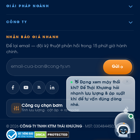
GIẢI PHÁP NGÀNH
CÔNG TY
NHẬN BÁO GIÁ NHANH
Để lại email — đội kỹ thuật phản hồi trong 15 phút giờ hành
chính.
Gửi
✕
👋 Đang xem máy thổi
ZL
khí? Để Thái Khương hỏi
nhanh lưu lượng & áp suất
khí để tư vấn đúng dòng
nhé.
Công cụ chọn bơm
Tính lưu lượng · cột áp → ra model
© 2026
CÔNG TY TNHH KTTM THÁI KHƯƠNG
· MST: 0304844502