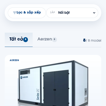
Lọc & sắp xếp
SẮP
Tất cả
Aerzen
8
8
8
/ 8 model
AERZEN