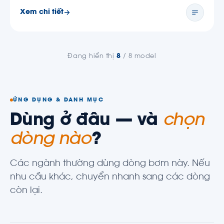
Xem chi tiết
Đang hiển thị
8
/ 8 model
ỨNG DỤNG & DANH MỤC
Dùng ở đâu — và
chọn
dòng nào
?
Các ngành thường dùng dòng bơm này. Nếu
nhu cầu khác, chuyển nhanh sang các dòng
còn lại.