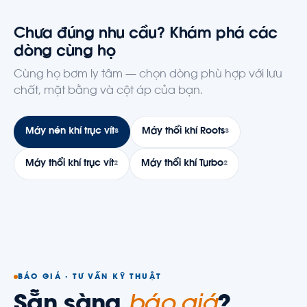
Chưa đúng nhu cầu? Khám phá các
dòng cùng họ
Cùng họ bơm ly tâm — chọn dòng phù hợp với lưu
chất, mặt bằng và cột áp của bạn.
Máy nén khí trục vít
Máy thổi khí Roots
8
3
Máy thổi khí trục vít
Máy thổi khí Turbo
2
2
BÁO GIÁ · TƯ VẤN KỸ THUẬT
Sẵn sàng
báo giá
?