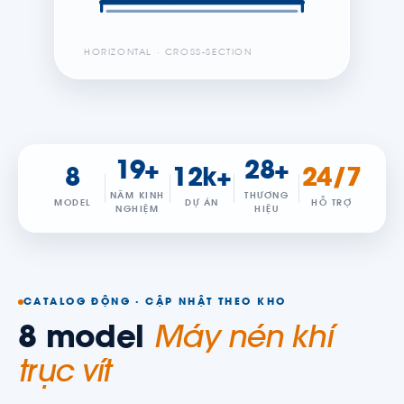
HORIZONTAL · CROSS-SECTION
19+
28+
8
12k+
24/7
NĂM KINH
THƯƠNG
MODEL
DỰ ÁN
HỖ TRỢ
NGHIỆM
HIỆU
CATALOG ĐỘNG · CẬP NHẬT THEO KHO
8 model
Máy nén khí
trục vít