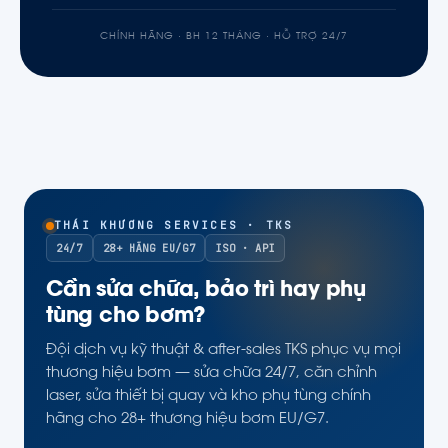
CHÍNH HÃNG · BH 12 THÁNG · HỖ TRỢ 24/7
THÁI KHƯƠNG SERVICES · TKS
24/7
28+ HÃNG EU/G7
ISO · API
Cần sửa chữa, bảo trì hay phụ
tùng cho bơm?
Đội dịch vụ kỹ thuật & after-sales TKS phục vụ mọi
thương hiệu bơm — sửa chữa 24/7, căn chỉnh
laser, sửa thiết bị quay và kho phụ tùng chính
hãng cho 28+ thương hiệu bơm EU/G7.