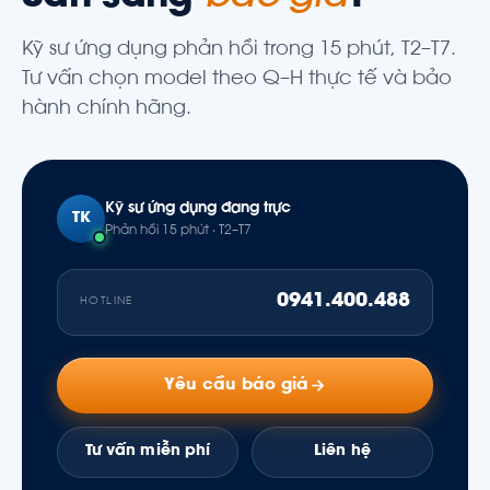
Kỹ sư ứng dụng phản hồi trong 15 phút, T2–T7.
Tư vấn chọn model theo Q–H thực tế và bảo
hành chính hãng.
Kỹ sư ứng dụng đang trực
TK
Phản hồi 15 phút · T2–T7
0941.400.488
HOTLINE
Yêu cầu báo giá
Tư vấn miễn phí
Liên hệ