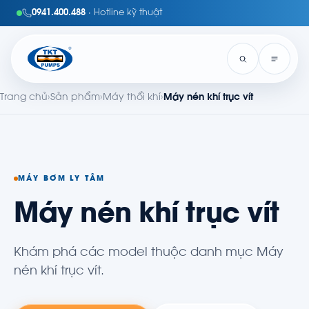
0941.400.488
· Hotline kỹ thuật
Trang chủ
›
Sản phẩm
›
Máy thổi khí
›
Máy nén khí trục vít
MÁY BƠM LY TÂM
Máy nén khí trục vít
Khám phá các model thuộc danh mục Máy
nén khí trục vít.