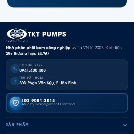
TKT PUMPS
Nhà phân phối bơm công nghiệp
uy tín VN từ 2007. Đại diện
28+ thương hiệu EU/G7
.
HOTLINE 24/7
0941.400.488
TRỤ SỞ · HCM
30D Phan Văn Sửu, P. Tân Bình
ISO 9001:2015
Quality Management Certified
SẢN PHẨM