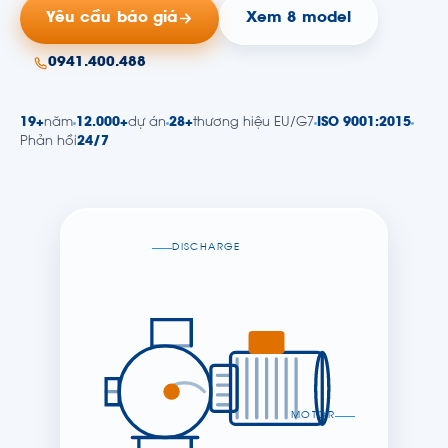
Yêu cầu báo giá
Xem 8 model
0941.400.488
19+
năm
12.000+
dự án
28+
thương hiệu EU/G7
ISO 9001:2015
Phản hồi
24/7
DISCHARGE
MOTOR