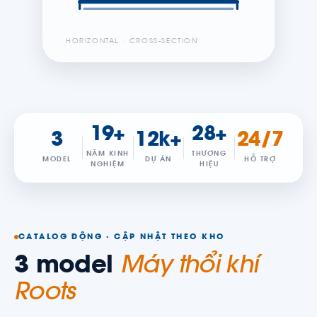
HORIZONTAL · CROSS-SECTION
19+
28+
3
12k+
24/7
NĂM KINH
THƯƠNG
MODEL
DỰ ÁN
HỖ TRỢ
NGHIỆM
HIỆU
CATALOG ĐỘNG · CẬP NHẬT THEO KHO
3 model
Máy thổi khí
Roots