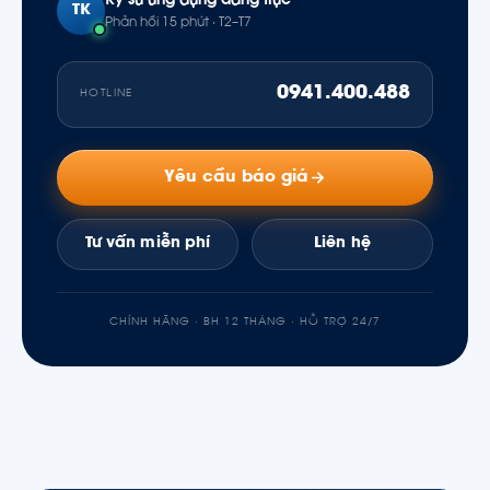
Kỹ sư ứng dụng đang trực
TK
Phản hồi 15 phút · T2–T7
0941.400.488
HOTLINE
Yêu cầu báo giá
Tư vấn miễn phí
Liên hệ
CHÍNH HÃNG · BH 12 THÁNG · HỖ TRỢ 24/7