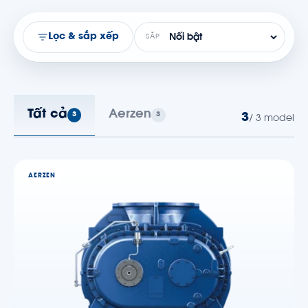
Lọc & sắp xếp
SẮP
Tất cả
Aerzen
3
3
3
/ 3 model
AERZEN