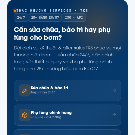
THÁI KHƯƠNG SERVICES · TKS
24/7
28+ HÃNG EU/G7
ISO · API
Cần sửa chữa, bảo trì hay phụ
tùng cho bơm?
Đội dịch vụ kỹ thuật & after-sales TKS phục vụ mọi
thương hiệu bơm — sửa chữa 24/7, căn chỉnh
laser, sửa thiết bị quay và kho phụ tùng chính
hãng cho 28+ thương hiệu bơm EU/G7.
Sửa chữa & bảo trì
→
Tiếp nhận 24/7
Phụ tùng chính hãng
→
CO/CQ · 28+ hãng