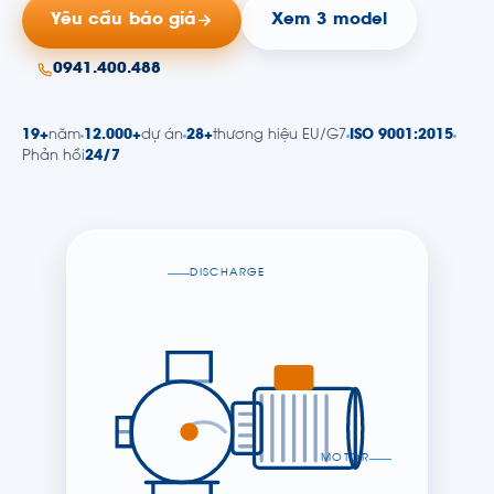
Yêu cầu báo giá
Xem 3 model
0941.400.488
19+
năm
12.000+
dự án
28+
thương hiệu EU/G7
ISO 9001:2015
Phản hồi
24/7
DISCHARGE
MOTOR