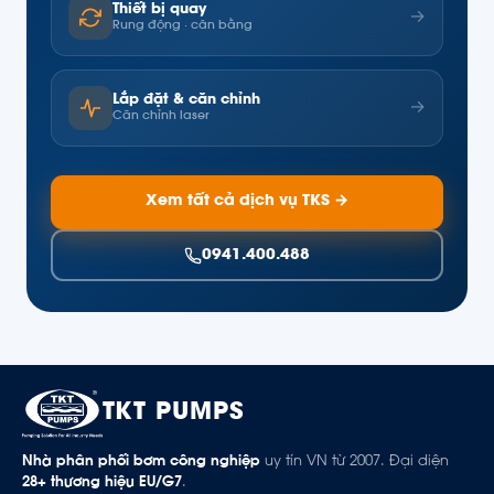
Thiết bị quay
→
Rung động · cân bằng
Lắp đặt & căn chỉnh
→
Căn chỉnh laser
Xem tất cả dịch vụ TKS →
0941.400.488
TKT PUMPS
Nhà phân phối bơm công nghiệp
uy tín VN từ 2007. Đại diện
28+ thương hiệu EU/G7
.