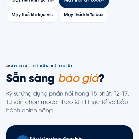
Máy nén khí trục vít
Máy thổi khí Roots
8
3
Máy thổi khí trục vít
Máy thổi khí Turbo
2
2
BÁO GIÁ · TƯ VẤN KỸ THUẬT
Sẵn sàng
báo giá
?
Kỹ sư ứng dụng phản hồi trong 15 phút, T2–T7.
Tư vấn chọn model theo Q–H thực tế và bảo
hành chính hãng.