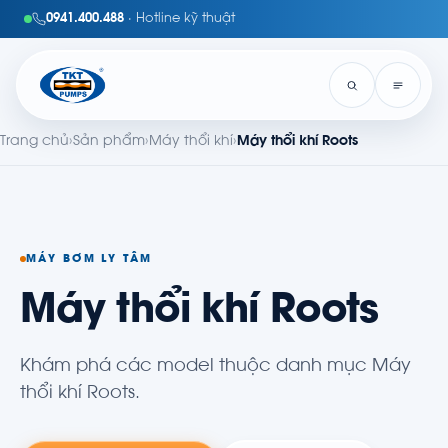
0941.400.488
· Hotline kỹ thuật
Trang chủ
›
Sản phẩm
›
Máy thổi khí
›
Máy thổi khí Roots
MÁY BƠM LY TÂM
Máy thổi khí Roots
Khám phá các model thuộc danh mục Máy
thổi khí Roots.