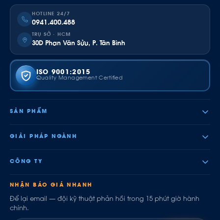
HOTLINE 24/7
0941.400.488
TRỤ SỞ · HCM
30D Phan Văn Sửu, P. Tân Bình
ISO 9001:2015
Quality Management Certified
SẢN PHẨM
GIẢI PHÁP NGÀNH
CÔNG TY
NHẬN BÁO GIÁ NHANH
Để lại email — đội kỹ thuật phản hồi trong 15 phút giờ hành
chính.