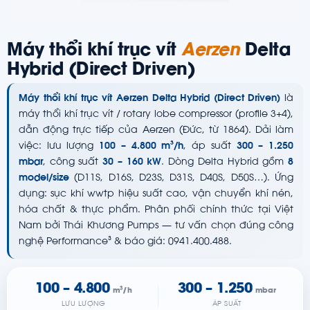
Máy thổi khí trục vít
Aerzen
Delta
Hybrid (Direct Driven)
Máy thổi khí trục vít Aerzen Delta Hybrid (Direct Driven)
là
máy thổi khí trục vít / rotary lobe compressor (profile 3+4),
dẫn động trực tiếp của Aerzen (Đức, từ 1864). Dải làm
việc: lưu lượng
100 – 4.800 m³/h
, áp suất
300 – 1.250
mbar
, công suất
30 – 160 kW
. Dòng Delta Hybrid gồm
8
model/size
(D11S, D16S, D23S, D31S, D40S, D50S…). Ứng
dụng: sục khí wwtp hiệu suất cao, vận chuyển khí nén,
hóa chất & thực phẩm. Phân phối chính thức tại Việt
Nam bởi Thái Khương Pumps — tư vấn chọn đúng công
nghệ Performance³ & báo giá: 0941.400.488.
100 – 4.800
300 – 1.250
m³/h
mbar
LƯU LƯỢNG
ÁP SUẤT