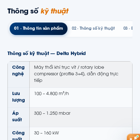
Thông số
kỹ thuật
01 · Thông tin sản phẩm
02 · Thông số kỹ thuật
03 · Bản
Thông số kỹ thuật — Delta Hybrid
Công
Máy thổi khí trục vít / rotary lobe
nghệ
compressor (profile 3+4), dẫn động trực
tiếp
Lưu
100 – 4.800 m³/h
lượng
Áp
300 – 1.250 mbar
suất
Công
30 – 160 kW