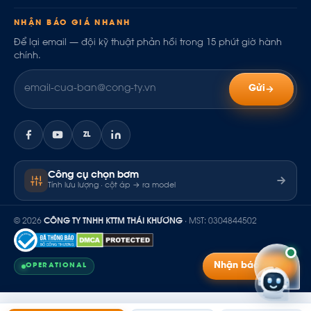
NHẬN BÁO GIÁ NHANH
Để lại email — đội kỹ thuật phản hồi trong 15 phút giờ hành
chính.
Gửi
ZL
Công cụ chọn bơm
Tính lưu lượng · cột áp → ra model
© 2026
CÔNG TY TNHH KTTM THÁI KHƯƠNG
· MST: 0304844502
Nhận báo giá
OPERATIONAL