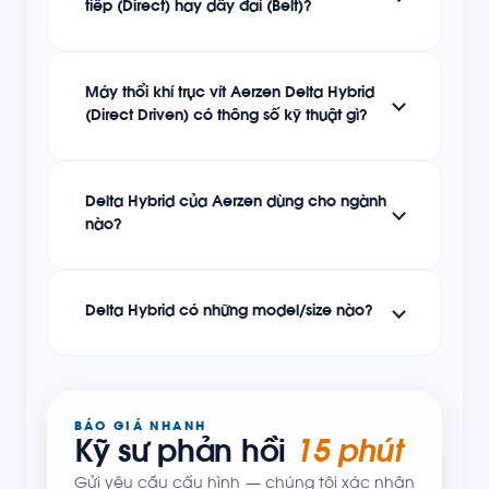
tiếp (Direct) hay dây đai (Belt)?
Máy thổi khí trục vít Aerzen Delta Hybrid
(Direct Driven) có thông số kỹ thuật gì?
Delta Hybrid của Aerzen dùng cho ngành
nào?
Delta Hybrid có những model/size nào?
BÁO GIÁ NHANH
Kỹ sư phản hồi
15 phút
Gửi yêu cầu cấu hình — chúng tôi xác nhận