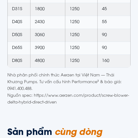
D31S
1800
1250
45
D40S
2430
1250
55
D50S
3060
1250
90
D65S
3900
1250
90
D80S
4800
1250
160
Nhà phân phối chính thức Aerzen tại Việt Nam — Thái
Khương Pumps. Tư vấn cấu hình Performance³ & báo giá:
0941.400.488.
Nguồn spec: https://www.aerzen.com/product/screw-blower-
delta-hybrid-direct-driven
Sản phẩm
cùng dòng