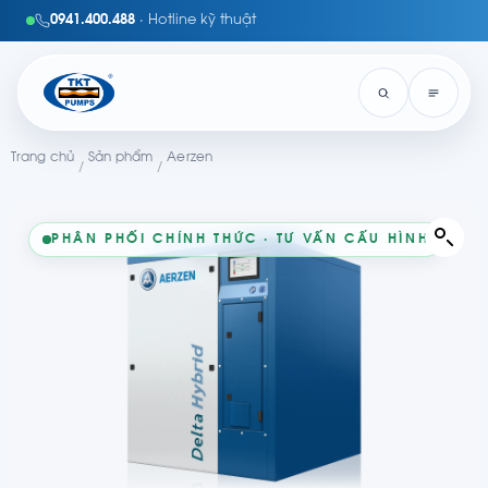
0941.400.488
· Hotline kỹ thuật
Trang chủ
Sản phẩm
Aerzen
/
/
PHÂN PHỐI CHÍNH THỨC · TƯ VẤN CẤU HÌNH