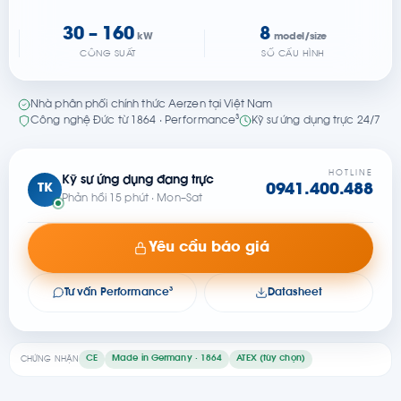
30 – 160
8
kW
model/size
CÔNG SUẤT
SỐ CẤU HÌNH
Nhà phân phối chính thức Aerzen tại Việt Nam
Công nghệ Đức từ 1864 · Performance³
Kỹ sư ứng dụng trực 24/7
HOTLINE
Kỹ sư ứng dụng đang trực
TK
0941.400.488
Phản hồi 15 phút · Mon–Sat
Yêu cầu báo giá
Tư vấn Performance³
Datasheet
CE
Made in Germany · 1864
ATEX (tùy chọn)
CHỨNG NHẬN