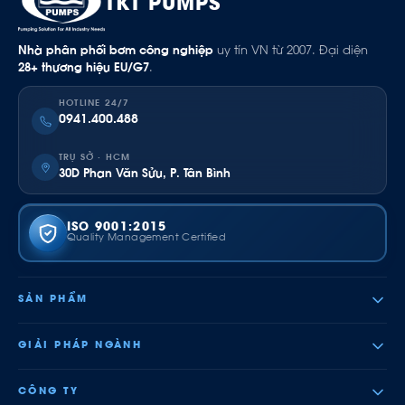
TKT PUMPS
Nhà phân phối bơm công nghiệp
uy tín VN từ 2007. Đại diện
28+ thương hiệu EU/G7
.
HOTLINE 24/7
0941.400.488
TRỤ SỞ · HCM
30D Phan Văn Sửu, P. Tân Bình
ISO 9001:2015
Quality Management Certified
SẢN PHẨM
GIẢI PHÁP NGÀNH
CÔNG TY