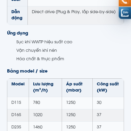
suất
Dẫn
Direct drive (Plug & Play, lắp side-by-side)
động
Ứng dụng
Sục khí WWTP hiệu suất cao
Vận chuyển khí nén
Hóa chất & thực phẩm
Bảng model / size
Model
Lưu lượng
Áp suất
Công suất
(m³/h)
(mbar)
(kW)
D11S
780
1250
30
D16S
1020
1250
37
D23S
1460
1250
37