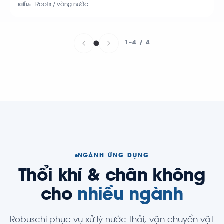
Roots / vòng nước
KIỂU:
1–4 / 4
NGÀNH ỨNG DỤNG
Thổi khí & chân không
cho
nhiều ngành
Robuschi phục vụ xử lý nước thải, vận chuyển vật