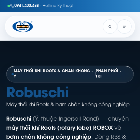
0941.400.488
· Hotline kỹ thuật
MÁY THỔI KHÍ ROOTS & CHÂN KHÔNG ·
PHÂN PHỐI ·
Ý
TKT
Robuschi
Máy thổi khí Roots & bơm chân không công nghiệp
Robuschi
(Ý, thuộc Ingersoll Rand) — chuyên
máy thổi khí Roots (rotary lobe) ROBOX
và
bơm chân không công nghiệp
. Dòng RBS &