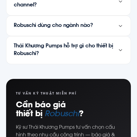
channel?
Robuschi dùng cho ngành nào?
Thái Khương Pumps hỗ trợ gì cho thiết bị
Robuschi?
TƯ VẤN KỸ THUẬT MIỄN PHÍ
Cần báo giá
thiết bị
Robuschi
?
Kỹ sư Thái Khương Pumps tư vấn chọn cấu
hình theo nhu cầu công trình — báo giá &