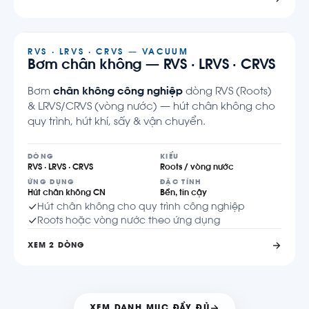
RVS · LRVS · CRVS — VACUUM
Bơm chân không — RVS · LRVS · CRVS
Bơm
chân không công nghiệp
dòng RVS (Roots)
& LRVS/CRVS (vòng nước) — hút chân không cho
quy trình, hút khí, sấy & vận chuyển.
DÒNG
KIỂU
RVS · LRVS · CRVS
Roots / vòng nước
ỨNG DỤNG
ĐẶC TÍNH
Hút chân không CN
Bền, tin cậy
Hút chân không cho quy trình công nghiệp
Roots hoặc vòng nước theo ứng dụng
XEM 2 DÒNG
XEM DANH MỤC ĐẦY ĐỦ