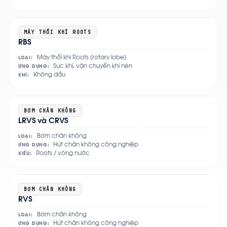
Xem
MÁY THỔI KHÍ ROOTS
RBS
chi
tiết
Máy thổi khí Roots (rotary lobe)
LOẠI:
Sục khí, vận chuyển khí nén
ỨNG DỤNG:
Không dầu
KHÍ:
Xem
BƠM CHÂN KHÔNG
LRVS và CRVS
chi
tiết
Bơm chân không
LOẠI:
Hút chân không công nghiệp
ỨNG DỤNG:
Roots / vòng nước
KIỂU:
Xem
BƠM CHÂN KHÔNG
RVS
chi
tiết
Bơm chân không
LOẠI:
Hút chân không công nghiệp
ỨNG DỤNG: