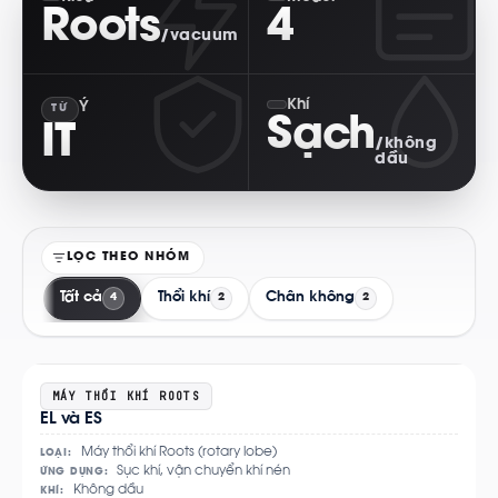
Roots
4
/vacuum
Khí
Ý
TỪ
Sạch
IT
/không
dầu
LỌC THEO NHÓM
Tất cả
Thổi khí
Chân không
4
2
2
Xem
MÁY THỔI KHÍ ROOTS
EL và ES
chi
tiết
Máy thổi khí Roots (rotary lobe)
LOẠI:
Sục khí, vận chuyển khí nén
ỨNG DỤNG:
Không dầu
KHÍ: