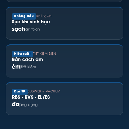
Không dầu
KHÍ SẠCH
Sục khí sinh học
sạch
an toàn
Hiệu suất
TIẾT KIỆM ĐIỆN
Bản cách âm
êm
tiết kiệm
Dải SP
BLOWER + VACUUM
RBS · RVS · EL/ES
đa
ứng dụng