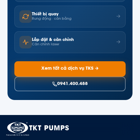
Thiết bị quay
→
Rung động · cân bằng
Lắp đặt & căn chỉnh
→
Căn chỉnh laser
Xem tất cả dịch vụ TKS →
0941.400.488
TKT PUMPS