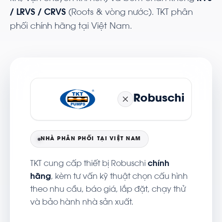
/ LRVS / CRVS
(Roots & vòng nước). TKT phân
phối chính hãng tại Việt Nam.
Robuschi
NHÀ PHÂN PHỐI TẠI VIỆT NAM
TKT cung cấp thiết bị Robuschi
chính
hãng
, kèm tư vấn kỹ thuật chọn cấu hình
theo nhu cầu, báo giá, lắp đặt, chạy thử
và bảo hành nhà sản xuất.