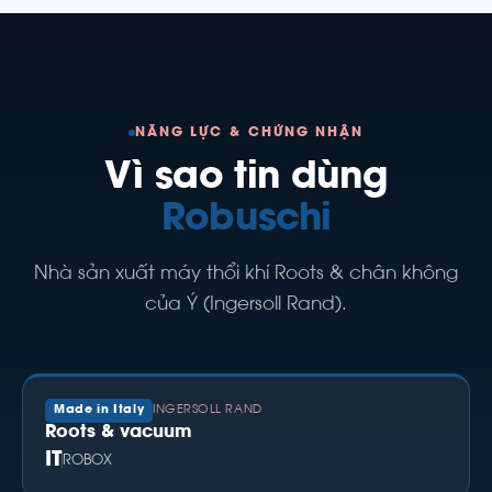
NĂNG LỰC & CHỨNG NHẬN
Vì sao tin dùng
Robuschi
Nhà sản xuất máy thổi khí Roots & chân không
của Ý (Ingersoll Rand).
Made in Italy
INGERSOLL RAND
Roots & vacuum
IT
ROBOX