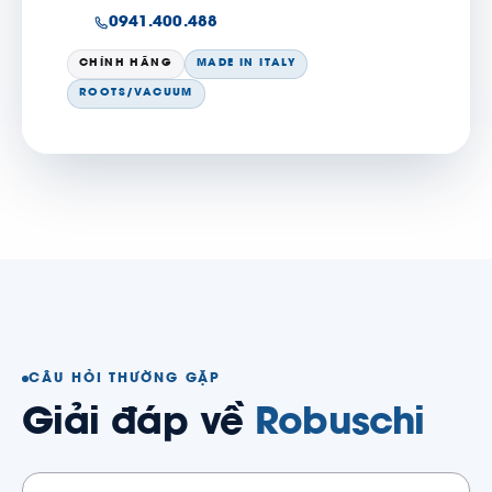
0941.400.488
CHÍNH HÃNG
MADE IN ITALY
ROOTS/VACUUM
CÂU HỎI THƯỜNG GẶP
Giải đáp về
Robuschi