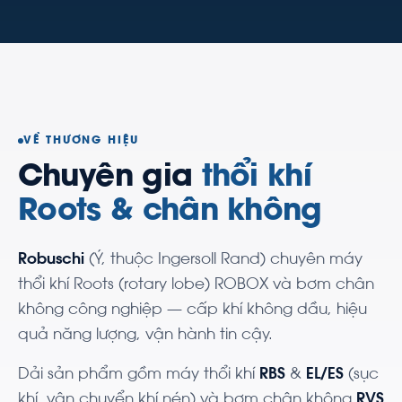
VỀ THƯƠNG HIỆU
Chuyên gia
thổi khí
Roots & chân không
Robuschi
(Ý, thuộc Ingersoll Rand) chuyên máy
thổi khí Roots (rotary lobe) ROBOX và bơm chân
không công nghiệp — cấp khí không dầu, hiệu
quả năng lượng, vận hành tin cậy.
Dải sản phẩm gồm máy thổi khí
RBS
&
EL/ES
(sục
khí, vận chuyển khí nén) và bơm chân không
RVS