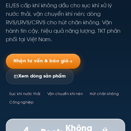
EL/ES cấp khí không dầu cho sục khí xử lý
nước thải, vận chuyển khí nén; dòng
RVS/LRVS/CRVS cho hút chân không. Vận
hành tin cậy, hiệu quả năng lượng. TKT phân
phối tại Việt Nam.
Nhận tư vấn & báo giá
Xem dòng sản phẩm
Sục khí nước thải
Vận chuyển khí nén
Hút chân không
Công nghiệp
Không
4