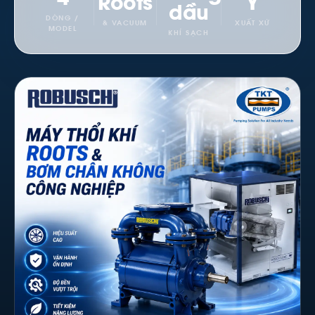
Roots
Ý
dầu
DÒNG /
& VACUUM
XUẤT XỨ
MODEL
KHÍ SẠCH