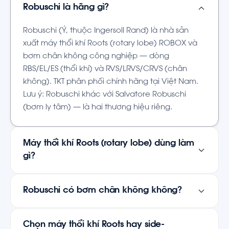
Robuschi là hãng gì?
Robuschi (Ý, thuộc Ingersoll Rand) là nhà sản
xuất máy thổi khí Roots (rotary lobe) ROBOX và
bơm chân không công nghiệp — dòng
RBS/EL/ES (thổi khí) và RVS/LRVS/CRVS (chân
không). TKT phân phối chính hãng tại Việt Nam.
Lưu ý: Robuschi khác với Salvatore Robuschi
(bơm ly tâm) — là hai thương hiệu riêng.
Máy thổi khí Roots (rotary lobe) dùng làm
gì?
Robuschi có bơm chân không không?
Chọn máy thổi khí Roots hay side-