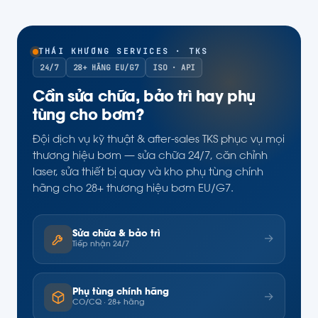
THÁI KHƯƠNG SERVICES · TKS
24/7
28+ HÃNG EU/G7
ISO · API
Cần sửa chữa, bảo trì hay phụ
tùng cho bơm?
Đội dịch vụ kỹ thuật & after-sales TKS phục vụ mọi
thương hiệu bơm — sửa chữa 24/7, căn chỉnh
laser, sửa thiết bị quay và kho phụ tùng chính
hãng cho 28+ thương hiệu bơm EU/G7.
Sửa chữa & bảo trì
→
Tiếp nhận 24/7
Phụ tùng chính hãng
→
CO/CQ · 28+ hãng