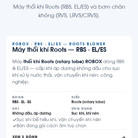
Máy thổi khí Roots (RBS, EL/ES) và bơm chân
không (RVS, LRVS/CRVS).
ROBOX · RBS · EL/ES — ROOTS BLOWER
Máy thổi khí Roots — RBS · EL/ES
Máy
thổi khí Roots (rotary lobe) ROBOX
dòng RBS
& EL/ES — cấp khí áp dương không dầu cho sục
khí xử lý nước thải, vận chuyển khí nén, công
nghiệp.
DÒNG
KIỂU
RBS · EL · ES
Roots (rotary lobe)
KHÍ
ỨNG DỤNG
Không dầu, áp dương
Sục khí, khí nén
Sục khí bể hiếu khí, vận chuyển khí nén
Bản đóng gói cách âm tuỳ chọn
XEM 2 DÒNG