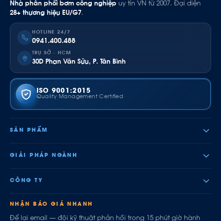
Nhà phân phối bơm công nghiệp
uy tín VN từ 2007. Đại diện
28+ thương hiệu EU/G7
.
HOTLINE 24/7
0941.400.488
TRỤ SỞ · HCM
30D Phan Văn Sửu, P. Tân Bình
ISO 9001:2015
Quality Management Certified
SẢN PHẨM
GIẢI PHÁP NGÀNH
CÔNG TY
NHẬN BÁO GIÁ NHANH
Để lại email — đội kỹ thuật phản hồi trong 15 phút giờ hành