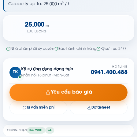
Capacity up to: 25.000 m³ / h
25.000
m
LƯU LƯỢNG
Nhà phân phối ủy quyền
Bảo hành chính hãng
Kỹ sư trực 24/7
HOTLINE
Kỹ sư ứng dụng đang trực
TK
0941.400.488
Phản hồi 15 phút · Mon–Sat
Yêu cầu báo giá
Tư vấn miễn phí
Datasheet
ISO 9001
CE
CHỨNG NHẬN