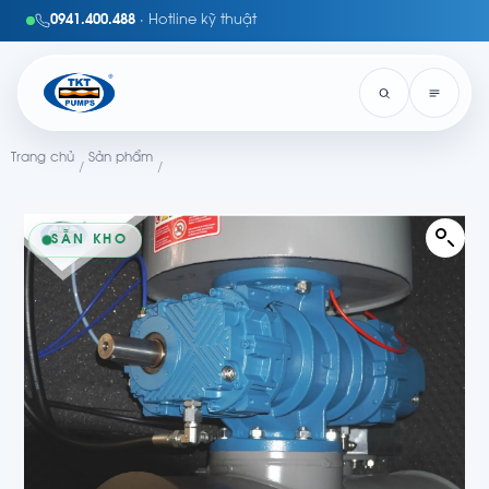
0941.400.488
· Hotline kỹ thuật
Trang chủ
Sản phẩm
/
/
SẴN KHO