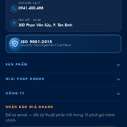
HOTLINE 24/7
0941.400.488
TRỤ SỞ · HCM
30D Phan Văn Sửu, P. Tân Bình
ISO 9001:2015
Quality Management Certified
SẢN PHẨM
GIẢI PHÁP NGÀNH
CÔNG TY
NHẬN BÁO GIÁ NHANH
Để lại email — đội kỹ thuật phản hồi trong 15 phút giờ hành
chính.