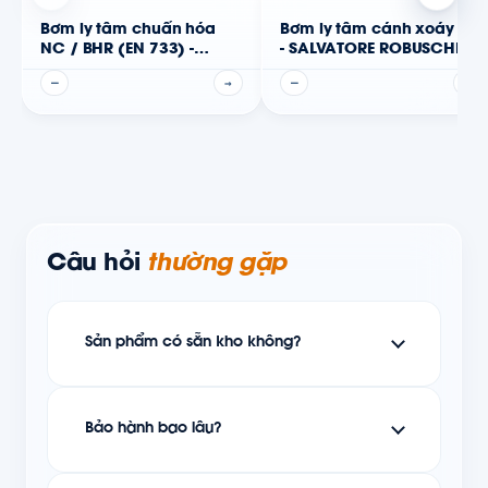
Bơm ly tâm chuẩn hóa
Bơm ly tâm cánh xoáy RC
NC / BHR (EN 733) -
- SALVATORE ROBUSCHI
Caprari
—
→
—
→
Câu hỏi
thường gặp
Sản phẩm có sẵn kho không?
Bảo hành bao lâu?