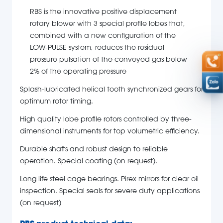
RBS is the innovative positive displacement
rotary blower with 3 special profile lobes that,
combined with a new configuration of the
LOW-PULSE system, reduces the residual
pressure pulsation of the conveyed gas below
2% of the operating pressure
Splash-lubricated helical tooth synchronized gears for
optimum rotor timing.
High quality lobe profile rotors controlled by three-
dimensional instruments for top volumetric efficiency.
Durable shafts and robust design to reliable
operation. Special coating (on request).
Long life steel cage bearings. Pirex mirrors for clear oil
inspection. Special seals for severe duty applications
(on request)