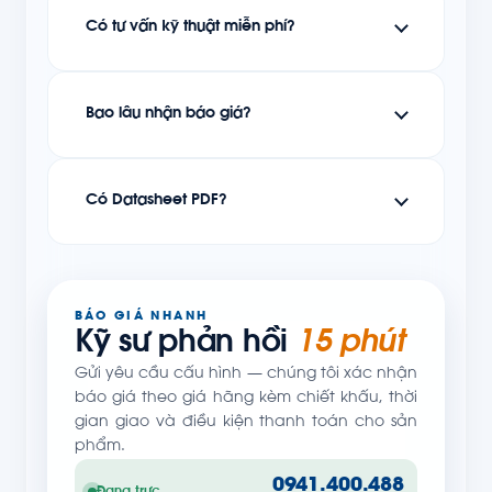
Có tư vấn kỹ thuật miễn phí?
Bao lâu nhận báo giá?
Có Datasheet PDF?
BÁO GIÁ NHANH
Kỹ sư phản hồi
15 phút
Gửi yêu cầu cấu hình — chúng tôi xác nhận
báo giá theo giá hãng kèm chiết khấu, thời
gian giao và điều kiện thanh toán cho sản
phẩm.
0941.400.488
Đang trực