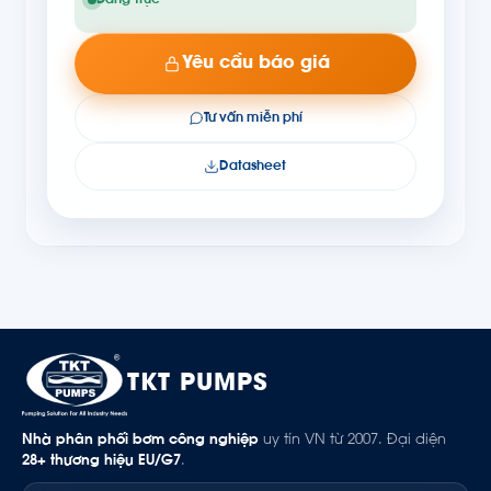
Yêu cầu báo giá
Tư vấn miễn phí
Datasheet
TKT PUMPS
Nhà phân phối bơm công nghiệp
uy tín VN từ 2007. Đại diện
28+ thương hiệu EU/G7
.