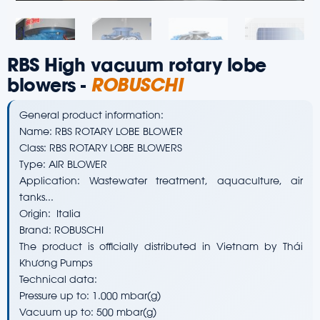
RBS High vacuum rotary lobe
blowers -
ROBUSCHI
General product information:
Name: RBS ROTARY LOBE BLOWER
Class: RBS ROTARY LOBE BLOWERS
Type: AIR BLOWER
Application: Wastewater treatment, aquaculture, air
tanks...
Origin: Italia
Brand: ROBUSCHI
The product is officially distributed in Vietnam by Thái
Khương Pumps
Technical data:
Pressure up to: 1.000 mbar(g)
Vacuum up to: 500 mbar(g)