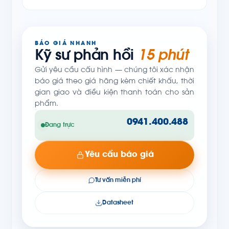
BÁO GIÁ NHANH
Kỹ sư phản hồi
15 phút
Gửi yêu cầu cấu hình — chúng tôi xác nhận
báo giá theo giá hãng kèm chiết khấu, thời
gian giao và điều kiện thanh toán cho sản
phẩm.
0941.400.488
Đang trực
Yêu cầu báo giá
Tư vấn miễn phí
Datasheet