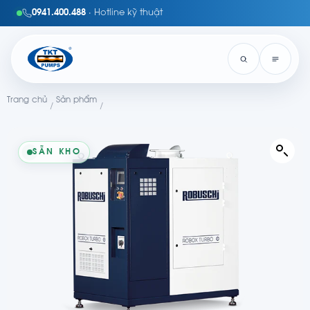
0941.400.488
· Hotline kỹ thuật
Trang chủ
Sản phẩm
/
/
SẴN KHO