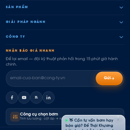
SẢN PHẨM
GIẢI PHÁP NGÀNH
CÔNG TY
NHẬN BÁO GIÁ NHANH
Để lại email — đội kỹ thuật phản hồi trong 15 phút giờ hành
chính.
Gửi
ZL
Công cụ chọn bơm
Tính lưu lượng · cột áp → ra model
✕
👋 Cần tư vấn bơm hay
báo giá? Để Thái Khương