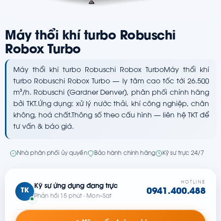
Máy thổi khí turbo Robuschi
Robox Turbo
Máy thổi khí turbo Robuschi Robox TurboMáy thổi khí
turbo Robuschi Robox Turbo — ly tâm cao tốc tới 26.500
m³/h. Robuschi (Gardner Denver), phân phối chính hãng
bởi TKT.Ứng dụng: xử lý nước thải, khí công nghiệp, chân
không, hoá chất.Thông số theo cấu hình — liên hệ TKT để
tư vấn & báo giá.
Nhà phân phối ủy quyền
Bảo hành chính hãng
Kỹ sư trực 24/7
HOTLINE
Kỹ sư ứng dụng đang trực
TK
0941.400.488
Phản hồi 15 phút · Mon–Sat