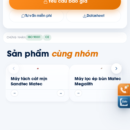
Yêu cầu báo giá
Tư vấn miễn phí
Datasheet
ISO 9001
CE
CHỨNG NHẬN
Sản phẩm
cùng nhóm
Máy tách cát mịn
Máy lọc ép bùn Matec
Sandtec Matec
Megalith
—
→
—
→