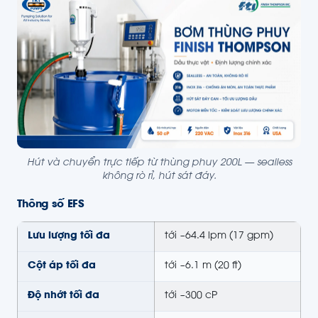
Hút và chuyển trực tiếp từ thùng phuy 200L — sealless
không rò rỉ, hút sát đáy.
Thông số EFS
Lưu lượng tối đa
tới ~64.4 lpm (17 gpm)
Cột áp tối đa
tới ~6.1 m (20 ft)
Độ nhớt tối đa
tới ~300 cP