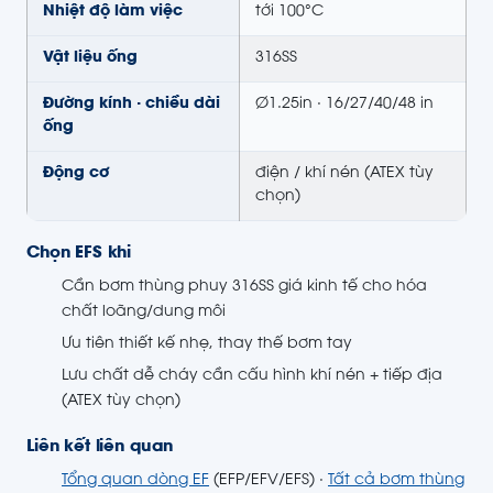
Nhiệt độ làm việc
tới 100°C
Vật liệu ống
316SS
Đường kính · chiều dài
Ø1.25in · 16/27/40/48 in
ống
Động cơ
điện / khí nén (ATEX tùy
chọn)
Chọn EFS khi
Cần bơm thùng phuy 316SS giá kinh tế cho hóa
chất loãng/dung môi
Ưu tiên thiết kế nhẹ, thay thế bơm tay
Lưu chất dễ cháy cần cấu hình khí nén + tiếp địa
(ATEX tùy chọn)
Liên kết liên quan
Tổng quan dòng EF
(EFP/EFV/EFS) ·
Tất cả bơm thùng