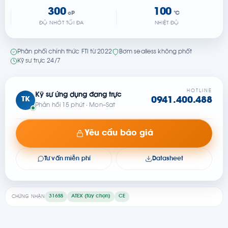
300
100
cP
°C
ĐỘ NHỚT TỐI ĐA
NHIỆT ĐỘ
Phân phối chính thức FTI từ 2022
Bơm sealless không phốt
Kỹ sư trực 24/7
HOTLINE
Kỹ sư ứng dụng đang trực
TK
0941.400.488
Phản hồi 15 phút · Mon–Sat
Yêu cầu báo giá
Tư vấn miễn phí
Datasheet
316SS
ATEX (tùy chọn)
CE
CHỨNG NHẬN