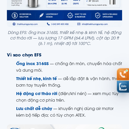
Dòng EFS: ống inox 316SS, thiết kế nhẹ & kinh tế, hệ động
cơ tháo rời — lưu lượng 17 GPM (64.4 LPM), cột áp 20 ft
(6.1 m), nhiệt độ tới 100°C.
Vì sao chọn EFS
Ống inox 316SS
— chống ăn mòn, chuyển hóa chất
và dung môi.
Thiết kế nhẹ, kinh tế
— dễ lắp đặt & vận hành, thay
bơm tay truyền thống.
Hệ động cơ tháo rời
(điện/khí nén) — xem mục tùy
chọn động cơ phía trên.
Lưu chất dễ cháy
— khuyến nghị dùng air motor
kèm bộ tiếp địa; có tùy chọn ATEX.