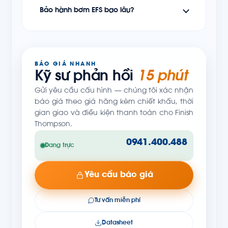
Bảo hành bơm EFS bao lâu?
BÁO GIÁ NHANH
Kỹ sư phản hồi
15 phút
Gửi yêu cầu cấu hình — chúng tôi xác nhận
báo giá theo giá hãng kèm chiết khấu, thời
gian giao và điều kiện thanh toán cho Finish
Thompson.
0941.400.488
Đang trực
Yêu cầu báo giá
Tư vấn miễn phí
Datasheet