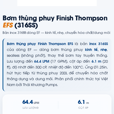
Bơm thùng phuy Finish Thompson
EFS
(316SS)
Bản inox 316SS dòng EF — kinh tế, nhẹ, chuyển hóa chất/dung môi
Bơm thùng phuy Finish Thompson EFS
là bản
inox 316SS
của dòng EF — dòng bơm thùng phuy
kinh tế, nhẹ
,
sealless (không phốt), thay thế bơm tay truyền thống.
Lưu lượng đến
64.4 LPM
(17 GPM), cột áp đến
6.1 m
(20
ft), độ nhớt đến 300 cP, nhiệt độ đến 100°C. Ống Ø1.25in,
hút trực tiếp từ thùng phuy 200L để chuyển hóa chất
thông dụng và dung môi. Phân phối chính thức tại Việt
Nam bởi Thái Khương Pumps.
64.4
6.1
LPM
m
LƯU LƯỢNG
CỘT ÁP