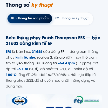
Thông số
kỹ thuật
01 · Thông tin sản phẩm
02 · Thông số kỹ thuật
Bơm thùng phuy Finish Thompson EFS — bản
316SS dòng kinh tế EF
EFS
là bản inox
316SS
của dòng EF — dòng bơm thùng
phuy
kinh tế, nhẹ
, sealless (không phốt), thay thế bơm
tay truyền thống. Lưu lượng tới
~64.4 lpm
(17 gpm), cột
áp tới
~6.1 m
(20 ft), độ nhớt tới ~300 cP, nhiệt độ tới
100°C
; ống Ø1.25in dài 16/27/40/48in. Hút trực tiếp từ
thùng phuy 200L để chuyển hóa chất thông dụng và
dung môi.