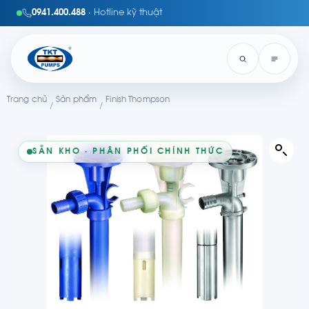
0941.400.488
· Hotline kỹ thuật
Trang chủ
Sản phẩm
Finish Thompson
/
/
SẴN KHO · PHÂN PHỐI CHÍNH THỨC