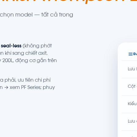
c chọn model — tất cả trong
m
seal-less
(không phớt
 khi sang chiết axit,
D
200L, động cơ gắn trên
Lưu 
 phải, ưu tiên chi phí
Cột
hơn → xem
PF Series
; phuy
Kiể
Lưu