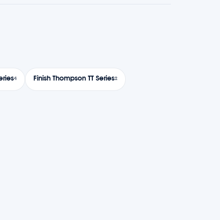
eries
Finish Thompson TT Series
4
2