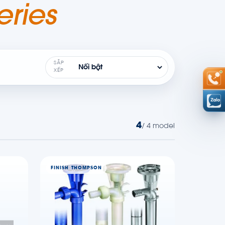
eries
SẮP
XẾP
4
/ 4 model
FINISH THOMPSON