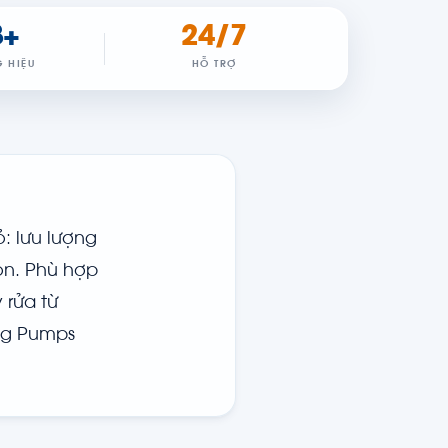
8+
24/7
 HIỆU
HỖ TRỢ
: lưu lượng
òn. Phù hợp
 rửa từ
ng Pumps