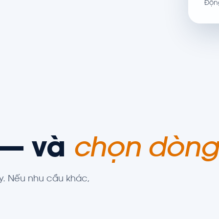
Độn
 — và
chọn dòng
. Nếu nhu cầu khác,