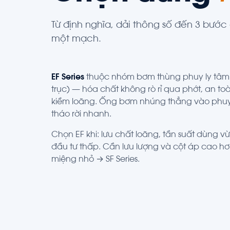
Từ định nghĩa, dải thông số đến 3 bướ
một mạch.
EF Series
thuộc nhóm
bơm thùng phuy
ly tâ
trục) — hóa chất không rò rỉ qua phớt, an toàn
kiềm loãng. Ống bơm nhúng thẳng vào phuy 
tháo rời nhanh.
Chọn EF khi: lưu chất loãng, tần suất dùng vừa
đầu tư thấp. Cần lưu lượng và cột áp cao 
miệng nhỏ →
SF Series
.