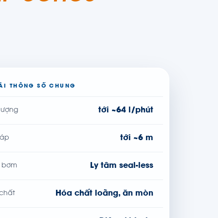
ẢI THÔNG SỐ CHUNG
tới ~64 l/phút
lượng
tới ~6 m
 áp
Ly tâm seal-less
u bơm
Hóa chất loãng, ăn mòn
 chất