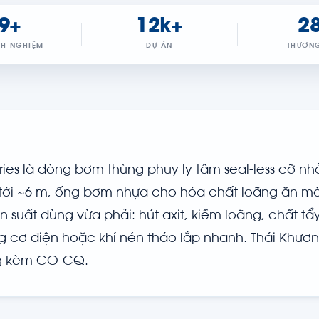
9+
12k+
2
NH NGHIỆM
DỰ ÁN
THƯƠNG
ries là dòng bơm thùng phuy ly tâm seal-less cỡ nhỏ
áp tới ~6 m, ống bơm nhựa cho hóa chất loãng ăn m
 suất dùng vừa phải: hút axit, kiềm loãng, chất tẩy
g cơ điện hoặc khí nén tháo lắp nhanh. Thái Khươ
ng kèm CO-CQ.