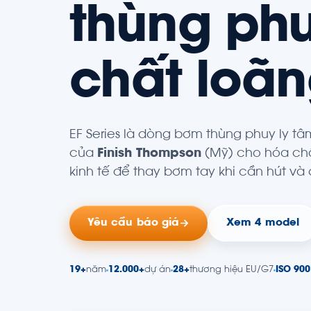
thùng ph
chất loã
EF Series là dòng
bơm thùng phuy
ly tâ
của
Finish Thompson
(Mỹ) cho hóa chấ
kinh tế để thay bơm tay khi cần hút và c
Yêu cầu báo giá
Xem 4 model
19+
năm
12.000+
dự án
28+
thương hiệu EU/G7
ISO 900