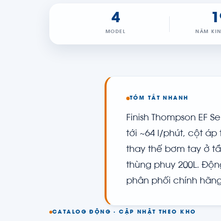
4
1
MODEL
NĂM KI
TÓM TẮT NHANH
Finish Thompson EF Se
tới ~64 l/phút, cột 
thay thế bơm tay ở tần
thùng phuy 200L. Độn
phân phối chính hã
CATALOG ĐỘNG · CẬP NHẬT THEO KHO