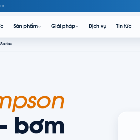
om
ực
Sản phẩm
Giải pháp
Dịch vụ
Tin tức
Series
ompson
 bơm