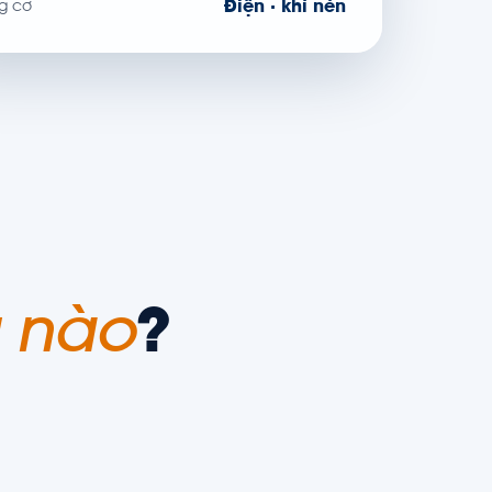
Điện · khí nén
g cơ
 nào
?