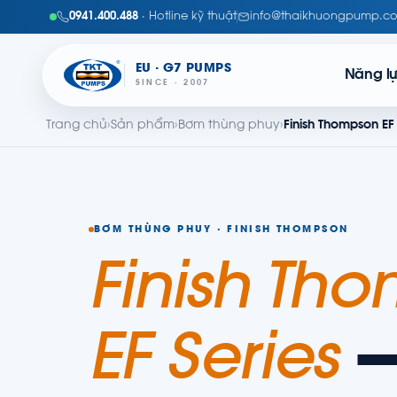
0941.400.488
· Hotline kỹ thuật
info@thaikhuongpump.c
EU · G7 PUMPS
Năng l
SINCE · 2007
Trang chủ
›
Sản phẩm
›
Bơm thùng phuy
›
Finish Thompson EF 
BƠM THÙNG PHUY · FINISH THOMPSON
Finish Th
EF Series
—