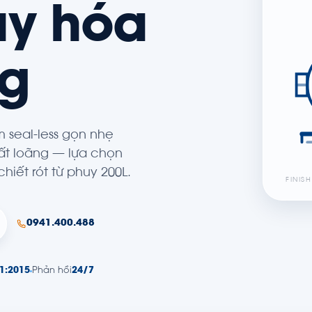
uy hóa
ng
m seal-less gọn nhẹ
t loãng — lựa chọn
hiết rót từ phuy 200L.
FINIS
0941.400.488
1:2015
Phản hồi
24/7