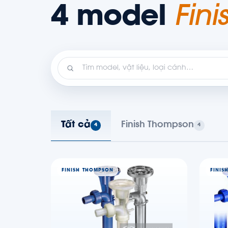
4 model
Fin
Tất cả
Finish Thompson
4
4
FINISH THOMPSON
FINIS