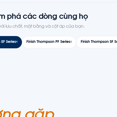
m phá các dòng cùng họ
i lưu chất, mặt bằng và cột áp của bạn.
 EF Series
Finish Thompson PF Series
Finish Thompson SF S
4
3
ờng gặp