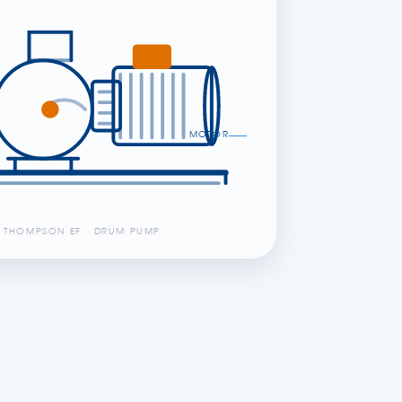
MOTOR
H THOMPSON EF · DRUM PUMP