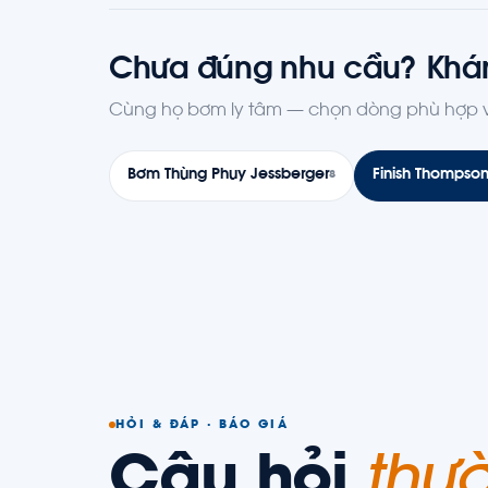
Chưa đúng nhu cầu? Khá
Cùng họ bơm ly tâm — chọn dòng phù hợp vớ
Bơm Thùng Phuy Jessberger
Finish Thompson
8
HỎI & ĐÁP · BÁO GIÁ
Câu hỏi
thư