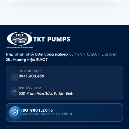
TKT PUMPS
Nhà phân phối bơm công nghiệp
uy tín VN từ 2007. Đại diện
28+ thương hiệu EU/G7
.
HOTLINE 24/7
0941.400.488
TRỤ SỞ · HCM
30D Phan Văn Sửu, P. Tân Bình
ISO 9001:2015
Quality Management Certified