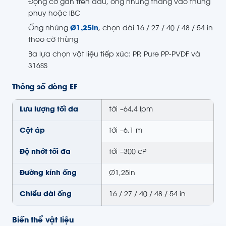
Động cơ gắn trên đầu, ống nhúng thẳng vào thùng
phuy hoặc IBC
Ống nhúng
Ø1,25in
, chọn dài 16 / 27 / 40 / 48 / 54 in
theo cỡ thùng
Ba lựa chọn vật liệu tiếp xúc: PP, Pure PP-PVDF và
316SS
Thông số dòng EF
Lưu lượng tối đa
tới ~64,4 lpm
Cột áp
tới ~6,1 m
Độ nhớt tối đa
tới ~300 cP
Đường kính ống
Ø1,25in
Chiều dài ống
16 / 27 / 40 / 48 / 54 in
Biến thể vật liệu