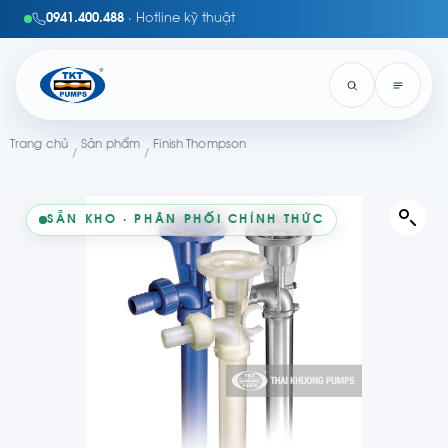
0941.400.488
· Hotline kỹ thuật
Trang chủ
Sản phẩm
Finish Thompson
/
/
SẴN KHO · PHÂN PHỐI CHÍNH THỨC