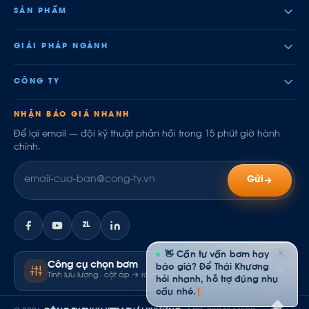
SẢN PHẨM
GIẢI PHÁP NGÀNH
CÔNG TY
NHẬN BÁO GIÁ NHANH
Để lại email — đội kỹ thuật phản hồi trong 15 phút giờ hành
chính.
Gửi
ZL
✕
👋 Cần tư vấn bơm hay
Công cụ chọn bơm
báo giá? Để Thái Khương
Tính lưu lượng · cột áp → ra model
hỏi nhanh, hỗ trợ đúng nhu
cầu nhé.