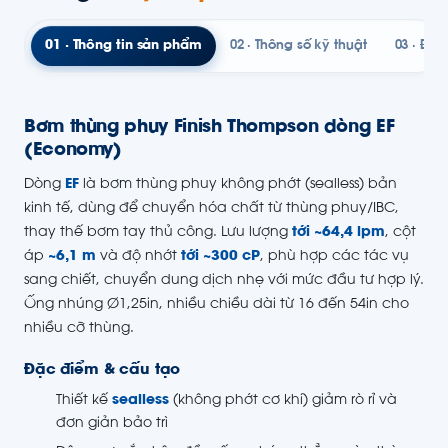
01 · Thông tin sản phẩm
02 · Thông số kỹ thuật
03 · Đườ
Bơm thùng phuy Finish Thompson dòng EF
(Economy)
Dòng
EF
là bơm thùng phuy không phớt (sealless) bản
kinh tế, dùng để chuyển hóa chất từ thùng phuy/IBC,
thay thế bơm tay thủ công. Lưu lượng
tới ~64,4 lpm
, cột
áp
~6,1 m
và độ nhớt
tới ~300 cP
, phù hợp các tác vụ
sang chiết, chuyển dung dịch nhẹ với mức đầu tư hợp lý.
Ống nhúng Ø1,25in, nhiều chiều dài từ 16 đến 54in cho
nhiều cỡ thùng.
Đặc điểm & cấu tạo
Thiết kế
sealless
(không phớt cơ khí) giảm rò rỉ và
đơn giản bảo trì