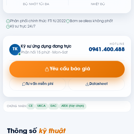
ĐỘ NHỚT TỐI ĐA
NHIỆT ĐỘ
Phân phối chính thức FTI từ 2022
Bơm sealless không phốt
Kỹ sư trực 24/7
HOTLINE
Kỹ sư ứng dụng đang trực
TK
0941.400.488
Phản hồi 15 phút · Mon–Sat
Yêu cầu báo giá
Tư vấn miễn phí
Datasheet
CE
UKCA
EAC
ATEX (tùy chọn)
CHỨNG NHẬN
Thông số
kỹ thuật