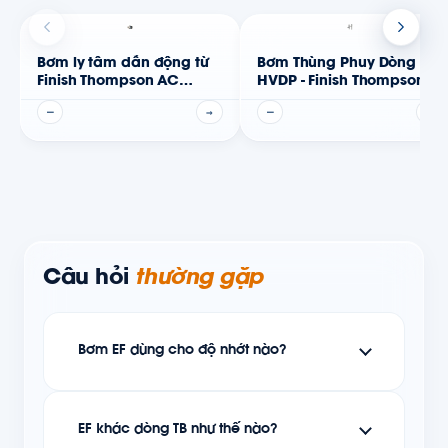
Bơm ly tâm dẫn động từ
Bơm Thùng Phuy Dòng
Finish Thompson AC
HVDP - Finish Thompson
Series
—
→
—
→
Câu hỏi
thường gặp
Bơm EF dùng cho độ nhớt nào?
EF khác dòng TB như thế nào?