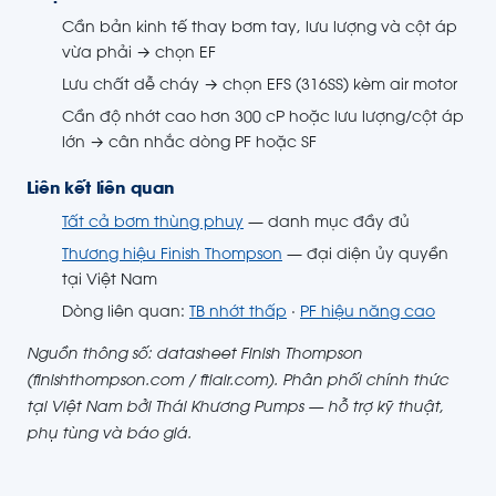
Cần bản kinh tế thay bơm tay, lưu lượng và cột áp
vừa phải → chọn EF
Lưu chất dễ cháy → chọn EFS (316SS) kèm air motor
Cần độ nhớt cao hơn 300 cP hoặc lưu lượng/cột áp
lớn → cân nhắc dòng PF hoặc SF
Liên kết liên quan
Tất cả bơm thùng phuy
— danh mục đầy đủ
Thương hiệu Finish Thompson
— đại diện ủy quyền
tại Việt Nam
Dòng liên quan:
TB nhớt thấp
·
PF hiệu năng cao
Nguồn thông số: datasheet Finish Thompson
(finishthompson.com / ftiair.com). Phân phối chính thức
tại Việt Nam bởi Thái Khương Pumps — hỗ trợ kỹ thuật,
phụ tùng và báo giá.