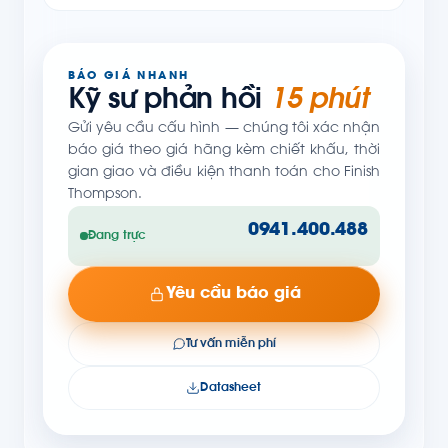
BÁO GIÁ NHANH
Kỹ sư phản hồi
15 phút
Gửi yêu cầu cấu hình — chúng tôi xác nhận
báo giá theo giá hãng kèm chiết khấu, thời
gian giao và điều kiện thanh toán cho Finish
Thompson.
0941.400.488
Đang trực
Yêu cầu báo giá
Tư vấn miễn phí
Datasheet