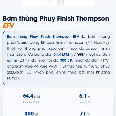
Bơm thùng Phuy Finish Thompson
EFV
Bơm thùng Phuy Finish Thompson EFV
là bơm thùng
phuy/barrel dòng EF của Finish Thompson (FTI, Hoa Kỳ),
thiết kế không phốt (sealless). Theo datasheet Finish
Thompson: lưu lượng đến
64.4 LPM
(17 GPM), cột áp đến
6.1 m
(20 ft), độ nhớt tối đa
300 cP
, nhiệt độ đến 71°C,
ống bơm Pure PP, Pure PVDF. Hút trực tiếp từ thùng phuy
200L/bồn IBC. Phân phối chính thức bởi Thái Khương
Pumps.
64.4
6.1
LPM
m
LƯU LƯỢNG
CỘT ÁP
300
71
cP
°C