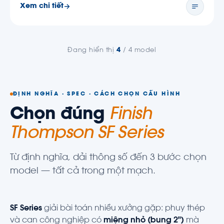
Xem chi tiết
Đang hiển thị
4
/ 4 model
ĐỊNH NGHĨA · SPEC · CÁCH CHỌN CẤU HÌNH
Chọn đúng
Finish
Thompson SF Series
Từ định nghĩa, dải thông số đến 3 bước chọn
model — tất cả trong một mạch.
SF Series
giải bài toán nhiều xưởng gặp: phuy thép
và can công nghiệp có
miệng nhỏ (bung 2")
mà