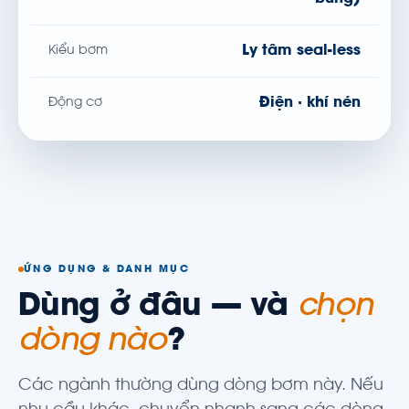
Ly tâm seal-less
Kiểu bơm
Điện · khí nén
Động cơ
ỨNG DỤNG & DANH MỤC
Dùng ở đâu — và
chọn
dòng nào
?
Các ngành thường dùng dòng bơm này. Nếu