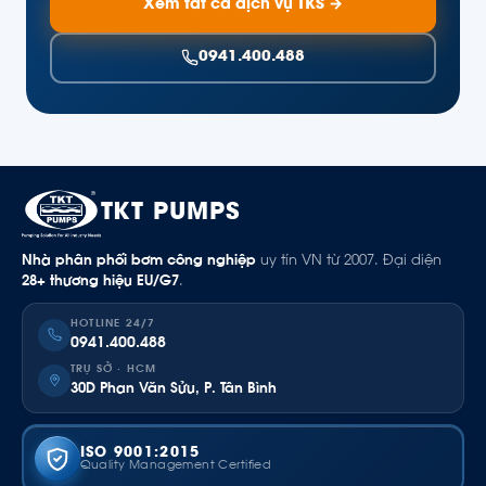
Xem tất cả dịch vụ TKS →
0941.400.488
TKT PUMPS
Nhà phân phối bơm công nghiệp
uy tín VN từ 2007. Đại diện
28+ thương hiệu EU/G7
.
HOTLINE 24/7
0941.400.488
TRỤ SỞ · HCM
30D Phan Văn Sửu, P. Tân Bình
ISO 9001:2015
Quality Management Certified