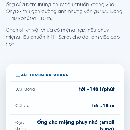
ống của
bơm thùng phuy
tiêu chuẩn không vừa.
Ống SF thu gọn đường kính nhưng vẫn giữ lưu lượng
~140 l/phút @ ~15 m.
Chọn SF khi vật chứa có miệng hẹp; nếu phuy
miệng tiêu chuẩn thì
PF Series
cho dải làm việc cao
hơn.
DẢI THÔNG SỐ CHUNG
tới ~140 l/phút
Lưu lượng
tới ~15 m
Cột áp
Ống cho miệng phuy nhỏ (small
Đặc
điểm
bung)