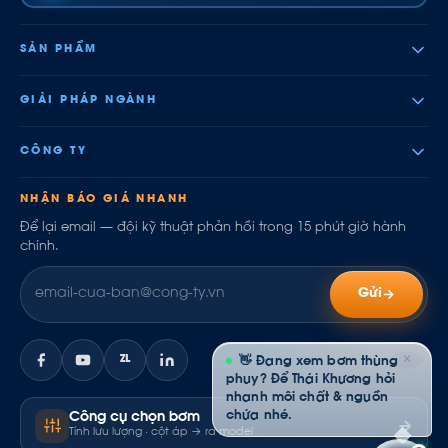
SẢN PHẨM
GIẢI PHÁP NGÀNH
CÔNG TY
NHẬN BÁO GIÁ NHANH
Để lại email — đội kỹ thuật phản hồi trong 15 phút giờ hành
chính.
Gửi
✕
ZL
👋 Đang xem bơm thùng
phuy? Để Thái Khương hỏi
nhanh môi chất & nguồn
chứa nhé.
Công cụ chọn bơm
Tính lưu lượng · cột áp → ra model