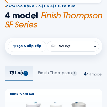
CATALOG ĐỘNG · CẬP NHẬT THEO KHO
4 model
Finish Thompson
SF Series
Lọc & sắp xếp
SẮP
Tất cả
Finish Thompson
4
4
4
/ 4 model
FINISH THOMPSON