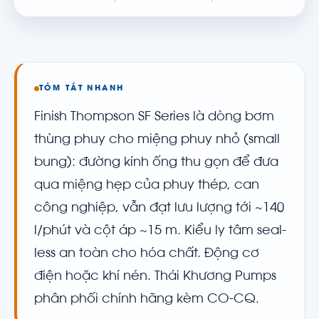
TÓM TẮT NHANH
Finish Thompson SF Series là dòng bơm
thùng phuy cho miệng phuy nhỏ (small
bung): đường kính ống thu gọn để đưa
qua miệng hẹp của phuy thép, can
công nghiệp, vẫn đạt lưu lượng tới ~140
l/phút và cột áp ~15 m. Kiểu ly tâm seal-
less an toàn cho hóa chất. Động cơ
điện hoặc khí nén. Thái Khương Pumps
phân phối chính hãng kèm CO-CQ.