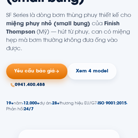
SF Series là dòng
bơm thùng phuy
thiết kế cho
miệng phuy nhỏ (small bung)
của
Finish
Thompson
(Mỹ) — hút từ phuy, can có miệng
hẹp mà bơm thường không đưa ống vào
được.
Yêu cầu báo giá
Xem 4 model
0941.400.488
19+
năm
12.000+
dự án
28+
thương hiệu EU/G7
ISO 9001:2015
Phản hồi
24/7