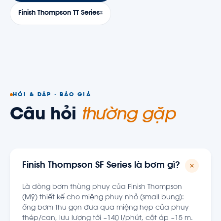
Finish Thompson TT Series
2
HỎI & ĐÁP · BÁO GIÁ
Câu hỏi
thường gặp
Finish Thompson SF Series là bơm gì?
Là dòng bơm thùng phuy của Finish Thompson
(Mỹ) thiết kế cho miệng phuy nhỏ (small bung):
ống bơm thu gọn đưa qua miệng hẹp của phuy
thép/can, lưu lượng tới ~140 l/phút, cột áp ~15 m.