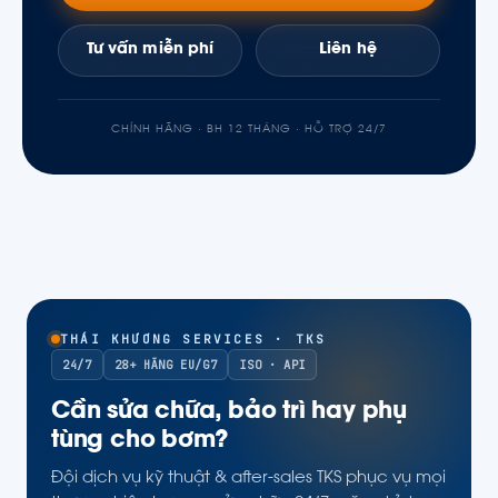
Tư vấn miễn phí
Liên hệ
CHÍNH HÃNG · BH 12 THÁNG · HỖ TRỢ 24/7
THÁI KHƯƠNG SERVICES · TKS
24/7
28+ HÃNG EU/G7
ISO · API
Cần sửa chữa, bảo trì hay phụ
tùng cho bơm?
Đội dịch vụ kỹ thuật & after-sales TKS phục vụ mọi