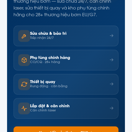
thương hiệu bơm — sửa chữa 24/7, căn chỉnh
laser, sửa thiết bị quay và kho phụ tùng chính
hãng cho 28+ thương hiệu bơm EU/G7.
Sửa chữa & bảo trì
→
Tiếp nhận 24/7
Phụ tùng chính hãng
→
CO/CQ · 28+ hãng
Thiết bị quay
→
Rung động · cân bằng
Lắp đặt & căn chỉnh
→
Căn chỉnh laser