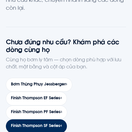
nhu cầu khác, chuyển nhanh sang các dòng
còn lại.
Chưa đúng nhu cầu? Khám phá các
dòng cùng họ
Cùng họ bơm ly tâm — chọn dòng phù hợp với lưu
chất, mặt bằng và cột áp của bạn.
Bơm Thùng Phuy Jessberger
8
Finish Thompson EF Series
4
Finish Thompson PF Series
3
Finish Thompson SF Series
4