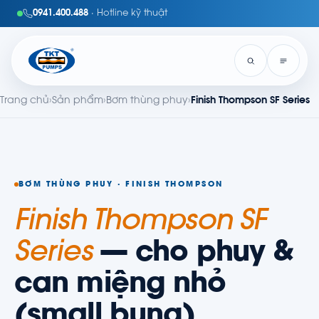
0941.400.488
· Hotline kỹ thuật
Trang chủ
›
Sản phẩm
›
Bơm thùng phuy
›
Finish Thompson SF Series
BƠM THÙNG PHUY · FINISH THOMPSON
Finish Thompson SF
Series
— cho phuy &
can miệng nhỏ
(small bung)