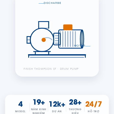
DISCHARGE
MOTOR
FINISH THOMPSON SF · DRUM PUMP
19+
28+
4
12k+
24/7
NĂM KINH
THƯƠNG
MODEL
DỰ ÁN
HỖ TRỢ
NGHIỆM
HIỆU