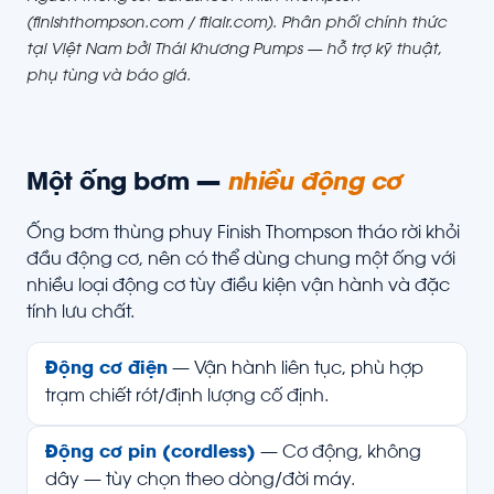
(finishthompson.com / ftiair.com). Phân phối chính thức
tại Việt Nam bởi Thái Khương Pumps — hỗ trợ kỹ thuật,
phụ tùng và báo giá.
Một ống bơm —
nhiều động cơ
Ống bơm thùng phuy Finish Thompson tháo rời khỏi
đầu động cơ, nên có thể dùng chung một ống với
nhiều loại động cơ tùy điều kiện vận hành và đặc
tính lưu chất.
Động cơ điện
— Vận hành liên tục, phù hợp
trạm chiết rót/định lượng cố định.
Động cơ pin (cordless)
— Cơ động, không
dây — tùy chọn theo dòng/đời máy.