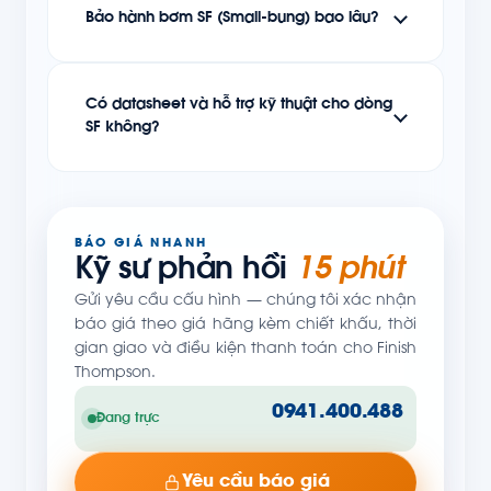
Bảo hành bơm SF (Small-bung) bao lâu?
Có datasheet và hỗ trợ kỹ thuật cho dòng
SF không?
BÁO GIÁ NHANH
Kỹ sư phản hồi
15 phút
Gửi yêu cầu cấu hình — chúng tôi xác nhận
báo giá theo giá hãng kèm chiết khấu, thời
gian giao và điều kiện thanh toán cho Finish
Thompson.
0941.400.488
Đang trực
Yêu cầu báo giá