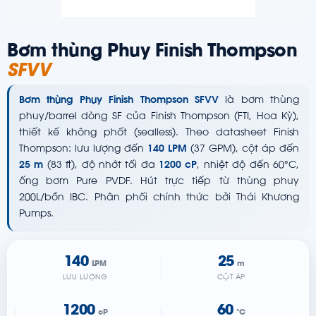
Bơm thùng Phuy Finish Thompson
SFVV
Bơm thùng Phuy Finish Thompson SFVV
là bơm thùng
phuy/barrel dòng SF của Finish Thompson (FTI, Hoa Kỳ),
thiết kế không phốt (sealless). Theo datasheet Finish
Thompson: lưu lượng đến
140 LPM
(37 GPM), cột áp đến
25 m
(83 ft), độ nhớt tối đa
1200 cP
, nhiệt độ đến 60°C,
ống bơm Pure PVDF. Hút trực tiếp từ thùng phuy
200L/bồn IBC. Phân phối chính thức bởi Thái Khương
Pumps.
140
25
LPM
m
LƯU LƯỢNG
CỘT ÁP
1200
60
cP
°C