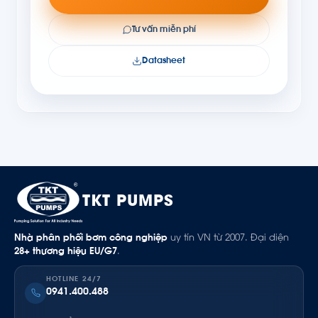
Tư vấn miễn phí
Datasheet
TKT PUMPS
Nhà phân phối bơm công nghiệp
uy tín VN từ 2007. Đại diện
28+ thương hiệu EU/G7
.
HOTLINE 24/7
0941.400.488