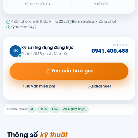
ĐỘ NHỚT TỐI ĐA
NHIỆT ĐỘ
Phân phối chính thức FTI từ 2022
Bơm sealless không phốt
Kỹ sư trực 24/7
HOTLINE
Kỹ sư ứng dụng đang trực
TK
0941.400.488
Phản hồi 15 phút · Mon–Sat
Yêu cầu báo giá
Tư vấn miễn phí
Datasheet
CE
UKCA
EAC
ATEX (tùy chọn)
CHỨNG NHẬN
Thông số
kỹ thuật