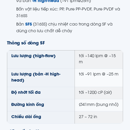
và bản
-H high-head
(~91 lpm@25m)
Bốn vật liệu tiếp xúc: PP, Pure PP-PVDF, Pure PVDF và
316SS
Bản
SFS
(316SS) chịu nhiệt cao trong dòng SF và
dùng cho lưu chất dễ cháy
Thông số dòng SF
Lưu lượng (high-flow)
tới ~140 lpm @ ~15
m
Lưu lượng (bản -H high-
tới ~91 lpm @ ~25 m
head)
Độ nhớt tối đa
tới ~1200 cP (air)
Đường kính ống
Ø41mm (bung nhỏ)
Chiều dài ống
27 – 72 in