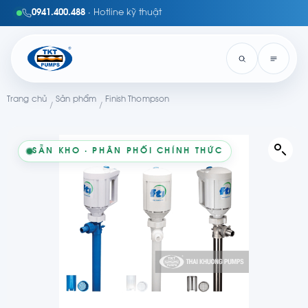
0941.400.488
· Hotline kỹ thuật
Trang chủ
Sản phẩm
Finish Thompson
/
/
SẴN KHO · PHÂN PHỐI CHÍNH THỨC