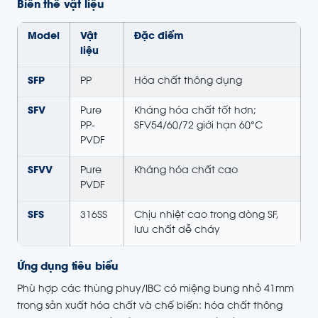
Biến thể vật liệu
Model
Vật
Đặc điểm
liệu
SFP
PP
Hóa chất thông dụng
SFV
Pure
Kháng hóa chất tốt hơn;
PP-
SFV54/60/72 giới hạn 60°C
PVDF
SFVV
Pure
Kháng hóa chất cao
PVDF
SFS
316SS
Chịu nhiệt cao trong dòng SF,
lưu chất dễ cháy
Ứng dụng tiêu biểu
Phù hợp các thùng phuy/IBC có miệng bung nhỏ 41mm
trong sản xuất hóa chất và chế biến: hóa chất thông