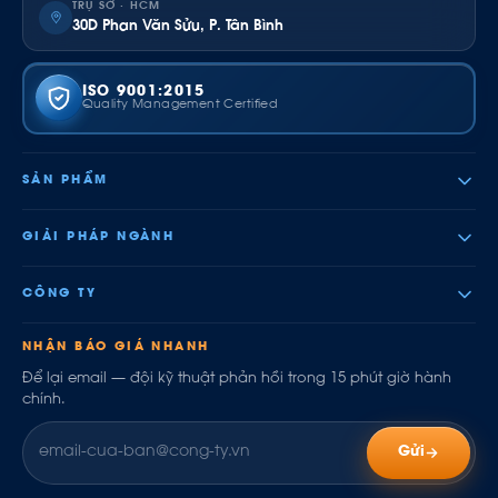
TRỤ SỞ · HCM
30D Phan Văn Sửu, P. Tân Bình
ISO 9001:2015
Quality Management Certified
SẢN PHẨM
GIẢI PHÁP NGÀNH
CÔNG TY
NHẬN BÁO GIÁ NHANH
Để lại email — đội kỹ thuật phản hồi trong 15 phút giờ hành
chính.
Gửi