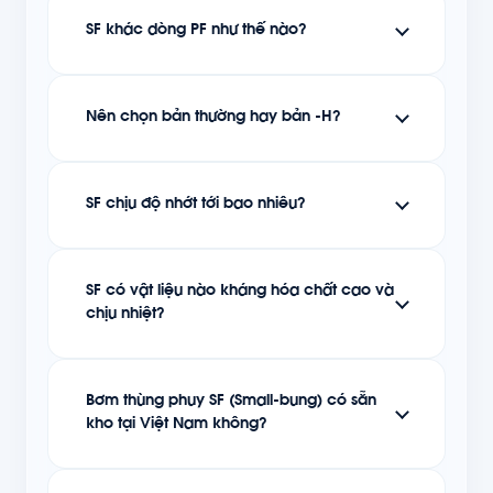
SF khác dòng PF như thế nào?
Nên chọn bản thường hay bản -H?
SF chịu độ nhớt tới bao nhiêu?
SF có vật liệu nào kháng hóa chất cao và
chịu nhiệt?
Bơm thùng phuy SF (Small-bung) có sẵn
kho tại Việt Nam không?