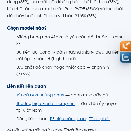
dụng (SFP), lưu chất cần kháng hóa chất tốt hơn (SFV),
lưu chất ăn mòn mạnh cần Pure PVDF (SFVV) và lưu chất
dễ cháy hoặc nhiệt cao với bản 316SS (SFS).
Chọn model nào?
Miệng bung nhỏ 41mm là yêu cầu bắt buộc → chọn
SF
Ưu tiên lưu lượng → bản thường (high-flow); ưu tiên
cột áp → bản -H (high-head)
Lưu chất dễ cháy hoặc nhiệt cao → chọn SFS
(316SS)
Liên kết liên quan
Tất cả bơm thùng phuy
— danh mục đầy đủ
Thương hiệu Finish Thompson
— đại diện ủy quyền
tại Việt Nam
Dòng liên quan:
PF hiệu năng cao
·
TT có phớt
Nguồn thông số: datasheet Finish Thompson