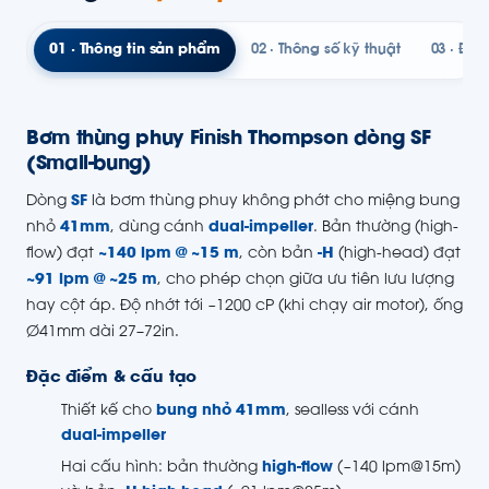
01 · Thông tin sản phẩm
02 · Thông số kỹ thuật
03 · Đườ
Bơm thùng phuy Finish Thompson dòng SF
(Small-bung)
Dòng
SF
là bơm thùng phuy không phớt cho miệng bung
nhỏ
41mm
, dùng cánh
dual-impeller
. Bản thường (high-
flow) đạt
~140 lpm @ ~15 m
, còn bản
-H
(high-head) đạt
~91 lpm @ ~25 m
, cho phép chọn giữa ưu tiên lưu lượng
hay cột áp. Độ nhớt tới ~1200 cP (khi chạy air motor), ống
Ø41mm dài 27–72in.
Đặc điểm & cấu tạo
Thiết kế cho
bung nhỏ 41mm
, sealless với cánh
dual-impeller
Hai cấu hình: bản thường
high-flow
(~140 lpm@15m)