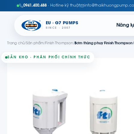
0941.400.488
· Hotline kỹ thuật
info@thaikhuongpump.c
EU · G7 PUMPS
Năng l
SINCE · 2007
Trang chủ
/
Sản phẩm
/
Finish Thompson
/
Bơm thùng phuy Finish Thompson 
SẴN KHO · PHÂN PHỐI CHÍNH THỨC