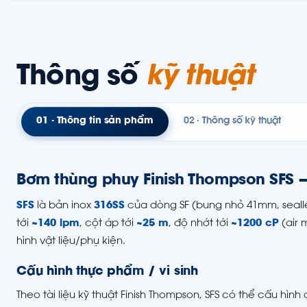
Thông số
kỹ thuật
01 · Thông tin sản phẩm
02 · Thông số kỹ thuật
Bơm thùng phuy Finish Thompson SFS 
SFS
là bản inox
316SS
của dòng SF (bung nhỏ 41mm, sealles
tới
~140 lpm
, cột áp tới
~25 m
, độ nhớt tới
~1200 cP
(air 
hình vật liệu/phụ kiện.
Cấu hình thực phẩm / vi sinh
Theo tài liệu kỹ thuật Finish Thompson, SFS có thể cấu hìn