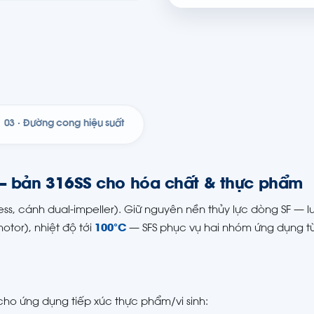
03 · Đường cong hiệu suất
— bản 316SS cho hóa chất & thực phẩm
s, cánh dual-impeller). Giữ nguyên nền thủy lực dòng SF — l
motor), nhiệt độ tới
100°C
— SFS phục vụ hai nhóm ứng dụng t
h cho ứng dụng tiếp xúc thực phẩm/vi sinh: