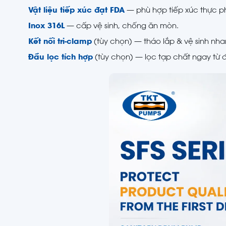
Vật liệu tiếp xúc đạt FDA
— phù hợp tiếp xúc thực 
Inox 316L
— cấp vệ sinh, chống ăn mòn.
Kết nối tri-clamp
(tùy chọn) — tháo lắp & vệ sinh nha
Đầu lọc tích hợp
(tùy chọn) — lọc tạp chất ngay từ