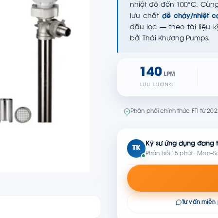
nhiệt độ đến 100°C. Cùng
lưu chất
dễ cháy/nhiệt c
đầu lọc — theo tài liệu 
bởi Thái Khương Pumps.
140
LPM
LƯU LƯỢNG
Phân phối chính thức FTI từ 20
Kỹ sư ứng dụng đang t
TK
Phản hồi 15 phút · Mon–S
Tư vấn miễn 