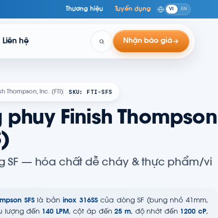
Thương hiệu
Tuyển dụng
VI
EN
Liên hệ
Nhận báo giá
SKU: FTI-SFS
ish Thompson, Inc. (FTI)
 phuy Finish Thompson
)
g SF — hóa chất dễ cháy & thực phẩm/vi
ompson SFS
là bản
inox 316SS
của dòng SF (bung nhỏ 41mm,
Lưu lượng đến
140 LPM
, cột áp đến
25 m
, độ nhớt đến
1200 cP
,