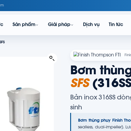
om
ực
Sản phẩm
Giải pháp
Dịch vụ
Tin tức
SFS
Fin
Bơm thùng
SFS
(316SS
Bản inox 316SS dòn
sinh
Bơm thùng phuy Finish Th
sealless, dual-impeller). 