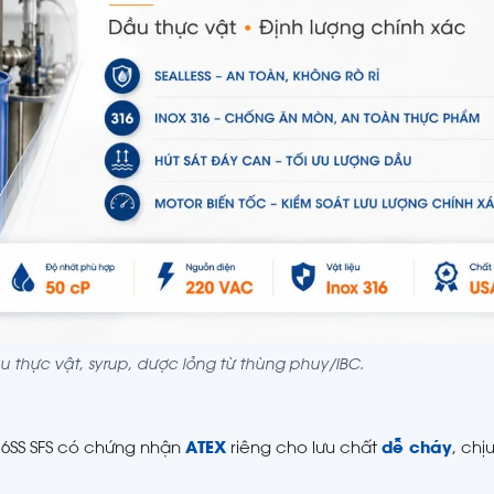
u thực vật, syrup, dược lỏng từ thùng phuy/IBC.
316SS SFS có chứng nhận
ATEX
riêng cho lưu chất
dễ cháy
, chịu