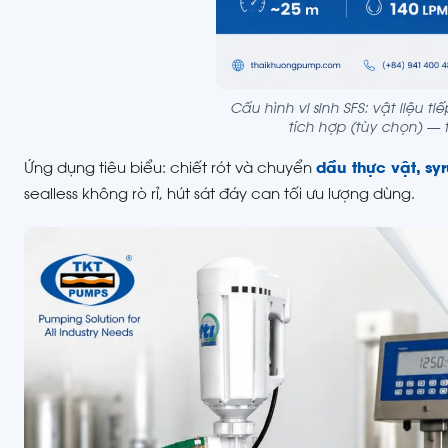
Cấu hình vi sinh SFS: vật liệu t
tích hợp (tùy chọn) — t
Ứng dụng tiêu biểu: chiết rót và chuyển
dầu thực vật, s
sealless không rò rỉ, hút sát đáy can tối ưu lượng dùng.