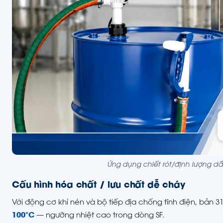
Ứng dụng chiết rót/định lượng dầ
Cấu hình hóa chất / lưu chất dễ cháy
Với động cơ khí nén và bộ tiếp địa chống tĩnh điện, bản 
100°C
— ngưỡng nhiệt cao trong dòng SF.