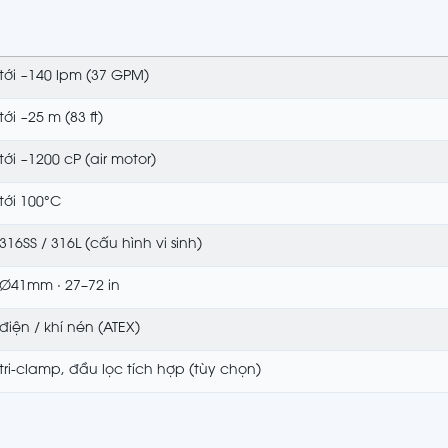
tới ~140 lpm (37 GPM)
tới ~25 m (83 ft)
tới ~1200 cP (air motor)
tới 100°C
316SS / 316L (cấu hình vi sinh)
Ø41mm · 27–72 in
điện / khí nén (ATEX)
tri-clamp, đầu lọc tích hợp (tùy chọn)