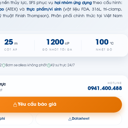
 nền thủy lực, SFS phục vụ
hai nhóm ứng dụng
theo cấu hình:
ao
(ATEX) và
thực phẩm/vi sinh
(vật liệu FDA, 316L, tri-clamp,
kỹ thuật Finish Thompson). Phân phối chính thức tại Việt Nam
25
1200
100
m
cP
°C
CỘT ÁP
ĐỘ NHỚT TỐI ĐA
NHIỆT ĐỘ
22
Bơm sealless không phốt
Kỹ sư trực 24/7
HOTLINE
rực
0941.400.488
at
Yêu cầu báo giá
phí
Datasheet