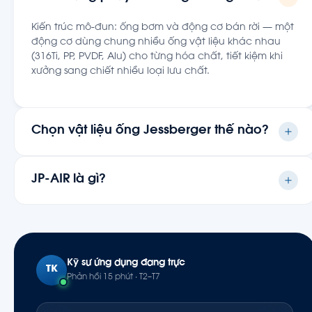
Kiến trúc mô-đun: ống bơm và động cơ bán rời — một
động cơ dùng chung nhiều ống vật liệu khác nhau
(316Ti, PP, PVDF, Alu) cho từng hóa chất, tiết kiệm khi
xưởng sang chiết nhiều loại lưu chất.
Chọn vật liệu ống Jessberger thế nào?
PP cho axit/kiềm thông dụng; PVDF cho hóa chất ăn
mòn mạnh; inox 316Ti cho dung môi và ứng dụng thực
JP-AIR là gì?
phẩm; nhôm Alu cho dầu khoáng, dầu nhờn. Nêu tên
hóa chất và nồng độ khi đặt hàng để chọn đúng.
Là các bộ bơm thùng phuy Jessberger chạy khí nén —
phù hợp môi trường dễ cháy nổ (dung môi, sơn) vì
chống tia lửa và tự dừng khi kẹt; bản động cơ chống
cháy nổ có sẵn trong danh mục.
Kỹ sư ứng dụng đang trực
TK
Phản hồi 15 phút · T2–T7