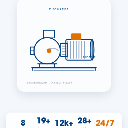
DISCHARGE
MOTOR
JESSBERGER · DRUM PUMP
19+
28+
8
12k+
24/7