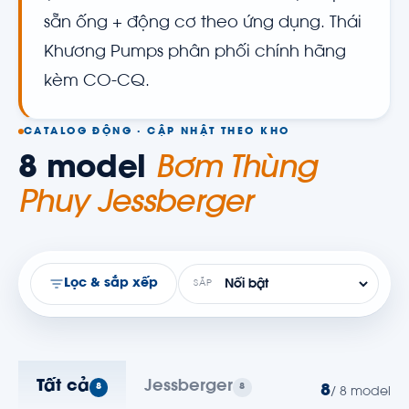
sẵn ống + động cơ theo ứng dụng. Thái
Khương Pumps phân phối chính hãng
kèm CO-CQ.
CATALOG ĐỘNG · CẬP NHẬT THEO KHO
8 model
Bơm Thùng
Phuy Jessberger
Lọc & sắp xếp
SẮP
Tất cả
Jessberger
8
8
8
/ 8 model