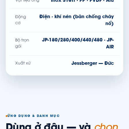
Inox 316Ti · PP · PVDF · Alu
Vật liệu ống
Điện · khí nén (bản chống cháy
Động
cơ
nổ)
JP-180/280/400/440/480 · JP-
Bộ trọn
gói
AIR
Jessberger — Đức
Xuất xứ
ỨNG DỤNG & DANH MỤC
Dùng ở đâu — và
chọn