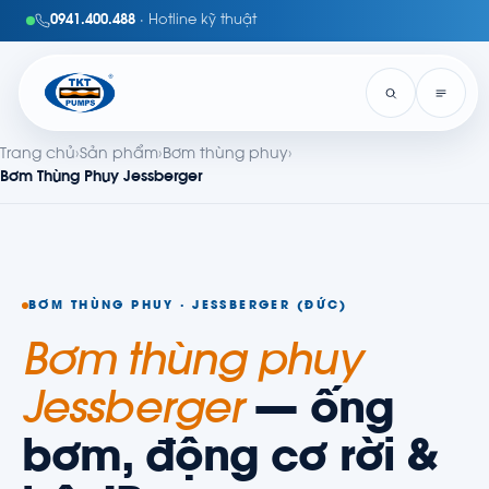
0941.400.488
· Hotline kỹ thuật
Trang chủ
›
Sản phẩm
›
Bơm thùng phuy
›
Bơm Thùng Phuy Jessberger
BƠM THÙNG PHUY · JESSBERGER (ĐỨC)
Bơm thùng phuy
Jessberger
— ống
bơm, động cơ rời &