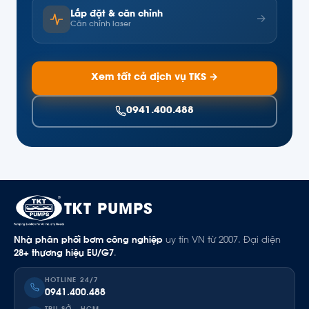
Lắp đặt & căn chỉnh
→
Căn chỉnh laser
Xem tất cả dịch vụ TKS →
0941.400.488
TKT PUMPS
Nhà phân phối bơm công nghiệp
uy tín VN từ 2007. Đại diện
28+ thương hiệu EU/G7
.
HOTLINE 24/7
0941.400.488