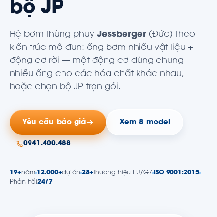
bộ JP
Hệ
bơm thùng phuy
Jessberger
(Đức) theo
kiến trúc mô-đun: ống bơm nhiều vật liệu +
động cơ rời — một động cơ dùng chung
nhiều ống cho các hóa chất khác nhau,
hoặc chọn bộ JP trọn gói.
Yêu cầu báo giá
Xem 8 model
0941.400.488
19+
năm
12.000+
dự án
28+
thương hiệu EU/G7
ISO 9001:2015
Phản hồi
24/7