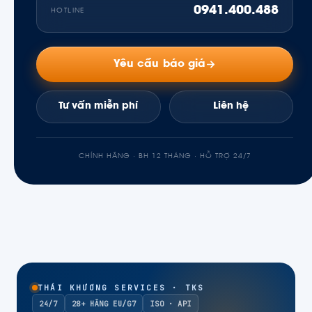
0941.400.488
HOTLINE
Yêu cầu báo giá
Tư vấn miễn phí
Liên hệ
CHÍNH HÃNG · BH 12 THÁNG · HỖ TRỢ 24/7
THÁI KHƯƠNG SERVICES · TKS
24/7
28+ HÃNG EU/G7
ISO · API