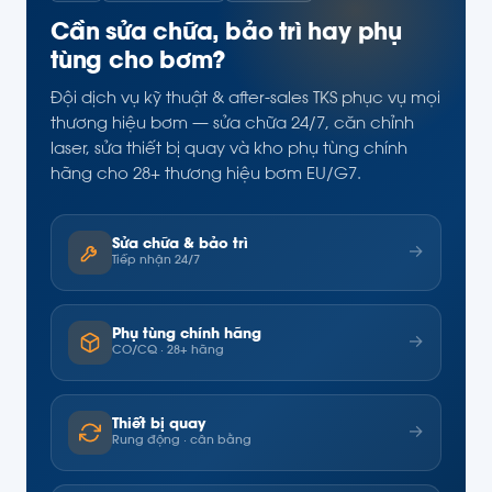
Cần sửa chữa, bảo trì hay phụ
tùng cho bơm?
Đội dịch vụ kỹ thuật & after-sales TKS phục vụ mọi
thương hiệu bơm — sửa chữa 24/7, căn chỉnh
laser, sửa thiết bị quay và kho phụ tùng chính
hãng cho 28+ thương hiệu bơm EU/G7.
Sửa chữa & bảo trì
→
Tiếp nhận 24/7
Phụ tùng chính hãng
→
CO/CQ · 28+ hãng
Thiết bị quay
→
Rung động · cân bằng