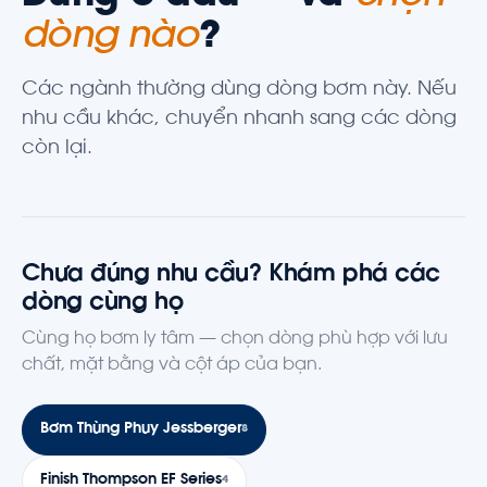
dòng nào
?
Các ngành thường dùng dòng bơm này. Nếu
nhu cầu khác, chuyển nhanh sang các dòng
còn lại.
Chưa đúng nhu cầu? Khám phá các
dòng cùng họ
Cùng họ bơm ly tâm — chọn dòng phù hợp với lưu
chất, mặt bằng và cột áp của bạn.
Bơm Thùng Phuy Jessberger
8
Finish Thompson EF Series
4