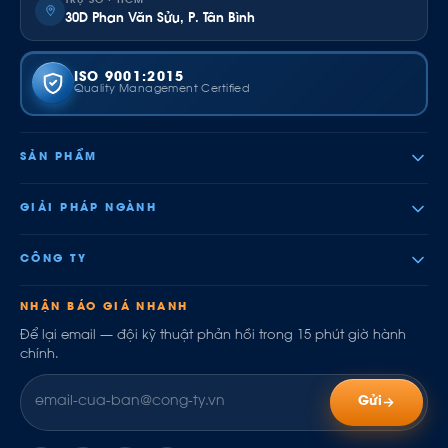
TRỤ SỞ · HCM
30D Phan Văn Sửu, P. Tân Bình
ISO 9001:2015
Quality Management Certified
SẢN PHẨM
GIẢI PHÁP NGÀNH
CÔNG TY
NHẬN BÁO GIÁ NHANH
Để lại email — đội kỹ thuật phản hồi trong 15 phút giờ hành
chính.
Gửi