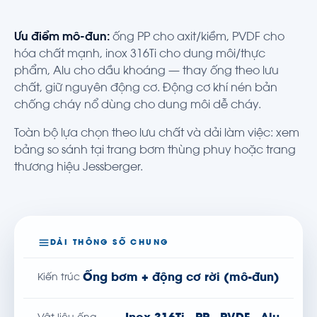
Ưu điểm mô-đun:
ống PP cho axit/kiềm, PVDF cho
hóa chất mạnh, inox 316Ti cho dung môi/thực
phẩm, Alu cho dầu khoáng — thay ống theo lưu
chất, giữ nguyên động cơ. Động cơ khí nén bản
chống cháy nổ dùng cho dung môi dễ cháy.
Toàn bộ lựa chọn theo lưu chất và dải làm việc: xem
bảng so sánh tại trang
bơm thùng phuy
hoặc
trang
thương hiệu Jessberger
.
DẢI THÔNG SỐ CHUNG
Ống bơm + động cơ rời (mô-đun)
Kiến trúc