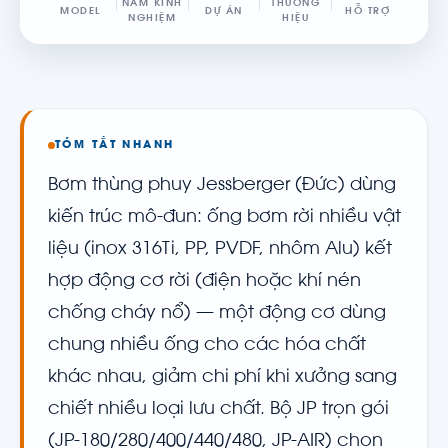
NĂM KINH
THƯƠNG
MODEL
DỰ ÁN
HỖ TRỢ
NGHIỆM
HIỆU
TÓM TẮT NHANH
Bơm thùng phuy Jessberger (Đức) dùng
kiến trúc mô-đun: ống bơm rời nhiều vật
liệu (inox 316Ti, PP, PVDF, nhôm Alu) kết
hợp động cơ rời (điện hoặc khí nén
chống cháy nổ) — một động cơ dùng
chung nhiều ống cho các hóa chất
khác nhau, giảm chi phí khi xưởng sang
chiết nhiều loại lưu chất. Bộ JP trọn gói
(JP-180/280/400/440/480, JP-AIR) chọn