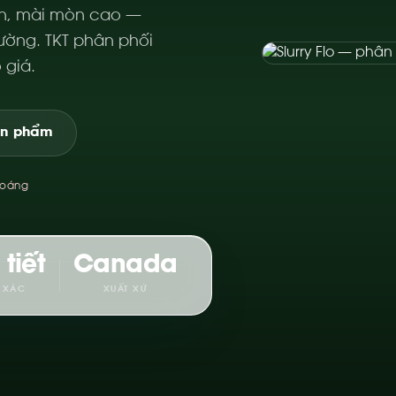
ắn, mài mòn cao —
hường. TKT phân phối
 giá.
ản phẩm
hoáng
 tiết
Canada
 XÁC
XUẤT XỨ