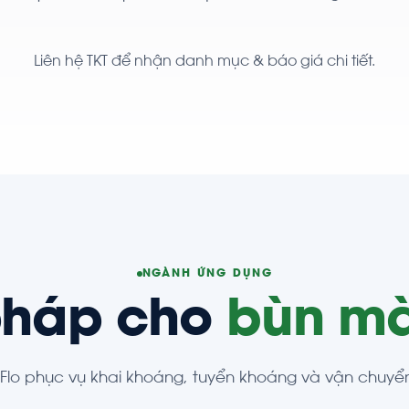
Liên hệ TKT để nhận danh mục & báo giá chi tiết.
NGÀNH ỨNG DỤNG
pháp cho
bùn mà
y-Flo phục vụ khai khoáng, tuyển khoáng và vận chuyể