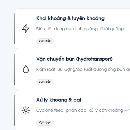
Khai khoáng & tuyển khoáng
Điều tiết dòng bùn tinh quặng, đuôi quặng —
Van bùn
Vận chuyển bùn (hydrotransport)
Kiểm soát lưu lượng/áp suất đường ống bùn d
Van bùn
Xử lý khoáng & cát
Cyclone feed, phân cấp, xử lý cát/khoáng — va
Van bùn