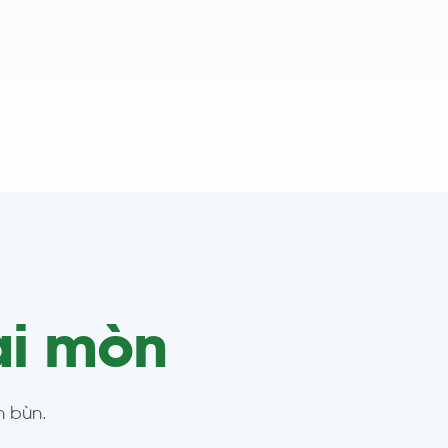
i mòn
n bùn.