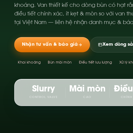
khoáng. Van thiết kế cho dòng bùn có hạt r
điều tiết chính xác, ít kẹt & mòn so với van t
tại Việt Nam — liên hệ nhận danh mục & báo
Nhận tư vấn & báo giá
Xem dòng s
Khai khoáng
Bùn mài mòn
Điều tiết lưu lượng
Xử lý k
Slurry
Mài mòn
Điều
CONTROL VALVE
CAO
CHÍNH