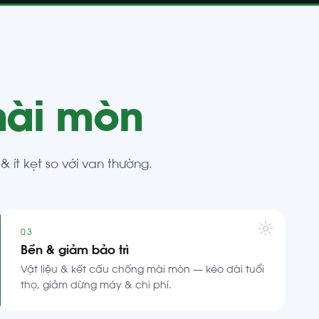
mài mòn
 ít kẹt so với van thường.
03
Bền & giảm bảo trì
Vật liệu & kết cấu chống mài mòn — kéo dài tuổi
thọ, giảm dừng máy & chi phí.