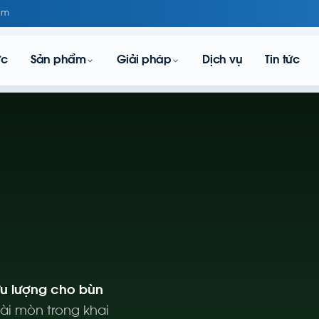
om
ực
Sản phẩm
Giải pháp
Dịch vụ
Tin tức
lưu lượng cho bùn
ài mòn trong khai