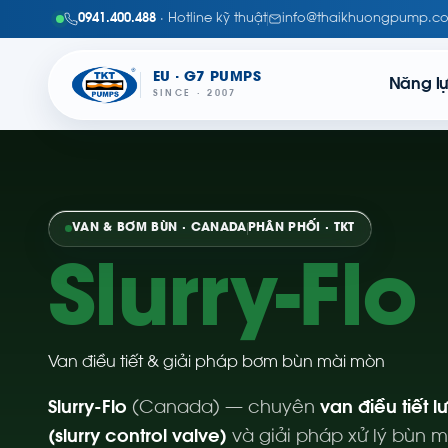
0941.400.488
· Hotline kỹ thuật
info@thaikhuongpump.c
EU · G7 PUMPS
Năng l
SINCE · 2007
VAN & BƠM BÙN · CANADA
PHÂN PHỐI · TKT
Slurry-Flo
Van điều tiết & giải pháp bơm bùn mài mòn
Slurry-Flo
(Canada) — chuyên
van điều tiết 
(slurry control valve)
và giải pháp xử lý bùn m