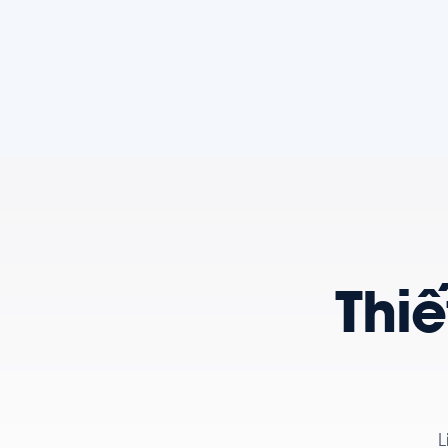
Thiế
L