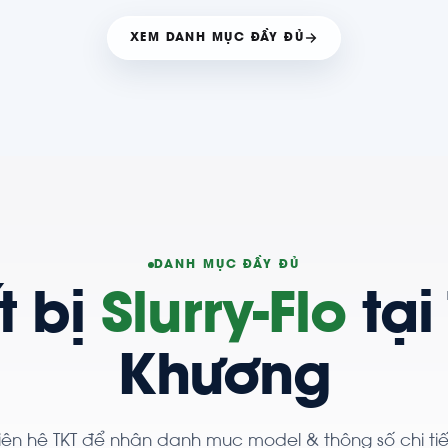
XEM DANH MỤC ĐẦY ĐỦ
DANH MỤC ĐẦY ĐỦ
t bị
Slurry-Flo
tại
Khương
iên hệ TKT để nhận danh mục model & thông số chi tiế