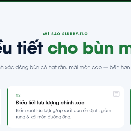
VÌ SAO SLURRY-FLO
u tiết
cho bùn 
chính xác dòng bùn có hạt rắn, mài mòn cao — bền hơn &
02
Điều tiết lưu lượng chính xác
Kiểm soát lưu lượng/áp suất bùn ổn định, giảm
rung & xói mòn đường ống.