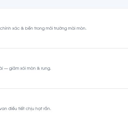
 chính xác & bền trong môi trường mài mòn.
ài — giảm xói mòn & rung.
n điều tiết chịu hạt rắn.