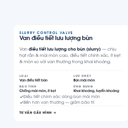
SLURRY CONTROL VALVE
Van điều tiết lưu lượng bùn
Van
điều tiết lưu lượng cho bùn (slurry)
— chịu
hạt rắn & mài mòn cao, điều tiết chính xác, ít kẹt
& mòn so với van thường trong khai khoáng.
LOẠI
LƯU CHẤT
Van điều tiết bùn
Bùn mài mòn
ĐẶC TÍNH
ỨNG DỤNG
Chống mài mòn, ít kẹt
Khai khoáng, tuyển khoáng
Điều tiết chính xác dòng bùn mài mòn
Bền hơn van thường — giảm bảo trì
TƯ VẤN CẤU HÌNH →