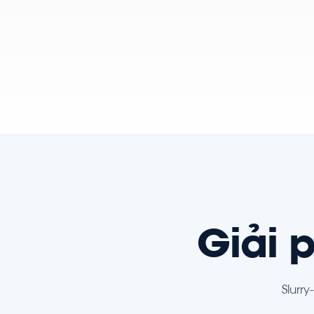
Giải 
Slurr