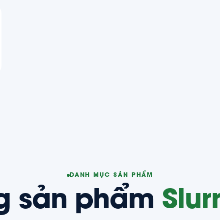
DANH MỤC SẢN PHẨM
g sản phẩm
Slur