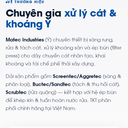
VỀ THƯƠNG HIỆU
Chuyên gia
xử lý cát &
khoáng Ý
Matec Industries
(Ý) chuyên thiết bị sàng rung,
rửa & tách cát, xử lý khoáng sản và ép bùn (filter
press) cho dây chuyền cát nhân tạo, khai
khoáng và tái chế phế thải xây dựng.
Dải sản phẩm gồm
Screentec/Aggretec
(sàng &
phân loại),
Buctec/Sandtec
(tách & thu hồi cát),
Scrubtec
(rửa quặng) — kết hợp với hệ ép bùn
để khép kín & tuần hoàn nước rửa. TKT phân
phối chính hãng tại Việt Nam.