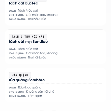
tách cát Buctec
chi
tiết
Tách / rửa cát
LOẠI:
Cát nhân tạo, khoáng
ỨNG DỤNG:
Thu hồi & rửa
CHỨC NĂNG:
Xem
TÁCH & THU HỒI CÁT
tách cát mịn Sandtec
chi
tiết
Tách / rửa cát
LOẠI:
Cát nhân tạo, khoáng
ỨNG DỤNG:
Thu hồi & rửa
CHỨC NĂNG:
Xem
RỬA QUẶNG
rửa quặng Scrubtec
chi
tiết
Rửa & cọ quặng
LOẠI:
Khoáng sản, tái chế
ỨNG DỤNG:
Làm sạch
CHỨC NĂNG: