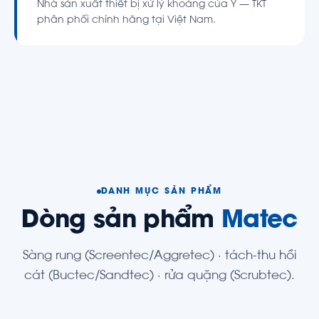
Nhà sản xuất thiết bị xử lý khoáng của Ý — TKT
phân phối chính hãng tại Việt Nam.
DANH MỤC SẢN PHẨM
Dòng sản phẩm
Matec
Sàng rung (Screentec/Aggretec) · tách-thu hồi
cát (Buctec/Sandtec) · rửa quặng (Scrubtec).