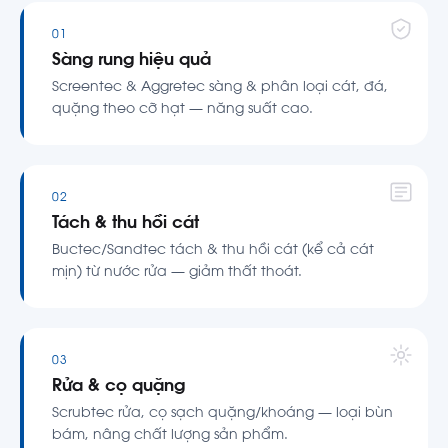
01
Sàng rung hiệu quả
Screentec & Aggretec sàng & phân loại cát, đá,
quặng theo cỡ hạt — năng suất cao.
02
Tách & thu hồi cát
Buctec/Sandtec tách & thu hồi cát (kể cả cát
mịn) từ nước rửa — giảm thất thoát.
03
Rửa & cọ quặng
Scrubtec rửa, cọ sạch quặng/khoáng — loại bùn
bám, nâng chất lượng sản phẩm.