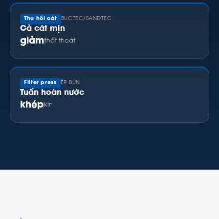
Thu hồi cát
BUCTEC/SANDTEC
Cả cát mịn
giảm
thất thoát
Filter press
ÉP BÙN
Tuần hoàn nước
khép
kín