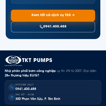
Xem tất cả dịch vụ TKS →
0941.400.488
TKT PUMPS
Nhà phân phối bơm công nghiệp
uy tín VN từ 2007. Đại diện
28+ thương hiệu EU/G7
.
HOTLINE 24/7
0941.400.488
TRỤ SỞ · HCM
30D Phan Văn Sửu, P. Tân Bình