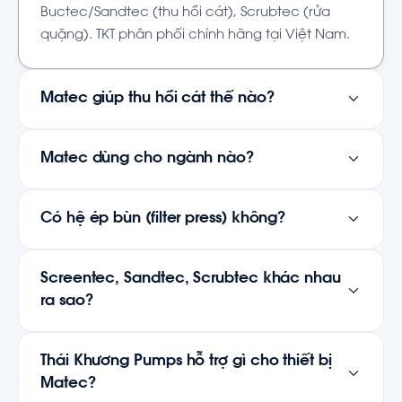
Buctec/Sandtec (thu hồi cát), Scrubtec (rửa
quặng). TKT phân phối chính hãng tại Việt Nam.
Matec giúp thu hồi cát thế nào?
Matec dùng cho ngành nào?
Có hệ ép bùn (filter press) không?
Screentec, Sandtec, Scrubtec khác nhau
ra sao?
Thái Khương Pumps hỗ trợ gì cho thiết bị
Matec?