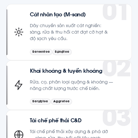
Cát nhân tạo (M-sand)
Dây chuyền sản xuất cát nghiền:
sàng, rửa & thu hồi cát đạt cỡ hạt &
độ sạch yêu cầu.
Screentec
Sandtec
Khai khoáng & tuyển khoáng
Rửa, cọ, phân loại quặng & khoáng —
nâng chất lượng trước chế biến.
Scrubtec
Aggretec
Tái chế phế thải C&D
Tái chế phế thải xây dựng & phá dỡ