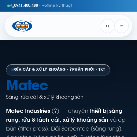
0941.400.488
· Hotline kỹ thuật
RỬA CÁT & XỬ LÝ KHOÁNG · Ý
PHÂN PHỐI · TKT
Matec
Sàng, rửa cát & xử lý khoáng sản
Matec Industries
(Ý) — chuyên
thiết bị sàng
rung, rửa & tách cát, xử lý khoáng sản
và ép
bùn (filter press). Dải Screentec (sàng rung),