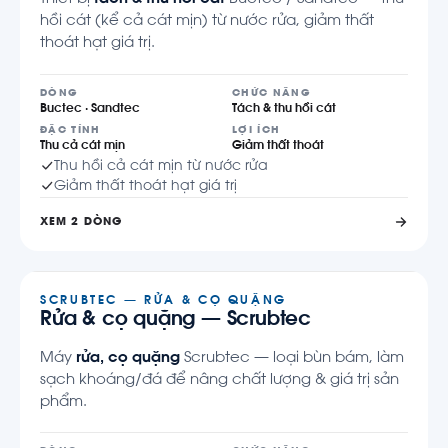
hồi cát (kể cả cát mịn) từ nước rửa, giảm thất
thoát hạt giá trị.
DÒNG
CHỨC NĂNG
Buctec · Sandtec
Tách & thu hồi cát
ĐẶC TÍNH
LỢI ÍCH
Thu cả cát mịn
Giảm thất thoát
Thu hồi cả cát mịn từ nước rửa
Giảm thất thoát hạt giá trị
XEM 2 DÒNG
SCRUBTEC — RỬA & CỌ QUẶNG
Rửa & cọ quặng — Scrubtec
Máy
rửa, cọ quặng
Scrubtec — loại bùn bám, làm
sạch khoáng/đá để nâng chất lượng & giá trị sản
phẩm.