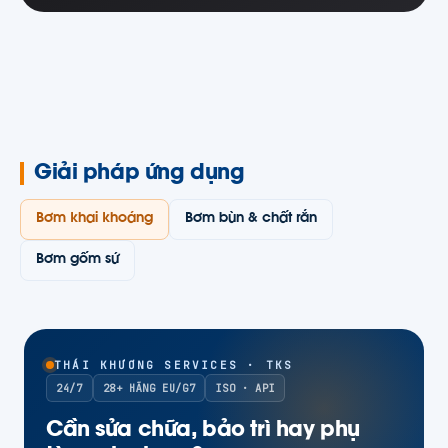
Giải pháp ứng dụng
Bơm khai khoáng
Bơm bùn & chất rắn
Bơm gốm sứ
THÁI KHƯƠNG SERVICES · TKS
24/7
28+ HÃNG EU/G7
ISO · API
Cần sửa chữa, bảo trì hay phụ