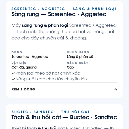
SCREENTEC · AGGRETEC — SÀNG & PHÂN LOẠI
Sàng rung — Screentec · Aggretec
Máy
sàng rung & phân loại
Screentec / Aggretec
— tách cát, đá, quặng theo cỡ hạt với năng suất
cao cho dây chuyền cát & khoáng.
DÒNG
CHỨC NĂNG
Screentec · Aggretec
Sàng & phân cỡ
VẬT LIỆU
NĂNG SUẤT
Cát, đá, quặng
Cao
Phân loại theo cỡ hạt chính xác
Năng suất cao cho dây chuyền lớn
XEM 2 DÒNG
BUCTEC · SANDTEC — THU HỒI CÁT
Tách & thu hồi cát — Buctec · Sandtec
Thiết bị
tách & thu hồi cát
Buctec / Sandtec — thu