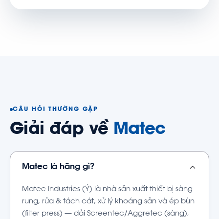
CÂU HỎI THƯỜNG GẶP
Giải đáp về
Matec
Matec là hãng gì?
Matec Industries (Ý) là nhà sản xuất thiết bị sàng
rung, rửa & tách cát, xử lý khoáng sản và ép bùn
(filter press) — dải Screentec/Aggretec (sàng),