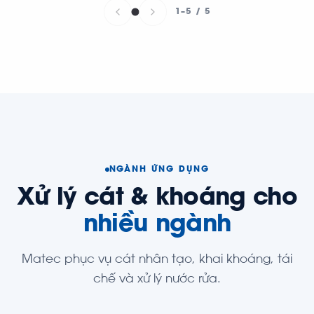
1–5 / 5
NGÀNH ỨNG DỤNG
Xử lý cát & khoáng cho
nhiều ngành
Matec phục vụ cát nhân tạo, khai khoáng, tái
chế và xử lý nước rửa.