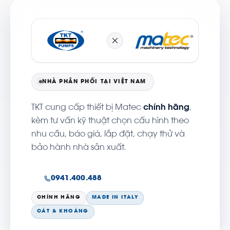
NHÀ PHÂN PHỐI TẠI VIỆT NAM
TKT cung cấp thiết bị Matec
chính hãng
,
kèm tư vấn kỹ thuật chọn cấu hình theo
nhu cầu, báo giá, lắp đặt, chạy thử và
bảo hành nhà sản xuất.
0941.400.488
CHÍNH HÃNG
MADE IN ITALY
CÁT & KHOÁNG