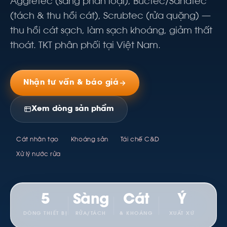
Aggretec (sàng phân loại), Buctec/Sandtec
(tách & thu hồi cát), Scrubtec (rửa quặng) —
thu hồi cát sạch, làm sạch khoáng, giảm thất
thoát. TKT phân phối tại Việt Nam.
Nhận tư vấn & báo giá
Xem dòng sản phẩm
Cát nhân tạo
Khoáng sản
Tái chế C&D
Xử lý nước rửa
5
Sàng
Cát
Ý
DÒNG THIẾT BỊ
RỬA/TÁCH
& KHOÁNG
XUẤT XỨ