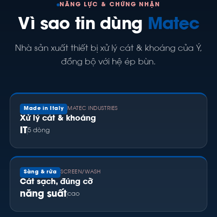
NĂNG LỰC & CHỨNG NHẬN
Vì sao tin dùng
Matec
Nhà sản xuất thiết bị xử lý cát & khoáng của Ý,
đồng bộ với hệ ép bùn.
Made in Italy
MATEC INDUSTRIES
Xử lý cát & khoáng
IT
5 dòng
Sàng & rửa
SCREEN/WASH
Cát sạch, đúng cỡ
năng suất
cao