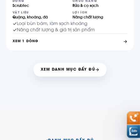
DÒNG
CHỨC NĂNG
Scrubtec
Rửa & cọ sạch
VẬT LIỆU
LỢI ÍCH
Quặng, khoáng, đá
Nâng chất lượng
Loại bùn bám, làm sạch khoáng
Nâng chất lượng & giá trị sản phẩm
XEM 1 DÒNG
XEM DANH MỤC ĐẦY ĐỦ