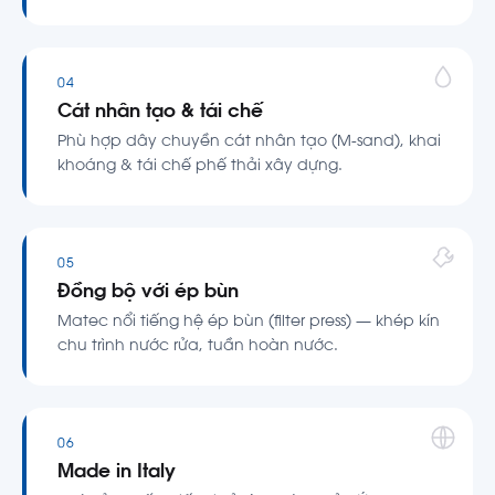
04
Cát nhân tạo & tái chế
Phù hợp dây chuyền cát nhân tạo (M-sand), khai
khoáng & tái chế phế thải xây dựng.
05
Đồng bộ với ép bùn
Matec nổi tiếng hệ ép bùn (filter press) — khép kín
chu trình nước rửa, tuần hoàn nước.
06
Made in Italy