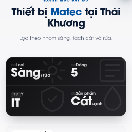
DANH MỤC ĐẦY ĐỦ
Thiết bị
Matec
tại Thái
Khương
Lọc theo nhóm sàng, tách cát và rửa.
Loại
Dòng
Sàng
5
/rửa
Sản phẩm
Ý
TỪ
Cát
IT
sạch