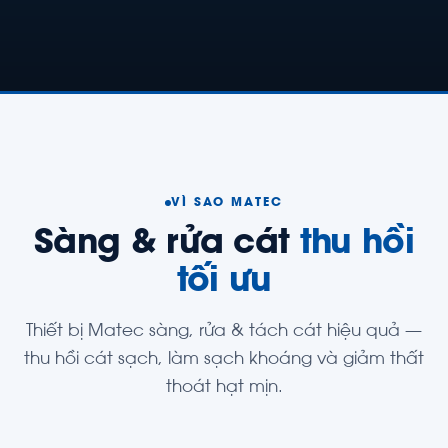
VÌ SAO MATEC
Sàng & rửa cát
thu hồi
tối ưu
Thiết bị Matec sàng, rửa & tách cát hiệu quả —
thu hồi cát sạch, làm sạch khoáng và giảm thất
thoát hạt mịn.