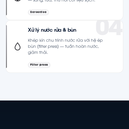
— sàng, rửa, thu hồi cốt liệu sạch.
Screentec
Xử lý nước rửa & bùn
Khép kín chu trình nước rửa với hệ ép
bùn (filter press) — tuần hoàn nước,
giảm thải.
Filter press