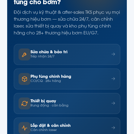
tùng cho bơm?
Đội dịch vụ kỹ thuật & after-sales TKS phục vụ mọi
thương hiệu bơm — sửa chữa 24/7, căn chỉnh
laser, sửa thiết bị quay và kho phụ tùng chính
hãng cho 28+ thương hiệu bơm EU/G7.
Sửa chữa & bảo trì
→
Tiếp nhận 24/7
Phụ tùng chính hãng
→
CO/CQ · 28+ hãng
Thiết bị quay
→
Rung động · cân bằng
Lắp đặt & căn chỉnh
→
Căn chỉnh laser