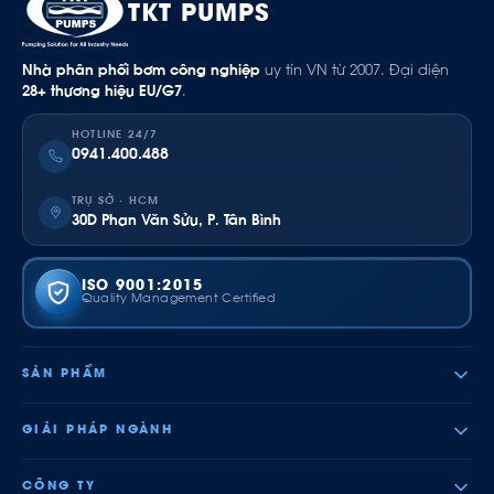
TKT PUMPS
Nhà phân phối bơm công nghiệp
uy tín VN từ 2007. Đại diện
28+ thương hiệu EU/G7
.
HOTLINE 24/7
0941.400.488
TRỤ SỞ · HCM
30D Phan Văn Sửu, P. Tân Bình
ISO 9001:2015
Quality Management Certified
SẢN PHẨM
GIẢI PHÁP NGÀNH
CÔNG TY