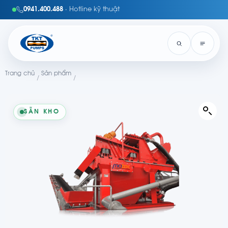
0941.400.488
· Hotline kỹ thuật
Trang chủ
Sản phẩm
/
/
SẴN KHO