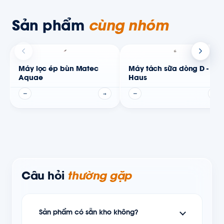
Sản phẩm
cùng nhóm
Máy lọc ép bùn Matec
Máy tách sữa dòng D -
Aquae
Haus
—
→
—
→
Câu hỏi
thường gặp
Sản phẩm có sẵn kho không?