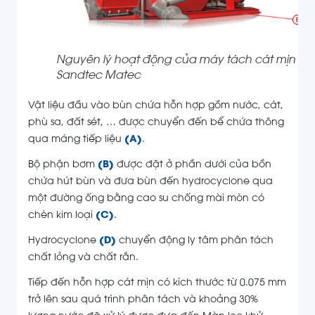
Nguyên lý hoạt động của máy tách cát mịn
Sandtec Matec
Vật liệu đầu vào bùn chứa hỗn hợp gồm nước, cát,
phù sa, đất sét, … được chuyển đến bể chứa thông
qua máng tiếp liệu
(A)
.
Bộ phận bơm
(B)
được đặt ở phần dưới của bồn
chứa hút bùn và đưa bùn đến hydrocyclone qua
một đường ống bằng cao su chống mài mòn có
chèn kim loại
(C)
.
Hydrocyclone
(D)
chuyển động ly tâm phân tách
chất lỏng và chất rắn.
Tiếp đến hỗn hợp cát mịn
có kích thước từ 0.075 mm
trở lên sau quá trình phân tách và
khoảng 30%