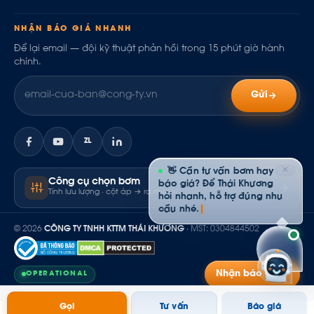
NHẬN BÁO GIÁ NHANH
Để lại email — đội kỹ thuật phản hồi trong 15 phút giờ hành
chính.
Gửi
ZL
✕
👋 Cần tư vấn bơm hay
Công cụ chọn bơm
báo giá? Để Thái Khương
Tính lưu lượng · cột áp → ra model
hỏi nhanh, hỗ trợ đúng nhu
cầu nhé.
© 2026
CÔNG TY TNHH KTTM THÁI KHƯƠNG
· MST: 0304844502
Nhận báo giá
OPERATIONAL
Gọi
Tư vấn
Báo giá