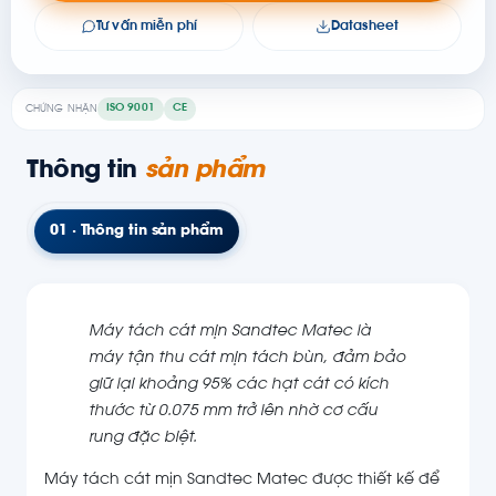
Tư vấn miễn phí
Datasheet
ISO 9001
CE
CHỨNG NHẬN
Thông tin
sản phẩm
01 · Thông tin sản phẩm
Máy tách cát mịn Sandtec Matec là
máy tận thu cát mịn tách bùn, đảm bảo
giữ lại khoảng 95% các hạt cát có kích
thước từ 0.075 mm trở lên nhờ cơ cấu
rung đặc biệt.
Máy tách cát mịn Sandtec Matec được thiết kế để