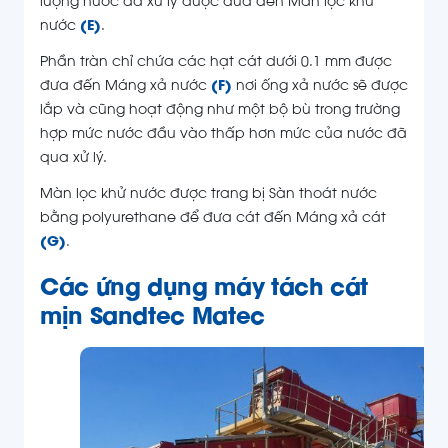
lượng nước đã xử lý được đưa đến Màn lọc khử
nước
(E)
.
Phần tràn chỉ chứa các hạt cát dưới 0.1 mm được
đưa đến Máng xả nước
(F)
nơi ống xả nước sẽ được
lắp và cũng hoạt động như một bộ bù trong trường
hợp mức nước đầu vào thấp hơn mức của nước đã
qua xử lý.
Màn lọc khử nước được trang bị Sàn thoát nước
bằng polyurethane để đưa cát đến Máng xả cát
(G)
.
Các ứng dụng máy tách cát
mịn Sandtec Matec