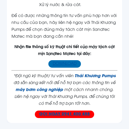
Xử lý nước & rửa cát.
Để có được những thông tin tư vấn phù hợp hơn với
nhu cầu của bạn, hãy liên hệ ngay với Thái Khương
Pumps để chọn đúng máy tách cát mịn Sandtec
Matec mà bạn đang cần nhé!
Nhận file thông số kỹ thuật chi tiết của máy tách cát
mịn Sandtec Matec tại đây:
DOWNLOAD
*Đội ngũ kỹ thuật/ tư vấn viên
Thái Khương Pumps
đã sẵn sàng kết nối để hỗ trợ bạn các thông tin về
máy bơm công nghiệp
một cách nhanh chóng.
Liên hệ ngay với Thái Khương Pumps, để chúng tôi
có thể hỗ trợ bạn tốt hơn.
GỌI NGAY
0941 400 488