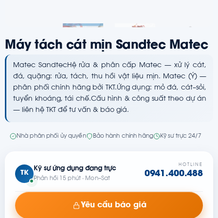
Máy tách cát mịn Sandtec Matec
Matec SandtecHệ rửa & phân cấp Matec — xử lý cát,
đá, quặng: rửa, tách, thu hồi vật liệu mịn. Matec (Ý) —
phân phối chính hãng bởi TKT.Ứng dụng: mỏ đá, cát–sỏi,
tuyển khoáng, tái chế.Cấu hình & công suất theo dự án
— liên hệ TKT để tư vấn & báo giá.
Nhà phân phối ủy quyền
Bảo hành chính hãng
Kỹ sư trực 24/7
HOTLINE
Kỹ sư ứng dụng đang trực
TK
0941.400.488
Phản hồi 15 phút · Mon–Sat
Yêu cầu báo giá