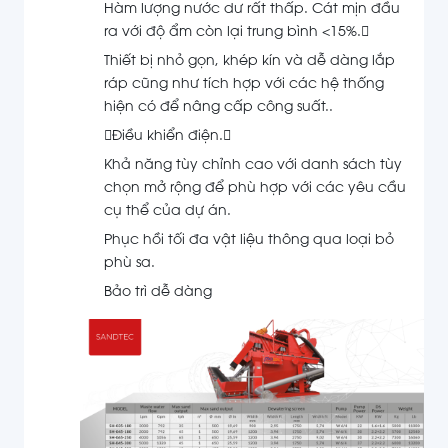
Hàm lượng nước dư rất thấp.
Cát mịn đầu
ra với độ ẩm còn lại trung bình <15%.
Thiết bị nhỏ gọn,
khép kín và dễ dàng lắp
ráp cũng như tích hợp với các hệ thống
hiện có để nâng cấp công suất..
Điều khiển điện.
Khả năng tùy chỉnh cao với danh sách tùy
chọn mở rộng để phù hợp với các yêu cầu
cụ thể của dự án.
Phục hồi tối đa vật liệu thông qua loại bỏ
phù sa.
Bảo trì dễ dàng