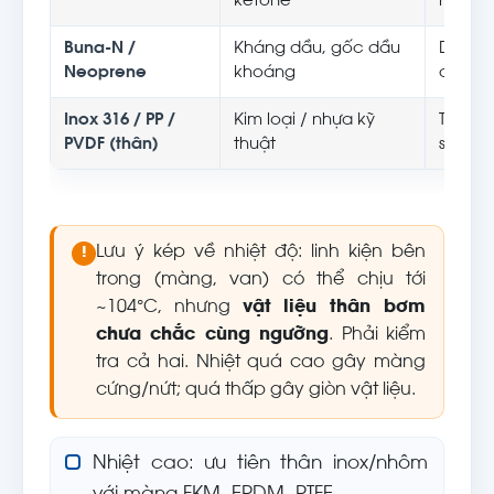
ketone
nước
Buna-N /
Kháng dầu, gốc dầu
Dầu, n
Neoprene
khoáng
dầu
Inox 316 / PP /
Kim loại / nhựa kỹ
Theo đ
PVDF (thân)
thuật
suất y
Lưu ý kép về nhiệt độ: linh kiện bên
!
trong (màng, van) có thể chịu tới
~104°C, nhưng
vật liệu thân bơm
chưa chắc cùng ngưỡng
. Phải kiểm
tra cả hai. Nhiệt quá cao gây màng
cứng/nứt; quá thấp gây giòn vật liệu.
Nhiệt cao: ưu tiên thân inox/nhôm