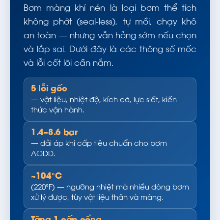
Bơm màng khí nén là loại bơm thể tích
không phớt (seal-less), tự mồi, chạy khô
an toàn — nhưng vẫn hỏng sớm nếu chọn
và lắp sai. Dưới đây là các thông số mốc
và lỗi cốt lõi cần nắm.
5 lỗi gốc
— vật liệu, nhiệt độ, kích cỡ, lực siết, kiến
thức vận hành.
1.4–8.6 bar
— dải áp khí cấp tiêu chuẩn cho bơm
AODD.
~104°C
(220°F) — ngưỡng nhiệt mà nhiều dòng bơm
xử lý được, tùy vật liệu thân và màng.