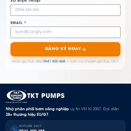
SỐ ĐIỆN THOẠI
EMAIL *
ĐĂNG KÝ NGAY
Hoặc gọi trực tiếp
0941 400 488
— luôn có chuyên gia trực 24/7.
TKT PUMPS
Nhà phân phối bơm công nghiệp
uy tín VN từ 2007. Đại diện
28+ thương hiệu EU/G7
.
HOTLINE 24/7