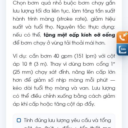
Chọn bơm quá nhỏ buộc bơm chạy gần
lưu lượng tối đa liên tục, làm tăng tần suất
hành trình màng (stroke rate), giảm hiệu
suất và tuổi thọ. Nguyên tắc thực dụng:
nếu có thể,
tăng một cấp kích cỡ cổng
để bơm chạy ở vùng tải thoải mái hơn.
Ví dụ: cần bơm 40 gpm (151 lpm) với cột
áp 10 ft (3 m). Thay vì dùng bơm cổng 1″
(25 mm) chạy sát đỉnh, nâng lên cấp lớn
hơn để giảm số nhịp màng mỗi phút —
kéo dài tuổi thọ màng và van. Lưu lượng
có thể điều chỉnh xuống bằng cách giảm
áp khí cấp hoặc tăng cột áp đẩy.
Tính đúng lưu lượng yêu cầu và tổng