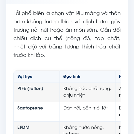
Lỗi phổ biến là chọn vật liệu màng và thân
bơm không tương thích với dịch bơm, gây
trương nở, nứt hoặc ăn mòn sớm. Cần đối
chiếu dịch cụ thể (nồng độ, tạp chất,
nhiệt độ) với bảng tương thích hóa chất
trước khi lắp.
Vật liệu
Đặc tính
Phù hợp
PTFE (Teflon)
Kháng hóa chất rộng,
Axit/b
chịu nhiệt
môi, t
Santoprene
Đàn hồi, bền mỏi tốt
Dịch tr
màng 
EPDM
Kháng nước nóng,
Nước n