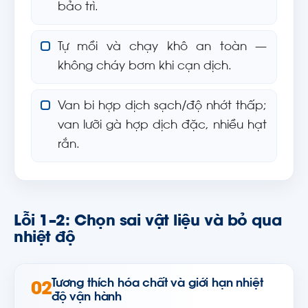
bảo trì.
Tự mồi và chạy khô an toàn —
không cháy bơm khi cạn dịch.
Van bi hợp dịch sạch/độ nhớt thấp;
van lưỡi gà hợp dịch đặc, nhiều hạt
rắn.
Lỗi 1–2: Chọn sai vật liệu và bỏ qua
nhiệt độ
Tương thích hóa chất và giới hạn nhiệt
02
độ vận hành