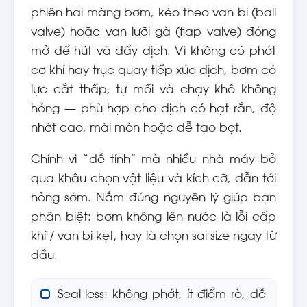
phiên hai màng bơm, kéo theo van bi (ball
valve) hoặc van lưỡi gà (flap valve) đóng
mở để hút và đẩy dịch. Vì không có phớt
cơ khí hay trục quay tiếp xúc dịch, bơm có
lực cắt thấp, tự mồi và chạy khô không
hỏng — phù hợp cho dịch có hạt rắn, độ
nhớt cao, mài mòn hoặc dễ tạo bọt.
Chính vì “dễ tính” mà nhiều nhà máy bỏ
qua khâu chọn vật liệu và kích cỡ, dẫn tới
hỏng sớm. Nắm đúng nguyên lý giúp bạn
phân biệt: bơm không lên nước là lỗi cấp
khí / van bi kẹt, hay là chọn sai size ngay từ
đầu.
Seal-less: không phớt, ít điểm rò, dễ