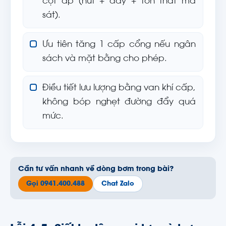
cột áp (hút + đẩy + tổn thất ma
sát).
Ưu tiên tăng 1 cấp cổng nếu ngân
sách và mặt bằng cho phép.
Điều tiết lưu lượng bằng van khí cấp,
không bóp nghẹt đường đẩy quá
mức.
Cần tư vấn nhanh về dòng bơm trong bài?
Gọi 0941.400.488
Chat Zalo