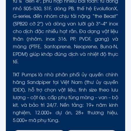
từ ¼” đến 4″, phù hợp nhiều bài toán: từ dòng
nhỏ S05–S30, S1F, dòng PB, thế hệ EvolutionX,
G-series, đến nhóm chịu tải nặng “the Beast”
(SPB20 cỡ 2″) và dòng van lưỡi gà 3″–4″ inox
cho dịch đặc nhiều hạt rắn. Đa dạng vật liệu
thân (nhôm, inox 316, PP, PVDF, gang) và
màng (PTFE, Santoprene, Neoprene, Buna-N,
EPDM) giúp khớp đúng dịch và nhiệt độ thực
tế.
TKT Pumps là nhà phân phối ủy quyền chính
hãng Sandpiper tại Việt Nam (thư ủy quyền
IDEX), hỗ trợ chọn vật liệu, tính size theo lưu
lượng – cột áp, cấp phụ tùng màng – van – bộ
kit, và bảo trì 24/7. Nền tảng: 19+ năm kinh
nghiệm, 12.000+ dự án, 28+ thương hiệu,
5.000+ mã phụ tùng.