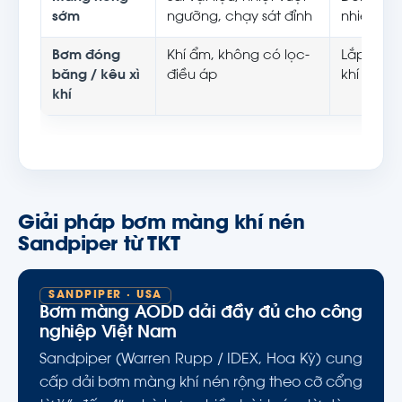
sớm
ngưỡng, chạy sát đỉnh
nhiệt, nâ
Bơm đóng
Khí ẩm, không có lọc-
Lắp bộ l
băng / kêu xì
điều áp
khí nén
khí
Giải pháp bơm màng khí nén
Sandpiper từ TKT
SANDPIPER · USA
Bơm màng AODD dải đầy đủ cho công
nghiệp Việt Nam
Sandpiper (Warren Rupp / IDEX, Hoa Kỳ) cung
cấp dải bơm màng khí nén rộng theo cỡ cổng