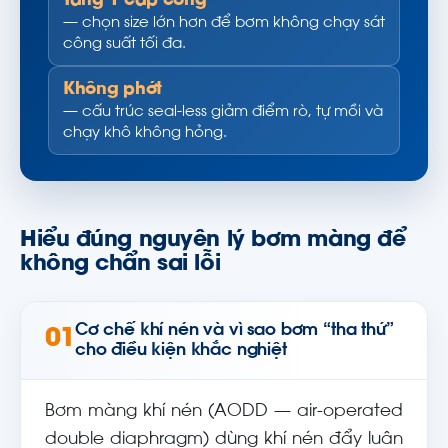
Tăng 1 cấp cổng
— chọn size lớn hơn để bơm không chạy sát
công suất tối đa.
Không phớt
— cấu trúc seal-less giảm điểm rò, tự mồi và
chạy khô không hỏng.
Hiểu đúng nguyên lý bơm màng để
không chẩn sai lỗi
Cơ chế khí nén và vì sao bơm “tha thứ”
01
cho điều kiện khắc nghiệt
Bơm màng khí nén (AODD — air-operated
double diaphragm) dùng khí nén đẩy luân