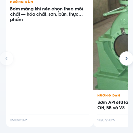
HƯỚNG DẪN
Bơm màng khí nén chọn theo môi
chất — hóa chất, sơn, bùn, thực
phẩm
HƯỚNG DẪN
Bơm API 610 là g
OH, BB và VS
06/08/2026
20/07/2026