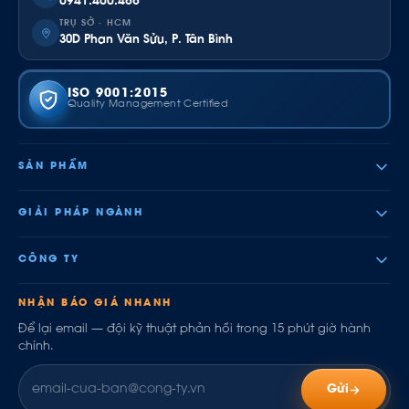
0941.400.488
TRỤ SỞ · HCM
30D Phan Văn Sửu, P. Tân Bình
ISO 9001:2015
Quality Management Certified
SẢN PHẨM
GIẢI PHÁP NGÀNH
CÔNG TY
NHẬN BÁO GIÁ NHANH
Để lại email — đội kỹ thuật phản hồi trong 15 phút giờ hành
chính.
Gửi