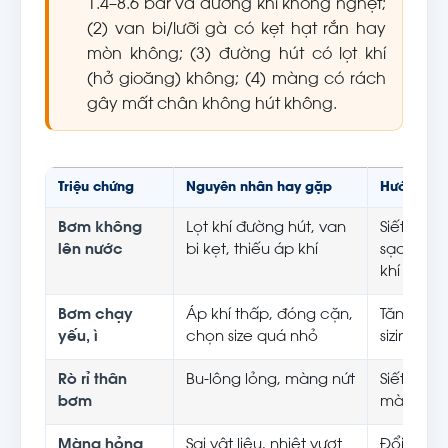
1.4–8.6 bar và đường khí không nghẹt;
(2) van bi/lưỡi gà có kẹt hạt rắn hay
mòn không; (3) đường hút có lọt khí
(hở gioăng) không; (4) màng có rách
gây mất chân không hút không.
Triệu chứng
Nguyên nhân hay gặp
Hướng xử 
Bơm không
Lọt khí đường hút, van
Siết lại g
lên nước
bi kẹt, thiếu áp khí
sạch/tha
khí
Bơm chạy
Áp khí thấp, đóng cặn,
Tăng áp k
yếu, ì
chọn size quá nhỏ
sizing
Rò rỉ thân
Bu-lông lỏng, màng nứt
Siết đúng
bơm
màng đún
Màng hỏng
Sai vật liệu, nhiệt vượt
Đổi vật l