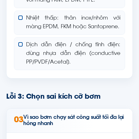
với màng FKM, EPDM, PTFE.
Nhiệt thấp: thân inox/nhôm với
màng EPDM, FKM hoặc Santoprene.
Dịch dẫn điện / chống tĩnh điện:
dùng nhựa dẫn điện (conductive
PP/PVDF/Acetal).
Lỗi 3: Chọn sai kích cỡ bơm
Vì sao bơm chạy sát công suất tối đa lại
03
hỏng nhanh