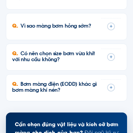
Vì sao màng bơm hỏng sớm?
+
Có nên chọn size bơm vừa khít
+
với nhu cầu không?
Bơm màng điện (EODD) khác gì
+
bơm màng khí nén?
Cần chọn đúng vật liệu và kích cỡ bơm