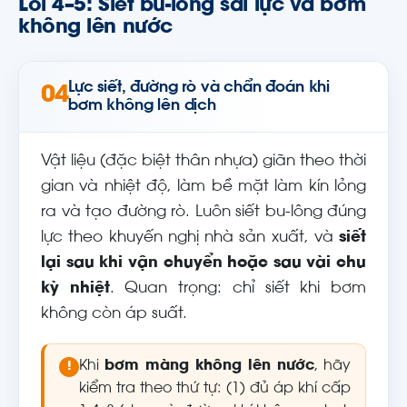
Lỗi 4–5: Siết bu-lông sai lực và bơm
không lên nước
Lực siết, đường rò và chẩn đoán khi
04
bơm không lên dịch
Vật liệu (đặc biệt thân nhựa) giãn theo thời
gian và nhiệt độ, làm bề mặt làm kín lỏng
ra và tạo đường rò. Luôn siết bu-lông đúng
lực theo khuyến nghị nhà sản xuất, và
siết
lại sau khi vận chuyển hoặc sau vài chu
kỳ nhiệt
. Quan trọng: chỉ siết khi bơm
không còn áp suất.
Khi
bơm màng không lên nước
, hãy
!
kiểm tra theo thứ tự: (1) đủ áp khí cấp