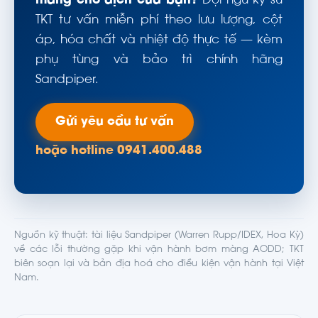
màng cho dịch của bạn?
Đội ngũ kỹ sư
TKT tư vấn miễn phí theo lưu lượng, cột
áp, hóa chất và nhiệt độ thực tế — kèm
phụ tùng và bảo trì chính hãng
Sandpiper.
Gửi yêu cầu tư vấn
hoặc hotline 0941.400.488
Nguồn kỹ thuật: tài liệu Sandpiper (Warren Rupp/IDEX, Hoa Kỳ)
về các lỗi thường gặp khi vận hành bơm màng AODD; TKT
biên soạn lại và bản địa hoá cho điều kiện vận hành tại Việt
Nam.