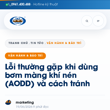
0941.400.488
· Hotline kỹ thuật
TRANG CHỦ
TIN TỨC
VẬN HÀNH & BẢO TRÌ
VẬN HÀNH & BẢO TRÌ
Lỗi thường gặp khi dùng
bơm màng khí nén
(AODD) và cách tránh
MA
marketing
19/06/2026
9 phút đọc