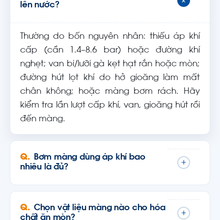
+
lên nước?
Thường do bốn nguyên nhân: thiếu áp khí
cấp (cần 1.4–8.6 bar) hoặc đường khí
nghẹt; van bi/lưỡi gà kẹt hạt rắn hoặc mòn;
đường hút lọt khí do hở gioăng làm mất
chân không; hoặc màng bơm rách. Hãy
kiểm tra lần lượt cấp khí, van, gioăng hút rồi
đến màng.
Bơm màng dùng áp khí bao
+
nhiêu là đủ?
Chọn vật liệu màng nào cho hóa
+
chất ăn mòn?