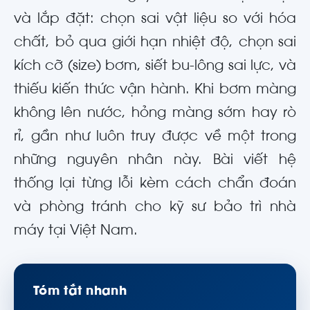
và lắp đặt: chọn sai vật liệu so với hóa
chất, bỏ qua giới hạn nhiệt độ, chọn sai
kích cỡ (size) bơm, siết bu-lông sai lực, và
thiếu kiến thức vận hành. Khi bơm màng
không lên nước, hỏng màng sớm hay rò
rỉ, gần như luôn truy được về một trong
những nguyên nhân này. Bài viết hệ
thống lại từng lỗi kèm cách chẩn đoán
và phòng tránh cho kỹ sư bảo trì nhà
máy tại Việt Nam.
Tóm tắt nhanh