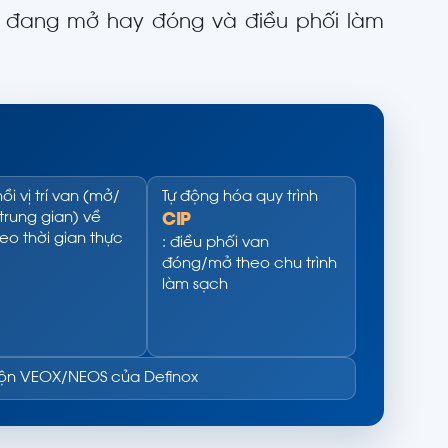
n đang mở hay đóng và điều phối làm
ồi vị trí van (mở/
Tự động hóa quy trình
rung gian) về
CIP
eo thời gian thực
: điều phối van
đóng/mở theo chu trình
làm sạch
rộn VEOX/NEOS của Definox