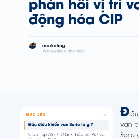
phản hồi vị trí v
động hóa CIP
MA
marketing
19/06/2026
8 phút đọc
Đ
ầu
MỤC LỤC
van b
Đầu điều khiển van Sorio là gì?
Sorio
Giao tiếp AS-i / IO-Link, bảo vệ IP67 và