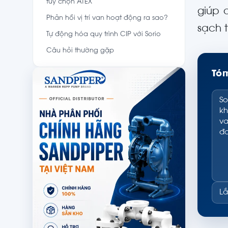
tùy chọn ATEX
giúp 
Phản hồi vị trí van hoạt động ra sao?
sạch 
Tự động hóa quy trình CIP với Sorio
Câu hỏi thường gặp
Tóm
So
kh
va
đa
Lắ