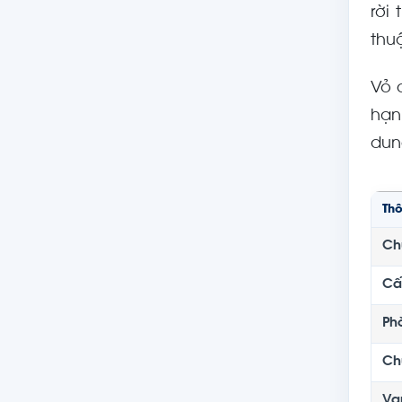
rời
thuậ
Vỏ 
hạn
dun
Th
Ch
Cấ
Ph
Ch
Va