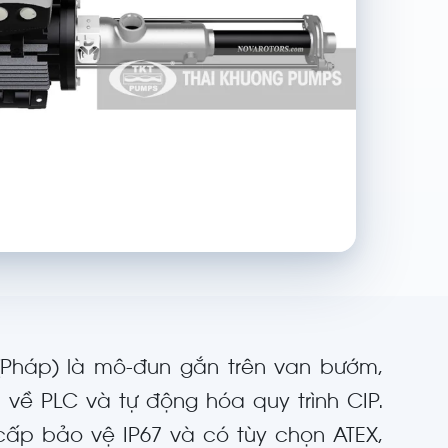
(Pháp) là mô-đun gắn trên van bướm,
n về PLC và tự động hóa quy trình CIP.
t cấp bảo vệ IP67 và có tùy chọn ATEX,