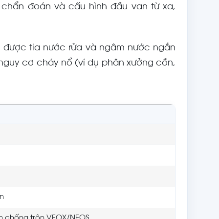
ố chẩn đoán và cấu hình đầu van từ xa,
ịu được tia nước rửa và ngâm nước ngắn
ó nguy cơ cháy nổ (ví dụ phân xưởng cồn,
én
an chống trộn VEOX/NEOS