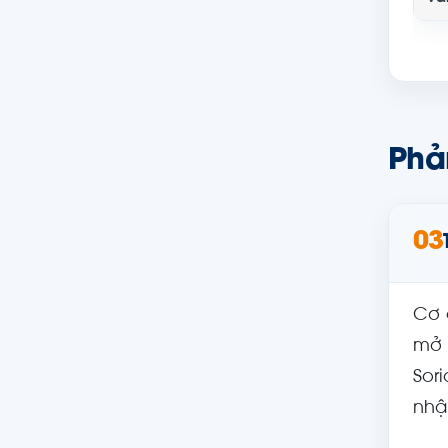
Phản
03
Cơ 
mở 
Sor
nhậ