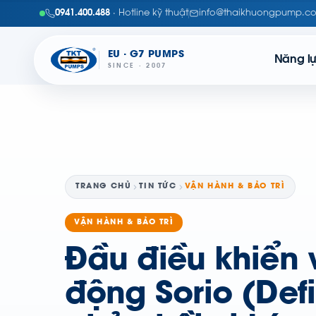
0941.400.488
· Hotline kỹ thuật
info@thaikhuongpump.c
EU · G7 PUMPS
Năng l
SINCE · 2007
TRANG CHỦ
TIN TỨC
VẬN HÀNH & BẢO TRÌ
VẬN HÀNH & BẢO TRÌ
Đầu điều khiển 
động Sorio (Def