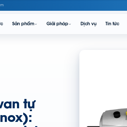
om
ực
Sản phẩm
Giải pháp
Dịch vụ
Tin tức
van tự
inox):