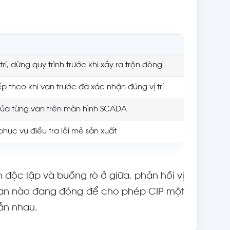
rí, dừng quy trình trước khi xảy ra trộn dòng
p theo khi van trước đã xác nhận đúng vị trí
 của từng van trên màn hình SCADA
í phục vụ điều tra lỗi mẻ sản xuất
 độc lập và buồng rò ở giữa, phản hồi vị
t van nào đang đóng để cho phép CIP một
ẫn nhau.