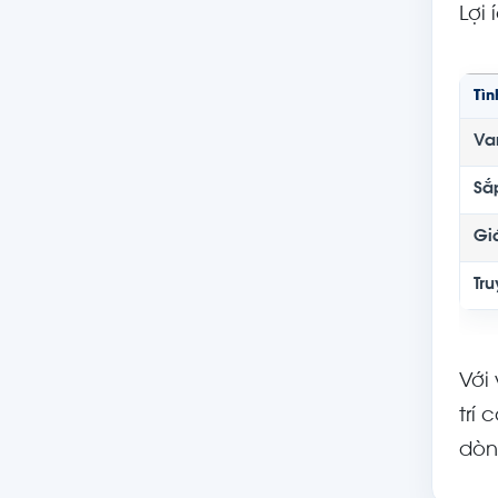
Lợi
Tìn
Va
Sắ
Gi
Tru
Với
trí
dòn