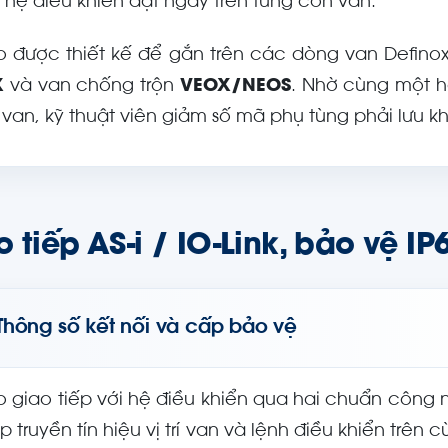
 hệ điều khiển đặt ngay trên từng con van.
io được thiết kế để gắn trên các dòng van Defin
X
và van chống trộn
VEOX/NEOS
. Nhờ cùng một h
 van, kỹ thuật viên giảm số mã phụ tùng phải lưu kh
 tiếp AS-i / IO-Link, bảo vệ I
Thông số kết nối và cấp bảo vệ
io giao tiếp với hệ điều khiển qua hai chuẩn công 
p truyền tín hiệu vị trí van và lệnh điều khiển trên