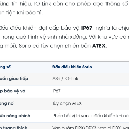
 từng tín hiệu. IO-Link còn cho phép đọc thông s
n tiện khi bảo trì.
đầu điều khiển đạt cấp bảo vệ
IP67
, nghĩa là ch
 trong quá trình vệ sinh nhà xưởng. Với khu vực c
g môi), Sorio có tùy chọn phiên bản
ATEX
.
ông số
Đầu điều khiển Sorio
uẩn giao tiếp
AS-i / IO-Link
p bảo vệ vỏ
IP67
òng nổ
Tùy chọn ATEX
ức năng chính
Phản hồi vị trí van + điều khiển khí n
n tương thích
Van bướm DPX/DPX3, van bi DBX, v