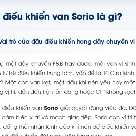
điều khiển van Sorio là gì?
Vai trò của đầu điều khiển trong dây chuyền vi
ng một dây chuyền F&B hay dược, mỗi van vi sin
h từ hệ điều khiển trung tâm. Vấn đề là: PLC ra lệ
t? Một con van kẹt, một đầu khí nén yếu hay mộ
g vị trí, dẫn đến trộn lẫn dòng hoặc CIP không sạc
 điều khiển van
Sorio
giải quyết đúng việc đó. Đâ
cảm biến vị trí và mạch giao tiếp. Sorio đọc vị trí 
, đồng thời nhận lệnh cấp khí nén để điều khiển va