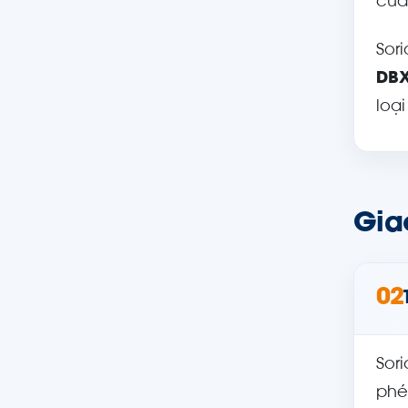
của
Sor
DB
loại
Giao
02
Sor
phé