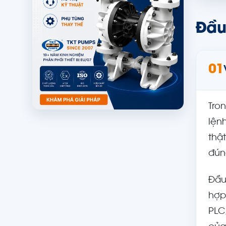
Đầu 
01
Tro
lện
thậ
đún
Đầu
hợp 
PLC