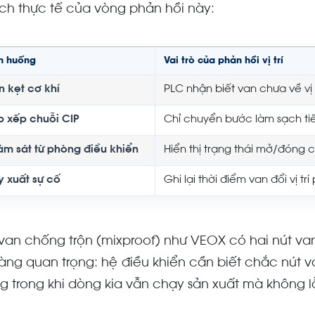
 ích thực tế của vòng phản hồi này:
h huống
Vai trò của phản hồi vị trí
n kẹt cơ khí
PLC nhận biết van chưa về vị t
p xếp chuỗi CIP
Chỉ chuyển bước làm sạch tiế
ám sát từ phòng điều khiển
Hiển thị trạng thái mở/đóng
y xuất sự cố
Ghi lại thời điểm van đổi vị tr
 van chống trộn (mixproof) như VEOX có hai nút van
 càng quan trọng: hệ điều khiển cần biết chắc nú
g trong khi dòng kia vẫn chạy sản xuất mà không l