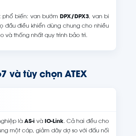
ox phổ biến: van bướm
DPX/DPX3
, van bi
ọ đầu điều khiển dùng chung cho nhiều
o và thống nhất quy trình bảo trì.
P67 và tùy chọn ATEX
nghiệp là
AS-i
và
IO-Link
. Cả hai đều cho
 cùng một cáp, giảm dây dợ so với đấu nối