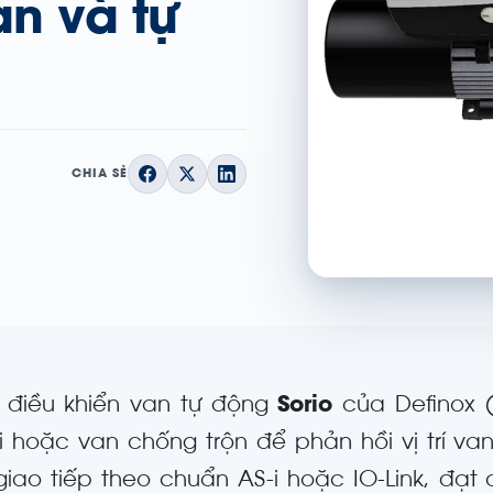
an và tự
CHIA SẺ
 điều khiển van tự động
Sorio
của Definox 
i hoặc van chống trộn để phản hồi vị trí va
 giao tiếp theo chuẩn AS-i hoặc IO-Link, đạ