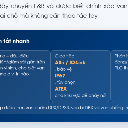
dây chuyền F&B và dược biết chính xác va
tại chỗ mà không cần thao tác tay.
 tắt nhanh
rio = đầu điều
Giao tiếp
Phản h
iển/giám sát gắn trên
đóng/t
AS-i / IO-Link
n vi sinh, cho biết van
PLC th
, bảo vệ
ng ở vị trí nào
IP67
, tùy chọn
ATEX
cho khu vực dễ cháy nổ
p được trên van bướm DPX/DPX3, van bi DBX và van chống t