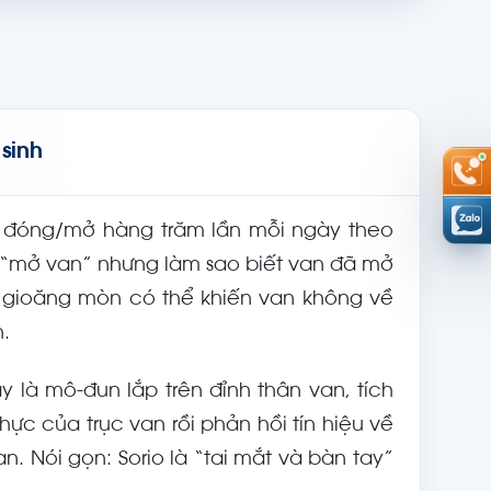
 sinh
h đóng/mở hàng trăm lần mỗi ngày theo
nh “mở van” nhưng làm sao biết van đã mở
t gioăng mòn có thể khiến van không về
h.
y là mô-đun lắp trên đỉnh thân van, tích
thực của trục van rồi phản hồi tín hiệu về
n. Nói gọn: Sorio là “tai mắt và bàn tay”