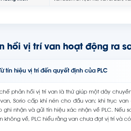
 hồi vị trí van hoạt động ra s
Từ tín hiệu vị trí đến quyết định của PLC
chế phản hồi vị trí van là thứ giúp một dây chuyề
van, Sorio cấp khí nén cho đầu van; khi trục van 
io ghi nhận và gửi tín hiệu xác nhận về PLC. Nếu 
n không về, PLC hiểu rằng van chưa đạt vị trí và 