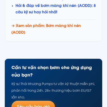
Hỏi & đáp về bơm màng khí nén (AODD): 8
câu kỹ sư hay hỏi nhất
→ Xem sản phẩm: Bơm màng khí nén
(AODD)
Cần tư vấn chọn bơm cho ứng dụng
của bạn?
Kỹ sư Thái Khương Pumps tư vấn kỹ thuật miễn phí,
phản hồi trong 24h. 28+ thương hiệu bơm EU/G7
sẵn kho.
Yêu cầu báo giá