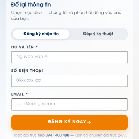
Để lại thông tin
Chọn mục đích — chúng tôi sẽ phản hồi đúng yêu cầu
của bạn.
Đăng ký nhận tin
Góp ý kỹ thuật
HỌ VÀ TÊN *
SỐ ĐIỆN THOẠI
EMAIL *
ĐĂNG KÝ NGAY
Hoặc gọi trực tiếp
0941 400 488
— luôn có chuyên gia trực 24/7.