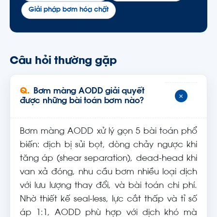
Giải pháp bơm hóa chất
Câu hỏi thường gặp
Bơm màng AODD giải quyết
+
được những bài toán bơm nào?
Bơm màng AODD xử lý gọn 5 bài toán phổ
biến: dịch bị sủi bọt, dòng chảy ngược khi
tăng áp (shear separation), dead-head khi
van xả đóng, nhu cầu bơm nhiều loại dịch
với lưu lượng thay đổi, và bài toán chi phí.
Nhờ thiết kế seal-less, lực cắt thấp và tỉ số
áp 1:1, AODD phù hợp với dịch khó mà