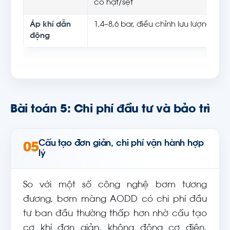
có hạt/sệt
Áp khí dẫn
1,4–8,6 bar, điều chỉnh lưu lượng bằn
động
Bài toán 5: Chi phí đầu tư và bảo trì
Cấu tạo đơn giản, chi phí vận hành hợp
05
lý
So với một số công nghệ bơm tương
đương, bơm màng AODD có chi phí đầu
tư ban đầu thường thấp hơn nhờ cấu tạo
cơ khí đơn giản, không động cơ điện,