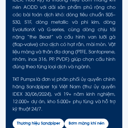
IDEX, Hoa Kỳ) là thương hiệu bơm màng khí
nén AODD với dải sản phẩm phủ rộng cho
các bài toán dịch khó: dòng tiêu chuẩn S05–
S30, S1F, dòng metallic và phi kim, dòng
EvolutionX và G-series, cùng dòng chịu tải
nặng “the Beast” và cấu hình van lưỡi gà
(flap-valve) cho dịch có hạt rắn, mài mòn. Vật
liệu màng và thân đa dạng (PTFE, Santoprene,
nhôm, inox 316, PP, PVDF) giúp chọn cấu hình
đúng theo từng loại dịch và ngành.
TKT Pumps là đơn vị phân phối ủy quyền chính
hãng Sandpiper tại Việt Nam (thư ủy quyền
IDEX 30/06/2024), với 19+ năm kinh nghiệm,
12.000+ dự án, kho 5.000+ phụ tùng và hỗ trợ
kỹ thuật 24/7.
Thương hiệu Sandpiper
Bơm màng khí nén