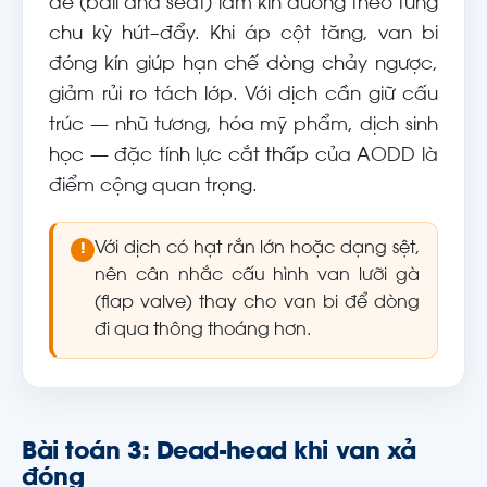
đế (ball and seat) làm kín dương theo từng
chu kỳ hút–đẩy. Khi áp cột tăng, van bi
đóng kín giúp hạn chế dòng chảy ngược,
giảm rủi ro tách lớp. Với dịch cần giữ cấu
trúc — nhũ tương, hóa mỹ phẩm, dịch sinh
học — đặc tính lực cắt thấp của AODD là
điểm cộng quan trọng.
Với dịch có hạt rắn lớn hoặc dạng sệt,
!
nên cân nhắc cấu hình van lưỡi gà
(flap valve) thay cho van bi để dòng
đi qua thông thoáng hơn.
Bài toán 3: Dead-head khi van xả
đóng