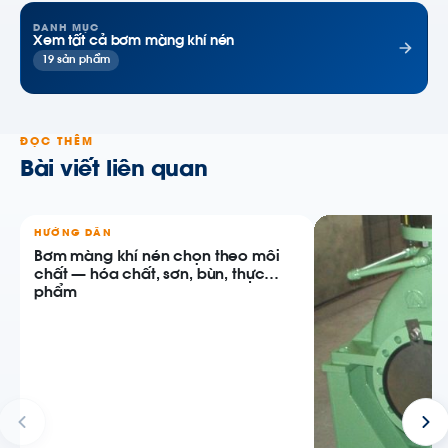
DANH MỤC
Xem tất cả bơm màng khí nén
19 sản phẩm
ĐỌC THÊM
Bài viết liên quan
HƯỚNG DẪN
Bơm màng khí nén chọn theo môi
chất — hóa chất, sơn, bùn, thực
phẩm