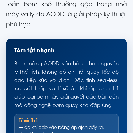
toán bơm khó thường gặp trong nhà
máy và lý do AODD là giải pháp kỹ thuật
phù hợp.
Tóm tắt nhanh
Bơm màng AODD vận hành theo nguyên
lý thể tích, không có chi tiết quay tốc độ
cao tiếp xúc với dịch. Đặc tính seal-less,
lực cắt thấp và tỉ số áp khí–áp dịch 1:1
giúp loại bơm này giải quyết các bài toán
mà công nghệ bơm quay khó đáp ứng.
Tỉ số 1:1
— áp khí cấp vào bằng áp dịch đẩy ra,