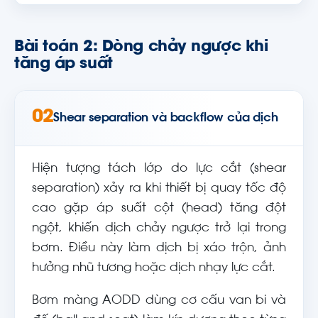
Bài toán 2: Dòng chảy ngược khi
tăng áp suất
02
Shear separation và backflow của dịch
Hiện tượng tách lớp do lực cắt (shear
separation) xảy ra khi thiết bị quay tốc độ
cao gặp áp suất cột (head) tăng đột
ngột, khiến dịch chảy ngược trở lại trong
bơm. Điều này làm dịch bị xáo trộn, ảnh
hưởng nhũ tương hoặc dịch nhạy lực cắt.
Bơm màng AODD dùng cơ cấu van bi và