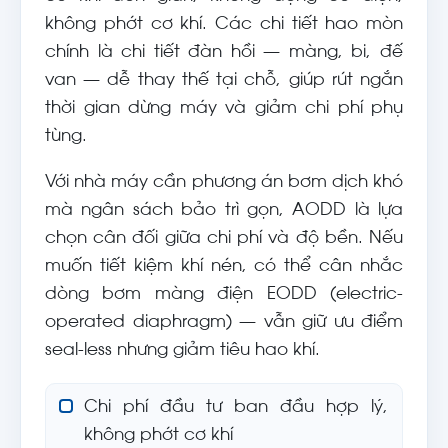
không phớt cơ khí. Các chi tiết hao mòn
chính là chi tiết đàn hồi — màng, bi, đế
van — dễ thay thế tại chỗ, giúp rút ngắn
thời gian dừng máy và giảm chi phí phụ
tùng.
Với nhà máy cần phương án bơm dịch khó
mà ngân sách bảo trì gọn, AODD là lựa
chọn cân đối giữa chi phí và độ bền. Nếu
muốn tiết kiệm khí nén, có thể cân nhắc
dòng bơm màng điện EODD (electric-
operated diaphragm) — vẫn giữ ưu điểm
seal-less nhưng giảm tiêu hao khí.
Chi phí đầu tư ban đầu hợp lý,
không phớt cơ khí