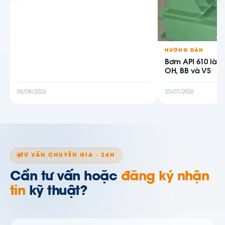
HƯỚNG DẪN
Bơm API 610 là g
OH, BB và VS
06/08/2026
20/07/2026
TƯ VẤN CHUYÊN GIA · 24H
Cần tư vấn hoặc
đăng ký nhận
tin
kỹ thuật?