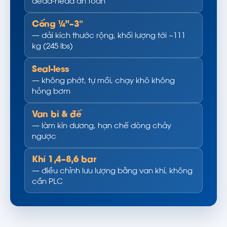
dead-head an toàn
Cổng ¼”–3″
— dải kích thước rộng, khối lượng tới ~111
kg (245 lbs)
Seal-less
— không phớt, tự mồi, chạy khô không
hỏng bơm
Van bi & đế
— làm kín dương, hạn chế dòng chảy
ngược
Khí 1,4–8,6 bar
— điều chỉnh lưu lượng bằng van khí, không
cần PLC