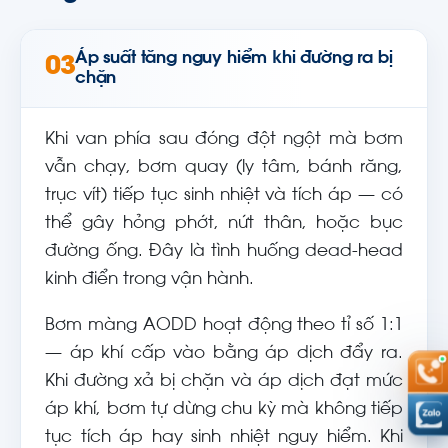
Áp suất tăng nguy hiểm khi đường ra bị
03
chặn
Khi van phía sau đóng đột ngột mà bơm
vẫn chạy, bơm quay (ly tâm, bánh răng,
trục vít) tiếp tục sinh nhiệt và tích áp — có
thể gây hỏng phớt, nứt thân, hoặc bục
đường ống. Đây là tình huống dead-head
kinh điển trong vận hành.
Bơm màng AODD hoạt động theo tỉ số 1:1
— áp khí cấp vào bằng áp dịch đẩy ra.
Khi đường xả bị chặn và áp dịch đạt mức
áp khí, bơm tự dừng chu kỳ mà không tiếp
tục tích áp hay sinh nhiệt nguy hiểm. Khi