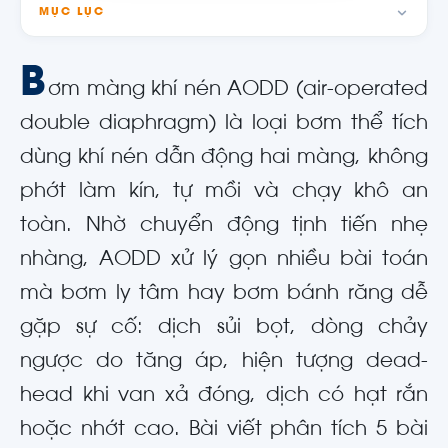
MỤC LỤC
B
ơm màng khí nén AODD (air-operated
double diaphragm) là loại bơm thể tích
dùng khí nén dẫn động hai màng, không
phớt làm kín, tự mồi và chạy khô an
toàn. Nhờ chuyển động tịnh tiến nhẹ
nhàng, AODD xử lý gọn nhiều bài toán
mà bơm ly tâm hay bơm bánh răng dễ
gặp sự cố: dịch sủi bọt, dòng chảy
ngược do tăng áp, hiện tượng dead-
head khi van xả đóng, dịch có hạt rắn
hoặc nhớt cao. Bài viết phân tích 5 bài