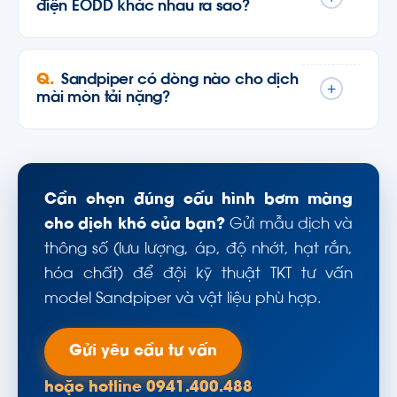
điện EODD khác nhau ra sao?
Sandpiper có dòng nào cho dịch
+
mài mòn tải nặng?
Cần chọn đúng cấu hình bơm màng
cho dịch khó của bạn?
Gửi mẫu dịch và
thông số (lưu lượng, áp, độ nhớt, hạt rắn,
hóa chất) để đội kỹ thuật TKT tư vấn
model Sandpiper và vật liệu phù hợp.
Gửi yêu cầu tư vấn
hoặc hotline 0941.400.488