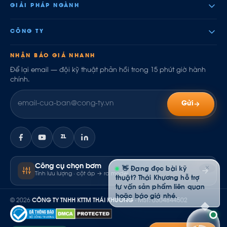
GIẢI PHÁP NGÀNH
CÔNG TY
NHẬN BÁO GIÁ NHANH
Để lại email — đội kỹ thuật phản hồi trong 15 phút giờ hành
chính.
Gửi
ZL
Công cụ chọn bơm
✕
👋 Đang đọc bài kỹ
Tính lưu lượng · cột áp → ra model
thuật? Thái Khương hỗ trợ
tư vấn sản phẩm liên quan
hoặc báo giá nhé.
© 2026
CÔNG TY TNHH KTTM THÁI KHƯƠNG
· MST: 0304844502