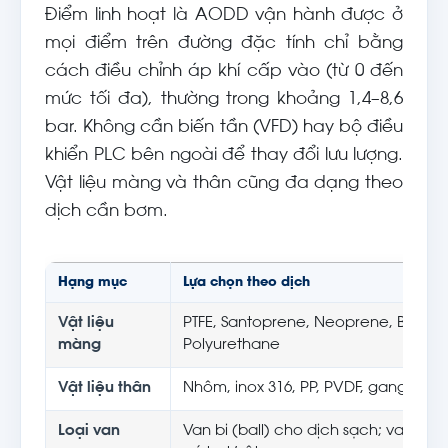
Điểm linh hoạt là AODD vận hành được ở
mọi điểm trên đường đặc tính chỉ bằng
cách điều chỉnh áp khí cấp vào (từ 0 đến
mức tối đa), thường trong khoảng 1,4–8,6
bar. Không cần biến tần (VFD) hay bộ điều
khiển PLC bên ngoài để thay đổi lưu lượng.
Vật liệu màng và thân cũng đa dạng theo
dịch cần bơm.
Hạng mục
Lựa chọn theo dịch
Vật liệu
PTFE, Santoprene, Neoprene, Buna-N
màng
Polyurethane
Vật liệu thân
Nhôm, inox 316, PP, PVDF, gang
Loại van
Van bi (ball) cho dịch sạch; van lưỡi