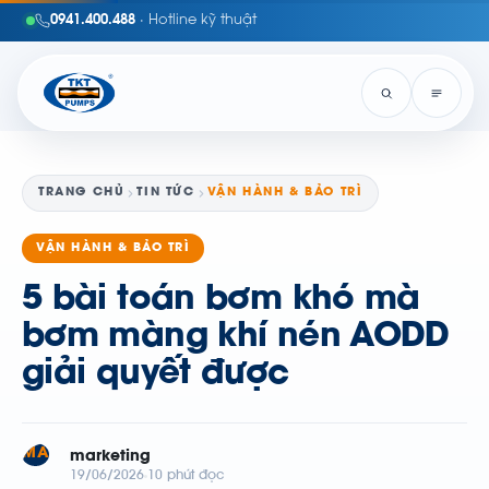
0941.400.488
· Hotline kỹ thuật
TRANG CHỦ
TIN TỨC
VẬN HÀNH & BẢO TRÌ
VẬN HÀNH & BẢO TRÌ
5 bài toán bơm khó mà
bơm màng khí nén AODD
giải quyết được
MA
marketing
19/06/2026
10 phút đọc