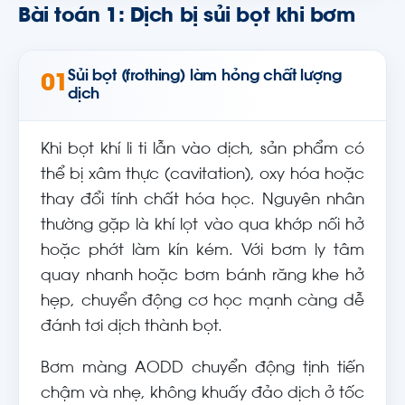
Bài toán 1: Dịch bị sủi bọt khi bơm
Sủi bọt (frothing) làm hỏng chất lượng
01
dịch
Khi bọt khí li ti lẫn vào dịch, sản phẩm có
thể bị xâm thực (cavitation), oxy hóa hoặc
thay đổi tính chất hóa học. Nguyên nhân
thường gặp là khí lọt vào qua khớp nối hở
hoặc phớt làm kín kém. Với bơm ly tâm
quay nhanh hoặc bơm bánh răng khe hở
hẹp, chuyển động cơ học mạnh càng dễ
đánh tơi dịch thành bọt.
Bơm màng AODD chuyển động tịnh tiến
chậm và nhẹ, không khuấy đảo dịch ở tốc