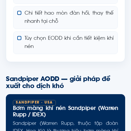
Chi tiết hao mòn đàn hồi, thay thế
nhanh tại chỗ
Tùy chọn EODD khi cần tiết kiệm khí
nén
Sandpiper AODD — giải pháp đề
xuất cho dịch khó
SANDPIPER · USA
Bơm màng khí nén Sandpiper (Warren
Rupp / IDEX)
Sandpiper (Warren Rupp, thuộc tập đoàn