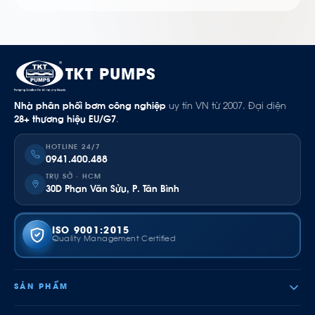
TKT PUMPS
Nhà phân phối bơm công nghiệp
uy tín VN từ 2007. Đại diện
28+ thương hiệu EU/G7
.
HOTLINE 24/7
0941.400.488
TRỤ SỞ · HCM
30D Phan Văn Sửu, P. Tân Bình
ISO 9001:2015
Quality Management Certified
SẢN PHẨM