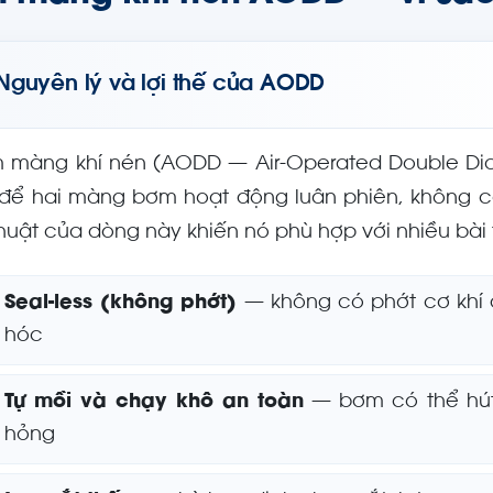
Nguyên lý và lợi thế của AODD
 màng khí nén (AODD — Air-Operated Double Di
 để hai màng bơm hoạt động luân phiên, không cầ
thuật của dòng này khiến nó phù hợp với nhiều bài
Seal-less (không phớt)
— không có phớt cơ khí 
hóc
Tự mồi và chạy khô an toàn
— bơm có thể hút
hỏng