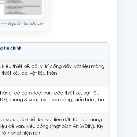
bi) — Nguồn: Sandpiper
g tin chính
iểu thiết kế, cỡ, vị trí cổng đẩy, vật liệu màng
thiết kế, loại vật liệu thân
hãng, cỡ bơm, loại van, cấp thiết kế, vật liệu
DF), màng & van, tùy chọn cổng, kiểu bơm, bộ
ại van, cấp thiết kế, vật liệu ướt, tổ hợp màng
 liệu đế van, kiểu cổng (mặt bích ANSI/DIN), tùy
ò / phát hiện rò rỉ