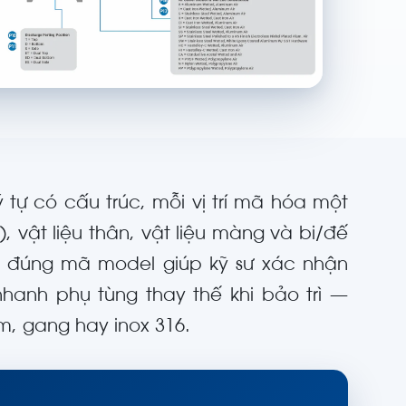
tự có cấu trúc, mỗi vị trí mã hóa một
, vật liệu thân, vật liệu màng và bi/đế
c đúng mã model giúp kỹ sư xác nhận
nhanh phụ tùng thay thế khi bảo trì —
, gang hay inox 316.