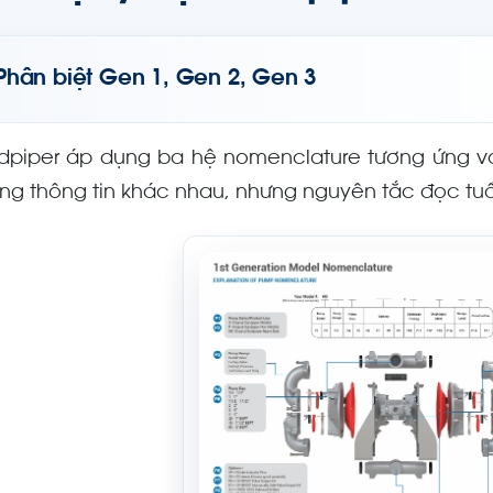
Phân biệt Gen 1, Gen 2, Gen 3
dpiper áp dụng ba hệ nomenclature tương ứng v
ờng thông tin khác nhau, nhưng nguyên tắc đọc tuầ