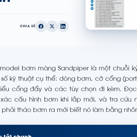
CHIA SẺ
 model bơm màng Sandpiper là một chuỗi ký 
 số kỹ thuật cụ thể: dòng bơm, cỡ cổng (port)
kiểu cổng đẩy và các tùy chọn đi kèm. Đọ
 xác cấu hình bơm khi lắp mới, và tra cứu 
 phải tháo bơm ra mới biết nó làm bằng nhôm