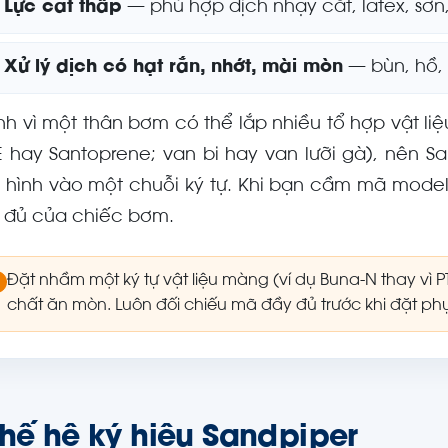
Lực cắt thấp
— phù hợp dịch nhạy cắt, latex, sơ
Xử lý dịch có hạt rắn, nhớt, mài mòn
— bùn, hồ, 
nh vì một thân bơm có thể lắp nhiều tổ hợp vật l
E hay Santoprene; van bi hay van lưỡi gà), nên 
 hình vào một chuỗi ký tự. Khi bạn cầm mã model 
 đủ của chiếc bơm.
Đặt nhầm một ký tự vật liệu màng (ví dụ Buna-N thay vì 
chất ăn mòn. Luôn đối chiếu mã đầy đủ trước khi đặt phụ
thế hệ ký hiệu Sandpiper