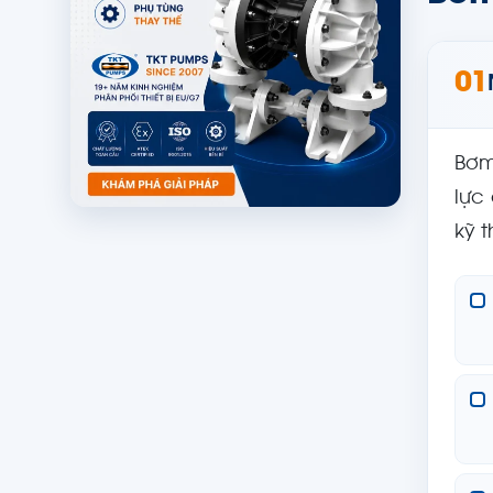
01
Bơm
lực
kỹ 