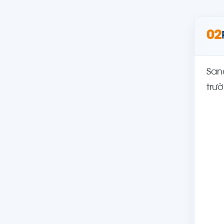
02
San
trư