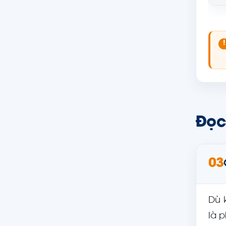
!
Đọc 
03
Dù 
là 