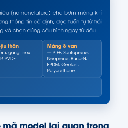
 hiệu (nomenclature) cho bơm màng khí
 thông tin cố định, đọc tuần tự từ trái
ng và chọn đúng cấu hình ngay từ đầu.
liệu thân
Màng & van
m, gang, inox
— PTFE, Santoprene,
PP, PVDF
Neoprene, Buna-N,
EPDM, Geolast,
Polyurethane
 mã model lại quan trọng