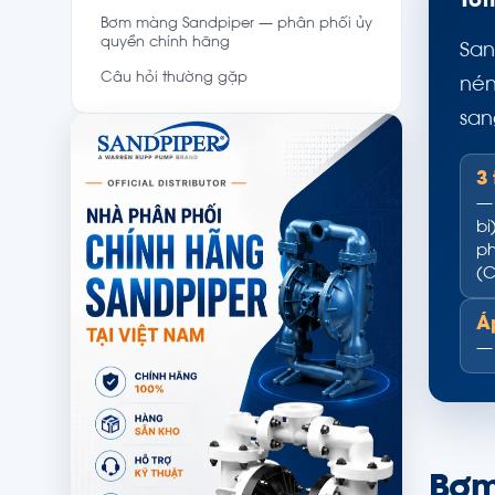
Tóm
Bơm màng Sandpiper — phân phối ủy
quyền chính hãng
San
Câu hỏi thường gặp
nén
san
3
— 
bi
ph
(C
Á
— 
Bơm