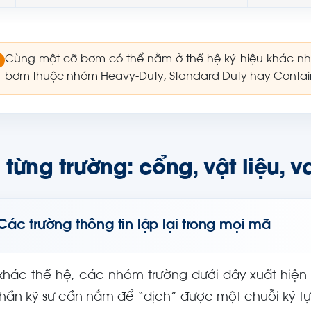
Cùng một cỡ bơm có thể nằm ở thế hệ ký hiệu khác nh
bơm thuộc nhóm Heavy-Duty, Standard Duty hay Contai
từng trường: cổng, vật liệu, v
Các trường thông tin lặp lại trong mọi mã
khác thế hệ, các nhóm trường dưới đây xuất hiện
phần kỹ sư cần nắm để “dịch” được một chuỗi ký tự 