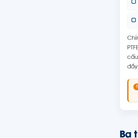
Chí
PTF
cấu
đầy
!
Ba 