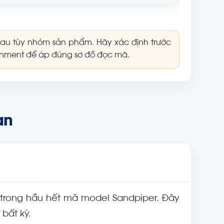
au tùy nhóm sản phẩm. Hãy xác định trước
nment để áp đúng sơ đồ đọc mã.
an
 trong hầu hết mã model Sandpiper. Đây
bất kỳ.