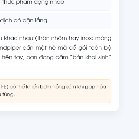
n, thực phẩm dạng nhão
dịch có cặn lắng
iệu khác nhau (thân nhôm hay inox; màng
Sandpiper cần một hệ mã để gói toàn bộ
trên tay, bạn đang cầm “bản khai sinh”
PTFE) có thể khiến bơm hỏng sớm khi gặp hóa
 tùng.