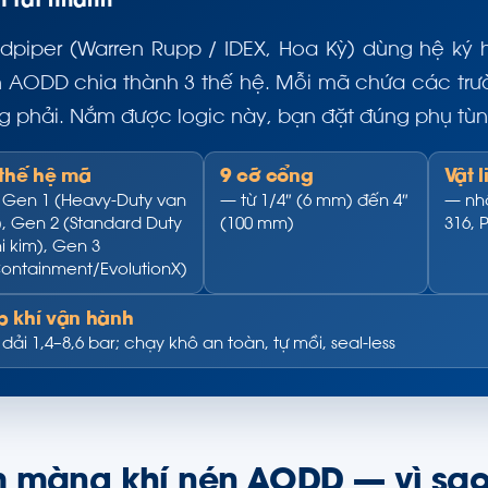
 tắt nhanh
dpiper (Warren Rupp / IDEX, Hoa Kỳ) dùng hệ ký
 AODD chia thành 3 thế hệ. Mỗi mã chứa các trường
g phải. Nắm được logic này, bạn đặt đúng phụ tù
 thế hệ mã
9 cỡ cổng
Vật 
Gen 1 (Heavy-Duty van
— từ 1/4″ (6 mm) đến 4″
— nhô
), Gen 2 (Standard Duty
(100 mm)
316, 
i kim), Gen 3
ontainment/EvolutionX)
p khí vận hành
dải 1,4–8,6 bar; chạy khô an toàn, tự mồi, seal-less
 màng khí nén AODD — vì sao