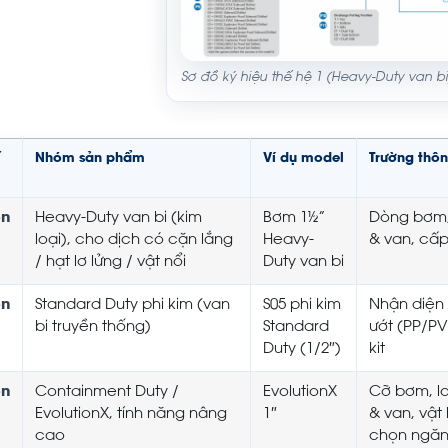
Sơ đồ ký hiệu thế hệ 1 (Heavy-Duty van 
Nhóm sản phẩm
Ví dụ model
Trường thôn
n
Heavy-Duty van bi (kim
Bơm 1½”
Dòng bơm, k
loại), cho dịch có cặn lắng
Heavy-
& van, cấp 
/ hạt lơ lửng / vật nổi
Duty van bi
n
Standard Duty phi kim (van
S05 phi kim
Nhận diện 
bi truyền thống)
Standard
ướt (PP/PV
Duty (1/2″)
kit
n
Containment Duty /
EvolutionX
Cỡ bơm, lo
EvolutionX, tính năng nâng
1″
& van, vật
cao
chọn ngăn r