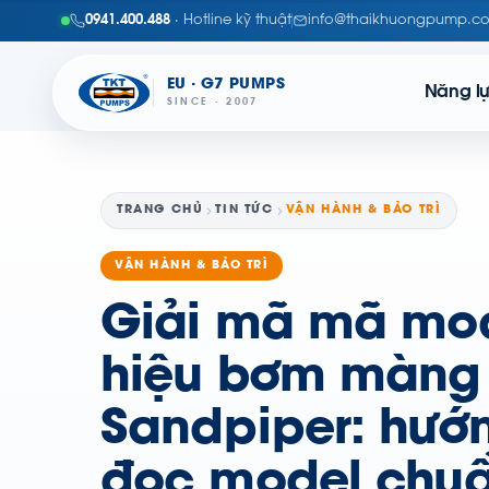
0941.400.488
· Hotline kỹ thuật
info@thaikhuongpump.c
EU · G7 PUMPS
Năng l
SINCE · 2007
TRANG CHỦ
TIN TỨC
VẬN HÀNH & BẢO TRÌ
VẬN HÀNH & BẢO TRÌ
Giải mã mã mod
hiệu bơm màng
Sandpiper: hướ
đọc model chu