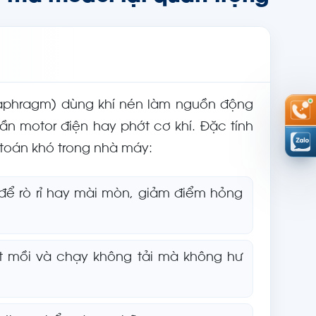
aphragm) dùng khí nén làm nguồn động
n motor điện hay phớt cơ khí. Đặc tính
 toán khó trong nhà máy:
để rò rỉ hay mài mòn, giảm điểm hỏng
 mồi và chạy không tải mà không hư