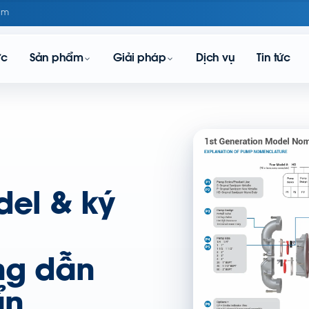
om
ực
Sản phẩm
Giải pháp
Dịch vụ
Tin tức
el & ký
ng dẫn
ẩn