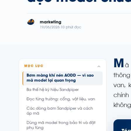
MA
marketing
19/06/2026
10 phút đọc
M
ã
MỤC LỤC
thông
Bơm màng khí nén AODD — vì sao
mã model lại quan trọng
van, 
Ba thế hệ ký hiệu Sandpiper
chính
Đọc từng trường: cổng, vật liệu, van
không
Các dòng bơm Sandpiper và cách
áp mã
Dùng mã model trong bảo trì và đặt
phụ tùng