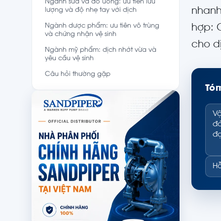
Ngành sữa và đồ uống: ưu tiên lưu
nhanh
lượng và độ nhẹ tay với dịch
Ngành dược phẩm: ưu tiên vô trùng
hợp: 
và chứng nhận vệ sinh
cho dị
Ngành mỹ phẩm: dịch nhớt vừa và
yêu cầu vệ sinh
Câu hỏi thường gặp
Tóm
Vậ
đá
đọ
Hỗ