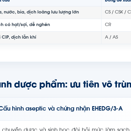
u cầu
Dòng đề xuấ
, nước, bia, dịch loãng lưu lượng lớn
CS / CSK / 
ch có hạt/sợi, dễ nghẽn
CR
 CIP, dịch lẫn khí
A / AS
nh dược phẩm: ưu tiên vô trù
Cấu hình aseptic và chứng nhận EHEDG/3-A
 chuyền dược và sinh học đòi hỏi mức làm sạch