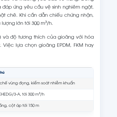
à đáp ứng yêu cầu vệ sinh nghiêm ngặt,
ặt chẽ. Khi cần dẫn chiếu chứng nhận,
lượng lớn tới 300 m³/h.
ỗ) và độ tương thích của gioăng với hóa
ét. Việc lựa chọn gioăng EPDM, FKM hay
chú
chế vùng đọng, kiểm soát nhiễm khuẩn
EHEDG/3-A, tới 300 m³/h
ầng, cột áp tới 150 m