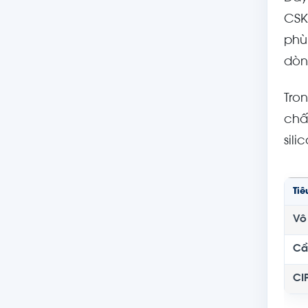
CSK
phù
dòn
Tro
chấ
sili
Tiê
Vô
Cầ
CI