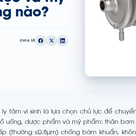
ng nào?
CHIA SẺ
ly tâm vi sinh là lựa chọn chủ lực để chuyển
đồ uống, dược phẩm và mỹ phẩm: thân bơm 
ấp (thường ≤0.8µm) chống bám khuẩn, không