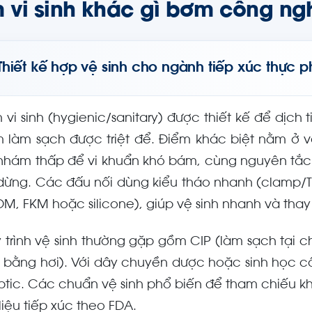
 vi sinh khác gì bơm công ng
Thiết kế hợp vệ sinh cho ngành tiếp xúc thực
 vi sinh (hygienic/sanitary) được thiết kế để dịc
 làm sạch được triệt để. Điểm khác biệt nằm ở vậ
nhám thấp để vi khuẩn khó bám, cùng nguyên tắc 
 dừng. Các đấu nối dùng kiểu tháo nhanh (clamp/
DM, FKM hoặc silicone), giúp vệ sinh nhanh và thay
 trình vệ sinh thường gặp gồm CIP (làm sạch tại ch
 bằng hơi). Với dây chuyền dược hoặc sinh học cầ
ptic. Các chuẩn vệ sinh phổ biến để tham chiếu 
liệu tiếp xúc theo FDA.