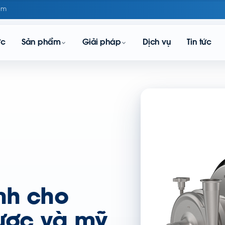
om
ực
Sản phẩm
Giải pháp
Dịch vụ
Tin tức
inh cho
ược và mỹ