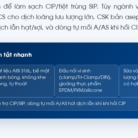
 để làm sạch CIP/tiệt trùng SIP. Tùy ngành
CS cho dịch loãng lưu lượng lớn, CSK bản as
ch lẫn hạt/sợi, và dòng tự mồi A/AS khi hồi CI
 tắt nhanh
t liệu AISI 316L, bề mặt
Đấu nối vi sinh
Sữa và
nh bóng, không khe
(clamp/Tri-Clamp/DIN),
lượng 
ng, tự thoát
gioăng thực phẩm
có hạt
EPDM/FKM/silicone
 trợ CIP/SIP; dòng tự mồi A/AS hút dịch lẫn khí khi hồi CIP