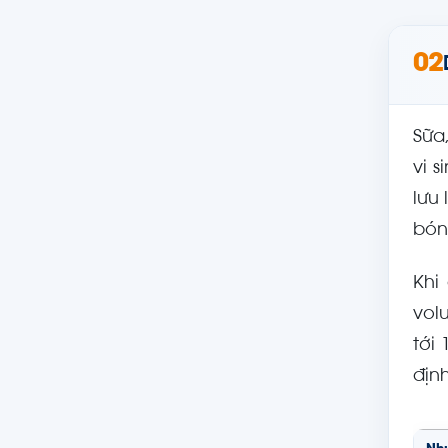
02
Sữa
vi 
lưu
bón
Khi
vol
tới
địn