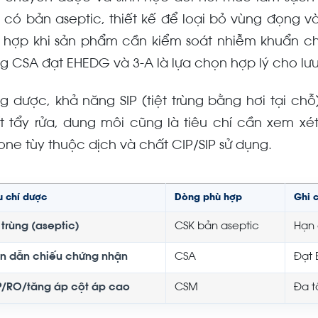
 có bản aseptic, thiết kế để loại bỏ vùng đọng v
 hợp khi sản phẩm cần kiểm soát nhiễm khuẩn ch
g CSA đạt EHEDG và 3-A là lựa chọn hợp lý cho lưu 
ng dược, khả năng SIP (tiệt trùng bằng hơi tại ch
t tẩy rửa, dung môi cũng là tiêu chí cần xem x
cone tùy thuộc dịch và chất CIP/SIP sử dụng.
u chí dược
Dòng phù hợp
Ghi 
 trùng (aseptic)
CSK bản aseptic
Hạn 
n dẫn chiếu chứng nhận
CSA
Đạt 
P/RO/tăng áp cột áp cao
CSM
Đa t