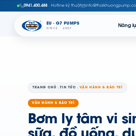
0941.400.488
· Hotline kỹ thuật
info@thaikhuongpump.c
EU · G7 PUMPS
Năng l
SINCE · 2007
TRANG CHỦ
TIN TỨC
VẬN HÀNH & BẢO TRÌ
VẬN HÀNH & BẢO TRÌ
Bơm ly tâm vi s
sữa, đồ uống, d