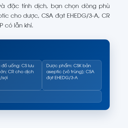
 và đặc tính dịch, bạn chọn dòng phù
eptic cho dược, CSA đạt EHEDG/3-A, CR
P có lẫn khí.
 đồ uống: CS lưu
Dược phẩm: CSK bản
lớn; CR cho dịch
aseptic (vô trùng); CSA
/sợi
đạt EHEDG/3-A