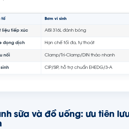
 tố
Bơm vi sinh
 liệu tiếp xúc
AISI 316L đánh bóng
e đọng dịch
Hạn chế tối đa, tự thoát
u nối
Clamp/Tri-Clamp/DIN tháo nhanh
 sinh
CIP/SIP, hỗ trợ chuẩn EHEDG/3-A
nh sữa và đồ uống: ưu tiên lưu
h