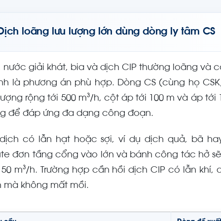
Dịch loãng lưu lượng lớn dùng dòng ly tâm CS
, nước giải khát, bia và dịch CIP thường loãng và 
sinh là phương án phù hợp. Dòng CS (cùng họ CSK/C
 lượng rộng tới 500 m³/h, cột áp tới 100 m và áp tới
g để đáp ứng đa dạng công đoạn.
 dịch có lẫn hạt hoặc sợi, ví dụ dịch quả, bã ha
ute đơn tầng cổng vào lớn và bánh công tác hở sẽ
 150 m³/h. Trường hợp cần hồi dịch CIP có lẫn khí
h mà không mất mồi.