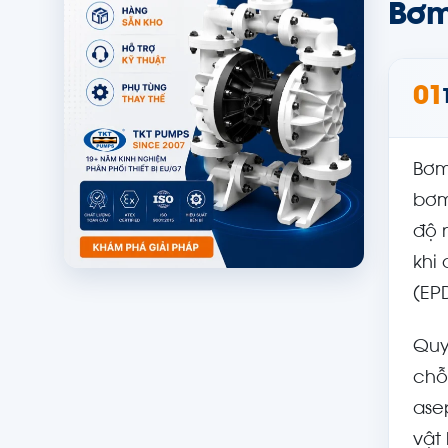
Bơm
01
Bơm
bơm
độ 
khi
(EP
Quy
chỗ
ase
vật 