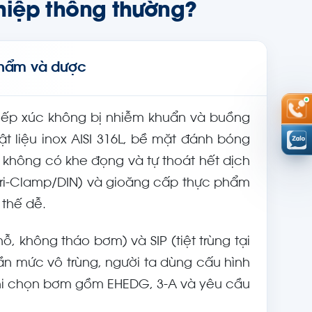
hiệp thông thường?
 phẩm và dược
h tiếp xúc không bị nhiễm khuẩn và buồng
t liệu inox AISI 316L, bề mặt đánh bóng
không có khe đọng và tự thoát hết dịch
Tri-Clamp/DIN) và gioăng cấp thực phẩm
 thế dễ.
ỗ, không tháo bơm) và SIP (tiệt trùng tại
n mức vô trùng, người ta dùng cấu hình
khi chọn bơm gồm EHEDG, 3-A và yêu cầu