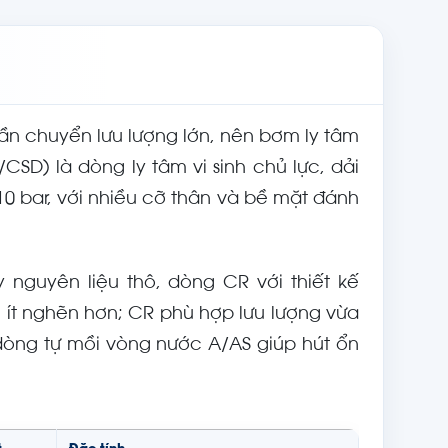
cần chuyển lưu lượng lớn, nên bơm ly tâm
SD) là dòng ly tâm vi sinh chủ lực, dải
 10 bar, với nhiều cỡ thân và bề mặt đánh
y nguyên liệu thô, dòng CR với thiết kế
 ít nghẽn hơn; CR phù hợp lưu lượng vừa
, dòng tự mồi vòng nước A/AS giúp hút ổn