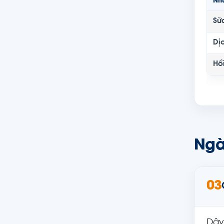
Nh
Sữa
Dị
Hồi
Ngà
03
Dây