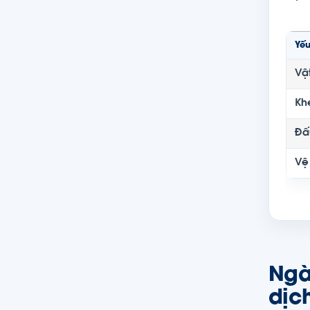
Yếu
Vật
Kh
Đấ
Vệ
Ngà
dịc