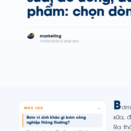
phẩm: chọn dò
MA
marketing
19/06/2026
8 phút đọc
B
ơm 
MỤC LỤC
sữa, 
Bơm vi sinh khác gì bơm công
nghiệp thông thường?
Ra th