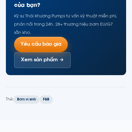
của bạn?
Kỹ sư Thái Khương Pumps tư vấn kỹ thuật miễn phí,
phản hồi trong 24h. 28+ thương hiệu bơm EU/G7
sẵn kho.
Yêu cầu báo giá
Xem sản phẩm →
Thẻ:
Bơm vi sinh
F&B