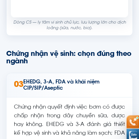
Dòng CS — ly tâm vi sinh chủ lực, lưu lượng lớn cho dịch
loãng (sữa, nước, bia).
Chứng nhận vệ sinh: chọn đúng theo
ngành
EHEDG, 3-A, FDA và khái niệm
03
CIP/SIP/Aseptic
Chứng nhận quyết định việc bơm có được
chấp nhận trong dây chuyền sữa, dược
hay không. EHEDG và 3-A đánh giá thiết
kế hợp vệ sinh và khả năng làm sạch; FDA