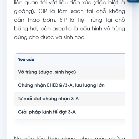
liên quan tới vật liệu tiếp xúc (đặc biệt là
gioăng). CIP là làm sạch tại chỗ không
cần tháo bơm, SIP là tiệt trùng tại chỗ
bằng hơi, còn aseptic là cấu hình vô trùng
dùng cho dược và sinh học.
Yêu cầu
Dòng
Vô trùng (dược, sinh học)
CSK
Chứng nhận EHEDG/3-A, lưu lượng lớn
CSA 
Tự mồi đạt chứng nhận 3-A
ASH
Giải pháp kinh tế đạt 3-A
CN 