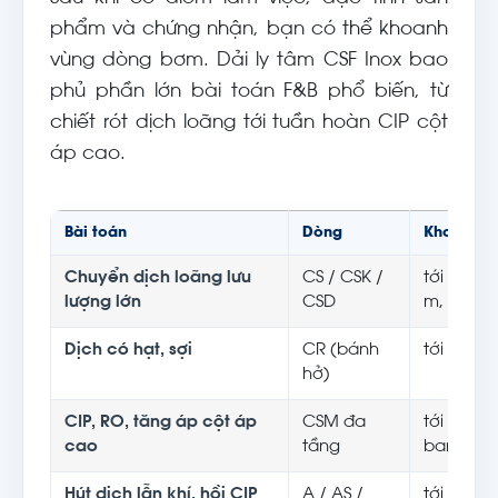
phẩm và chứng nhận, bạn có thể khoanh
vùng dòng bơm. Dải ly tâm CSF Inox bao
phủ phần lớn bài toán F&B phổ biến, từ
chiết rót dịch loãng tới tuần hoàn CIP cột
áp cao.
Bài toán
Dòng
Khoảng n
Chuyển dịch loãng lưu
CS / CSK /
tới 500 m
lượng lớn
CSD
m, áp tới
Dịch có hạt, sợi
CR (bánh
tới 150 m
hở)
CIP, RO, tăng áp cột áp
CSM đa
tới 150 m
cao
tầng
bar)
Hút dịch lẫn khí, hồi CIP
A / AS /
tới 50 m³