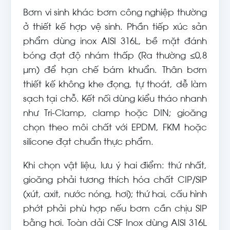
Bơm vi sinh khác bơm công nghiệp thường
ở thiết kế hợp vệ sinh. Phần tiếp xúc sản
phẩm dùng inox AISI 316L, bề mặt đánh
bóng đạt độ nhám thấp (Ra thường ≤0,8
µm) để hạn chế bám khuẩn. Thân bơm
thiết kế không khe đọng, tự thoát, dễ làm
sạch tại chỗ. Kết nối dùng kiểu tháo nhanh
như Tri-Clamp, clamp hoặc DIN; gioăng
chọn theo môi chất với EPDM, FKM hoặc
silicone đạt chuẩn thực phẩm.
Khi chọn vật liệu, lưu ý hai điểm: thứ nhất,
gioăng phải tương thích hóa chất CIP/SIP
(xút, axit, nước nóng, hơi); thứ hai, cấu hình
phớt phải phù hợp nếu bơm cần chịu SIP
bằng hơi. Toàn dải CSF Inox dùng AISI 316L