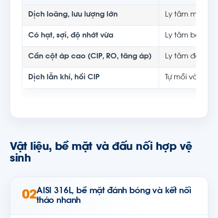
Dịch loãng, lưu lượng lớn
Ly tâm một tầ
Có hạt, sợi, độ nhớt vừa
Ly tâm bánh h
Cần cột áp cao (CIP, RO, tăng áp)
Ly tâm đa tần
Dịch lẫn khí, hồi CIP
Tự mồi vòng n
Vật liệu, bề mặt và đấu nối hợp vệ
sinh
AISI 316L, bề mặt đánh bóng và kết nối
02
tháo nhanh