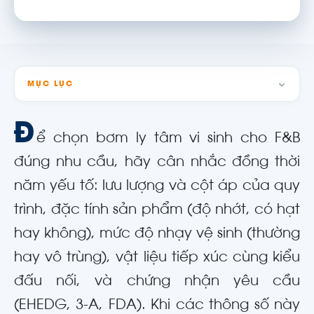
MỤC LỤC
Đ
ể chọn bơm ly tâm vi sinh cho F&B
đúng nhu cầu, hãy cân nhắc đồng thời
năm yếu tố: lưu lượng và cột áp của quy
trình, đặc tính sản phẩm (độ nhớt, có hạt
hay không), mức độ nhạy vệ sinh (thường
hay vô trùng), vật liệu tiếp xúc cùng kiểu
đấu nối, và chứng nhận yêu cầu
(EHEDG, 3-A, FDA). Khi các thông số này