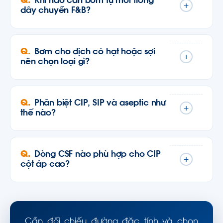
Khi nào cần bơm tự mồi trong
+
dây chuyền F&B?
Bơm cho dịch có hạt hoặc sợi
+
nên chọn loại gì?
Phân biệt CIP, SIP và aseptic như
+
thế nào?
Dòng CSF nào phù hợp cho CIP
+
cột áp cao?
Cần đối chiếu đường đặc tính và chọn