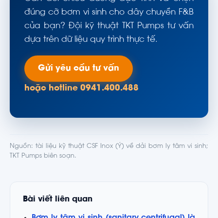
đúng cỡ bơm vi sinh cho dây chuyền F&B
của bạn? Đội kỹ thuật TKT Pumps tư vấn
dựa trên dữ liệu quy trình thực tế.
Gửi yêu cầu tư vấn
hoặc hotline 0941.400.488
Nguồn: tài liệu kỹ thuật CSF Inox (Ý) về dải bơm ly tâm vi sinh;
TKT Pumps biên soạn.
Bài viết liên quan