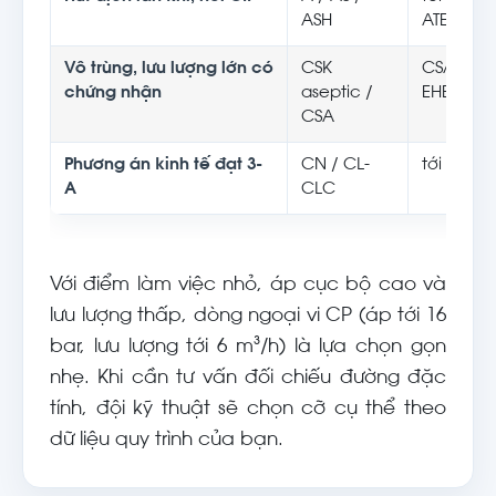
ASH
ATEX
Vô trùng, lưu lượng lớn có
CSK
CSA tới 3
chứng nhận
aseptic /
EHEDG/3
CSA
Phương án kinh tế đạt 3-
CN / CL-
tới 75 m³
A
CLC
Với điểm làm việc nhỏ, áp cục bộ cao và
lưu lượng thấp, dòng ngoại vi CP (áp tới 16
bar, lưu lượng tới 6 m³/h) là lựa chọn gọn
nhẹ. Khi cần tư vấn đối chiếu đường đặc
tính, đội kỹ thuật sẽ chọn cỡ cụ thể theo
dữ liệu quy trình của bạn.