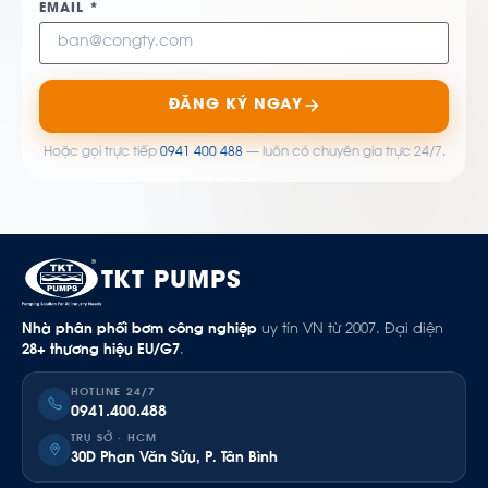
EMAIL *
ĐĂNG KÝ NGAY
Hoặc gọi trực tiếp
0941 400 488
— luôn có chuyên gia trực 24/7.
TKT PUMPS
Nhà phân phối bơm công nghiệp
uy tín VN từ 2007. Đại diện
28+ thương hiệu EU/G7
.
HOTLINE 24/7
0941.400.488
TRỤ SỞ · HCM
30D Phan Văn Sửu, P. Tân Bình