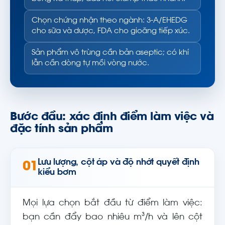
Chọn chứng nhận theo ngành: 3-A/EHEDG
cho sữa và dược, FDA cho gioăng tiếp xúc.
Sản phẩm vô trùng cần bản aseptic; có khí
lẫn cần dòng tự mồi vòng nước.
Bước đầu: xác định điểm làm việc và
đặc tính sản phẩm
Lưu lượng, cột áp và độ nhớt quyết định
01
kiểu bơm
Mọi lựa chọn bắt đầu từ điểm làm việc:
bạn cần đẩy bao nhiêu m³/h và lên cột