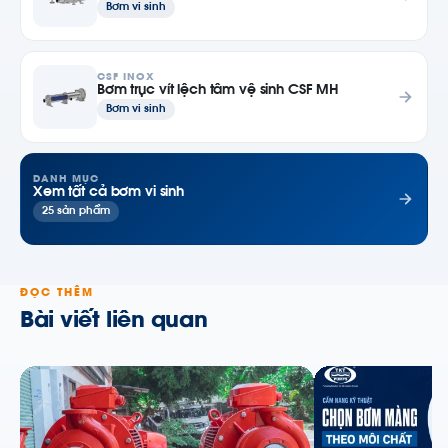
Bơm vi sinh
CSF INOX
Bơm trục vít lệch tâm vệ sinh CSF MH
Bơm vi sinh
DANH MỤC
Xem tất cả bơm vi sinh
25 sản phẩm
ĐỌC THÊM
Bài viết liên quan