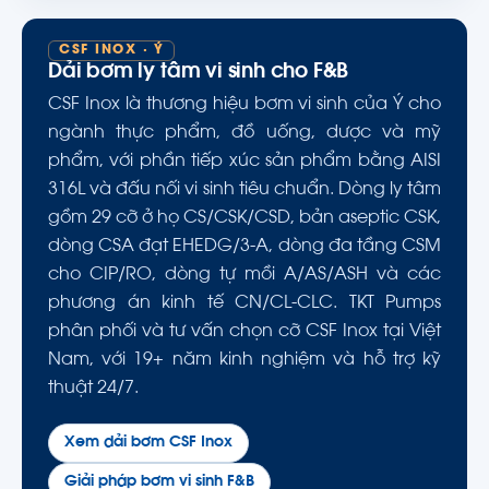
CSF INOX · Ý
Dải bơm ly tâm vi sinh cho F&B
CSF Inox là thương hiệu bơm vi sinh của Ý cho
ngành thực phẩm, đồ uống, dược và mỹ
phẩm, với phần tiếp xúc sản phẩm bằng AISI
316L và đấu nối vi sinh tiêu chuẩn. Dòng ly tâm
gồm 29 cỡ ở họ CS/CSK/CSD, bản aseptic CSK,
dòng CSA đạt EHEDG/3-A, dòng đa tầng CSM
cho CIP/RO, dòng tự mồi A/AS/ASH và các
phương án kinh tế CN/CL-CLC. TKT Pumps
phân phối và tư vấn chọn cỡ CSF Inox tại Việt
Nam, với 19+ năm kinh nghiệm và hỗ trợ kỹ
thuật 24/7.
Xem dải bơm CSF Inox
Giải pháp bơm vi sinh F&B