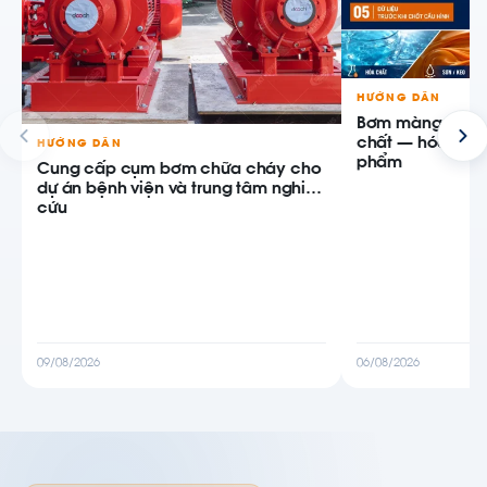
HƯỚNG DẪN
Bơm màng khí n
chất — hóa chất,
HƯỚNG DẪN
phẩm
Cung cấp cụm bơm chữa cháy cho
dự án bệnh viện và trung tâm nghiên
cứu
09/08/2026
06/08/2026