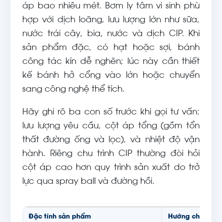
áp bao nhiêu mét. Bơm ly tâm vi sinh phù
hợp với dịch loãng, lưu lượng lớn như sữa,
nước trái cây, bia, nước và dịch CIP. Khi
sản phẩm đặc, có hạt hoặc sợi, bánh
công tác kín dễ nghẽn; lúc này cần thiết
kế bánh hở cổng vào lớn hoặc chuyển
sang công nghệ thể tích.
Hãy ghi rõ ba con số trước khi gọi tư vấn:
lưu lượng yêu cầu, cột áp tổng (gồm tổn
thất đường ống và lọc), và nhiệt độ vận
hành. Riêng chu trình CIP thường đòi hỏi
cột áp cao hơn quy trình sản xuất do trở
lực qua spray ball và đường hồi.
Đặc tính sản phẩm
Hướng chọn