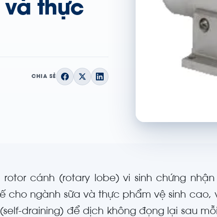
 và thực
CHIA SẺ
rotor cánh (rotary lobe) vi sinh chứng nhậ
 kế cho ngành sữa và thực phẩm vệ sinh cao, 
(self-draining) để dịch không đọng lại sau m