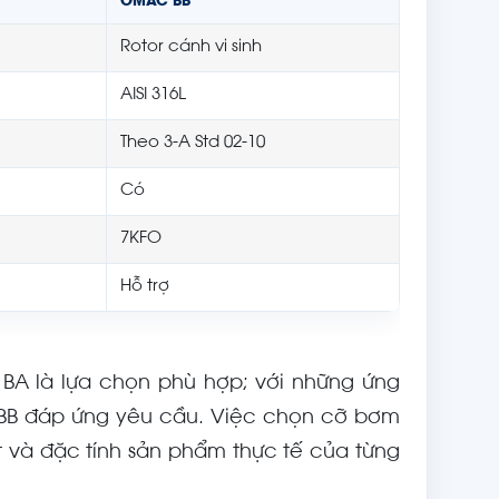
OMAC BB
Rotor cánh vi sinh
AISI 316L
Theo 3-A Std 02-10
Có
7KFO
Hỗ trợ
 BA là lựa chọn phù hợp; với những ứng
n BB đáp ứng yêu cầu. Việc chọn cỡ bơm
ớt và đặc tính sản phẩm thực tế của từng