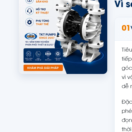
Vì 
01
Tiê
tiế
góc
vì 
dễ 
Đặc
phé
đọn
thời