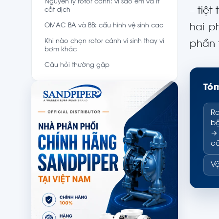
Nguyên lý rotor cánh: vì sao êm và ít
– tiệ
cắt dịch
OMAC BA và BB: cấu hình vệ sinh cao
hai p
Khi nào chọn rotor cánh vi sinh thay vì
phần 
bơm khác
Câu hỏi thường gặp
Tóm
Ro
bộ
→ 
cấ
Vậ