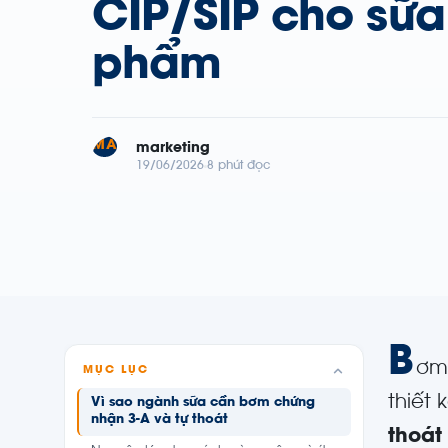
CIP/SIP cho sữa
phẩm
MA
marketing
19/06/2026
8 phút đọc
B
ơm 
MỤC LỤC
thiết
Vì sao ngành sữa cần bơm chứng
nhận 3-A và tự thoát
thoát