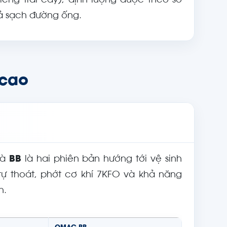
ếng trái cây), định lượng được theo số
ả sạch đường ống.
 cao
à
BB
là hai phiên bản hướng tới vệ sinh
tự thoát, phớt cơ khí 7KFO và khả năng
h.