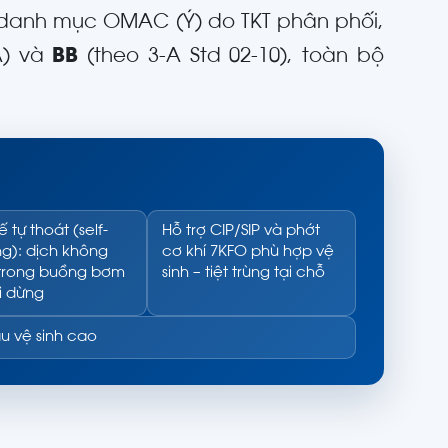
g danh mục OMAC (Ý) do TKT phân phối,
A) và
BB
(theo 3-A Std 02-10), toàn bộ
ế tự thoát (self-
Hỗ trợ CIP/SIP và phớt
ng): dịch không
cơ khí 7KFO phù hợp vệ
trong buồng bơm
sinh – tiệt trùng tại chỗ
i dừng
ầu vệ sinh cao