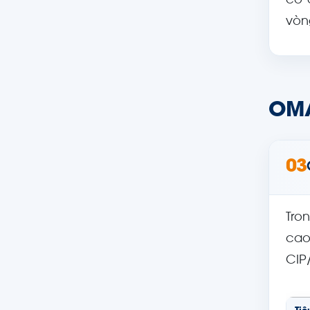
có 
vòn
OMA
03
Tro
cao
CIP