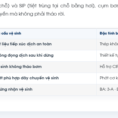
 chỗ) và SIP (tiệt trùng tại chỗ bằng hơi), cụm 
yền mà không phải tháo rời.
 cầu vệ sinh
Đặc tính 
 liệu tiếp xúc dịch an toàn
Thép khôn
ông đọng dịch sau khi dừng
Thiết kế t
 sinh không tháo bơm
Hỗ trợ CI
ớt phù hợp dây chuyền vệ sinh
Phớt cơ k
ứng nhận vệ sinh
BA: 3-A · 