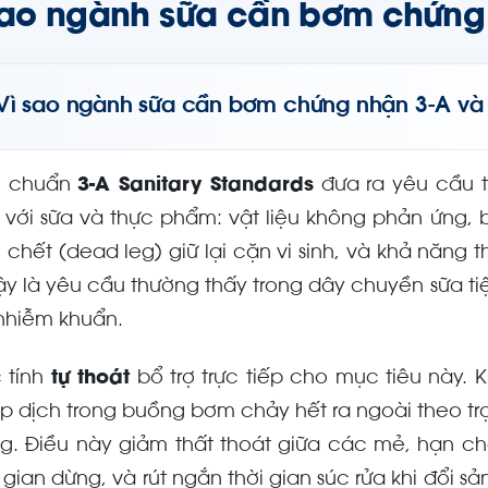
sao ngành sữa cần bơm chứng 
Vì sao ngành sữa cần bơm chứng nhận 3-A và 
u chuẩn
3-A Sanitary Standards
đưa ra yêu cầu th
p với sữa và thực phẩm: vật liệu không phản ứng,
 chết (dead leg) giữ lại cặn vi sinh, và khả năng t
vậy là yêu cầu thường thấy trong dây chuyền sữa t
nhiễm khuẩn.
 tính
tự thoát
bổ trợ trực tiếp cho mục tiêu này. 
p dịch trong buồng bơm chảy hết ra ngoài theo trọ
g. Điều này giảm thất thoát giữa các mẻ, hạn chế 
 gian dừng, và rút ngắn thời gian súc rửa khi đổi sả