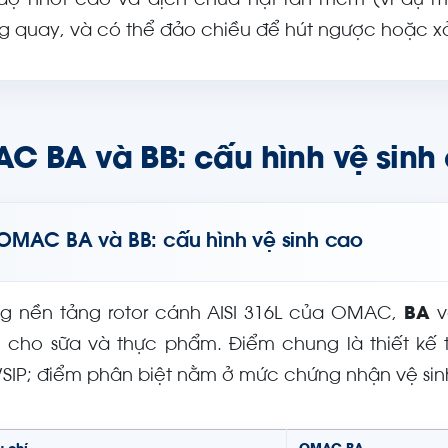
độ nhớt cao và dịch chứa hạt rắn mềm (ví dụ mi
g quay, và có thể đảo chiều để hút ngược hoặc x
C BA và BB: cấu hình vệ sinh
OMAC BA và BB: cấu hình vệ sinh cao
ng nền tảng rotor cánh AISI 316L của OMAC,
BA
v
 cho sữa và thực phẩm. Điểm chung là thiết kế 
/SIP; điểm phân biệt nằm ở mức chứng nhận vệ sin