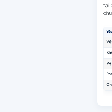
tại
chu
Yêu
Vật
Kh
Vệ
Ph
Ch