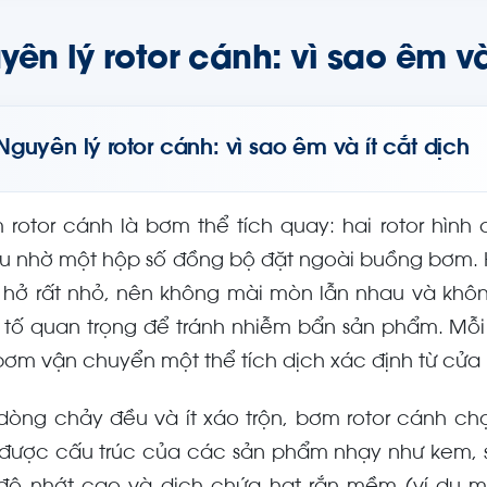
ên lý rotor cánh: vì sao êm và
Nguyên lý rotor cánh: vì sao êm và ít cắt dịch
 rotor cánh là bơm thể tích quay: hai rotor hìn
u nhờ một hộp số đồng bộ đặt ngoài buồng bơm. H
 hở rất nhỏ, nên không mài mòn lẫn nhau và khô
 tố quan trọng để tránh nhiễm bẩn sản phẩm. Mỗi
bơm vận chuyển một thể tích dịch xác định từ cửa 
dòng chảy đều và ít xáo trộn, bơm rotor cánh ch
 được cấu trúc của các sản phẩm nhạy như kem, số