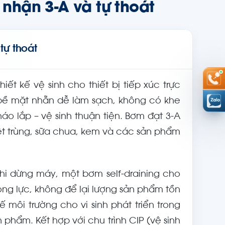
nhận 3-A và tự thoát
tự thoát
iết kế vệ sinh cho thiết bị tiếp xúc trực
 bề mặt nhẵn dễ làm sạch, không có khe
háo lắp – vệ sinh thuận tiện. Bơm đạt 3-A
iệt trùng, sữa chua, kem và các sản phẩm
Khi dừng máy, một bơm self-draining cho
ng lực, không để lại lượng sản phẩm tồn
môi trường cho vi sinh phát triển trong
n phẩm. Kết hợp với chu trình CIP (vệ sinh