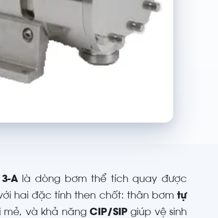
n
3-A
là dòng bơm thể tích quay được
với hai đặc tính then chốt: thân bơm
tự
ỗi mẻ, và khả năng
CIP/SIP
giúp vệ sinh