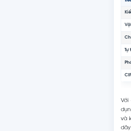
Tiê
Ki
Vật
Ch
Tự 
Ph
CIP
Với
dụn
và 
dây