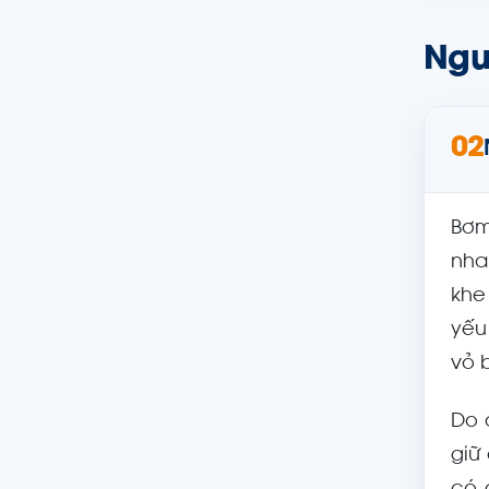
Nguy
02
Bơm
nha
khe
yếu
vỏ 
Do 
giữ