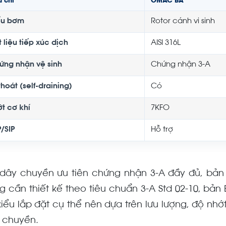
u chí
OMAC BA
ểu bơm
Rotor cánh vi sinh
 liệu tiếp xúc dịch
AISI 316L
ứng nhận vệ sinh
Chứng nhận 3-A
thoát (self-draining)
Có
ớt cơ khí
7KFO
/SIP
Hỗ trợ
 dây chuyền ưu tiên chứng nhận 3-A đầy đủ, bản
g cần thiết kế theo tiêu chuẩn 3-A Std 02-10, bả
kiểu lắp đặt cụ thể nên dựa trên lưu lượng, độ nh
 chuyền.