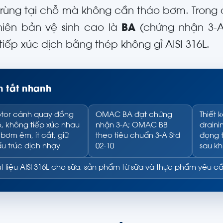
t trùng tại chỗ mà không cần tháo bơm. Tron
hiên bản vệ sinh cao là
BA
(chứng nhận 3-
tiếp xúc dịch bằng thép không gỉ AISI 316L.
 tắt nhanh
tor cánh quay đồng
OMAC BA đạt chứng
Thiết k
, không tiếp xúc nhau
nhận 3-A; OMAC BB
draini
bơm êm, ít cắt, giữ
theo tiêu chuẩn 3-A Std
đọng 
u trúc dịch nhạy
02-10
sau kh
t liệu AISI 316L cho sữa, sản phẩm từ sữa và thực phẩm yêu c