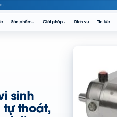
om
ực
Sản phẩm
Giải pháp
Dịch vụ
Tin tức
i sinh
tự thoát,