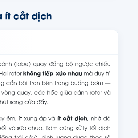
 ít cắt dịch
h cánh (lobe) quay đồng bộ ngược chiều
ai rotor
không tiếp xúc nhau
mà duy trì
ng cần bôi trơn bên trong buồng bơm —
 vòng quay, các hốc giữa cánh rotor và
hút sang cửa đẩy.
ạy êm, ít xung áp và
ít cắt dịch
, nhờ đó
t và sữa chua. Bơm cũng xử lý tốt dịch