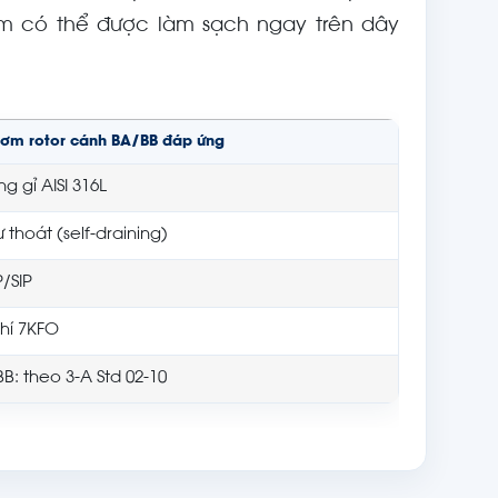
bơm có thể được làm sạch ngay trên dây
bơm rotor cánh BA/BB đáp ứng
g gỉ AISI 316L
ự thoát (self-draining)
P/SIP
hí 7KFO
BB: theo 3-A Std 02-10