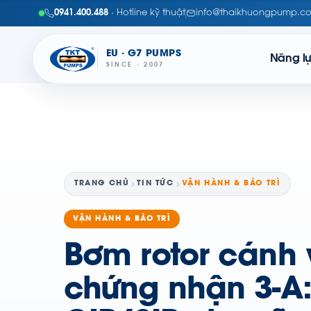
0941.400.488
· Hotline kỹ thuật
info@thaikhuongpump.c
EU · G7 PUMPS
Năng l
SINCE · 2007
TRANG CHỦ
TIN TỨC
VẬN HÀNH & BẢO TRÌ
VẬN HÀNH & BẢO TRÌ
Bơm rotor cánh v
chứng nhận 3-A: 