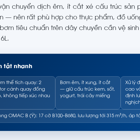
ận chuyển dịch êm, ít cắt xé cấu trúc sản 
ắn — nên rất phù hợp cho thực phẩm, đồ uống
bơm tiêu chuẩn trên dây chuyền cần vệ sinh 
16L.
 tắt nhanh
m thể tích quay: 2
Bơm êm, ít xung, ít cắt
Xử lý 
tor cánh quay đồng
— giữ cấu trúc kem, sốt,
cao và
, không tiếp xúc nhau
yogurt, trái cây miếng
định l
nghịc
ng OMAC B (Ý): 17 cỡ B100–B680, lưu lượng tới 315 m³/h, áp tớ