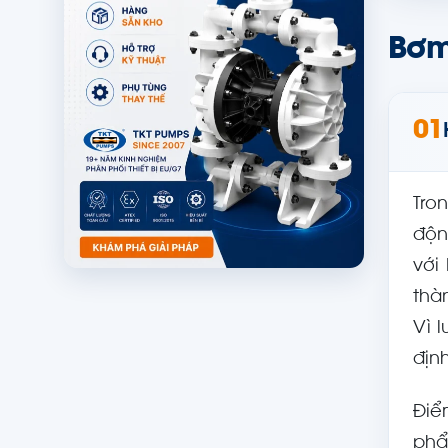
Bơm
01
Tro
độn
với
thà
Vì 
địn
Điể
phẩ