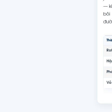
— k
bôi
đườ
Th
Rot
Hộ
Ph
Vỏ