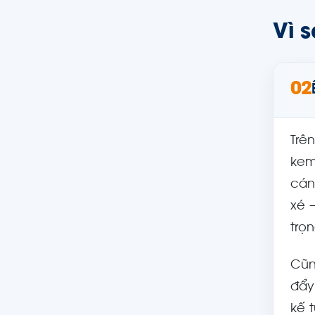
Vì 
02
Trê
kem
cán
xé 
trọ
Cũn
đẩy
kế 