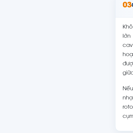
03
Khô
lớn
cav
hoạ
đượ
giữ
Nếu
nhạ
rot
cụm