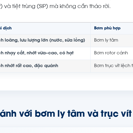
) và tiệt trùng (SIP) mà không cần tháo rời.
i dịch
Bơm phù hợp
ch loãng, lưu lượng lớn (nước, sữa lỏng)
Bơm ly tâm
ch nhạy cắt, nhớt vừa–cao, có hạt
Bơm rotor cánh
ch nhớt rất cao, đặc quánh
Bơm trục vít lệch
ánh với bơm ly tâm và trục ví