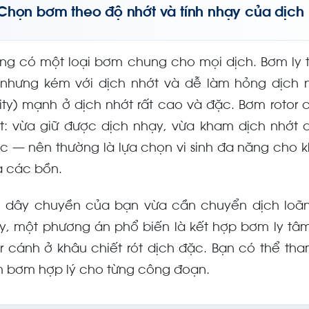
Chọn bơm theo độ nhớt và tính nhạy của dịch
ng có một loại bơm chung cho mọi dịch. Bơm ly t
 nhưng kém với dịch nhớt và dễ làm hỏng dịch nh
ity) mạnh ở dịch nhớt rất cao và đặc. Bơm rotor 
t: vừa giữ được dịch nhạy, vừa kham dịch nhớt c
c — nên thường là lựa chọn vi sinh đa năng cho k
a các bồn.
 dây chuyền của bạn vừa cần chuyển dịch loãng
y, một phương án phổ biến là kết hợp bơm ly tâ
or cánh ở khâu chiết rót dịch đặc. Bạn có thể 
 bơm hợp lý cho từng công đoạn.