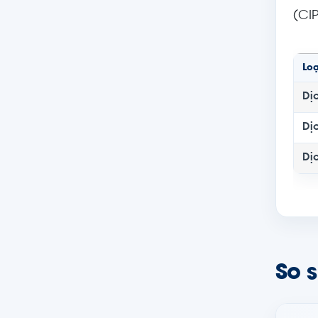
(CIP
Loạ
Dị
Dị
Dị
So s