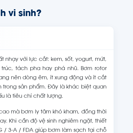
h vi sinh?
nhạy với lực cắt: kem, sốt, yogurt, mứt,
rúc, tách pha hay phá nhũ. Bơm rotor
ng nên dòng êm, ít xung động và ít cắt
 trong sản phẩm. Đây là khác biệt quan
u là tiêu chí chất lượng.
ớt cao mà bơm ly tâm khó kham, đồng thời
ay. Khi cần độ vệ sinh nghiêm ngặt, thiết
G / 3-A / FDA giúp bơm làm sạch tại chỗ