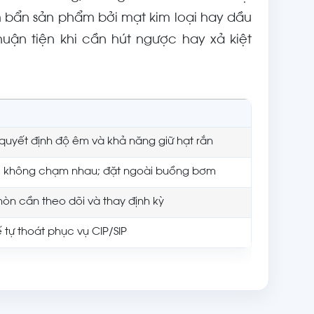
 bẩn sản phẩm bởi mạt kim loại hay dầu
uận tiện khi cần hút ngược hay xả kiệt
quyết định độ êm và khả năng giữ hạt rắn
a, không chạm nhau; đặt ngoài buồng bơm
 mòn cần theo dõi và thay định kỳ
ế tự thoát phục vụ CIP/SIP