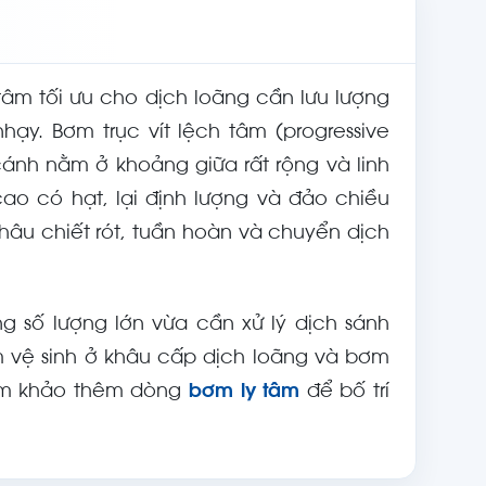
âm tối ưu cho dịch loãng cần lưu lượng
ạy. Bơm trục vít lệch tâm (progressive
cánh nằm ở khoảng giữa rất rộng và linh
ao có hạt, lại định lượng và đảo chiều
hâu chiết rót, tuần hoàn và chuyển dịch
 số lượng lớn vừa cần xử lý dịch sánh
m vệ sinh ở khâu cấp dịch loãng và bơm
tham khảo thêm dòng
bơm ly tâm
để bố trí