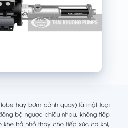
 lobe hay bơm cánh quay) là một loại
 đồng bộ ngược chiều nhau, không tiếp
khe hở nhỏ thay cho tiếp xúc cơ khí,