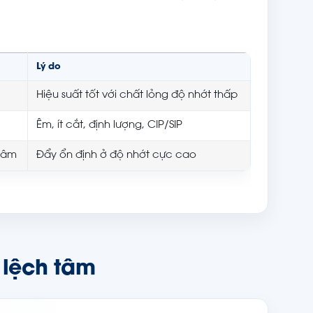
Lý do
Hiệu suất tốt với chất lỏng độ nhớt thấp
Êm, ít cắt, định lượng, CIP/SIP
 tâm
Đẩy ổn định ở độ nhớt cực cao
t lệch tâm