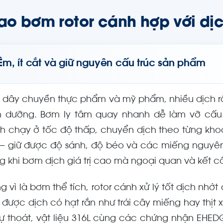
sao bơm rotor cánh hợp với dịc
Êm, ít cắt và giữ nguyên cấu trúc sản phẩm
n dây chuyền thực phẩm và mỹ phẩm, nhiều dịch rất 
 dưỡng. Bơm ly tâm quay nhanh dễ làm vỡ cấu t
h chạy ở tốc độ thấp, chuyển dịch theo từng khoa
— giữ được độ sánh, độ béo và các miếng nguyên
ng khi bơm dịch giá trị cao mà ngoại quan và kết cấ
g vì là bơm thể tích, rotor cánh xử lý tốt dịch nh
 được dịch có hạt rắn như trái cây miếng hay thịt x
tự thoát, vật liệu 316L cùng các chứng nhận EHED