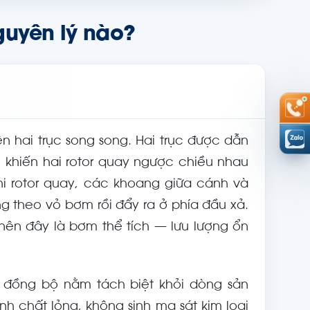
guyên lý nào?
ên hai trục song song. Hai trục được dẫn
khiến hai rotor quay ngược chiều nhau
i rotor quay, các khoang giữa cánh và
 theo vỏ bơm rồi đẩy ra ở phía đầu xả.
 nên đây là bơm thể tích — lưu lượng ổn
số đồng bộ nằm tách biệt khỏi dòng sản
 chất lỏng, không sinh ma sát kim loại