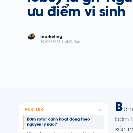
ưu điểm vi sinh
MA
marketing
19/06/2026
9 phút đọc
B
ơm
MỤC LỤC
bơm t
Bơm rotor cánh hoạt động theo
nguyên lý nào?
xúc n