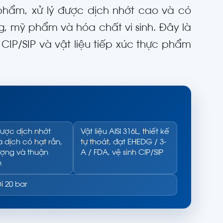
phẩm, xử lý được dịch nhớt cao và có
, mỹ phẩm và hóa chất vi sinh. Đây là
CIP/SIP và vật liệu tiếp xúc thực phẩm
được dịch nhớt
Vật liệu AISI 316L, thiết kế
 dịch có hạt rắn,
tự thoát, đạt EHEDG / 3-
ượng và thuận
A / FDA, vệ sinh CIP/SIP
h
i 20 bar