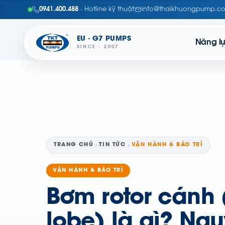
0941.400.488
· Hotline kỹ thuật
info@thaikhuongpump.c
EU · G7 PUMPS
Năng l
SINCE · 2007
TRANG CHỦ
TIN TỨC
VẬN HÀNH & BẢO TRÌ
VẬN HÀNH & BẢO TRÌ
Bơm rotor cánh 
lobe) là gì? Ngu