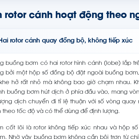
 rotor cánh hoạt động theo n
Hai rotor cánh quay đồng bộ, không tiếp xúc
ng buồng bơm có hai rotor hình cánh (lobe) lắp tr
g bởi một hộp số đồng bộ đặt ngoài buồng bơm, 
 khe hở rất nhỏ mà không bao giờ chạm nhau. Kh
nh buồng bơm hút dịch ở phía đầu vào, mang vòng
lượng dịch chuyển đi tỉ lệ thuận với số vòng quay
h theo tốc độ và có thể dùng để định lượng.
m cốt lõi là rotor không tiếp xúc nhau và hộp 
m. Nhờ vậy buồng bơm không cần bôi trơn từ chính