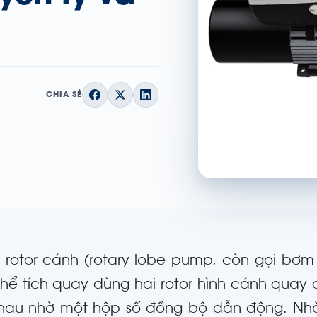
CHIA SẺ
 rotor cánh (rotary lobe pump, còn gọi bơm
hể tích quay dùng hai rotor hình cánh quay
hau nhờ một hộp số đồng bộ dẫn động. Nhờ 