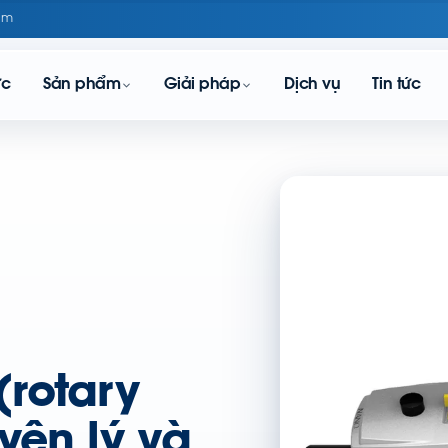
om
ực
Sản phẩm
Giải pháp
Dịch vụ
Tin tức
(rotary
yên lý và