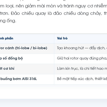
im loại, nên giảm mài mòn và tránh nguy cơ nhiễm
 trơn. Đảo chiều quay là đảo chiều dòng chảy, th
ng ống.
ành phần
Vai trò
or cánh (tri-lobe / bi-lobe)
Tạo khoang hút — đẩy dịch, 
p số đồng bộ
Giữ hai rotor quay đúng ph
ớt cơ khí
Làm kín trục, là chi tiết hao
 buồng bơm AISI 316L
Bề mặt tiếp xúc dịch, thiết k