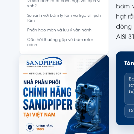
Vì sao bơm rotor cánh hợp với dịch vi
bơm v
sinh?
So sánh với bơm ly tâm và trục vít lệch
hạt r
tâm
dòng 
Phần hao mòn và lưu ý vận hành
AISI 3
Câu hỏi thường gặp về bơm rotor
cánh
Tóm
Bơ
ro
bộ
Dò