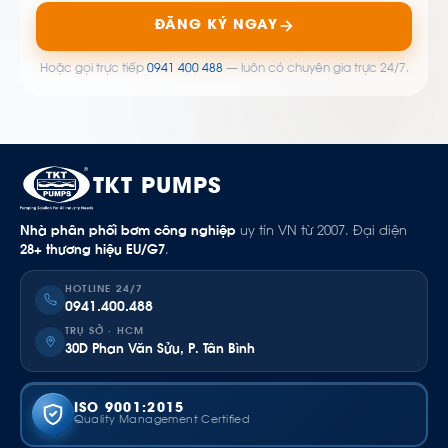
ĐĂNG KÝ NGAY
Hoặc gọi trực tiếp
0941 400 488
— luôn có chuyên gia trực 24/7.
TKT PUMPS
Nhà phân phối bơm công nghiệp
uy tín VN từ 2007. Đại diện
28+ thương hiệu EU/G7
.
HOTLINE 24/7
0941.400.488
TRỤ SỞ · HCM
30D Phan Văn Sửu, P. Tân Bình
ISO 9001:2015
Quality Management Certified