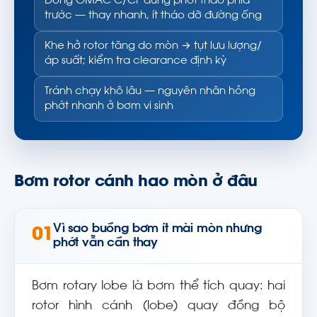
Dòng OMAC C/CF dùng phớt tháo phía
trước — thay nhanh, ít tháo dỡ đường ống
Khe hở rotor tăng do mòn → tụt lưu lượng/
áp suất; kiểm tra clearance định kỳ
Tránh chạy khô lâu — nguyên nhân hỏng
phớt nhanh ở bơm vi sinh
Bơm rotor cánh hao mòn ở đâu
Vì sao buồng bơm ít mài mòn nhưng
01
phớt vẫn cần thay
Bơm rotary lobe là bơm thể tích quay: hai
rotor hình cánh (lobe) quay đồng bộ