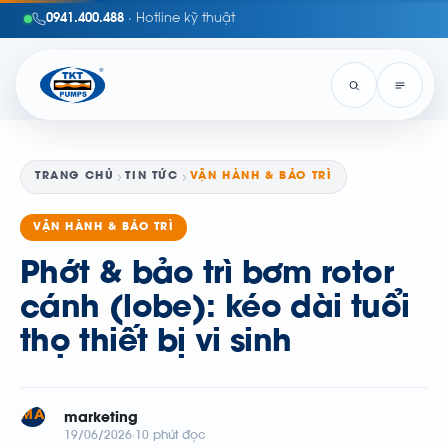
0941.400.488
· Hotline kỹ thuật
TRANG CHỦ
TIN TỨC
VẬN HÀNH & BẢO TRÌ
VẬN HÀNH & BẢO TRÌ
Phớt & bảo trì bơm rotor
cánh (lobe): kéo dài tuổi
thọ thiết bị vi sinh
MA
marketing
19/06/2026
10 phút đọc