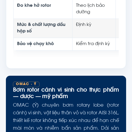
Đo khe hở rotor
Theo lịch bảo
Giữ l
dưỡng
định
Mức & chất lượng dầu
Định kỳ
Bảo v
hộp số
bộ
Bảo vệ chạy khô
Kiểm tra định kỳ
Ngăn 
OMAC · Ý
Bơm rotor cánh vi sinh cho thực phẩm
— dược — mỹ phẩm
OMAC (Ý) chuyên bơm rotary lobe (rotor
cánh) vi sinh, vật liệu thân vỏ và rotor AISI 316L,
thiết kế rotor không tiếp xúc nhau để hạn chế
mài mòn và nhiễm bẩn sản phẩm. Dải sản