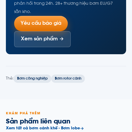
phản hồi trong 24h. 28+ thương hiệu bơm EU/G7
sẵn kho.
Yêu cầu báo giá
Xem sản phẩm →
Thẻ:
Bơm công nghiệp
Bơm rotor cánh
KHÁM PHÁ THÊM
Sản phẩm liên quan
Xem tất cả bơm cánh khế - Bơm lobe