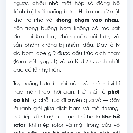
ngược chiều nhờ một hộp số đồng bộ
tách biệt với buồng bơm. Hai rotor giữ một
khe hở nhỏ và
không chạm vào nhau
,
nên trong buồng bơm không có ma sát
kim loại–kim loại, không cần bôi trơn, và
sản phẩm không bị nhiễm dầu. Đây là lý
do bơm lobe giữ được cấu trúc dịch nhạy
(kem, sốt, yogurt) và xử lý được dịch nhớt
cao có lẫn hạt rắn.
Tuy buồng bơm ít mài mòn, vẫn có hai vị trí
hao mòn theo thời gian. Thứ nhất là
phớt
cơ khí
tại chỗ trục đi xuyên qua vỏ — đây
là ranh giới giữa dịch bơm và môi trường,
nơi tiếp xúc trượt liên tục. Thứ hai là
khe hở
rotor
: khi mép rotor và mặt trong của vỏ