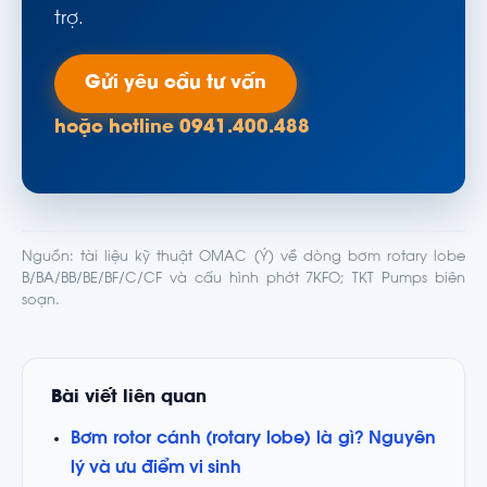
trợ.
Gửi yêu cầu tư vấn
hoặc hotline 0941.400.488
Nguồn: tài liệu kỹ thuật OMAC (Ý) về dòng bơm rotary lobe
B/BA/BB/BE/BF/C/CF và cấu hình phớt 7KFO; TKT Pumps biên
soạn.
Bài viết liên quan
Bơm rotor cánh (rotary lobe) là gì? Nguyên
lý và ưu điểm vi sinh