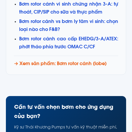
Bơm rotor cánh vi sinh chứng nhận 3-A: tự
thoát, CIP/SIP cho sữa và thực phẩm
Bơm rotor cánh vs bơm ly tâm vi sinh: chọn
loại nào cho F&B?
Bơm rotor cánh cao cấp EHEDG/3-A/ATEX:
phớt tháo phía trước OMAC C/CF
→ Xem sản phẩm: Bơm rotor cánh (lobe)
Cần tư vấn chọn bơm cho ứng dụng
của bạn?
Kỹ sư Thái Khương Pumps tư vấn kỹ thuật miễn phí,