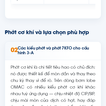
Phớt cơ khí và lựa chọn phù hợp
Các kiểu phớt và phớt 7KFO cho cấu
02
hình 3-A
Phớt cơ khí là chi tiết tiêu hao có chủ đích:
nó được thiết kế để mòn dần và thay theo
chu kỳ thay vì để rò. Trên dòng bơm lobe
OMAC có nhiều kiểu phớt cơ khí khác
nhau tuỳ ứng dụng — chịu nhiệt độ CIP/SIP,
chịu mài mòn của dịch có hạt, hay đáp