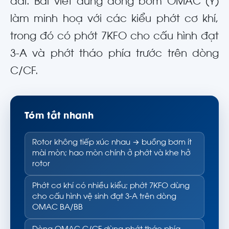
dài. Bài viết dùng dòng bơm OMAC (Ý)
làm minh hoạ với các kiểu phớt cơ khí,
trong đó có phớt 7KFO cho cấu hình đạt
3-A và phớt tháo phía trước trên dòng
C/CF.
Tóm tắt nhanh
Rotor không tiếp xúc nhau → buồng bơm ít
mài mòn; hao mòn chính ở phớt và khe hở
rotor
Phớt cơ khí có nhiều kiểu; phớt 7KFO dùng
cho cấu hình vệ sinh đạt 3-A trên dòng
OMAC BA/BB