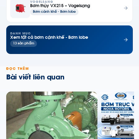
VOGELSANG
Bơm thùy VX215 – Vogelsang
Bơm cánh khế - Bơm lobe
DANH MỤC
Xem tất cả bơm cánh khế - Bơm lobe
13 sản phẩm
ĐỌC THÊM
Bài viết liên quan