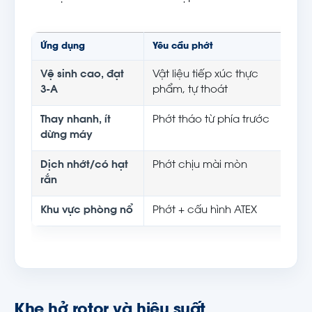
Ứng dụng
Yêu cầu phớt
Vệ sinh cao, đạt
Vật liệu tiếp xúc thực
3-A
phẩm, tự thoát
Thay nhanh, ít
Phớt tháo từ phía trước
dừng máy
Dịch nhớt/có hạt
Phớt chịu mài mòn
rắn
Khu vực phòng nổ
Phớt + cấu hình ATEX
Khe hở rotor và hiệu suất