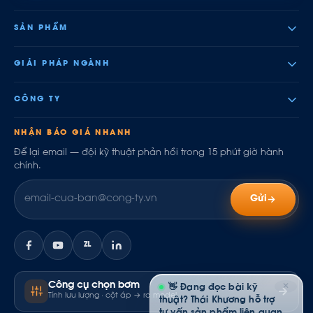
SẢN PHẨM
GIẢI PHÁP NGÀNH
CÔNG TY
NHẬN BÁO GIÁ NHANH
Để lại email — đội kỹ thuật phản hồi trong 15 phút giờ hành
chính.
Gửi
ZL
Công cụ chọn bơm
✕
👋 Đang đọc bài kỹ
Tính lưu lượng · cột áp → ra model
thuật? Thái Khương hỗ trợ