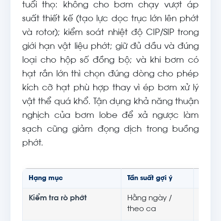
tuổi thọ: không cho bơm chạy vượt áp
suất thiết kế (tạo lực dọc trục lớn lên phớt
và rotor); kiểm soát nhiệt độ CIP/SIP trong
giới hạn vật liệu phớt; giữ đủ dầu và đúng
loại cho hộp số đồng bộ; và khi bơm có
hạt rắn lớn thì chọn đúng dòng cho phép
kích cỡ hạt phù hợp thay vì ép bơm xử lý
vật thể quá khổ. Tận dụng khả năng thuận
nghịch của bơm lobe để xả ngược làm
sạch cũng giảm đọng dịch trong buồng
phớt.
Hạng mục
Tần suất gợi ý
Mục đ
Kiểm tra rò phớt
Hằng ngày /
Phát 
theo ca
rò nặ