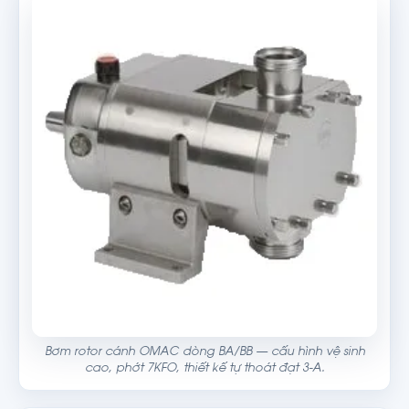
Bơm rotor cánh OMAC dòng BA/BB — cấu hình vệ sinh
cao, phớt 7KFO, thiết kế tự thoát đạt 3-A.