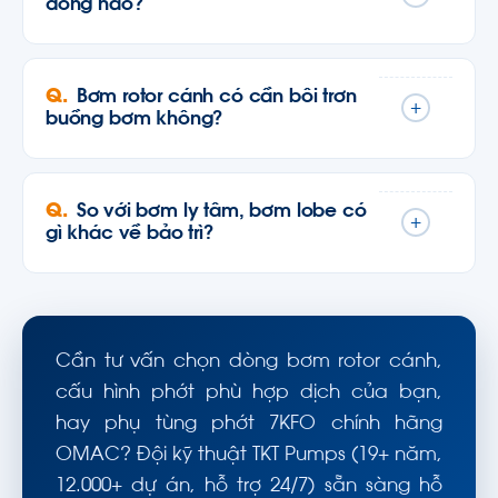
dòng nào?
Bơm rotor cánh có cần bôi trơn
+
buồng bơm không?
So với bơm ly tâm, bơm lobe có
+
gì khác về bảo trì?
Cần tư vấn chọn dòng bơm rotor cánh,
cấu hình phớt phù hợp dịch của bạn,
hay phụ tùng phớt 7KFO chính hãng
OMAC? Đội kỹ thuật TKT Pumps (19+ năm,
12.000+ dự án, hỗ trợ 24/7) sẵn sàng hỗ