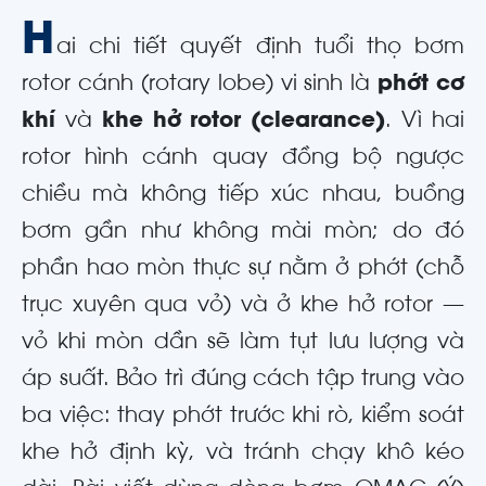
H
ai chi tiết quyết định tuổi thọ bơm
rotor cánh (rotary lobe) vi sinh là
phớt cơ
khí
và
khe hở rotor (clearance)
. Vì hai
rotor hình cánh quay đồng bộ ngược
chiều mà không tiếp xúc nhau, buồng
bơm gần như không mài mòn; do đó
phần hao mòn thực sự nằm ở phớt (chỗ
trục xuyên qua vỏ) và ở khe hở rotor —
vỏ khi mòn dần sẽ làm tụt lưu lượng và
áp suất. Bảo trì đúng cách tập trung vào
ba việc: thay phớt trước khi rò, kiểm soát
khe hở định kỳ, và tránh chạy khô kéo