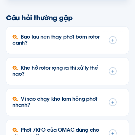
Câu hỏi thường gặp
Bao lâu nên thay phớt bơm rotor
+
cánh?
Khe hở rotor rộng ra thì xử lý thế
+
nào?
Vì sao chạy khô làm hỏng phớt
+
nhanh?
Phớt 7KFO của OMAC dùng cho
+