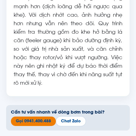
mạnh hơn (dịch loãng dễ hồi ngược qua
khe). Với dịch nhớt cao, ảnh hưởng nhẹ
hơn nhưng vẫn nên theo dõi. Quy trình
kiểm tra thường gồm đo khe hở bằng lá
căn (feeler gauge) khi bảo dưỡng định kỳ,
so với giá trị nhà sản xuất, và căn chỉnh
hoặc thay rotor/vỏ khi vượt ngưỡng. Việc
này nên ghi nhật ký để dự báo thời điểm
thay thế, thay vì chờ đến khi năng suất tụt
rõ mới xử lý.
Cần tư vấn nhanh về dòng bơm trong bài?
Gọi 0941.400.488
Chat Zalo