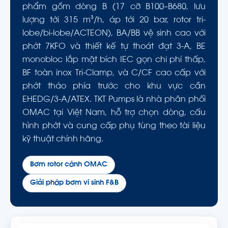
phẩm gồm dòng B (17 cỡ B100–B680, lưu
lượng tới 315 m³/h, áp tới 20 bar, rotor tri-
lobe/bi-lobe/ACTEON), BA/BB vệ sinh cao với
phớt 7KFO và thiết kế tự thoát đạt 3-A, BE
monobloc lắp mặt bích IEC gọn chi phí thấp,
BF toàn inox Tri-Clamp, và C/CF cao cấp với
phớt tháo phía trước cho khu vực cần
EHEDG/3-A/ATEX. TKT Pumps là nhà phân phối
OMAC tại Việt Nam, hỗ trợ chọn dòng, cấu
hình phớt và cung cấp phụ tùng theo tài liệu
kỹ thuật chính hãng.
Bơm rotor cánh OMAC
Giải pháp bơm vi sinh F&B