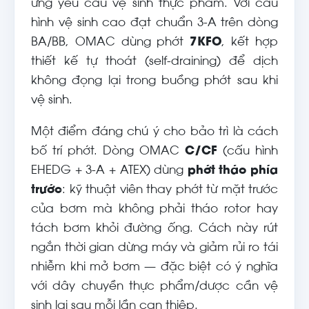
ứng yêu cầu vệ sinh thực phẩm. Với cấu
hình vệ sinh cao đạt chuẩn 3-A trên dòng
BA/BB, OMAC dùng phớt
7KFO
, kết hợp
thiết kế tự thoát (self-draining) để dịch
không đọng lại trong buồng phớt sau khi
vệ sinh.
Một điểm đáng chú ý cho bảo trì là cách
bố trí phớt. Dòng OMAC
C/CF
(cấu hình
EHEDG + 3-A + ATEX) dùng
phớt tháo phía
trước
: kỹ thuật viên thay phớt từ mặt trước
của bơm mà không phải tháo rotor hay
tách bơm khỏi đường ống. Cách này rút
ngắn thời gian dừng máy và giảm rủi ro tái
nhiễm khi mở bơm — đặc biệt có ý nghĩa
với dây chuyền thực phẩm/dược cần vệ
sinh lại sau mỗi lần can thiệp.