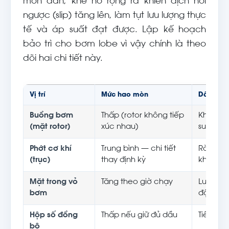
mòn dần, khe hở rộng ra khiến dịch hồi
ngược (slip) tăng lên, làm tụt lưu lượng thực
tế và áp suất đạt được. Lập kế hoạch
bảo trì cho bơm lobe vì vậy chính là theo
dõi hai chi tiết này.
Vị trí
Mức hao mòn
Dấu hiệu
Buồng bơm
Thấp (rotor không tiếp
Khe hở r
(mặt rotor)
xúc nhau)
suất gi
Phớt cơ khí
Trung bình — chi tiết
Rò rỉ qu
(trục)
thay định kỳ
khi dừn
Mặt trong vỏ
Tăng theo giờ chạy
Lưu lượ
bơm
độ khôn
Hộp số đồng
Thấp nếu giữ đủ dầu
Tiếng kê
bộ