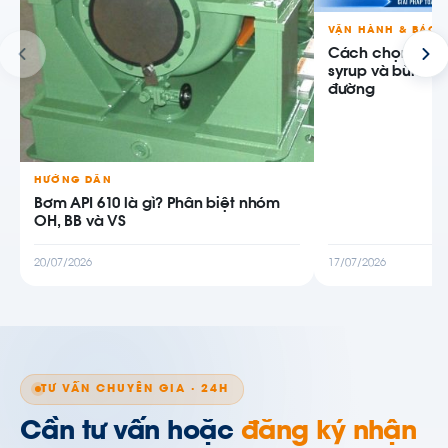
VẬN HÀNH & BẢO T
Cách chọn bơm tr
syrup và bùn bã
đường
HƯỚNG DẪN
Bơm API 610 là gì? Phân biệt nhóm
OH, BB và VS
20/07/2026
17/07/2026
TƯ VẤN CHUYÊN GIA · 24H
Cần tư vấn hoặc
đăng ký nhận