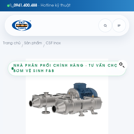
0941.400.488
· Hotline kỹ thuật
Trang chủ
Sản phẩm
CSF Inox
/
/
NHÀ PHÂN PHỐI CHÍNH HÃNG · TƯ VẤN CHỌN
BƠM VỆ SINH F&B