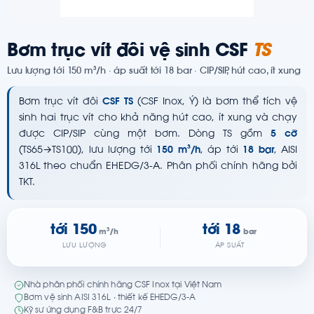
Bơm trục vít đôi vệ sinh CSF
TS
Lưu lượng tới 150 m³/h · áp suất tới 18 bar · CIP/SIP, hút cao, ít xung
Bơm trục vít đôi
CSF TS
(CSF Inox, Ý) là bơm thể tích vệ
sinh hai trục vít cho khả năng hút cao, ít xung và chạy
được CIP/SIP cùng một bơm. Dòng TS gồm
5 cỡ
(TS65→TS100), lưu lượng tới
150 m³/h
, áp tới
18 bar
, AISI
316L theo chuẩn EHEDG/3-A. Phân phối chính hãng bởi
TKT.
tới 150
tới 18
m³/h
bar
LƯU LƯỢNG
ÁP SUẤT
Nhà phân phối chính hãng CSF Inox tại Việt Nam
Bơm vệ sinh AISI 316L · thiết kế EHEDG/3-A
Kỹ sư ứng dụng F&B trực 24/7