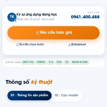
HOTLINE
Kỹ sư ứng dụng đang trực
TK
0941.400.488
Phản hồi 15 phút · Mon–Sat
Yêu cầu báo giá
Tư vấn chọn bơm
Datasheet
AISI 316L
EHEDG
3-A
FDA
CE
Made in Italy
CHỨNG NHẬN
Thông số
kỹ thuật
01 · Thông tin sản phẩm
02 · Các model