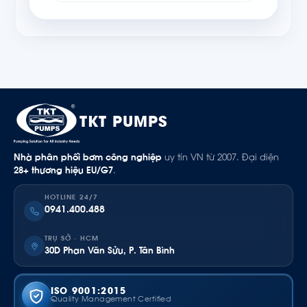
TKT PUMPS
Nhà phân phối bơm công nghiệp
uy tín VN từ 2007. Đại diện
28+ thương hiệu EU/G7
.
HOTLINE 24/7
0941.400.488
TRỤ SỞ · HCM
30D Phan Văn Sửu, P. Tân Bình
ISO 9001:2015
Quality Management Certified