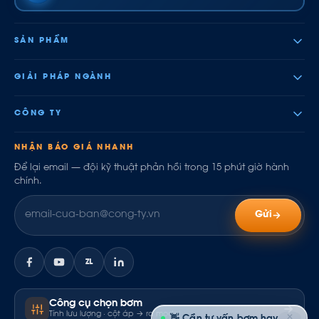
SẢN PHẨM
GIẢI PHÁP NGÀNH
CÔNG TY
NHẬN BÁO GIÁ NHANH
Để lại email — đội kỹ thuật phản hồi trong 15 phút giờ hành
chính.
Gửi
ZL
Công cụ chọn bơm
Tính lưu lượng · cột áp → ra model
✕