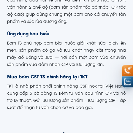
cấu hình, đấu nối vệ sinh và đệm kín phù hợp CIP/SIP.
Vận hành 2 chế độ (bơm sản phẩm tốc độ thấp, CIP tốc
độ cao) giúp dùng chung một bơm cho cả chuyển sản
phẩm và súc rửa đường ống.
Ứng dụng tiêu biểu
Bơm TS phù hợp bơm bia, nước giải khát, sữa, dịch lên
men, sản phẩm có ga và lưu chất nhạy cắt trong nhà
máy đồ uống và sữa — nơi cần một bơm vừa chuyển
sản phẩm vừa đảm nhận CIP với lưu lượng lớn.
Mua bơm CSF TS chính hãng tại TKT
TKT là nhà phân phối chính hãng CSF Inox tại Việt Nam,
cung cấp 5 cỡ dòng TS kèm tư vấn cấu hình CIP và hỗ
trợ kỹ thuật. Gửi lưu lượng sản phẩm – lưu lượng CIP – áp
suất để nhận tư vấn chọn cỡ và báo giá.