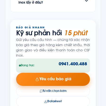
Inox lấy ở đâu?
BÁO GIÁ NHANH
Kỹ sư phản hồi
15 phút
Gửi yêu cầu cấu hình — chúng tôi xác nhận
báo giá theo giá hãng kèm chiết khấu, thời
gian giao và điều kiện thanh toán cho CSF
Inox.
0941.400.488
Đang trực
Yêu cầu báo giá
Tư vấn chọn bơm
Datasheet