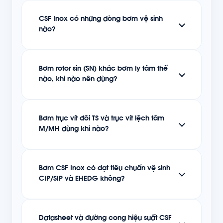
CSF Inox có những dòng bơm vệ sinh
nào?
Bơm rotor sin (SN) khác bơm ly tâm thế
nào, khi nào nên dùng?
Bơm trục vít đôi TS và trục vít lệch tâm
M/MH dùng khi nào?
Bơm CSF Inox có đạt tiêu chuẩn vệ sinh
CIP/SIP và EHEDG không?
Datasheet và đường cong hiệu suất CSF