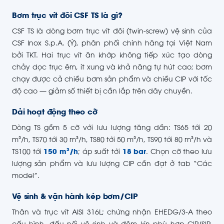
Bơm trục vít đôi CSF TS là gì?
CSF TS là dòng bơm trục vít đôi (twin-screw) vệ sinh của
CSF Inox S.p.A. (Ý), phân phối chính hãng tại Việt Nam
bởi TKT. Hai trục vít ăn khớp không tiếp xúc tạo dòng
chảy dọc trục êm, ít xung và khả năng tự hút cao; bơm
chạy được cả chiều bơm sản phẩm và chiều CIP với tốc
độ cao — giảm số thiết bị cần lắp trên dây chuyền.
Dải hoạt động theo cỡ
Dòng TS gồm 5 cỡ với lưu lượng tăng dần: TS65 tới 20
m³/h, TS70 tới 30 m³/h, TS80 tới 50 m³/h, TS90 tới 80 m³/h và
TS100 tới
150 m³/h
; áp suất tới
18 bar
. Chọn cỡ theo lưu
lượng sản phẩm và lưu lượng CIP cần đạt ở tab “Các
model”.
Vệ sinh & vận hành kép bơm/CIP
Thân và trục vít AISI 316L; chứng nhận EHEDG/3-A theo