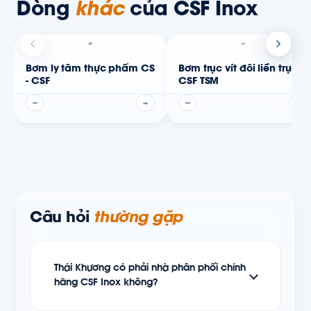
Dòng
khác
của CSF Inox
Bơm ly tâm thực phẩm CS
Bơm trục vít đôi liền trục
- CSF
CSF TSM
—
→
—
→
Câu hỏi
thường gặp
Thái Khương có phải nhà phân phối chính
hãng CSF Inox không?