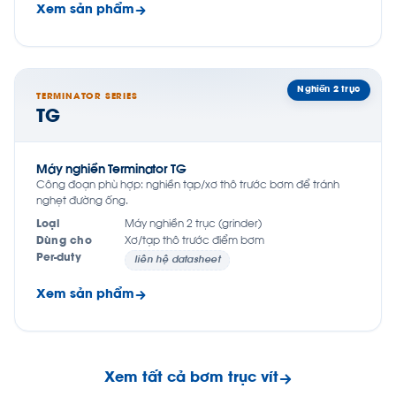
Xem sản phẩm
Nghiền 2 trục
TERMINATOR SERIES
TG
Máy nghiền Terminator TG
Công đoạn phù hợp: nghiền tạp/xơ thô trước bơm để tránh
nghẹt đường ống.
Loại
Máy nghiền 2 trục (grinder)
Dùng cho
Xơ/tạp thô trước điểm bơm
Per-duty
liên hệ datasheet
Xem sản phẩm
Xem tất cả bơm trục vít