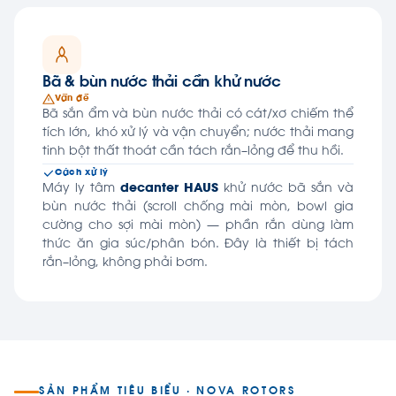
Bã & bùn nước thải cần khử nước
Vấn đề
Bã sắn ẩm và bùn nước thải có cát/xơ chiếm thể
tích lớn, khó xử lý và vận chuyển; nước thải mang
tinh bột thất thoát cần tách rắn–lỏng để thu hồi.
Cách xử lý
Máy ly tâm
decanter HAUS
khử nước bã sắn và
bùn nước thải (scroll chống mài mòn, bowl gia
cường cho sợi mài mòn) — phần rắn dùng làm
thức ăn gia súc/phân bón. Đây là thiết bị tách
rắn–lỏng, không phải bơm.
SẢN PHẨM TIÊU BIỂU · NOVA ROTORS