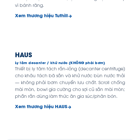
vì bánh răng.
Xem thương hiệu Tuthill
HAUS
Ly tâm decanter / khử nước (KHÔNG phải bơm)
Thiết bị ly tâm tách rắn–lỏng (decanter centrifuge)
cho khâu tách bã sắn và khử nước bùn nước thải
— không phải bơm chuyển lưu chất. Scroll chống
mài mòn, bowl gia cường cho sợi củ sắn mài mòn;
phần rắn dùng làm thức ăn gia súc/phân bón.
Xem thương hiệu HAUS