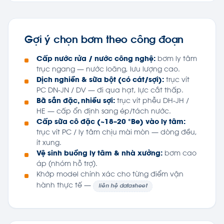
Gợi ý chọn bơm theo công đoạn
Cấp nước rửa / nước công nghệ:
bơm ly tâm
trục ngang — nước loãng, lưu lượng cao.
Dịch nghiền & sữa bột (có cát/sợi):
trục vít
PC DN-JN / DV — đi qua hạt, lực cắt thấp.
Bã sắn đặc, nhiều sợi:
trục vít phễu DH-JH /
HE — cấp ổn định sang ép/tách nước.
Cấp sữa cô đặc (~18–20 °Be) vào ly tâm:
trục vít PC / ly tâm chịu mài mòn — dòng đều,
ít xung.
Vệ sinh buồng ly tâm & nhà xưởng:
bơm cao
áp (nhóm hỗ trợ).
Khớp model chính xác cho từng điểm vận
hành thực tế —
liên hệ datasheet