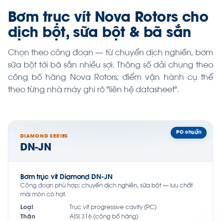
Bơm trục vít Nova Rotors cho
dịch bột, sữa bột & bã sắn
Chọn theo công đoạn — từ chuyển dịch nghiền, bơm
sữa bột tới bã sắn nhiều sợi. Thông số dải chung theo
công bố hãng Nova Rotors; điểm vận hành cụ thể
theo từng nhà máy ghi rõ "liên hệ datasheet".
PC chuẩn
DIAMOND SERIES
DN-JN
Bơm trục vít Diamond DN-JN
Công đoạn phù hợp: chuyển dịch nghiền, sữa bột — lưu chất
mài mòn có hạt.
Loại
Trục vít progressive cavity (PC)
Thân
AISI 316 (công bố hãng)