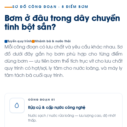
SƠ ĐỒ CÔNG ĐOẠN · 8 ĐIỂM BƠM
Bơm ở đâu trong dây chuyền
tinh bột sắn?
Tuyến quy trình
Nhánh bã & nước thải
Mỗi công đoạn có lưu chất và yêu cầu khác nhau. Sơ
đồ dưới đây gắn họ bơm phù hợp cho từng điểm
dùng bơm — ưu tiên bơm thể tích trục vít cho lưu chất
quy trình có hạt/sợi, ly tâm cho nước loãng, và máy ly
tâm tách bã cuối quy trình.
CÔNG ĐOẠN 01
Rửa củ & cấp nước công nghệ
Nước sạch / nước rửa loãng — lưu lượng cao, độ nhớt
thấp.