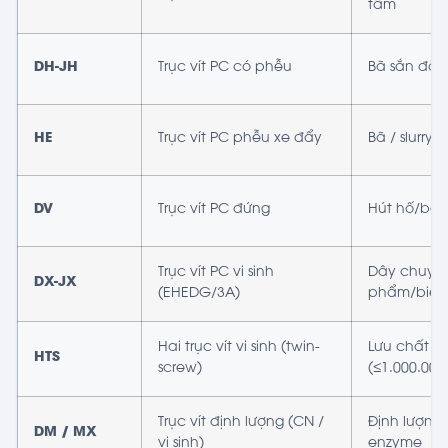
tâm
DH-JH
Trục vít PC có phễu
Bã sắn đặc 
HE
Trục vít PC phễu xe đẩy
Bã / slurry
DV
Trục vít PC đứng
Hút hố/bể 
Trục vít PC vi sinh
Dây chuyền
DX-JX
(EHEDG/3A)
phẩm/biến 
Hai trục vít vi sinh (twin-
Lưu chất nh
HTS
screw)
(≤1.000.000
Trục vít định lượng (CN /
Định lượng 
DM / MX
vi sinh)
enzyme