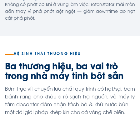
Không có phớt cơ khí ở vùng làm việc; rotor/stator mài mòn
dần thay vì phá phớt đột ngột — giảm downtime do hạt
cát phá phớt.
HỆ SINH THÁI THƯƠNG HIỆU
Ba thương hiệu, ba vai trò
trong nhà máy tinh bột sắn
Bơm trục vít chuyển lưu chất quy trình có hạt/sợi, bơm
bánh răng cho khâu si rô sạch hạ nguồn, và máy ly
tâm decanter đảm nhận tách bã & khử nước bùn —
một dải giải pháp khép kín cho cả vòng chế biến.