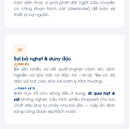
mòn dần thay vì phá phớt đột ngột. Dây chuyền
có công đoạn tách cát (desander) để bảo vệ
thiết bị hạ nguồn.
Sợi bã nghẹt & slurry đặc
Vấn đề
Bã sắn nhiều xơ dễ quấn/nghẹt cánh kín; dịch
nghiền và sữa bột cô đặc tới ~18–20 °Be có độ
đặc và hạt cao, khó với bơm ly tâm thường.
Cách xử lý
Bơm trục vít cho dòng đều ít xung,
đi qua hạt &
sợi
không nghẹt; cấu hình phễu (hopper) cho lưu
chất đặc khó tự chảy như bã sắn — cấp ổn định
sang công đoạn ép/tách nước.