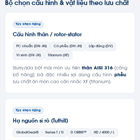
Bộ chọn cấu hình & vật liệu theo lưu chất
Tùy chọn hãng
Cấu hình thân / rotor-stator
PC chuẩn (DN-JN)
Có phễu (DH-JH)
Lắp đứng (DV)
Vi sinh (DX-JX)
Titanium (XF)
Slurry/sữa bột mài mòn ưu tiên
thân AISI 316
(công
bố hãng); bã đặc nhiều sợi dùng cấu hình
phễu
;
lưu chất ăn mòn cao cân nhắc XF (titanium).
Tùy chọn hãng
Hạ nguồn si rô (Tuthill)
GlobalGear®
Series T / D
D ORBIS™
HD / 4000 / L