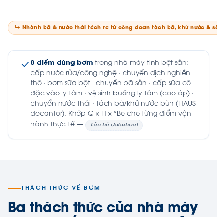
↳ Nhánh bã & nước thải tách ra từ công đoạn tách bã, khử nước & s
8 điểm dùng bơm
trong nhà máy tinh bột sắn:
cấp nước rửa/công nghệ · chuyển dịch nghiền
thô · bơm sữa bột · chuyển bã sắn · cấp sữa cô
đặc vào ly tâm · vệ sinh buồng ly tâm (cao áp) ·
chuyển nước thải · tách bã/khử nước bùn (HAUS
decanter). Khớp Q × H × °Be cho từng điểm vận
hành thực tế —
liên hệ datasheet
THÁCH THỨC VỀ BƠM
Ba thách thức của nhà máy