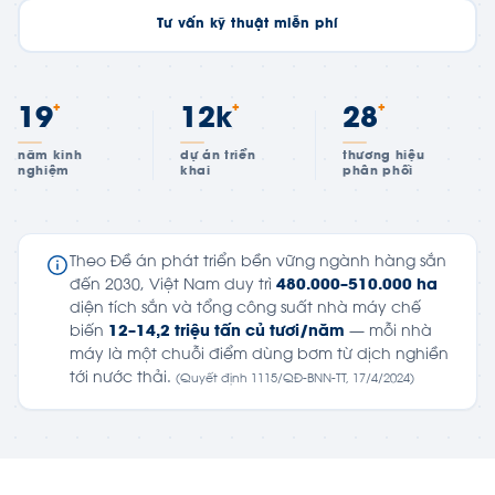
Tư vấn kỹ thuật miễn phí
+
+
+
19
12k
28
năm kinh
dự án triển
thương hiệu
nghiệm
khai
phân phối
Theo Đề án phát triển bền vững ngành hàng sắn
đến 2030, Việt Nam duy trì
480.000–510.000 ha
diện tích sắn và tổng công suất nhà máy chế
biến
12–14,2 triệu tấn củ tươi/năm
— mỗi nhà
máy là một chuỗi điểm dùng bơm từ dịch nghiền
tới nước thải.
(Quyết định 1115/QĐ-BNN-TT, 17/4/2024)