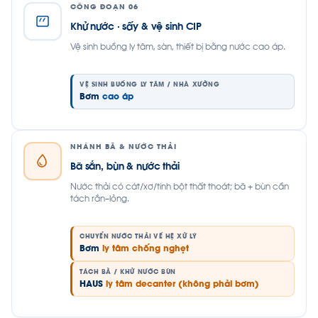
CÔNG ĐOẠN 06
Khử nước · sấy & vệ sinh CIP
Vệ sinh buồng ly tâm, sàn, thiết bị bằng nước cao áp.
VỆ SINH BUỒNG LY TÂM / NHÀ XƯỞNG
Bơm
cao áp
NHÁNH BÃ & NƯỚC THẢI
Bã sắn, bùn & nước thải
Nước thải có cát/xơ/tinh bột thất thoát; bã + bùn cần
tách rắn–lỏng.
CHUYỂN NƯỚC THẢI VỀ HỆ XỬ LÝ
Bơm
ly tâm chống nghẹt
TÁCH BÃ / KHỬ NƯỚC BÙN
HAUS
ly tâm decanter (không phải bơm)