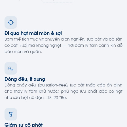
Đi qua hạt mài mòn & sợi
Bơm thể tích trục vít chuyển dịch nghiền, sữa bột và bã sắn
có cát + sợi mà không nghẹt — nơi bơm ly tâm cánh kín dễ
bào mòn và quấn.
Dòng đều, ít xung
Dòng chảy đều (pulsation-free), lực cắt thấp cấp ổn định
cho máy ly tâm khử nước; phù hợp lưu chất đặc có hạt
như sữa bột cô đặc ~18–20 °Be.
Giảm sự cố phớt