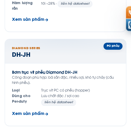
Hàm lượng
tới ~28% ·
liên hệ datasheet
rắn
Xem sản phẩm
PC phễu
DIAMOND SERIES
DH-JH
Bơm trục vít phễu Diamond DH-JH
Công đoạn phù hợp: bã sắn đặc, nhiều sợi, khó tự chảy (cấu
hình phễu).
Loại
Trục vít PC có phễu (hopper)
Dùng cho
Lưu chất đặc / sợi cao
Per-duty
liên hệ datasheet
Xem sản phẩm