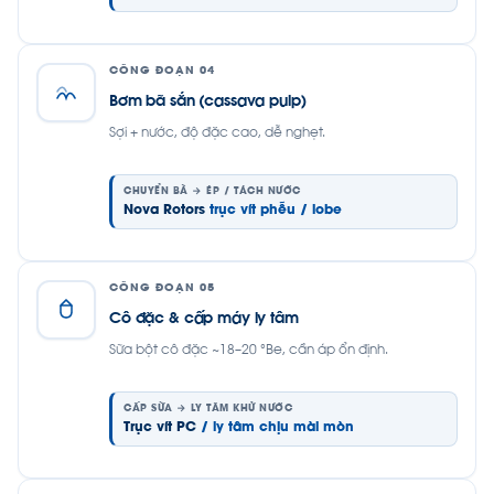
CÔNG ĐOẠN 04
Bơm bã sắn (cassava pulp)
Sợi + nước, độ đặc cao, dễ nghẹt.
CHUYỂN BÃ → ÉP / TÁCH NƯỚC
Nova Rotors
trục vít phễu / lobe
CÔNG ĐOẠN 05
Cô đặc & cấp máy ly tâm
Sữa bột cô đặc ~18–20 °Be, cần áp ổn định.
CẤP SỮA → LY TÂM KHỬ NƯỚC
Trục vít PC
/ ly tâm chịu mài mòn