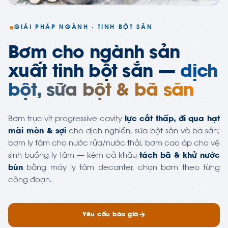
GIẢI PHÁP NGÀNH · TINH BỘT SẮN
Bơm cho ngành sản
xuất tinh bột sắn —
dịch
bột, sữa bột & bã sắn
Bơm trục vít progressive cavity
lực cắt thấp, đi qua hạt
mài mòn & sợi
cho dịch nghiền, sữa bột sắn và bã sắn;
bơm ly tâm cho nước rửa/nước thải, bơm cao áp cho vệ
sinh buồng ly tâm — kèm cả khâu
tách bã & khử nước
bùn
bằng máy ly tâm decanter, chọn bơm theo từng
công đoạn.
Yêu cầu báo giá