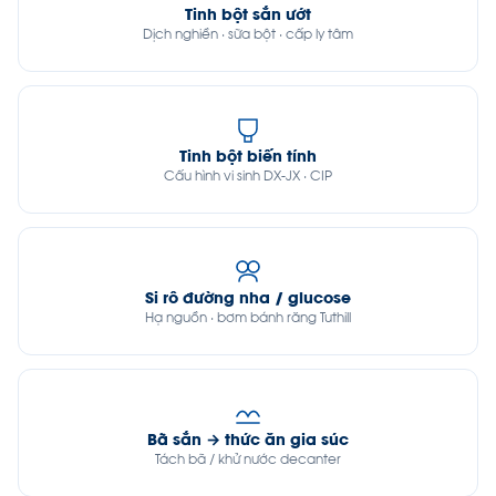
Tinh bột sắn ướt
Dịch nghiền · sữa bột · cấp ly tâm
Tinh bột biến tính
Cấu hình vi sinh DX-JX · CIP
Si rô đường nha / glucose
Hạ nguồn · bơm bánh răng Tuthill
Bã sắn → thức ăn gia súc
Tách bã / khử nước decanter