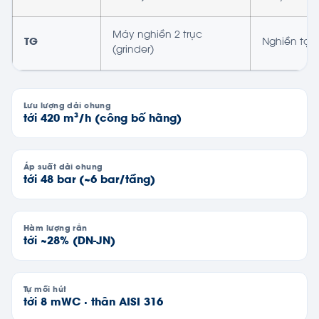
Máy nghiền 2 trục
TG
Nghiền tạp
(grinder)
Lưu lượng dải chung
tới 420 m³/h (công bố hãng)
Áp suất dải chung
tới 48 bar (~6 bar/tầng)
Hàm lượng rắn
tới ~28% (DN-JN)
Tự mồi hút
tới 8 mWC · thân AISI 316