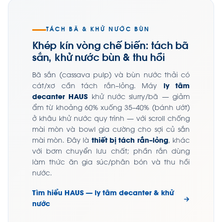
TÁCH BÃ & KHỬ NƯỚC BÙN
Khép kín vòng chế biến: tách bã
sắn, khử nước bùn & thu hồi
Bã sắn (cassava pulp) và bùn nước thải có
cát/xơ cần tách rắn–lỏng. Máy
ly tâm
decanter HAUS
khử nước slurry/bã — giảm
ẩm từ khoảng 60% xuống 35–40% (bánh ướt)
ở khâu khử nước quy trình — với scroll chống
mài mòn và bowl gia cường cho sợi củ sắn
mài mòn. Đây là
thiết bị tách rắn–lỏng
, khác
với bơm chuyển lưu chất; phần rắn dùng
làm thức ăn gia súc/phân bón và thu hồi
nước.
Tìm hiểu HAUS — ly tâm decanter & khử
nước