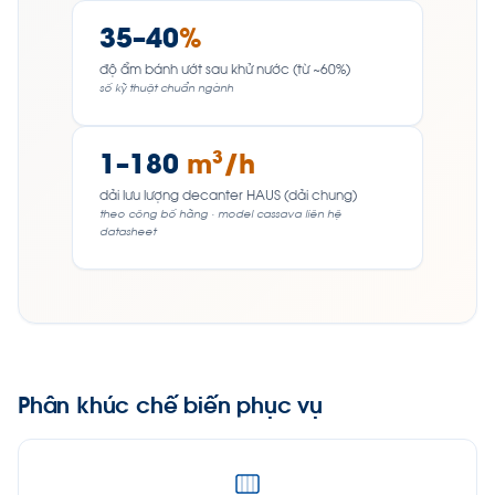
35–40
%
độ ẩm bánh ướt sau khử nước (từ ~60%)
số kỹ thuật chuẩn ngành
1–180
m³/h
dải lưu lượng decanter HAUS (dải chung)
theo công bố hãng · model cassava liên hệ
datasheet
Phân khúc chế biến phục vụ