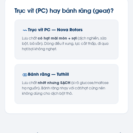
Trục vít (PC) hay bánh răng (gear)?
Trục vít PC — Nova Rotors
Lưu chất
có hạt mài mòn + sợi
(dịch nghiền, sữa
bột, bã sắn). Dòng đều ít xung, lực cắt thấp, đi qua
hạt/sợi không nghẹt.
Bánh răng — Tuthill
Lưu chất
nhớt nhưng SẠCH
(si rô glucose/maltose
hạ nguồn). Bánh răng nhạy với cát/hạt cứng nên
không dùng cho dịch bột thô.