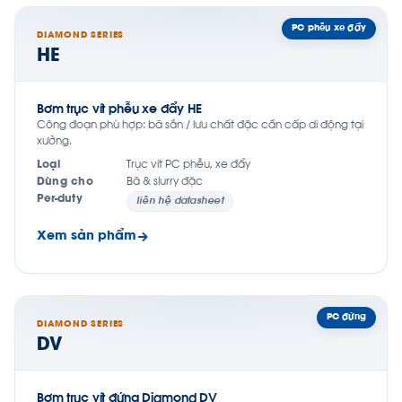
PC phễu xe đẩy
DIAMOND SERIES
HE
Bơm trục vít phễu xe đẩy HE
Công đoạn phù hợp: bã sắn / lưu chất đặc cần cấp di động tại
xưởng.
Loại
Trục vít PC phễu, xe đẩy
Dùng cho
Bã & slurry đặc
Per-duty
liên hệ datasheet
Xem sản phẩm
PC đứng
DIAMOND SERIES
DV
Bơm trục vít đứng Diamond DV