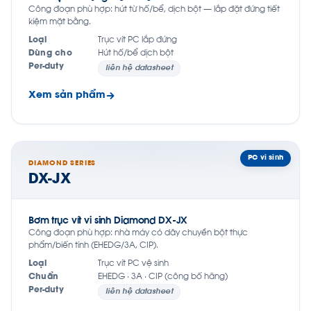
Công đoạn phù hợp: hút từ hố/bể, dịch bột — lắp đặt đứng tiết
kiệm mặt bằng.
Loại
Trục vít PC lắp đứng
Dùng cho
Hút hố/bể dịch bột
Per-duty
liên hệ datasheet
Xem sản phẩm
PC vi sinh
DIAMOND SERIES
DX-JX
Bơm trục vít vi sinh Diamond DX-JX
Công đoạn phù hợp: nhà máy có dây chuyền bột thực
phẩm/biến tính (EHEDG/3A, CIP).
Loại
Trục vít PC vệ sinh
Chuẩn
EHEDG · 3A · CIP (công bố hãng)
Per-duty
liên hệ datasheet