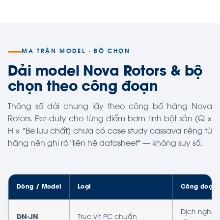
MA TRẬN MODEL · BỘ CHỌN
Dải model Nova Rotors & bộ
chọn theo công đoạn
Thông số dải chung lấy theo công bố hãng Nova
Rotors. Per-duty cho từng điểm bơm tinh bột sắn (Q ×
H × °Be lưu chất) chưa có case study cassava riêng từ
hãng nên ghi rõ "liên hệ datasheet" — không suy số.
Dòng / Model
Loại
Công đoạn t
Dịch nghiền
DN-JN
Trục vít PC chuẩn