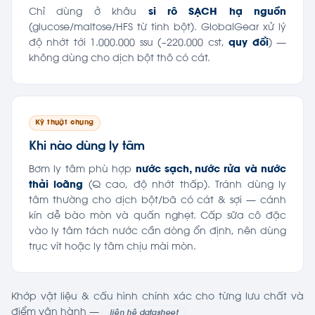
Chỉ dùng ở khâu
si rô SẠCH hạ nguồn
(glucose/maltose/HFS từ tinh bột). GlobalGear xử lý
độ nhớt tới 1.000.000 ssu (~220.000 cst,
quy đổi
) —
không dùng cho dịch bột thô có cát.
Kỹ thuật chung
Khi nào dùng ly tâm
Bơm ly tâm phù hợp
nước sạch, nước rửa và nước
thải loãng
(Q cao, độ nhớt thấp). Tránh dùng ly
tâm thường cho dịch bột/bã có cát & sợi — cánh
kín dễ bào mòn và quấn nghẹt. Cấp sữa cô đặc
vào ly tâm tách nước cần dòng ổn định, nên dùng
trục vít hoặc ly tâm chịu mài mòn.
Khớp vật liệu & cấu hình chính xác cho từng lưu chất và
điểm vận hành —
liên hệ datasheet