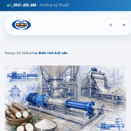
0941.400.488
· Hotline kỹ thuật
Trang chủ
›
Giải pháp
›
Bơm tinh bột sắn