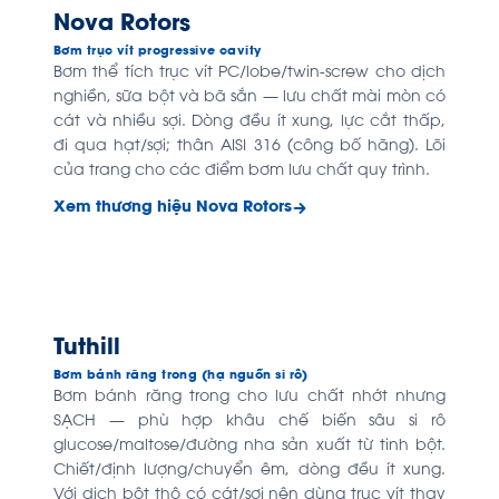
Nova Rotors
Bơm trục vít progressive cavity
Bơm thể tích trục vít PC/lobe/twin-screw cho dịch
nghiền, sữa bột và bã sắn — lưu chất mài mòn có
cát và nhiều sợi. Dòng đều ít xung, lực cắt thấp,
đi qua hạt/sợi; thân AISI 316 (công bố hãng). Lõi
của trang cho các điểm bơm lưu chất quy trình.
Xem thương hiệu Nova Rotors
Tuthill
Bơm bánh răng trong (hạ nguồn si rô)
Bơm bánh răng trong cho lưu chất nhớt nhưng
SẠCH — phù hợp khâu chế biến sâu si rô
glucose/maltose/đường nha sản xuất từ tinh bột.
Chiết/định lượng/chuyển êm, dòng đều ít xung.
Với dịch bột thô có cát/sợi nên dùng trục vít thay