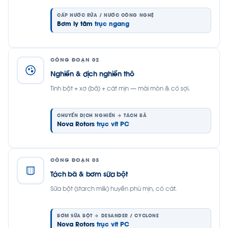
CẤP NƯỚC RỬA / NƯỚC CÔNG NGHỆ
Bơm ly tâm
trục ngang
CÔNG ĐOẠN 02
Nghiền & dịch nghiền thô
Tinh bột + xơ (bã) + cát mịn — mài mòn & có sợi.
CHUYỂN DỊCH NGHIỀN → TÁCH BÃ
Nova Rotors
trục vít PC
CÔNG ĐOẠN 03
Tách bã & bơm sữa bột
Sữa bột (starch milk) huyền phù mịn, có cát.
BƠM SỮA BỘT → DESANDER / CYCLONE
Nova Rotors
trục vít PC