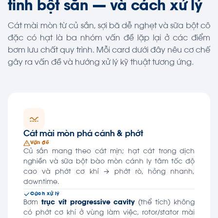
tinh bột sắn — và cách xử lý
Cát mài mòn từ củ sắn, sợi bã dễ nghẹt và sữa bột cô
đặc có hạt là ba nhóm vấn đề lặp lại ở các điểm
bơm lưu chất quy trình. Mỗi card dưới đây nêu cơ chế
gây ra vấn đề và hướng xử lý kỹ thuật tương ứng.
Cát mài mòn phá cánh & phớt
Vấn đề
Củ sắn mang theo cát mịn; hạt cát trong dịch
nghiền và sữa bột bào mòn cánh ly tâm tốc độ
cao và phớt cơ khí → phớt rò, hỏng nhanh,
downtime.
Cách xử lý
Bơm
trục vít progressive cavity
(thể tích) không
có phớt cơ khí ở vùng làm việc, rotor/stator mài