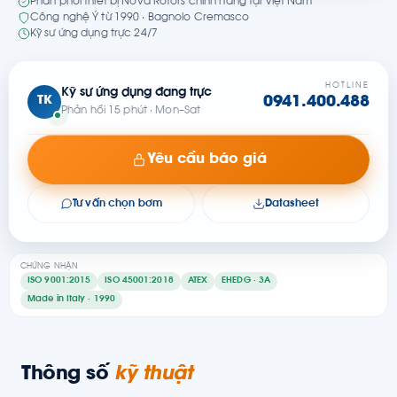
Phân phối thiết bị Nova Rotors chính hãng tại Việt Nam
Công nghệ Ý từ 1990 · Bagnolo Cremasco
Kỹ sư ứng dụng trực 24/7
HOTLINE
Kỹ sư ứng dụng đang trực
TK
0941.400.488
Phản hồi 15 phút · Mon–Sat
Yêu cầu báo giá
Tư vấn chọn bơm
Datasheet
CHỨNG NHẬN
ISO 9001:2015
ISO 45001:2018
ATEX
EHEDG · 3A
Made in Italy · 1990
Thông số
kỹ thuật