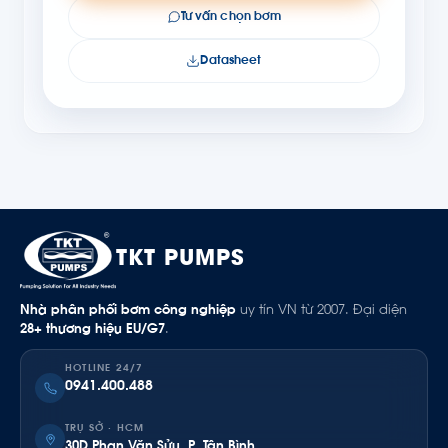
Tư vấn chọn bơm
Datasheet
TKT PUMPS
Nhà phân phối bơm công nghiệp
uy tín VN từ 2007. Đại diện
28+ thương hiệu EU/G7
.
HOTLINE 24/7
0941.400.488
TRỤ SỞ · HCM
30D Phan Văn Sửu, P. Tân Bình