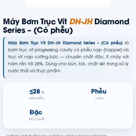
Máy Bơm Trục Vít
DH-JH
Diamond
Series – (Có phễu)
Máy Bơm Trục Vít DH-JH Diamond Series – (Có phễu)
là
bơm trục vít progressing cavity có phễu nạp (hopper) và
trục vít nạp cưỡng bức — chuyên chất đặc, ít chảy với
hàm rắn tới 28%. Dùng cho bùn, bã, chất sệt trong xử lý
nước thải và thực phẩm.
≤28
Phễu
%
HÀM RẮN
LOẠI
Đặc
MÔI CHẤT