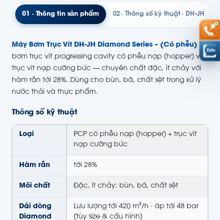
01 · Thông tin sản phẩm
02 · Thông số kỹ thuật · DH-JH
Máy Bơm Trục Vít DH-JH Diamond Series – (Có phễu)
là
bơm trục vít progressing cavity có phễu nạp (hopper) và
trục vít nạp cưỡng bức — chuyên chất đặc, ít chảy với
hàm rắn tới 28%. Dùng cho bùn, bã, chất sệt trong xử lý
nước thải và thực phẩm.
Thông số kỹ thuật
Loại
PCP có phễu nạp (hopper) + trục vít
nạp cưỡng bức
Hàm rắn
tới 28%
Môi chất
Đặc, ít chảy: bùn, bã, chất sệt
Dải dòng
Lưu lượng tới 420 m³/h · áp tới 48 bar
Diamond
(tùy size & cấu hình)