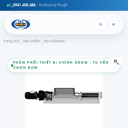
0941.400.488
· Hotline kỹ thuật
Trang chủ
Sản phẩm
Nova Rotors
/
/
PHÂN PHỐI THIẾT BỊ CHÍNH HÃNG · TƯ VẤN
CHỌN BƠM