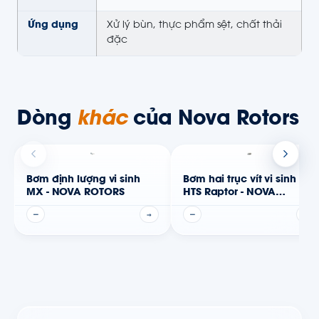
Ứng dụng
Xử lý bùn, thực phẩm sệt, chất thải
đặc
Dòng
khác
của Nova Rotors
Bơm định lượng vi sinh
Bơm hai trục vít vi sinh
MX - NOVA ROTORS
HTS Raptor - NOVA
ROTORS
—
→
—
→