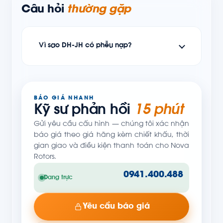
Câu hỏi
thường gặp
Vì sao DH-JH có phễu nạp?
BÁO GIÁ NHANH
Kỹ sư phản hồi
15 phút
Gửi yêu cầu cấu hình — chúng tôi xác nhận
báo giá theo giá hãng kèm chiết khấu, thời
gian giao và điều kiện thanh toán cho Nova
Rotors.
0941.400.488
Đang trực
Yêu cầu báo giá