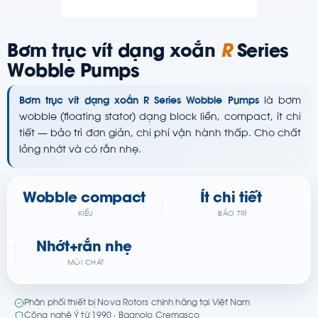
Bơm trục vít dạng xoắn
R
Series
Wobble Pumps
Bơm trục vít dạng xoắn R Series Wobble Pumps
là bơm
wobble (floating stator) dạng block liền, compact, ít chi
tiết — bảo trì đơn giản, chi phí vận hành thấp. Cho chất
lỏng nhớt và có rắn nhẹ.
Wobble compact
Ít chi tiết
KIỂU
BẢO TRÌ
Nhớt+rắn nhẹ
MÔI CHẤT
Phân phối thiết bị Nova Rotors chính hãng tại Việt Nam
Công nghệ Ý từ 1990 · Bagnolo Cremasco