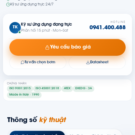
Kỹ sư ứng dụng trực 24/7
HOTLINE
Kỹ sư ứng dụng đang trực
TK
0941.400.488
Phản hồi 15 phút · Mon–Sat
Yêu cầu báo giá
Tư vấn chọn bơm
Datasheet
CHỨNG NHẬN
ISO 9001:2015
ISO 45001:2018
ATEX
EHEDG · 3A
Made in Italy · 1990
Thông số
kỹ thuật