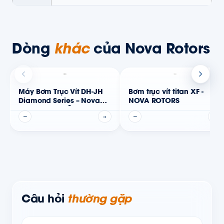
Dòng
khác
của Nova Rotors
Máy Bơm Trục Vít DH-JH
Bơm trục vít titan XF -
Diamond Series – Nova
NOVA ROTORS
Rotors (Có phễu)
—
→
—
→
Câu hỏi
thường gặp