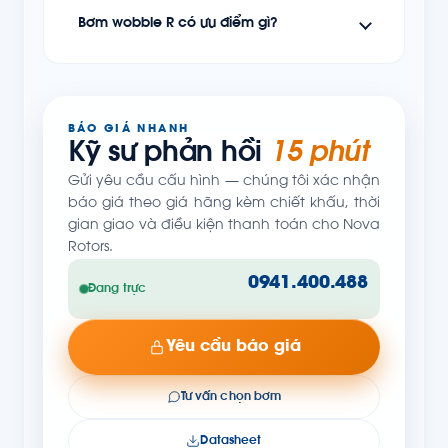
Bơm wobble R có ưu điểm gì?
BÁO GIÁ NHANH
Kỹ sư phản hồi
15 phút
Gửi yêu cầu cấu hình — chúng tôi xác nhận
báo giá theo giá hãng kèm chiết khấu, thời
gian giao và điều kiện thanh toán cho Nova
Rotors.
0941.400.488
Đang trực
Yêu cầu báo giá
Tư vấn chọn bơm
Datasheet