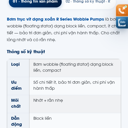
01 · Thông tin sản phẩm
02 · Thông số kỹ thuật · R
Bơm trục vít dạng xoắn R Series Wobble Pumps
là bơm
wobble (floating stator) dạng block liền, compact, ít chi
tiết — bảo trì đơn giản, chi phí vận hành thấp. Cho chất
lỏng nhớt và có rắn nhẹ.
Thông số kỹ thuật
Loại
Bơm wobble (floating stator) dạng block
liền, compact
Ưu
Số chi tiết ít, bảo trì đơn giản, chi phí vận
điểm
hành thấp
Môi
Nhớt + rắn nhẹ
chất
Dẫn
Block liền
động