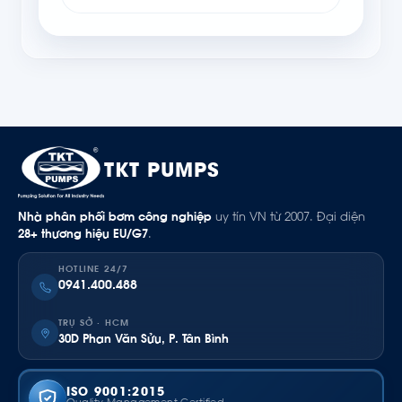
TKT PUMPS
Nhà phân phối bơm công nghiệp
uy tín VN từ 2007. Đại diện
28+ thương hiệu EU/G7
.
HOTLINE 24/7
0941.400.488
TRỤ SỞ · HCM
30D Phan Văn Sửu, P. Tân Bình
ISO 9001:2015