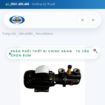
0941.400.488
· Hotline kỹ thuật
Trang chủ
Sản phẩm
Nova Rotors
/
/
PHÂN PHỐI THIẾT BỊ CHÍNH HÃNG · TƯ VẤN
CHỌN BƠM