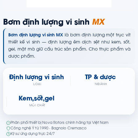
Bơm định lượng vi sinh
MX
Bơm định lượng vi sinh MX
là bơm định lượng một trục vít
thiết kế vi sinh — định lượng êm dịch sệt như kem, sốt,
gel, mật mà giữ cấu trúc sản phẩm. Cho thực phẩm và
dược phẩm.
Định lượng vi sinh
TP & dược
LOẠI
NGÀNH
Kem,sốt,gel
MÔI CHẤT
Phân phối thiết bị Nova Rotors chính hãng tại Việt Nam
Công nghệ Ý từ 1990 · Bagnolo Cremasco
Kỹ sư ứng dụng trực 24/7