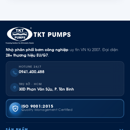
TKT PUMPS
Nhà phân phối bơm công nghiệp
uy tín VN từ 2007. Đại diện
28+ thương hiệu EU/G7
.
HOTLINE 24/7
0941.400.488
TRỤ SỞ · HCM
30D Phan Văn Sửu, P. Tân Bình
ISO 9001:2015
Quality Management Certified
SẢN PHẨM