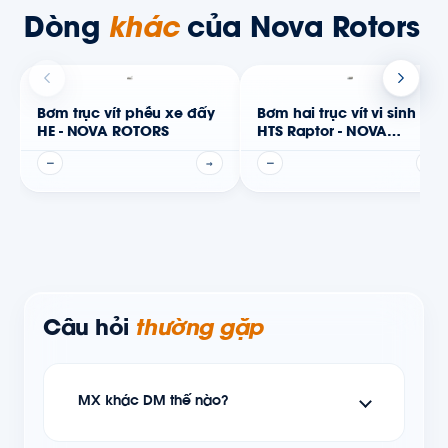
Dòng
khác
của Nova Rotors
Bơm trục vít phễu xe đẩy
Bơm hai trục vít vi sinh
HE - NOVA ROTORS
HTS Raptor - NOVA
ROTORS
—
→
—
→
Câu hỏi
thường gặp
MX khác DM thế nào?