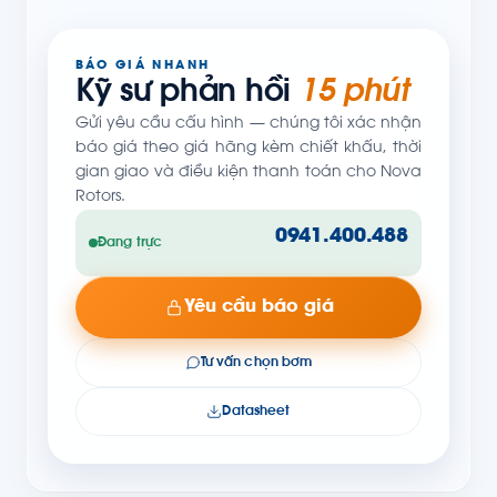
BÁO GIÁ NHANH
Kỹ sư phản hồi
15 phút
Gửi yêu cầu cấu hình — chúng tôi xác nhận
báo giá theo giá hãng kèm chiết khấu, thời
gian giao và điều kiện thanh toán cho Nova
Rotors.
0941.400.488
Đang trực
Yêu cầu báo giá
Tư vấn chọn bơm
Datasheet