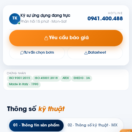
HOTLINE
Kỹ sư ứng dụng đang trực
TK
0941.400.488
Phản hồi 15 phút · Mon–Sat
Yêu cầu báo giá
Tư vấn chọn bơm
Datasheet
CHỨNG NHẬN
ISO 9001:2015
ISO 45001:2018
ATEX
EHEDG · 3A
Made in Italy · 1990
Thông số
kỹ thuật
01 · Thông tin sản phẩm
02 · Thông số kỹ thuật · MX