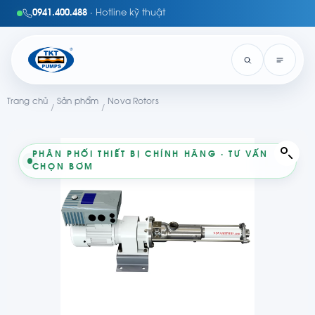
0941.400.488
· Hotline kỹ thuật
Trang chủ
Sản phẩm
Nova Rotors
/
/
PHÂN PHỐI THIẾT BỊ CHÍNH HÃNG · TƯ VẤN
CHỌN BƠM