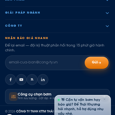
GIẢI PHÁP NGÀNH
CÔNG TY
NHẬN BÁO GIÁ NHANH
Để lại email — đội kỹ thuật phản hồi trong 15 phút giờ hành
chính.
Gửi
ZL
Công cụ chọn bơm
Tính lưu lượng · cột áp → ra model
✕
👋 Cần tư vấn bơm hay
báo giá? Để Thái Khương
hỏi nhanh, hỗ trợ đúng nhu
© 2026
CÔNG TY TNHH KTTM THÁI KHƯƠNG
· MST: 0304844502
cầu nhé.