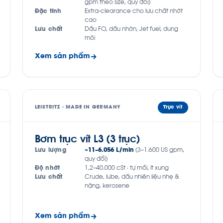
gpm theo size, quy đổi)
Đặc tính
Extra-clearance cho lưu chất nhớt
cao
Lưu chất
Dầu FO, dầu nhờn, Jet fuel, dung
môi
Xem sản phẩm
LEISTRITZ · MADE IN GERMANY
Trục vít
Bơm trục vít L3 (3 trục)
Lưu lượng
~11–6.056 L/min
(3–1.600 US gpm,
quy đổi)
Độ nhớt
1,2–40.000 cSt · tự mồi, ít xung
Lưu chất
Crude, lube, dầu nhiên liệu nhẹ &
nặng, kerosene
Xem sản phẩm