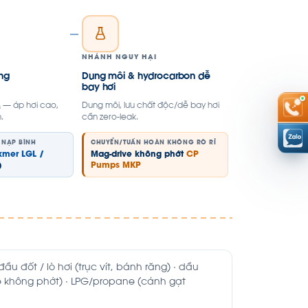
NHÁNH NGUY HẠI
ỏng
Dung môi & hydrocarbon dễ
bay hơi
 — áp hơi cao,
Dung môi, lưu chất độc/dễ bay hơi
.
cần zero-leak.
 NẠP BÌNH
CHUYỂN/TUẦN HOÀN KHÔNG RÒ RỈ
kmer LGL /
Mag-drive không phớt
CP
)
Pumps MKP
 đốt / lò hơi (trục vít, bánh răng) · dầu
ve không phớt) · LPG/propane (cánh gạt