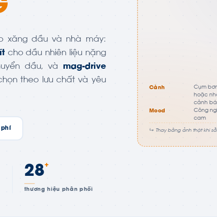
G
kho xăng dầu và nhà máy:
ít
cho dầu nhiên liệu nặng
huyển dầu, và
mag-drive
họn theo lưu chất và yêu
Cụm bơm 
Cảnh
hoặc nhà
cảnh bá
Công ngh
Mood
cam
 phí
↳ Thay bằng ảnh thật khi s
+
28
thương hiệu phân phối