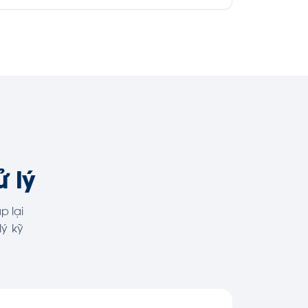
 lý
p lại
lý kỹ