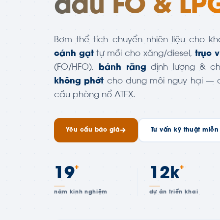
dầu FO & LP
Bơm thể tích chuyển nhiên liệu cho 
cánh gạt
tự mồi cho xăng/diesel,
trục v
(FO/HFO),
bánh răng
định lượng & c
không phớt
cho dung môi nguy hại — c
cầu phòng nổ ATEX.
Yêu cầu báo giá
Tư vấn kỹ thuật miễn
+
+
19
12k
năm kinh nghiệm
dự án triển khai