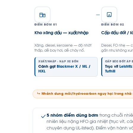
ĐIỂM BƠM 01
ĐIỂM BƠM 02
Kho xăng dầu — xuất/nhập
Cấp đầu đốt / lò
Xăng, diesel, kerosene — độ nhớt
Diesel, FO nhẹ — 
thấp, dễ bay hơi, dễ cháy nổ.
gần như không xu
XUẤT/NHẬP · NẠP XE BỒN
CẤP BÉC ĐỐT ÁP 
Cánh gạt
Blackmer X / ML /
Trục vít
Leistritz
HXL
Tuthill
↳ Nhánh dung môi/hydrocarbon nguy hại trong nhà
5 nhóm điểm dùng bơm
trong chuỗi nhiê
nhiên liệu nặng HFO gia nhiệt (trục vít,
chuyên dụng UL-listed). Điểm vận hành 