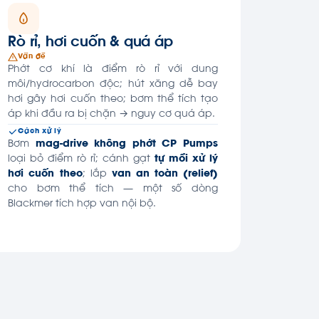
Rò rỉ, hơi cuốn & quá áp
Vấn đề
Phớt cơ khí là điểm rò rỉ với dung
môi/hydrocarbon độc; hút xăng dễ bay
hơi gây hơi cuốn theo; bơm thể tích tạo
áp khi đầu ra bị chặn → nguy cơ quá áp.
Cách xử lý
Bơm
mag-drive không phớt CP Pumps
loại bỏ điểm rò rỉ; cánh gạt
tự mồi xử lý
hơi cuốn theo
; lắp
van an toàn (relief)
cho bơm thể tích — một số dòng
Blackmer tích hợp van nội bộ.