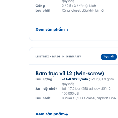
quy đổi)
Cổng
2 / 2.5 / 3 / 4" mặt bích
Lưu chất
Xăng, diesel, dầu khí · tự mồi
Xem sản phẩm
LEISTRITZ · MADE IN GERMANY
Trục vít
Bơm trục vít L2 (twin-screw)
Lưu lượng
~11–8.327 L/min
(3–2.200 US gpm,
quy đổi)
Áp · độ nhớt
tới ~17,2 bar (250 psi, quy đổi) · 2–
100.000 cSt
Lưu chất
Bunker C / HFO, diesel, asphalt, lube
Xem sản phẩm