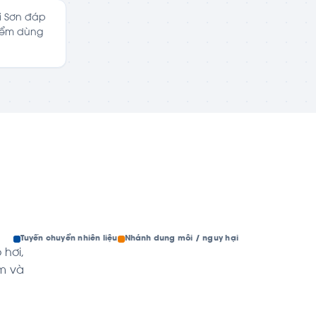
i Sơn đáp
điểm dùng
Tuyến chuyển nhiên liệu
Nhánh dung môi / nguy hại
 hơi,
ơm và