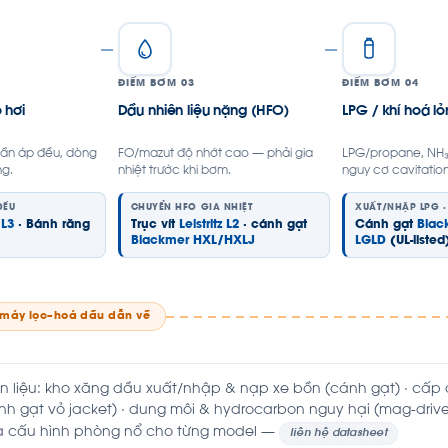
ĐIỂM BƠM 03
ĐIỂM BƠM 04
 hơi
Dầu nhiên liệu nặng (HFO)
LPG / khí hoá l
cần áp đều, dòng
FO/mazut độ nhớt cao — phải gia
LPG/propane, NH₃
ng.
nhiệt trước khi bơm.
nguy cơ cavitation
ĐỀU
CHUYỂN HFO GIA NHIỆT
XUẤT/NHẬP LPG ·
 L3
· Bánh răng
Trục vít
Leistritz L2
· cánh gạt
Cánh gạt
Blac
Blackmer HXL/HXLJ
LGLD
(UL-listed
 máy lọc–hoá dầu dẫn về
n liệu: kho xăng dầu xuất/nhập & nạp xe bồn (cánh gạt) · cấp đầu
 cánh gạt vỏ jacket) · dung môi & hydrocarbon nguy hại (mag-dri
và cấu hình phòng nổ cho từng model —
liên hệ datasheet