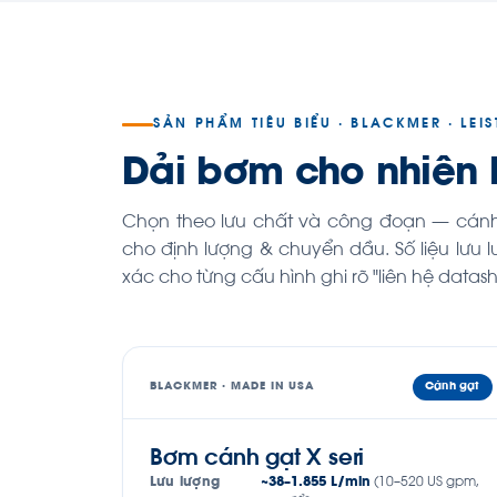
SẢN PHẨM TIÊU BIỂU · BLACKMER · LEIST
Dải bơm cho nhiên l
Chọn theo lưu chất và công đoạn — cánh 
cho định lượng & chuyển dầu. Số liệu lưu
xác cho từng cấu hình ghi rõ "liên hệ datash
BLACKMER · MADE IN USA
Cánh gạt
Bơm cánh gạt X seri
Lưu lượng
~38–1.855 L/min
(10–520 US gpm,