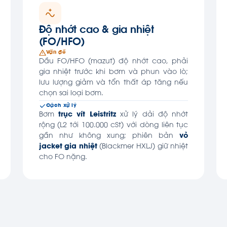
Độ nhớt cao & gia nhiệt
(FO/HFO)
Vấn đề
Dầu FO/HFO (mazut) độ nhớt cao, phải
gia nhiệt trước khi bơm và phun vào lò;
lưu lượng giảm và tổn thất áp tăng nếu
chọn sai loại bơm.
Cách xử lý
Bơm
trục vít Leistritz
xử lý dải độ nhớt
rộng (L2 tới 100.000 cSt) với dòng liên tục
gần như không xung; phiên bản
vỏ
jacket gia nhiệt
(Blackmer HXLJ) giữ nhiệt
cho FO nặng.