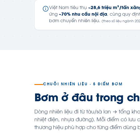
Việt Nam tiêu thụ
~28,6 triệu m³/tấn xă
ứng
~70% nhu cầu nội địa
, cùng quy địn
bơm chuyển nhiên liệu.
(theo số liệu ngành 20
CHUỖI NHIÊN LIỆU · 5 ĐIỂM BƠM
Bơm ở đâu trong chu
Dòng nhiên liệu đi từ tàu/sà lan → tổng kh
nhiệt điện, nhựa đường). Mỗi điểm có lư
thương hiệu phù hợp cho từng điểm dùng 