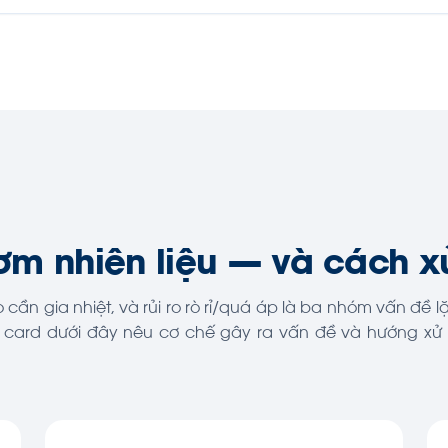
ơm nhiên liệu — và cách xử
ần gia nhiệt, và rủi ro rò rỉ/quá áp là ba nhóm vấn đề lặ
i card dưới đây nêu cơ chế gây ra vấn đề và hướng xử 