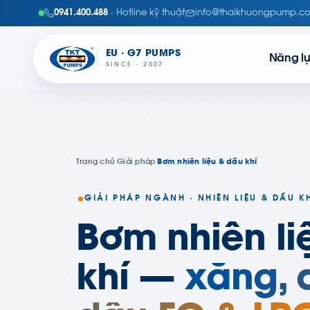
0941.400.488
· Hotline kỹ thuật
info@thaikhuongpump.c
EU · G7 PUMPS
Năng l
SINCE · 2007
Trang chủ
›
Giải pháp
›
Bơm nhiên liệu & dầu khí
GIẢI PHÁP NGÀNH · NHIÊN LIỆU & DẦU K
Bơm nhiên li
khí —
xăng, d