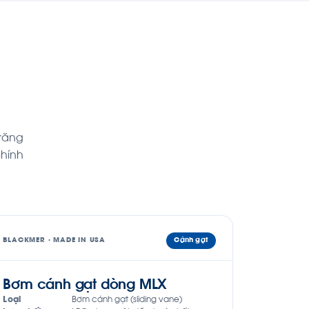
răng
chính
BLACKMER · MADE IN USA
Cánh gạt
Bơm cánh gạt dòng MLX
Loại
Bơm cánh gạt (sliding vane)