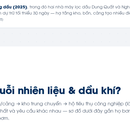
ng dầu (2025)
, trong đó hai nhà máy lọc dầu Dung Quất và Ngh
h dự trữ tối thiểu 30 ngày — hạ tầng kho, bồn, cảng tạo nhiều 
25)
ỗi nhiên liệu & dầu khí?
o/cảng → kho trung chuyển → hộ tiêu thụ công nghiệp (lò
u chất và yêu cầu khác nhau — sơ đồ dưới đây gắn họ b
bơm.