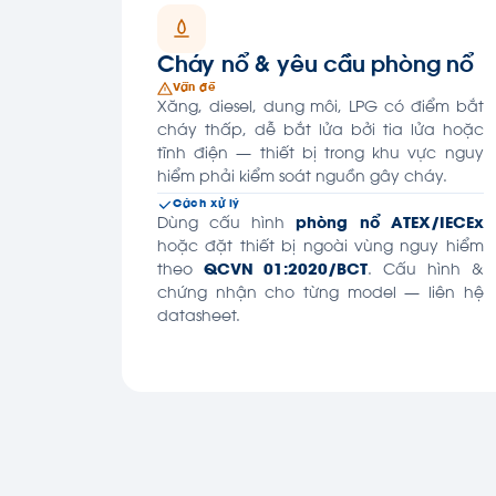
Cháy nổ & yêu cầu phòng nổ
Vấn đề
Xăng, diesel, dung môi, LPG có điểm bắt
cháy thấp, dễ bắt lửa bởi tia lửa hoặc
tĩnh điện — thiết bị trong khu vực nguy
hiểm phải kiểm soát nguồn gây cháy.
Cách xử lý
Dùng cấu hình
phòng nổ ATEX/IECEx
hoặc đặt thiết bị ngoài vùng nguy hiểm
theo
QCVN 01:2020/BCT
. Cấu hình &
chứng nhận cho từng model — liên hệ
datasheet.