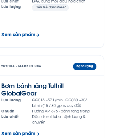
Lưu chất
LPG, dung môi, dầu, hoá chất
Lưu lượng
liên hệ datasheet
Xem sản phẩm
TUTHILL · MADE IN USA
Bánh răng
Bơm bánh răng Tuthill
GlobalGear
Lưu lượng
GG015 ~57 L/min · GG080 ~303
L/min (15 / 80 gpm, quy đổi)
Chuẩn
Hướng API 676 · bánh răng trong
Lưu chất
Dầu, diesel, lube · định lượng &
chuyển
Xem sản phẩm