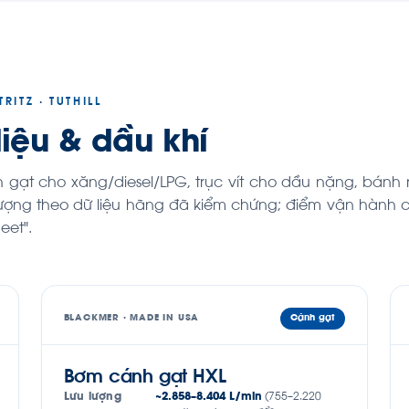
RITZ · TUTHILL
iệu & dầu khí
gạt cho xăng/diesel/LPG, trục vít cho dầu nặng, bánh 
 lượng theo dữ liệu hãng đã kiểm chứng; điểm vận hành 
eet".
BLACKMER · MADE IN USA
Cánh gạt
Bơm cánh gạt HXL
Lưu lượng
~2.858–8.404 L/min
(755–2.220