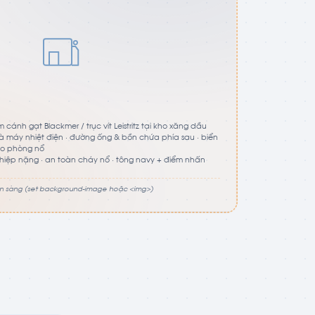
cánh gạt Blackmer / trục vít Leistritz tại kho xăng dầu
 máy nhiệt điện · đường ống & bồn chứa phía sau · biển
o phòng nổ
iệp nặng · an toàn cháy nổ · tông navy + điểm nhấn
ẵn sàng (set background-image hoặc <img>)