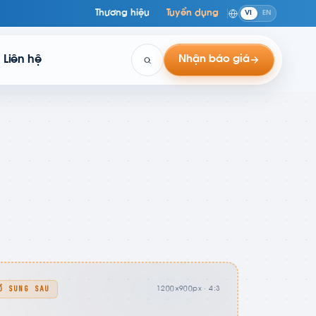
Thương hiệu
Tuyển dụng
VI
EN
Liên hệ
Nhận báo giá
Ổ SUNG SAU
1200×900px · 4:3