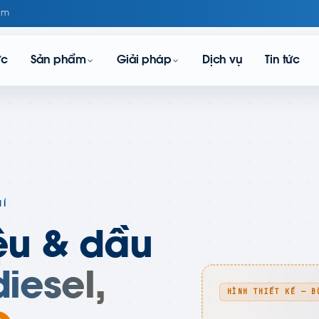
om
ực
Sản phẩm
Giải pháp
Dịch vụ
Tin tức
HÍ
ệu & dầu
iesel,
HÌNH THIẾT KẾ — B