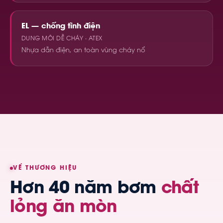
EL — chống tĩnh điện
DUNG MÔI DỄ CHÁY · ATEX
Nhựa dẫn điện, an toàn vùng cháy nổ
VỀ THƯƠNG HIỆU
Hơn 40 năm bơm
chất
lỏng ăn mòn