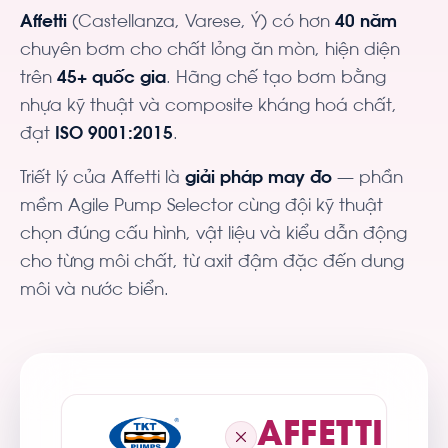
Affetti
(Castellanza, Varese, Ý) có hơn
40 năm
chuyên bơm cho chất lỏng ăn mòn, hiện diện
trên
45+ quốc gia
. Hãng chế tạo bơm bằng
nhựa kỹ thuật và composite kháng hoá chất,
đạt
ISO 9001:2015
.
Triết lý của Affetti là
giải pháp may đo
— phần
mềm Agile Pump Selector cùng đội kỹ thuật
chọn đúng cấu hình, vật liệu và kiểu dẫn động
cho từng môi chất, từ axit đậm đặc đến dung
môi và nước biển.
AFFETTI