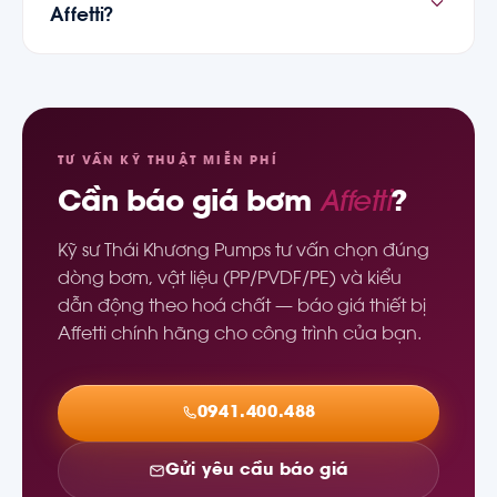
Affetti?
TƯ VẤN KỸ THUẬT MIỄN PHÍ
Cần báo giá
bơm
Affetti
?
Kỹ sư Thái Khương Pumps tư vấn chọn đúng
dòng bơm, vật liệu (PP/PVDF/PE) và kiểu
dẫn động theo hoá chất — báo giá thiết bị
Affetti chính hãng cho công trình của bạn.
0941.400.488
Gửi yêu cầu báo giá