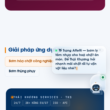
Giải pháp ứng dụng
✕
👋 Trang Affetti — bơm ly
tâm nhựa cho hoá chất ăn
mòn. Để Thái Khương hỏi
Bơm hóa chất công nghiệp
Bơm dẫn động từ
nhanh môi chất rồi tư vấn
vật liệu nhé?
Bơm thùng phuy
THÁI KHƯƠNG SERVICES · TKS
24/7
28+ HÃNG EU/G7
ISO · API