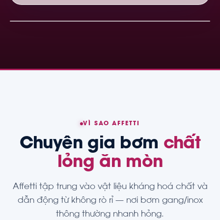
VÌ SAO AFFETTI
Chuyên gia bơm
chất
lỏng ăn mòn
Affetti tập trung vào vật liệu kháng hoá chất và
dẫn động từ không rò rỉ — nơi bơm gang/inox
thông thường nhanh hỏng.