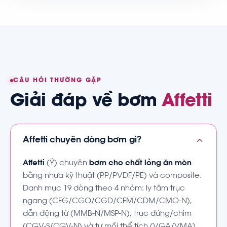
CÂU HỎI THƯỜNG GẶP
Giải đáp về bơm
Affetti
Affetti chuyên dòng bơm gì?
Affetti
(Ý) chuyên
bơm cho chất lỏng ăn mòn
bằng nhựa kỹ thuật (PP/PVDF/PE) và composite.
Danh mục 19 dòng theo 4 nhóm: ly tâm trục
ngang (CFG/CGO/CGD/CFM/CDM/CMO-N),
dẫn động từ (MMB-N/MSP-N), trục đứng/chìm
(CGV-S/CGV-N) và tự mồi thể tích (VGA/VMA).