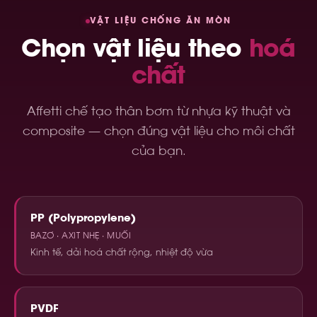
VẬT LIỆU CHỐNG ĂN MÒN
Chọn vật liệu theo
hoá
chất
Affetti chế tạo thân bơm từ nhựa kỹ thuật và
composite — chọn đúng vật liệu cho môi chất
của bạn.
PP (Polypropylene)
BAZƠ · AXIT NHẸ · MUỐI
Kinh tế, dải hoá chất rộng, nhiệt độ vừa
PVDF