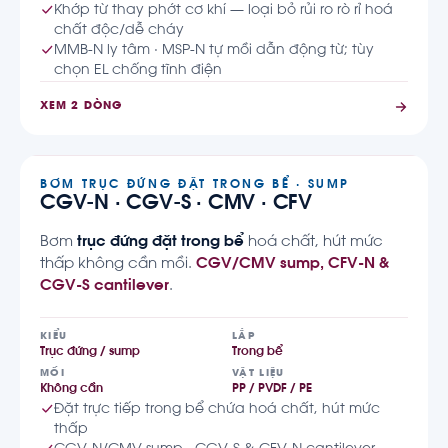
Khớp từ thay phớt cơ khí — loại bỏ rủi ro rò rỉ hoá
chất độc/dễ cháy
MMB-N ly tâm · MSP-N tự mồi dẫn động từ; tùy
chọn EL chống tĩnh điện
XEM 2 DÒNG
BƠM TRỤC ĐỨNG ĐẶT TRONG BỂ · SUMP
CGV-N · CGV-S · CMV · CFV
Bơm
trục đứng đặt trong bể
hoá chất, hút mức
thấp không cần mồi.
CGV/CMV sump, CFV-N &
CGV-S cantilever
.
KIỂU
LẮP
Trục đứng / sump
Trong bể
MỒI
VẬT LIỆU
Không cần
PP / PVDF / PE
Đặt trực tiếp trong bể chứa hoá chất, hút mức
thấp