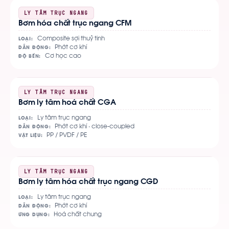
Xem
LY TÂM TRỤC NGANG
Bơm hóa chất trục ngang CFM
chi
tiết
Composite sợi thuỷ tinh
LOẠI:
Phớt cơ khí
DẪN ĐỘNG:
Cơ học cao
ĐỘ BỀN:
Xem
LY TÂM TRỤC NGANG
Bơm ly tâm hoá chất CGA
chi
tiết
Ly tâm trục ngang
LOẠI:
Phớt cơ khí · close-coupled
DẪN ĐỘNG:
PP / PVDF / PE
VẬT LIỆU:
Xem
LY TÂM TRỤC NGANG
Bơm ly tâm hóa chất trục ngang CGD
chi
tiết
Ly tâm trục ngang
LOẠI:
Phớt cơ khí
DẪN ĐỘNG:
Hoá chất chung
ỨNG DỤNG: