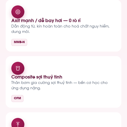
Axit mạnh / dễ bay hơi — 0 rò rỉ
Dẫn động từ, kín hoàn toàn cho hoá chất nguy hiểm,
dung môi.
MMB-N
Composite sợi thuỷ tinh
Thân bơm gia cường sợi thuỷ tinh — bền cơ học cho
ứng dụng nặng.
CFM