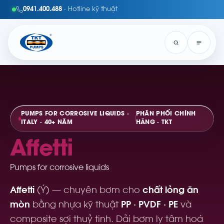
0941.400.488
· Hotline kỹ thuật
PUMPS FOR CORROSIVE LIQUIDS ·
PHÂN PHỐI CHÍNH
ITALY · 40+ NĂM
HÃNG · TKT
Affetti
Pumps for corrosive liquids
Affetti
(Ý) — chuyên bơm cho
chất lỏng ăn
mòn
bằng nhựa kỹ thuật
PP · PVDF · PE
và
composite sợi thuỷ tinh. Dải bơm ly tâm hoá