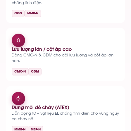
chống tĩnh điện.
CGD
MMB-N
Lưu lượng lớn / cột áp cao
Dòng CMO-N & CDM cho dải lưu lượng và cột áp lớn
hơn.
CMO-N
CDM
Dung môi dễ cháy (ATEX)
Dẫn động từ + vật liệu EL chống tĩnh điện cho vùng nguy
cơ cháy nổ.
MMB-N
MSP-N