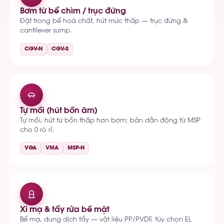
Bơm từ bể chìm / trục đứng
Đặt trong bể hoá chất, hút mức thấp — trục đứng &
cantilever sump.
CGV-N
CGV-S
Tự mồi (hút bồn âm)
Tự mồi, hút từ bồn thấp hơn bơm; bản dẫn động từ MSP
cho 0 rò rỉ.
VGA
VMA
MSP-N
Xi mạ & tẩy rửa bề mặt
Bể mạ, dung dịch tẩy — vật liệu PP/PVDF, tùy chọn EL