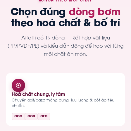
CHỌN THEO MÔI CHẤT
Chọn đúng
dòng bơm
theo hoá chất & bố trí
Affetti có 19 dòng — kết hợp vật liệu
(PP/PVDF/PE) và kiểu dẫn động để hợp với từng
môi chất ăn mòn.
Hoá chất chung, ly tâm
Chuyển axit/bazơ thông dụng, lưu lượng & cột áp tiêu
chuẩn.
CGO
CGD
CFG