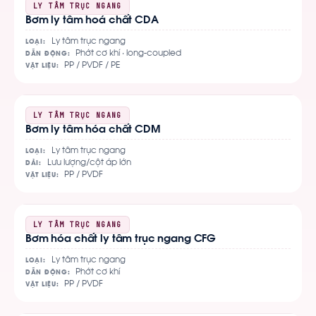
Xem
LY TÂM TRỤC NGANG
Bơm ly tâm hoá chất CDA
chi
tiết
Ly tâm trục ngang
LOẠI:
Phớt cơ khí · long-coupled
DẪN ĐỘNG:
PP / PVDF / PE
VẬT LIỆU:
Xem
LY TÂM TRỤC NGANG
Bơm ly tâm hóa chất CDM
chi
tiết
Ly tâm trục ngang
LOẠI:
Lưu lượng/cột áp lớn
DẢI:
PP / PVDF
VẬT LIỆU:
Xem
LY TÂM TRỤC NGANG
Bơm hóa chất ly tâm trục ngang CFG
chi
tiết
Ly tâm trục ngang
LOẠI:
Phớt cơ khí
DẪN ĐỘNG:
PP / PVDF
VẬT LIỆU: