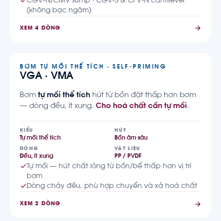
CGV-N/CMV sump · CGV-S & CFV-N cantilever
(không bạc ngâm)
XEM 4 DÒNG
BƠM TỰ MỒI THỂ TÍCH · SELF-PRIMING
VGA · VMA
Bơm
tự mồi thể tích
hút từ bồn đặt thấp hơn bơm
— dòng đều, ít xung.
Cho hoá chất cần tự mồi
.
KIỂU
HÚT
Tự mồi thể tích
Bồn âm sâu
DÒNG
VẬT LIỆU
Đều, ít xung
PP / PVDF
Tự mồi — hút chất lỏng từ bồn/bể thấp hơn vị trí
bơm
Dòng chảy đều, phù hợp chuyển và xả hoá chất
XEM 2 DÒNG