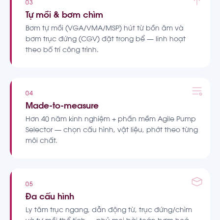
03
Tự mồi & bơm chìm
Bơm tự mồi (VGA/VMA/MSP) hút từ bồn âm và
bơm trục đứng (CGV) đặt trong bể — linh hoạt
theo bố trí công trình.
04
Made-to-measure
Hơn 40 năm kinh nghiệm + phần mềm Agile Pump
Selector — chọn cấu hình, vật liệu, phớt theo từng
môi chất.
05
Đa cấu hình
Ly tâm trục ngang, dẫn động từ, trục đứng/chìm