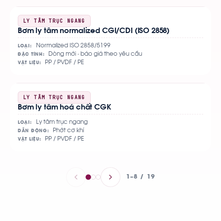
Xem
LY TÂM TRỤC NGANG
Bơm ly tâm normalized CGI/CDI (ISO 2858)
chi
tiết
Normalized ISO 2858/5199
LOẠI:
Dòng mới · báo giá theo yêu cầu
ĐẶC TÍNH:
PP / PVDF / PE
VẬT LIỆU:
Xem
LY TÂM TRỤC NGANG
Bơm ly tâm hoá chất CGK
chi
tiết
Ly tâm trục ngang
LOẠI:
Phớt cơ khí
DẪN ĐỘNG:
PP / PVDF / PE
VẬT LIỆU:
1–8 / 19