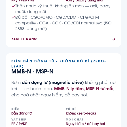
PP / PVDF / PE
Axit / bazơ / dung môi
Thân nhựa kỹ thuật kháng ăn mòn — axit, bazơ,
muối, dung môi
Đủ dải: CGO/CMO · CGD/CDM · CFG/CFM
composite · CGA · CGK · CGI/CDI normalized (ISO
2858, dòng mới)
XEM 11 DÒNG
BƠM DẪN ĐỘNG TỪ · KHÔNG RÒ RỈ (ZERO-
LEAK)
MMB-N · MSP-N
Bơm
dẫn động từ (magnetic drive)
không phớt cơ
khí — kín hoàn toàn.
MMB-N ly tâm, MSP-N tự mồi
;
cho hoá chất nguy hiểm, dễ bay hơi.
KIỂU
RÒ RỈ
Dẫn động từ
Không (zero-leak)
VẬT LIỆU
MÔI CHẤT
PP / PVDF
Nguy hiểm / dễ bay hơi