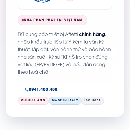
NHÀ PHÂN PHỐI TẠI VIỆT NAM
TKT cung cấp thiết bị Affetti
chính hãng
,
nhập khẩu trực tiếp từ Ý, kèm tư vấn kỹ
thuật, lắp đặt, vận hành thử và bảo hành
nhà sản xuất. Kỹ sư TKT hỗ trợ chọn đúng
vật liệu (PP/PVDF/PE) và kiểu dẫn động
theo hoá chất.
0941.400.488
CHÍNH HÃNG
MADE IN ITALY
ISO 9001