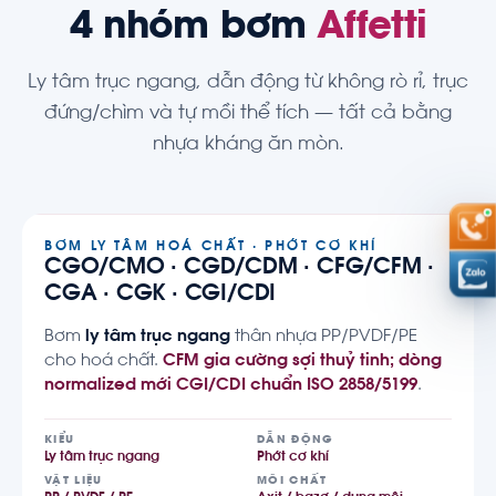
4 nhóm bơm
Affetti
Ly tâm trục ngang, dẫn động từ không rò rỉ, trục
đứng/chìm và tự mồi thể tích — tất cả bằng
nhựa kháng ăn mòn.
BƠM LY TÂM HOÁ CHẤT · PHỚT CƠ KHÍ
CGO/CMO · CGD/CDM · CFG/CFM ·
CGA · CGK · CGI/CDI
Bơm
ly tâm trục ngang
thân nhựa PP/PVDF/PE
cho hoá chất.
CFM gia cường sợi thuỷ tinh; dòng
normalized mới CGI/CDI chuẩn ISO 2858/5199
.
KIỂU
DẪN ĐỘNG
Ly tâm trục ngang
Phớt cơ khí
VẬT LIỆU
MÔI CHẤT