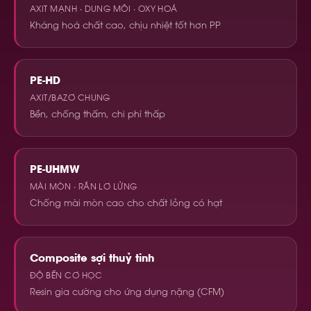
AXIT MẠNH · DUNG MÔI · OXY HOÁ
Kháng hoá chất cao, chịu nhiệt tốt hơn PP
PE-HD
AXIT/BAZƠ CHUNG
Bền, chống thấm, chi phí thấp
PE-UHMW
MÀI MÒN · RẮN LƠ LỬNG
Chống mài mòn cao cho chất lỏng có hạt
Composite sợi thuỷ tinh
ĐỘ BỀN CƠ HỌC
Resin gia cường cho ứng dụng nặng (CFM)