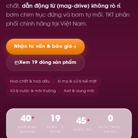
chất,
dẫn động từ (mag-drive) không rò rỉ
,
bơm chìm trục đứng và bơm tự mồi. TKT phân
phối chính hãng tại Việt Nam.
Nhận tư vấn & báo giá
Xem 19 dòng sản phẩm
Hoá chất & hoá dầu
Xi mạ & xử lý bề mặt
Xử lý nước & môi trường
Axit & dung môi
40
19
0
+
45
+
AFFETTI
NĂM KINH
DÒNG · 4
RÒ RỈ (MAG-
MADE IN ITALY
QUỐC GIA
NGHIỆM
NHÓM
DRIVE)
ISO 9001 · PP · PVDF · PE