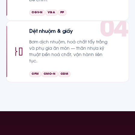
bể chìm.
CGV-N
VGA
PP
Dệt nhuộm & giấy
Bơm dịch nhuộm, hoá chất tẩy trắng
và phụ gia ăn mòn — thân nhựa kỹ
thuật bền hoá chất, vận hành liên
tục.
CFM
CMO-N
CDM