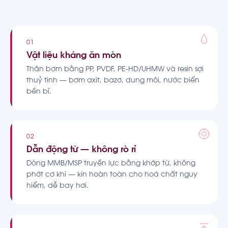
01
Vật liệu kháng ăn mòn
Thân bơm bằng PP, PVDF, PE-HD/UHMW và resin sợi
thuỷ tinh — bơm axit, bazơ, dung môi, nước biển
bền bỉ.
02
Dẫn động từ — không rò rỉ
Dòng MMB/MSP truyền lực bằng khớp từ, không
phớt cơ khí — kín hoàn toàn cho hoá chất nguy
hiểm, dễ bay hơi.