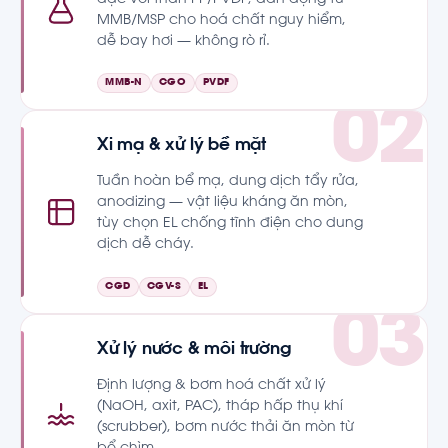
đặc với thân PP/PVDF; dẫn động từ
MMB/MSP cho hoá chất nguy hiểm,
dễ bay hơi — không rò rỉ.
MMB-N
CGO
PVDF
Xi mạ & xử lý bề mặt
Tuần hoàn bể mạ, dung dịch tẩy rửa,
anodizing — vật liệu kháng ăn mòn,
tùy chọn EL chống tĩnh điện cho dung
dịch dễ cháy.
CGD
CGV-S
EL
Xử lý nước & môi trường
Định lượng & bơm hoá chất xử lý
(NaOH, axit, PAC), tháp hấp thụ khí
(scrubber), bơm nước thải ăn mòn từ