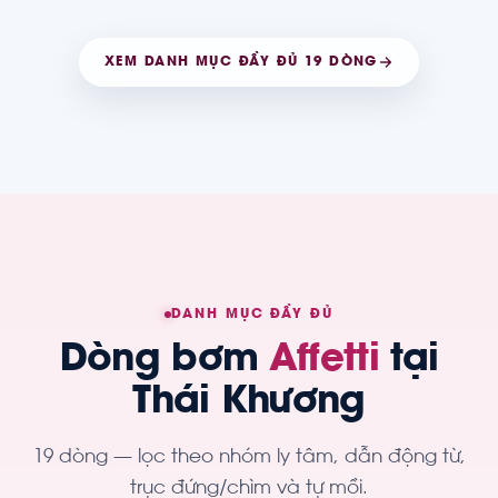
XEM DANH MỤC ĐẦY ĐỦ 19 DÒNG
DANH MỤC ĐẦY ĐỦ
Dòng bơm
Affetti
tại
Thái Khương
19 dòng — lọc theo nhóm ly tâm, dẫn động từ,
trục đứng/chìm và tự mồi.