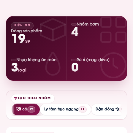
Nhóm bơm
HIỆN CÓ
4
Dòng sản phẩm
19
SP
Nhựa kháng ăn mòn
Rò rỉ (mag-drive)
3
0
loại
LỌC THEO NHÓM
Tất cả
Ly tâm trục ngang
Dẫn động từ
19
11
2