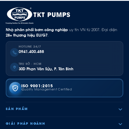
TKT PUMPS
Nhà phân phối bơm công nghiệp
uy tín VN từ 2007. Đại diện
28+ thương hiệu EU/G7
.
HOTLINE 24/7
0941.400.488
TRỤ SỞ · HCM
30D Phan Văn Sửu, P. Tân Bình
ISO 9001:2015
Quality Management Certified
SẢN PHẨM
GIẢI PHÁP NGÀNH