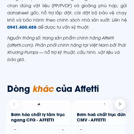
chọn đúng vật liệu (PP/PVDF) và gioăng phù hợp, gửi
datasheet gốc, hỗ trợ lắp đặt, cài đặt bộ bảo vệ chạy
khô và bảo hành theo chính sách nhà sản xuất. Liên hệ
0941.400.488
để được tư vấn kỹ thuật.
Nguồn thông số: trang sản phẩm chính hãng Affetti
(affetti.com). Phân phối chính hãng tại Việt Nam bởi Thái
Khương Pumps — hỗ trợ kỹ thuật, cấu hình, vật liệu và
báo giá.
Dòng
khác
của Affetti
Bơm hóa chất ly tâm trục
Bơm hoá chất trục đứng
ngang CFG - AFFETTI
CMV - AFFETTI
—
→
—
→