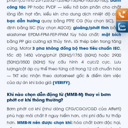
phun (cỡ nhỏ 25-125/32-125/40-130/40-160/50-160);
bánh
công tác
PP hoặc PVDF — kiểu hở bán phần cho chất
lỏng lẫn hạt rắn, kiểu kín cho dung dịch nhiệt độ cao;
bạc dẫn hướng
quay bằng PTFE CG (tùy chọn SiC), cố
định bằng SiC (tùy chọn Al2O3);
gioăng/phớt tĩnh
bằng
elastomer EPDM-FPM-FEP-FFKM tùy hóa chất;
mặt bích
bằng PP gia cường sợi thủy tinh, lõi thép bên trong tăng
cứng. Motor
3 pha không đồng bộ theo tiêu chuẩn IEC
,
tốc độ 1450 vòng/phút (50Hz)/1750 (60Hz) hoặc 2900
(50Hz)/3500 (60Hz) tùy cấu hình 4 cực/2 cực. Lưu
lượng/cột áp cụ thể theo từng cỡ trong 12 cỡ chuẩn hóa
— TKT xác nhận theo datasheet gốc & điểm làm việc
của dự án khi báo giá
[VERIFY]
.
Khi nào chọn dẫn động từ (MMB-N) thay vì bơm
phớt cơ khí thông thường?
Bơm phớt cơ khí (như dòng CFG/CGO/CGD của Affetti)
phù hợp môi chất ít nguy hiểm hơn, chi phí đầu tư thấp
hơn.
MMB-N nên được chọn khi:
hóa chất bơm độc hại,