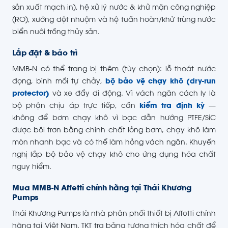
sản xuất mạch in), hệ xử lý nước & khử mặn công nghiệp
(RO), xưởng dệt nhuộm và hệ tuần hoàn/khử trùng nước
biển nuôi trồng thủy sản.
Lắp đặt & bảo trì
MMB-N có thể trang bị thêm (tùy chọn): lỗ thoát nước
đọng, bình mồi tự chảy,
bộ bảo vệ chạy khô (dry-run
protector)
và xe đẩy di động. Vì vách ngăn cách ly là
bộ phận chịu áp trực tiếp, cần
kiểm tra định kỳ
—
không để bơm chạy khô vì bạc dẫn hướng PTFE/SiC
được bôi trơn bằng chính chất lỏng bơm, chạy khô làm
mòn nhanh bạc và có thể làm hỏng vách ngăn. Khuyến
nghị lắp bộ bảo vệ chạy khô cho ứng dụng hóa chất
nguy hiểm.
Mua MMB-N Affetti chính hãng tại Thái Khương
Pumps
Thái Khương Pumps là nhà phân phối thiết bị Affetti chính
hãng tại Việt Nam. TKT tra bảng tương thích hóa chất để