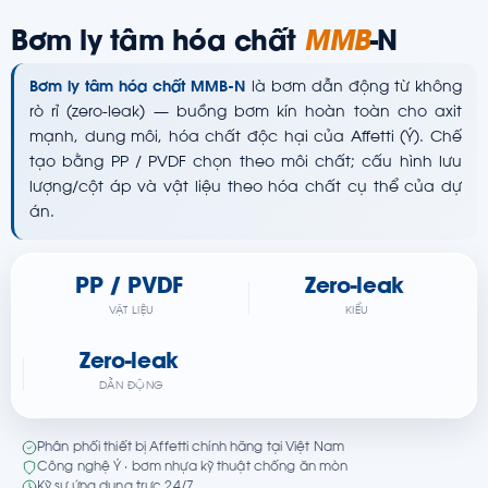
Bơm ly tâm hóa chất
MMB
-N
Bơm ly tâm hóa chất MMB-N
là bơm dẫn động từ không
rò rỉ (zero-leak) — buồng bơm kín hoàn toàn cho axit
mạnh, dung môi, hóa chất độc hại của Affetti (Ý). Chế
tạo bằng PP / PVDF chọn theo môi chất; cấu hình lưu
lượng/cột áp và vật liệu theo hóa chất cụ thể của dự
án.
PP / PVDF
Zero-leak
VẬT LIỆU
KIỂU
Zero-leak
DẪN ĐỘNG
Phân phối thiết bị Affetti chính hãng tại Việt Nam
Công nghệ Ý · bơm nhựa kỹ thuật chống ăn mòn
Kỹ sư ứng dụng trực 24/7