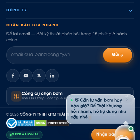
CÔNG TY
NHẬN BÁO GIÁ NHANH
Để lại email — đội kỹ thuật phản hồi trong 15 phút giờ hành
chính.
Gửi
ZL
Công cụ chọn bơm
Tính lưu lượng · cột áp → ra model
✕
👋 Cần tư vấn bơm hay
báo giá? Để Thái Khương
hỏi nhanh, hỗ trợ đúng nhu
© 2026
CÔNG TY TNHH KTTM THÁI KHƯƠNG
· MST: 0304844502
cầu nhé.
Nhận báo giá
OPERATIONAL