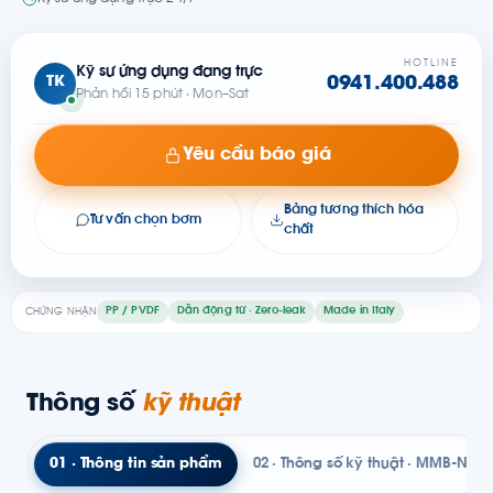
HOTLINE
Kỹ sư ứng dụng đang trực
TK
0941.400.488
Phản hồi 15 phút · Mon–Sat
Yêu cầu báo giá
Bảng tương thích hóa
Tư vấn chọn bơm
chất
PP / PVDF
Dẫn động từ · Zero-leak
Made in Italy
CHỨNG NHẬN
Thông số
kỹ thuật
01 · Thông tin sản phẩm
02 · Thông số kỹ thuật · MMB-N