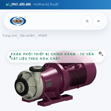
0941.400.488
· Hotline kỹ thuật
Trang chủ
Sản phẩm
Affetti
/
/
PHÂN PHỐI THIẾT BỊ CHÍNH HÃNG · TƯ VẤN
VẬT LIỆU THEO HÓA CHẤT