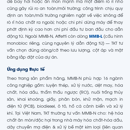
dễ bay hơi hoặc ăn mòn mạnh mà một điểm rò rỉ nhỏ
cũng gây rủi ro an toàn/môi trường; công trình chịu quy
định an toàn/môi trường nghiêm ngặt về việc không để
rò rỉ hóa chất ra ngoài; hoặc chi phí dừng máy để thay
phớt định kỳ cao hơn chi phí đầu tư ban đầu cho dẫn
động từ. Ngoài MMB-N, Affetti còn dòng
MMB-L
(cấu hình
monobloc riêng, cùng nguyên lý dẫn động từ) — TKT tư
vấn chọn đúng dòng/cỡ theo lưu lượng, cột áp và mặt
bằng lắp đặt của dự án.
Ứng dụng thực tế
Theo trang sản phẩm hãng, MMB-N phù hợp 16 ngành
công nghiệp gồm: luyện thép, xử lý nước, dệt may, hóa
chất, hóa dầu, thẩm thấu ngược (RO), nuôi trồng thủy
sản, khai khoáng, giấy, phân bón, khử mặn, mạch in
điện tử (PCB), biodiesel, ô tô, hồ cá cảnh biển và xử lý
khí. Tại Việt Nam, TKT thường tư vấn MMB-N cho: hệ hóa
chất ăn mòn/độc hại trong nhà máy hóa chất-hóa dầu,
dây chuyền mạ điện & xử lý bề mặt kim loại (liên quan