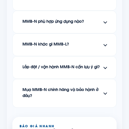
MMB-N phù hợp ứng dụng nào?
MMB-N khác gì MMB-L?
Lắp đặt / vận hành MMB-N cần lưu ý gì?
Mua MMB-N chính hãng và bảo hành ở
đâu?
BÁO GIÁ NHANH