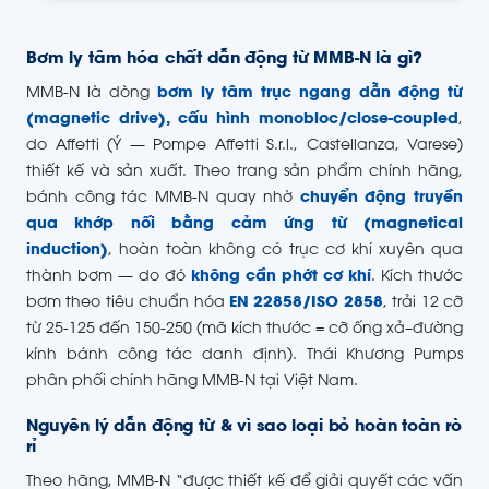
Bơm ly tâm hóa chất dẫn động từ MMB-N là gì?
MMB-N là dòng
bơm ly tâm trục ngang dẫn động từ
(magnetic drive), cấu hình monobloc/close-coupled
,
do Affetti (Ý — Pompe Affetti S.r.l., Castellanza, Varese)
thiết kế và sản xuất. Theo trang sản phẩm chính hãng,
bánh công tác MMB-N quay nhờ
chuyển động truyền
qua khớp nối bằng cảm ứng từ (magnetical
induction)
, hoàn toàn không có trục cơ khí xuyên qua
thành bơm — do đó
không cần phớt cơ khí
. Kích thước
bơm theo tiêu chuẩn hóa
EN 22858/ISO 2858
, trải 12 cỡ
từ 25-125 đến 150-250 (mã kích thước = cỡ ống xả–đường
kính bánh công tác danh định). Thái Khương Pumps
phân phối chính hãng MMB-N tại Việt Nam.
Nguyên lý dẫn động từ & vì sao loại bỏ hoàn toàn rò
rỉ
Theo hãng, MMB-N “được thiết kế để giải quyết các vấn