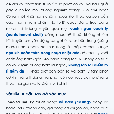
đề đôi khi phát sinh từ rò rỉ qua phớt cơ khí, với hậu quả
gây ô nhiễm môi trường nghiêm trọng”. Cơ chế hoạt
động: một khối nam châm ngoài (lõi thép carbon gắn
các thanh nam châm Nd-Fe-B) quay đồng trục cùng
motor; từ trường xuyên qua một
vách ngăn cách ly
(containment shell)
bằng nhựa kỹ thuật không nhiễm
từ, truyền chuyển động sang khối rotor bên trong (cũng
mang nam châm Nd-Fe-B trong lõi thép carbon, được
bọc kín hoàn toàn trong nhựa nhiệt dẻo
để cách ly khỏi
chất lỏng bơm) gắn liền bánh công tác. Vì không có trục
cơ khí xuyên buồng bơm ra ngoài,
không tồn tại điểm rò
rỉ tiềm ẩn
— khác biệt căn bản so với bơm ly tâm phớt
cơ khí thông thường, nơi phớt luôn có nguy cơ mòn/hỏng
theo thời gian và là điểm rò rỉ chính.
Vật liệu & cấu tạo đã xác thực
Theo tài liệu kỹ thuật hãng:
vỏ bơm (casing)
bằng PP
hoặc PVDF thành dày, gia công cơ khí (cỡ lớn) hoặc đúc