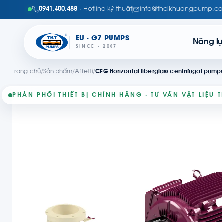
0941.400.488
· Hotline kỹ thuật
info@thaikhuongpump.c
EU · G7 PUMPS
Năng l
SINCE · 2007
Trang chủ
/
Sản phẩm
/
Affetti
/
CFG Horizontal fiberglass centrifugal pumps
PHÂN PHỐI THIẾT BỊ CHÍNH HÃNG · TƯ VẤN VẬT LIỆU