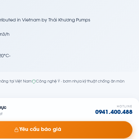
distributed in Vietnam by Thái Khương Pumps
 m3/h
20°C-
h hãng tại Việt Nam
Công nghệ Ý · bơm nhựa kỹ thuật chống ăn mòn
HOTLINE
rực
0941.400.488
at
Yêu cầu báo giá