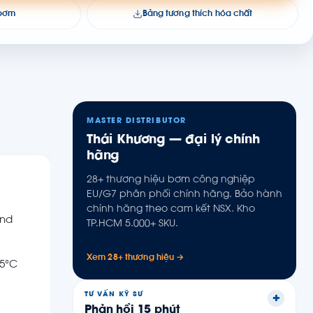
 bơm
Bảng tương thích hóa chất
MASTER DISTRIBUTOR
Thái Khương — đại lý chính
hãng
28+ thương hiệu bơm công nghiệp
EU/G7 phân phối chính hãng. Bảo hành
chính hãng theo cam kết NSX. Kho
and
TP.HCM 5.000+ SKU.
Xem 28+ thương hiệu →
45°C
TƯ VẤN KỸ SƯ
Phản hồi 15 phút