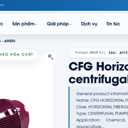
om
ực
Sản phẩm
Giải pháp
Dịch vụ
Tin tức
 - AFFETII
SKU: AFFE
Pompe Affetti S.r.l.
 THEO HÓA CHẤT
CFG Horizo
centrifuga
General product informati
Name: CFG HORIZONTAL F
Class: HORIZONTAL FIBER
Type: CENTRIFUGAL PUMPS
Application: Chemical,
aquaculture...