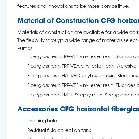
features and innovations to be more competitive.
Material of Construction CFG horizon
Materials of construction are available for a wide corr
The flexibility through a wide range of materials selectio
Pumps.
Fiberglass resin FRP-VES vinyl ester resin: Standard
Fiberglass resin FRP-VEA vinyl ester resin: Abrasive 
Fiberglass resin FRP-VEC vinyl ester resin: Bleaches
Fiberglass resin FRP-VEF vinyl ester resin: Fluorides
Fiberglass resin FRP-EPX epxy resin: Strong chemic
Accessories CFG horizontal fibergla
Draining hole
Residual fluid collection tank