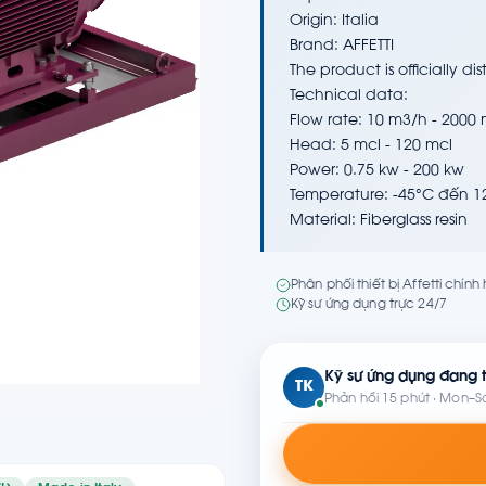
Origin: Italia
Brand: AFFETTI
The product is officially 
Technical data:
Flow rate: 10 m3/h - 2000
Head: 5 mcl - 120 mcl
Power: 0.75 kw - 200 kw
Temperature: -45°C đến 1
Material: Fiberglass resin
Phân phối thiết bị Affetti chín
Kỹ sư ứng dụng trực 24/7
Kỹ sư ứng dụng đang t
TK
Phản hồi 15 phút · Mon–S