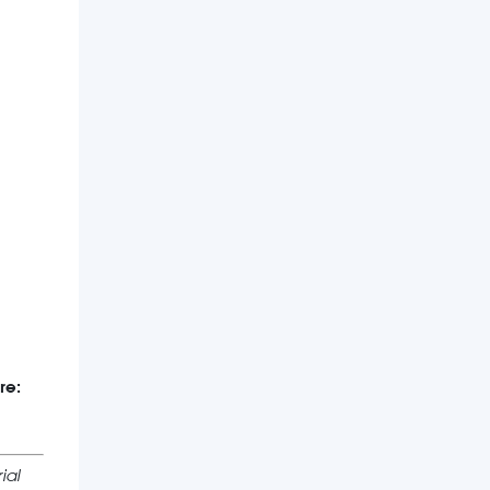
re:
ial