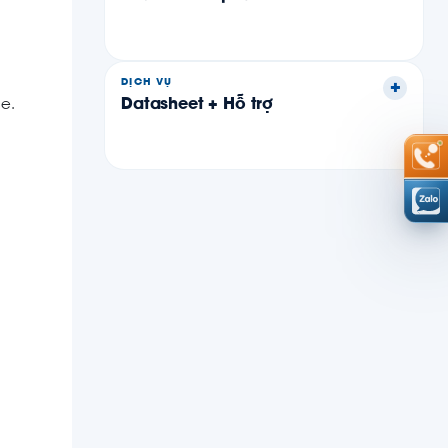
DỊCH VỤ
Datasheet + Hỗ trợ
ce.