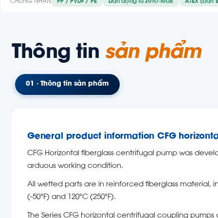
CHỨNG NHẬN
PP / PVDF / PE
Dẫn động từ zero-leak
ATEX (bản E
Thông tin
sản phẩm
01 · Thông tin sản phẩm
General product information CFG horizontal
CFG Horizontal fiberglass centrifugal pump was develop
arduous working condition.
All wetted parts are in reinforced fiberglass material
(-50°F) and 120°C (250°F).
The Series CFG horizontal centrifugal coupling pumps