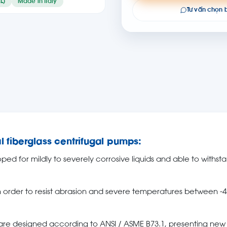
L)
Made in Italy
Tư vấn chọn
 fiberglass centrifugal pumps:
ed for mildly to severely corrosive liquids and able to withst
, in order to resist abrasion and severe temperatures between -
 are designed according to ANSI / ASME B73.1, presenting new