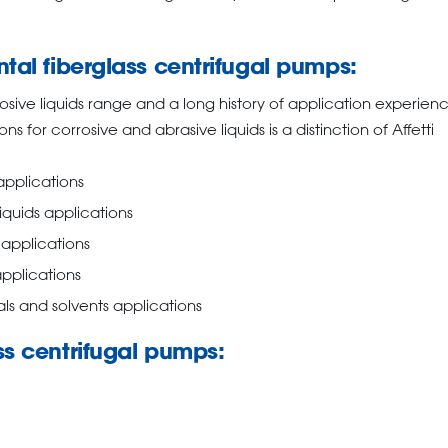
tal fiberglass centrifugal pumps:
osive liquids range and a long history of application experien
ns for corrosive and abrasive liquids is a distinction of Affetti
 applications
liquids applications
 applications
 applications
als and solvents applications
ss centrifugal pumps: