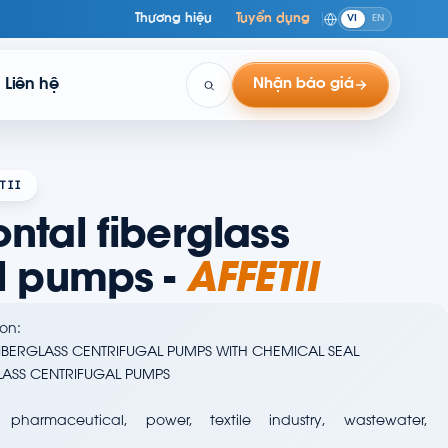
Thương hiệu
Tuyển dụng
VI
EN
Liên hệ
Nhận báo giá
TII
ntal fiberglass
l pumps -
AFFETII
on:
IBERGLASS CENTRIFUGAL PUMPS WITH CHEMICAL SEAL
GLASS CENTRIFUGAL PUMPS
 pharmaceutical, power, textile industry, wastewater,