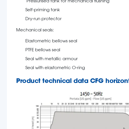
Pressurised tank for mechanical flushing
Self-priming tank
Dry-run protector
Mechanical seals:
Elastometric bellows seal
PTFE bellows seal
Seal with metallic armour
Seal with elastometric O-ring
Product technical data
CFG horizont