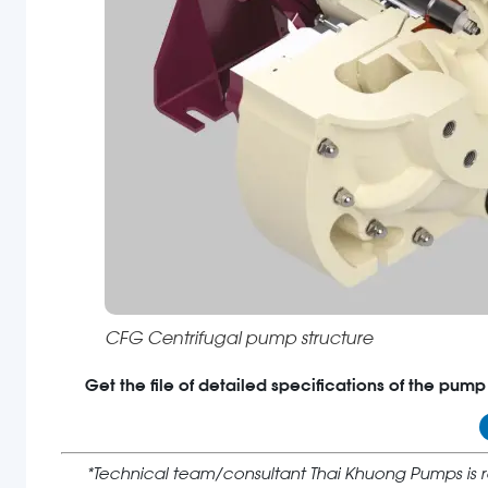
CFG Centrifugal pump structure
Get the file of detailed specifications of the pump
*Technical team/consultant Thai Khuong Pumps is re