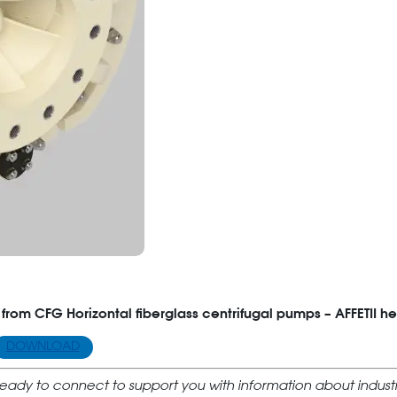
 from CFG Horizontal fiberglass centrifugal pumps – AFFETII he
DOWNLOAD
ady to connect to support you with information about industr