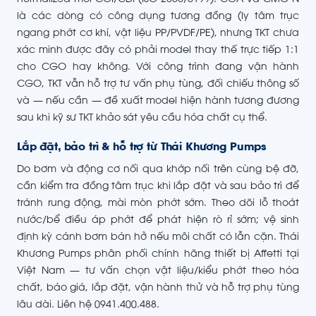
normalized mới CGI/CDI (ISO 2858/5199). CGA và CMO-N
là các dòng có công dụng tương đồng (ly tâm trục
ngang phớt cơ khí, vật liệu PP/PVDF/PE), nhưng TKT chưa
xác minh được đây có phải model thay thế trực tiếp 1:1
cho CGO hay không. Với công trình đang vận hành
CGO, TKT vẫn hỗ trợ tư vấn phụ tùng, đối chiếu thông số
và — nếu cần — đề xuất model hiện hành tương đương
sau khi kỹ sư TKT khảo sát yêu cầu hóa chất cụ thể.
Lắp đặt, bảo trì & hỗ trợ từ Thái Khương Pumps
Do bơm và động cơ nối qua khớp nối trên cùng bệ đỡ,
cần kiểm tra đồng tâm trục khi lắp đặt và sau bảo trì để
tránh rung động, mài mòn phớt sớm. Theo dõi lỗ thoát
nước/bể điều áp phớt để phát hiện rò rỉ sớm; vệ sinh
định kỳ cánh bơm bán hở nếu môi chất có lẫn cặn. Thái
Khương Pumps phân phối chính hãng thiết bị Affetti tại
Việt Nam — tư vấn chọn vật liệu/kiểu phớt theo hóa
chất, báo giá, lắp đặt, vận hành thử và hỗ trợ phụ tùng
lâu dài. Liên hệ 0941.400.488.