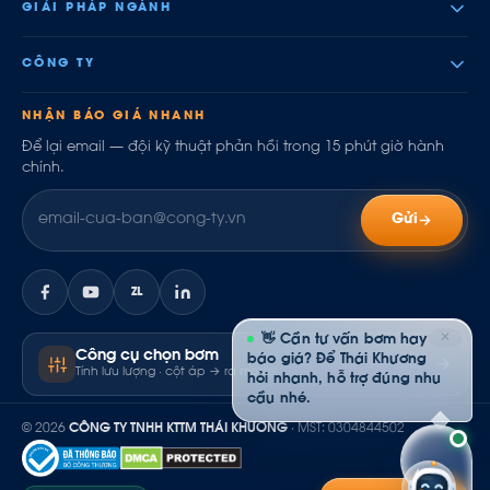
GIẢI PHÁP NGÀNH
CÔNG TY
NHẬN BÁO GIÁ NHANH
Để lại email — đội kỹ thuật phản hồi trong 15 phút giờ hành
chính.
Gửi
ZL
✕
👋 Cần tư vấn bơm hay
Công cụ chọn bơm
báo giá? Để Thái Khương
Tính lưu lượng · cột áp → ra model
hỏi nhanh, hỗ trợ đúng nhu
cầu nhé.
© 2026
CÔNG TY TNHH KTTM THÁI KHƯƠNG
· MST: 0304844502