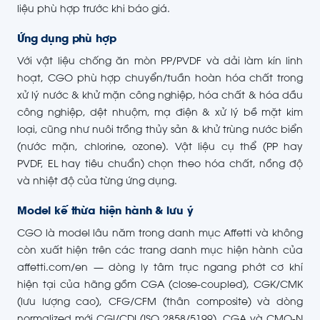
liệu phù hợp trước khi báo giá.
Ứng dụng phù hợp
Với vật liệu chống ăn mòn PP/PVDF và dải làm kín linh
hoạt, CGO phù hợp chuyển/tuần hoàn hóa chất trong
xử lý nước & khử mặn công nghiệp, hóa chất & hóa dầu
công nghiệp, dệt nhuộm, mạ điện & xử lý bề mặt kim
loại, cũng như nuôi trồng thủy sản & khử trùng nước biển
(nước mặn, chlorine, ozone). Vật liệu cụ thể (PP hay
PVDF, EL hay tiêu chuẩn) chọn theo hóa chất, nồng độ
và nhiệt độ của từng ứng dụng.
Model kế thừa hiện hành & lưu ý
CGO là model lâu năm trong danh mục Affetti và không
còn xuất hiện trên các trang danh mục hiện hành của
affetti.com/en — dòng ly tâm trục ngang phớt cơ khí
hiện tại của hãng gồm CGA (close-coupled), CGK/CMK
(lưu lượng cao), CFG/CFM (thân composite) và dòng