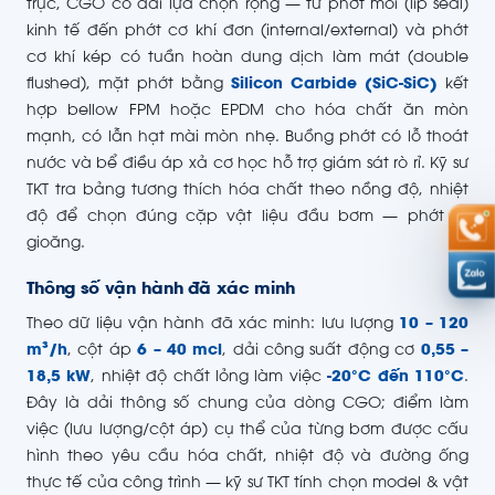
trục, CGO có dải lựa chọn rộng — từ phớt môi (lip seal)
kinh tế đến phớt cơ khí đơn (internal/external) và phớt
cơ khí kép có tuần hoàn dung dịch làm mát (double
flushed), mặt phớt bằng
Silicon Carbide (SiC-SiC)
kết
hợp bellow FPM hoặc EPDM cho hóa chất ăn mòn
mạnh, có lẫn hạt mài mòn nhẹ. Buồng phớt có lỗ thoát
nước và bể điều áp xả cơ học hỗ trợ giám sát rò rỉ. Kỹ sư
TKT tra bảng tương thích hóa chất theo nồng độ, nhiệt
độ để chọn đúng cặp vật liệu đầu bơm — phớt —
gioăng.
Thông số vận hành đã xác minh
Theo dữ liệu vận hành đã xác minh: lưu lượng
10 – 120
m³/h
, cột áp
6 – 40 mcl
, dải công suất động cơ
0,55 –
18,5 kW
, nhiệt độ chất lỏng làm việc
-20°C đến 110°C
.
Đây là dải thông số chung của dòng CGO; điểm làm
việc (lưu lượng/cột áp) cụ thể của từng bơm được cấu
hình theo yêu cầu hóa chất, nhiệt độ và đường ống
thực tế của công trình — kỹ sư TKT tính chọn model & vật