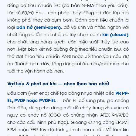
đồng bộ tiêu chuẩn IEC (có bản NEMA theo yêu cầu),
tần số 50/60 Hz — cho phép thay động cơ độc lập mà
không phải thay cả cụm bơm. Cánh bơm tiêu chuẩn là
loại
bán hở (semi-open)
, dễ vệ sinh và ít tắc nghẽn với
chất lỏng có lẫn hạt nhỏ; có tùy chọn cánh
kín (closed)
cho chất lỏng nóng, sạch, cần hiệu suất thủy lực cao
hơn. Mặt bích kết nối đường ống theo tiêu chuẩn ISO, có
thể đặt theo tiêu chuẩn ANSI hoặc JIS theo yêu cầu dự
án. Thành bơm dày, tăng dung sai ăn mòn/mài mòn cho
tuổi thọ vận hành dài hơn.
Vật liệu & phớt cơ khí — chọn theo hóa chất
Đầu bơm (wet end) chế tạo bằng nhựa nhiệt dẻo
PP, PP-
EL, PVDF hoặc PVDF-EL
— bản EL bổ sung phụ gia chống
tĩnh điện, dùng cho dung môi dễ cháy trong khu vực có
nguy cơ cháy nổ (CGO có chứng nhận ATEX 94/9/EC
cho các cấu hình phù hợp). Gioăng O-ring bằng EPDM,
FPM hoặc FEP tùy độ tương thích hóa chất. Về làm kín