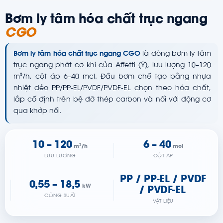
Bơm ly tâm hóa chất trục ngang
CGO
Bơm ly tâm hóa chất trục ngang CGO
là dòng bơm ly tâm
trục ngang phớt cơ khí của Affetti (Ý), lưu lượng 10–120
m³/h, cột áp 6–40 mcl. Đầu bơm chế tạo bằng nhựa
nhiệt dẻo PP/PP-EL/PVDF/PVDF-EL chọn theo hóa chất,
lắp cố định trên bệ đỡ thép carbon và nối với động cơ
qua khớp nối.
10 – 120
6 – 40
m³/h
mcl
LƯU LƯỢNG
CỘT ÁP
PP / PP-EL / PVDF
0,55 – 18,5
kW
/ PVDF-EL
CÔNG SUẤT
VẬT LIỆU