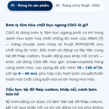
01 · Thông tin sản phẩm
02 · Thông số kỹ thuật · CGO
Bơm ly tâm hóa chất trục ngang CGO là gì?
CGO là dòng bơm ly tâm trục ngang phớt cơ khí trong
danh mục bơm hóa chất chống ăn mòn của Affetti (Ý)
— hãng chuyên bơm nhựa kỹ thuật PP/PVDF/PE cho
chất lỏng ăn mòn. Đầu bơm và động cơ lắp trên cùng
bệ đỡ thép carbon, truyền động qua khớp nối cơ khí —
khác với dòng CGA liền trục gọn (close-coupled) trong
cùng danh mục. Lưu lượng đã xác minh
10 – 120 m³/h
,
cột áp
6 – 40 mcl
, phù hợp các trạm bơm chuyển/tuần
hoàn hóa chất công suất vừa và lớn trong nhà máy.
Cấu tạo: bệ đỡ thép carbon, khớp nối, cánh bơm
bán hở
Bộ bơm-động cơ được cố định trên bệ đỡ thép carbon,
kết nối qua khớp nối cơ khí với động cơ ba pha không