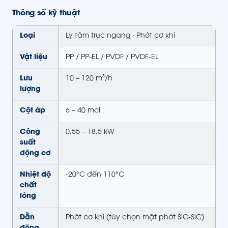
Thông số kỹ thuật
Loại
Ly tâm trục ngang · Phớt cơ khí
Vật liệu
PP / PP-EL / PVDF / PVDF-EL
Lưu
10 – 120 m³/h
lượng
Cột áp
6 – 40 mcl
Công
0,55 – 18,5 kW
suất
động cơ
Nhiệt độ
-20°C đến 110°C
chất
lỏng
Dẫn
Phớt cơ khí (tùy chọn mặt phớt SiC-SiC)