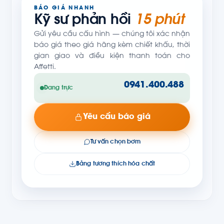
BÁO GIÁ NHANH
Kỹ sư phản hồi
15 phút
Gửi yêu cầu cấu hình — chúng tôi xác nhận
báo giá theo giá hãng kèm chiết khấu, thời
gian giao và điều kiện thanh toán cho
Affetti.
0941.400.488
Đang trực
Yêu cầu báo giá
Tư vấn chọn bơm
Bảng tương thích hóa chất