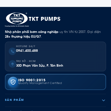
TKT PUMPS
Nhà phân phối bơm công nghiệp
uy tín VN từ 2007. Đại diện
28+ thương hiệu EU/G7
.
HOTLINE 24/7
0941.400.488
TRỤ SỞ · HCM
30D Phan Văn Sửu, P. Tân Bình
ISO 9001:2015
Quality Management Certified
SẢN PHẨM