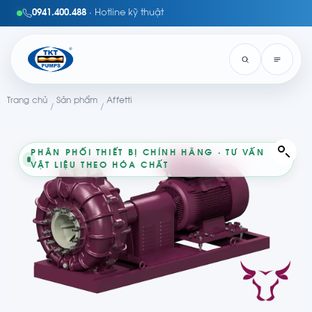
0941.400.488
· Hotline kỹ thuật
Trang chủ
Sản phẩm
Affetti
/
/
PHÂN PHỐI THIẾT BỊ CHÍNH HÃNG · TƯ VẤN
VẬT LIỆU THEO HÓA CHẤT