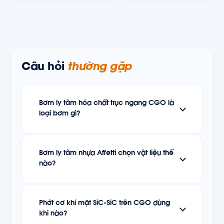
Câu hỏi
thường gặp
Bơm ly tâm hóa chất trục ngang CGO là
loại bơm gì?
Bơm ly tâm nhựa Affetti chọn vật liệu thế
nào?
Phớt cơ khí mặt SiC-SiC trên CGO dùng
khi nào?