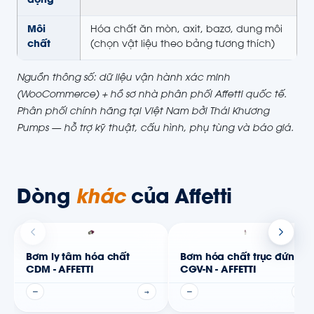
động
Môi
Hóa chất ăn mòn, axit, bazơ, dung môi
chất
(chọn vật liệu theo bảng tương thích)
Nguồn thông số: dữ liệu vận hành xác minh
(WooCommerce) + hồ sơ nhà phân phối Affetti quốc tế.
Phân phối chính hãng tại Việt Nam bởi Thái Khương
Pumps — hỗ trợ kỹ thuật, cấu hình, phụ tùng và báo giá.
Dòng
khác
của Affetti
Bơm ly tâm hóa chất
Bơm hóa chất trục đứng
CDM - AFFETTI
CGV-N - AFFETTI
—
→
—
→