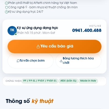
Phân phối thiết bị Affetti chính hãng tại Việt Nam
Công nghệ Ý · bơm nhựa kỹ thuật chống ăn mòn
Kỹ sư ứng dụng trực 24/7
HOTLINE
Kỹ sư ứng dụng đang trực
TK
0941.400.488
Phản hồi 15 phút · Mon–Sat
Yêu cầu báo giá
Bảng tương thích hóa
Tư vấn chọn bơm
chất
PP / PP-EL / PVDF / PVDF-EL
ATEX (bản EL)
Made in Italy
CHỨNG NHẬN
Thông số
kỹ thuật