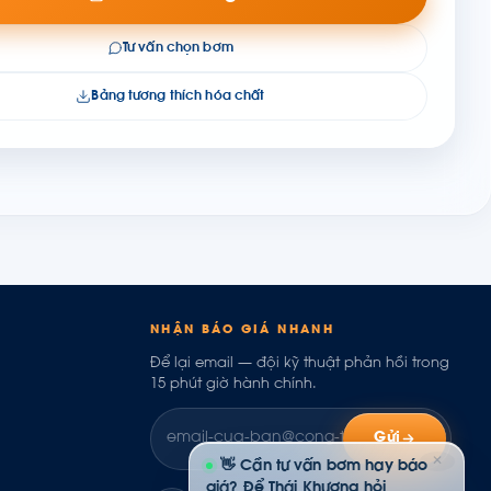
Tư vấn chọn bơm
Bảng tương thích hóa chất
NHẬN BÁO GIÁ NHANH
Để lại email — đội kỹ thuật phản hồi trong
15 phút giờ hành chính.
Gửi
✕
👋 Cần tư vấn bơm hay báo
giá? Để Thái Khương hỏi