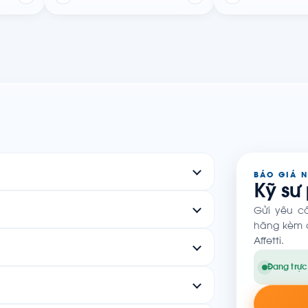
BÁO GIÁ 
Kỹ sư
Gửi yêu c
hãng kèm c
Affetti.
Đang trực