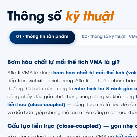
Thông số
kỹ thuật
01 · Thông tin sản phẩm
02 · Thông số kỹ thuật · VM
Bơm hóa chất tự mồi thể tích VMA là gì?
Affetti VMA là dòng
bơm hóa chất tự mồi thể tích (vol
tiếp trên website chính hãng Affetti — thuộc nhóm bơm 
thường. Cơ cấu bên trong là
rotor hình trụ 8 rãnh gắn
dòng chảy đều gần như không xung động và khả năng
liền trục (close-coupled)
— đúng theo mô tả tiêu đề sản
và đầu bơm gộp chung một cụm trên cùng một trục, không
Cấu tạo liền trục (close-coupled) — gọn nhẹ 