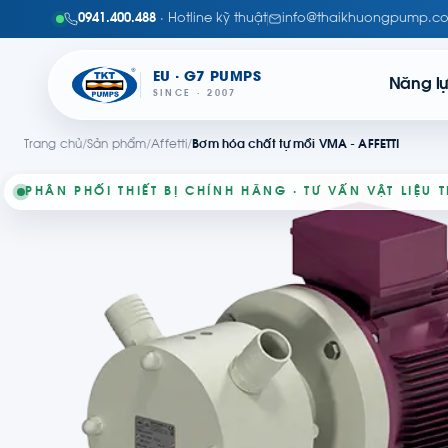
0941.400.488
· Hotline kỹ thuật
info@thaikhuongpump.c
EU · G7 PUMPS
Năng l
SINCE · 2007
Trang chủ
/
Sản phẩm
/
Affetti
/
Bơm hóa chất tự mồi VMA - AFFETTI
PHÂN PHỐI THIẾT BỊ CHÍNH HÃNG · TƯ VẤN VẬT LIỆU