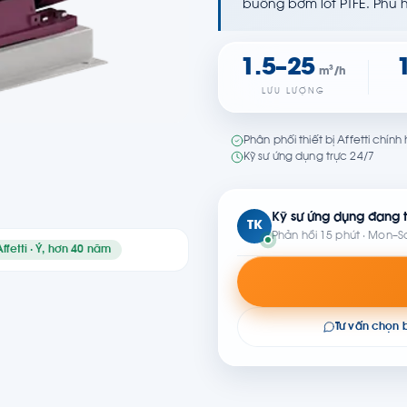
buồng bơm lót PTFE. Phù 
1.5–25
m³/h
LƯU LƯỢNG
Phân phối thiết bị Affetti chín
Kỹ sư ứng dụng trực 24/7
Kỹ sư ứng dụng đang t
TK
Phản hồi 15 phút · Mon–S
Affetti · Ý, hơn 40 năm
Tư vấn chọn