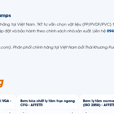
Pumps
h hãng tại Việt Nam. TKT tư vấn chọn vật liệu (PP/PVDF/PVC)
ắp đặt và bảo hành theo chính sách nhà sản xuất. Liên hệ
094
ti.com). Phân phối chính hãng tại Việt Nam bởi Thái Khương 
g
i VGA -
Bơm hóa chất ly tâm trục ngang
Bơm ly tâm norma
CFG - AFFETTI
(ISO 2858) - AFFETT
→
—
→
—