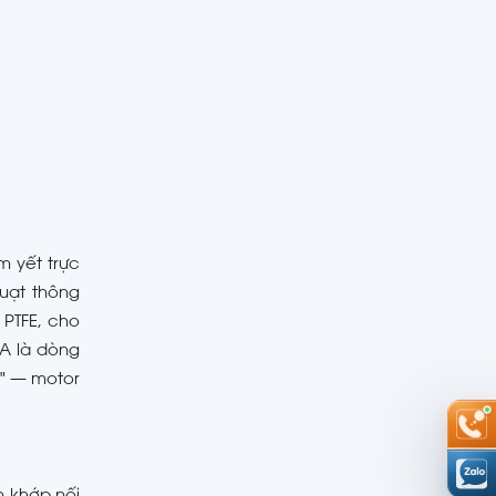
m yết trực
quạt thông
PTFE, cho
A là dòng
p" — motor