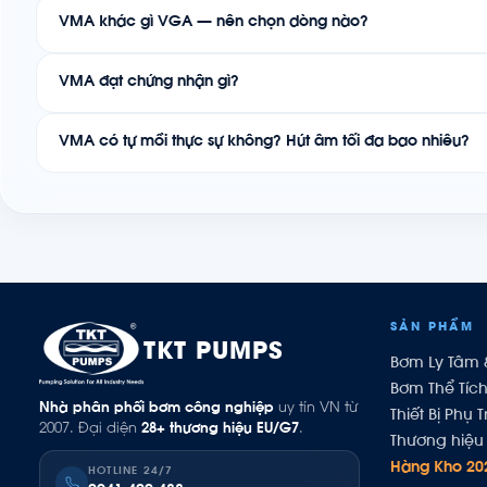
VMA khác gì VGA — nên chọn dòng nào?
VMA đạt chứng nhận gì?
VMA có tự mồi thực sự không? Hút âm tối đa bao nhiêu?
SẢN PHẨM
TKT PUMPS
Bơm Ly Tâm 
Bơm Thể Tíc
Nhà phân phối bơm công nghiệp
uy tín VN từ
Thiết Bị Phụ T
2007. Đại diện
28+ thương hiệu EU/G7
.
Thương hiệu 
Hàng Kho 20
HOTLINE 24/7