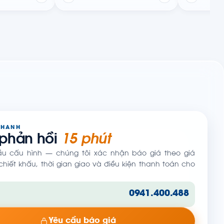
NHANH
 phản hồi
15 phút
ầu cấu hình — chúng tôi xác nhận báo giá theo giá
hiết khấu, thời gian giao và điều kiện thanh toán cho
0941.400.488
Yêu cầu báo giá