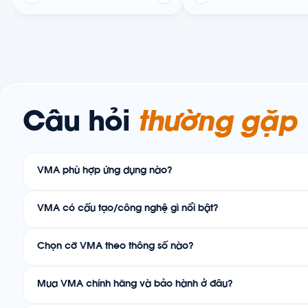
Câu hỏi
thường gặp
VMA phù hợp ứng dụng nào?
VMA có cấu tạo/công nghệ gì nổi bật?
Chọn cỡ VMA theo thông số nào?
Mua VMA chính hãng và bảo hành ở đâu?