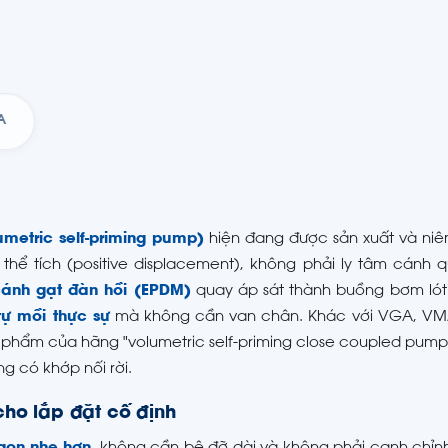
A
umetric self-priming pump)
hiện đang được sản xuất và niê
thể tích (positive displacement), không phải ly tâm cánh 
 cánh gạt đàn hồi (EPDM)
quay áp sát thành buồng bơm lót 
tự mồi thực sự
mà không cần van chân. Khác với VGA, VM
 phẩm của hãng "volumetric self-priming close coupled pum
 có khớp nối rời.
cho lắp đặt cố định