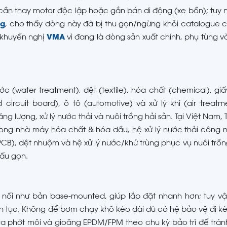
 cần thay motor độc lập hoặc gắn bán di động (xe bồn); tuy
ng
, cho thấy dòng này đã bị thu gọn/ngừng khỏi catalogue c
 khuyến nghị
VMA
vì đang là dòng sản xuất chính, phụ tùng và
 (water treatment), dệt (textile), hóa chất (chemical), giấ
 circuit board), ô tô (automotive) và xử lý khí (air treatm
ng, xử lý nước thải và nuôi trồng hải sản. Tại Việt Nam, 
ng nhà máy hóa chất & hóa dầu, hệ xử lý nước thải công n
PCB), dệt nhuộm và hệ xử lý nước/khử trùng phục vụ nuôi trồn
cấu gọn.
nối như bản base-mounted, giúp lắp đặt nhanh hơn; tuy vậ
ên tục. Không để bơm chạy khô kéo dài dù có hệ bảo vệ đi kè
tra phớt môi và gioăng EPDM/FPM theo chu kỳ bảo trì để tránh