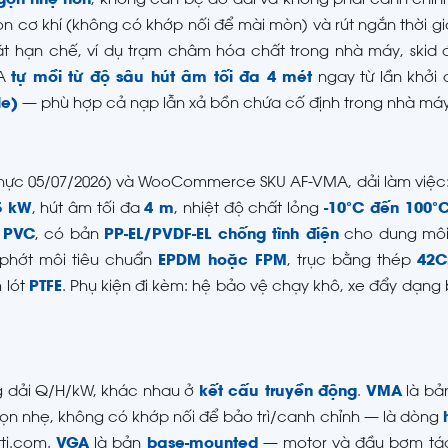
gọn nhẹ hơn
, không cần bệ đỡ dài và không phải canh chỉn
cơ khí (không có khớp nối để mài mòn) và rút ngắn thời gi
ặt hạn chế, ví dụ trạm châm hóa chất trong nhà máy, skid 
MA
tự mồi từ độ sâu hút âm tối đa 4 mét
ngay từ lần khởi
le)
— phù hợp cả nạp lẫn xả bồn chứa cố định trong nhà máy
c thực 05/07/2026) và WooCommerce SKU AF-VMA, dải làm việc:
5 kW
, hút âm tối đa
4 m
, nhiệt độ chất lỏng
-10°C đến 100°
 PVC
, có bản
PP-EL/PVDF-EL chống tĩnh điện
cho dung môi
 phớt môi tiêu chuẩn
EPDM hoặc FPM
, trục bằng thép
42C
 lót
PTFE
. Phụ kiện đi kèm: hệ bảo vệ chạy khô, xe đẩy dạng 
 dải Q/H/kW, khác nhau ở
kết cấu truyền động
.
VMA
là b
 nhẹ, không có khớp nối để bảo trì/canh chỉnh — là dòng
tti.com.
VGA
là bản
base-mounted
— motor và đầu bơm tác