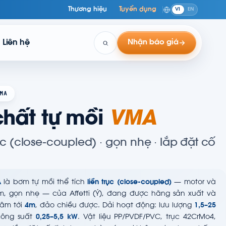
Thương hiệu
Tuyển dụng
VI
EN
Liên hệ
Nhận báo giá
MA
hất tự mồi
VMA
rục (close-coupled) · gọn nhẹ · lắp đặt cố
A
là bơm tự mồi thể tích
liền trục (close-coupled)
— motor và
 gọn nhẹ — của Affetti (Ý), đang được hãng sản xuất và
 âm tới
4m
, đảo chiều được. Dải hoạt động: lưu lượng
1,5–25
công suất
0,25–5,5 kW
. Vật liệu PP/PVDF/PVC, trục 42CrMo4,