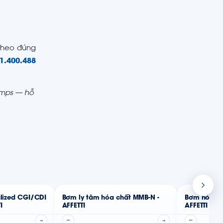
 theo đúng
1.400.488
Pumps — hỗ
lized CGI/CDI
Bơm ly tâm hóa chất MMB-N -
Bơm hóa châ
I
AFFETTI
AFFETTI
→
—
→
—