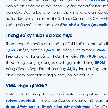
Vì motor và đầu bơm chung một cụm, VMA có
kết cấu 
đàn hồi như bản base-mounted — giảm một điểm hao mòn 
ban đầu. Đây là lựa chọn phù hợp khi không gian lắp đ
hoặc dây chuyền sản xuất cố định. Cũng như VGA, V
không cần mồi nước trước, và
đảo chiều được (reversib
Thông số kỹ thuật đã xác thực
Theo trang sản phẩm chính hãng Affetti (affetti.com, xá
1,5–25 m³/h
, cột áp
1,5–30 m
, công suất motor
0,25–5,
tiếp xúc chất lỏng bằng nhựa nhiệt dẻo
PP, PVDF hoặc
Theo trang hãng, gioăng & cánh gạt rotor bằng
EPDM
,
bằng động, vòng đệm chặn bằng
Al₂O₃
, lòng buồng bơm
chiều bơm, mặt bích cổng hút/xả, bộ lọc đầu hút.
VMA khác gì VGA?
VMA và VGA dùng chung cơ cấu rotor-cánh gạt và cùng
(close-coupled)
— motor và đầu bơm chung một cụm, gọn
được Affetti sản xuất và niêm yết chính thức
trên affe