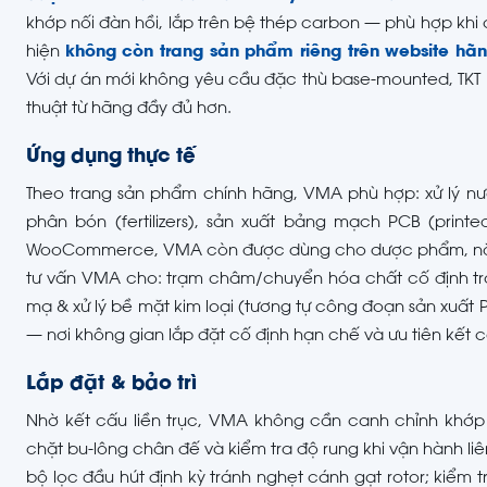
khớp nối đàn hồi, lắp trên bệ thép carbon — phù hợp khi
hiện
không còn trang sản phẩm riêng trên website hã
Với dự án mới không yêu cầu đặc thù base-mounted, TKT
thuật từ hãng đầy đủ hơn.
Ứng dụng thực tế
Theo trang sản phẩm chính hãng, VMA phù hợp: xử lý nước
phân bón (fertilizers), sản xuất bảng mạch PCB (printed
WooCommerce, VMA còn được dùng cho dược phẩm, năng lượ
tư vấn VMA cho: trạm châm/chuyển hóa chất cố định tro
mạ & xử lý bề mặt kim loại (tương tự công đoạn sản xuất 
— nơi không gian lắp đặt cố định hạn chế và ưu tiên kết 
Lắp đặt & bảo trì
Nhờ kết cấu liền trục, VMA không cần canh chỉnh khớp 
chặt bu-lông chân đế và kiểm tra độ rung khi vận hành li
bộ lọc đầu hút định kỳ tránh nghẹt cánh gạt rotor; kiểm 