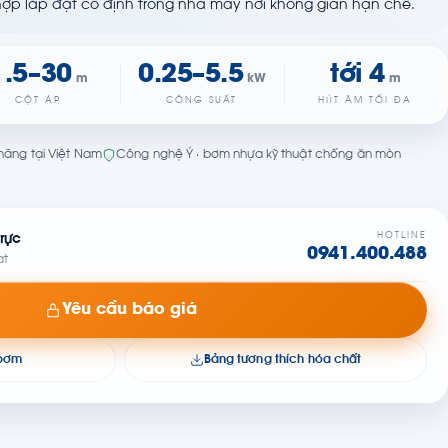
hợp lắp đặt cố định trong nhà máy nơi không gian hạn chế.
1.5–30
0.25–5.5
tới 4
m
kW
m
CỘT ÁP
CÔNG SUẤT
HÚT ÂM TỐI ĐA
h hãng tại Việt Nam
Công nghệ Ý · bơm nhựa kỹ thuật chống ăn mòn
HOTLINE
rực
0941.400.488
at
Yêu cầu báo giá
 bơm
Bảng tương thích hóa chất