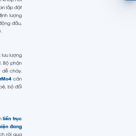
h khớp nối
an lắp đặt
định lượng
 động đầu,
.
 lưu lượng
C
. Bộ phận
 dễ cháy.
rMo4
cân
bệ, bộ đổi
ản
liền trục
hiện đang
h rời qua