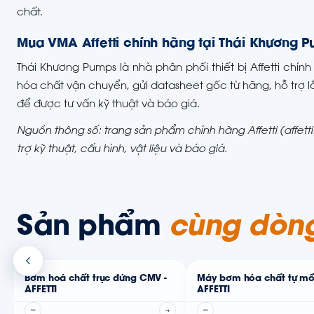
chất.
Mua VMA Affetti chính hãng tại Thái Khương 
Thái Khương Pumps là nhà phân phối thiết bị Affetti chín
hóa chất vận chuyển, gửi datasheet gốc từ hãng, hỗ trợ l
để được tư vấn kỹ thuật và báo giá.
Nguồn thông số: trang sản phẩm chính hãng Affetti (affet
trợ kỹ thuật, cấu hình, vật liệu và báo giá.
Sản phẩm
cùng dòn
Bơm hoá chất trục đứng CMV -
Máy bơm hóa chất tự mồ
AFFETTI
AFFETTI
—
→
—