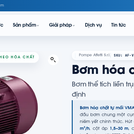
om
ực
Sản phẩm
Giải pháp
Dịch vụ
Tin tức
SKU: AF-V
Pompe Affetti S.r.l.
 THEO HÓA CHẤT
Bơm hóa c
Bơm thể tích liền t
định
Bơm hóa chất tự mồi VM
đầu bơm chung một cụm,
niêm yết chính thức. Hút
m³/h
, cột áp
1,5–30 m
, 