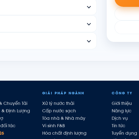
GIẢI PHÁP NGÀNH
CÔNG TY
& Chuyển Tải
Xử lý nước thải
Giới thiệu
h & Định Lượng
Cấp nước sạch
Năng lực
rợ
Tòa nhà & Nhà máy
Dịch vụ
đối tác
Vi sinh F&B
Tin tức
26
Hóa chất định lượng
Tuyển dụng