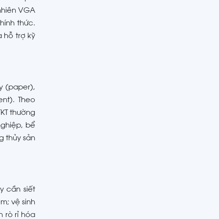
 nhiên VGA
hính thức.
 hỗ trợ kỹ
y (paper),
ent). Theo
TKT thường
ghiệp, bể
g thủy sản
y cần siết
m; vệ sinh
 rò rỉ hóa