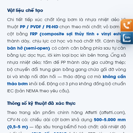
Vật liệu chế tạo
Chi tiết tiếp xúc chất lỏng bơm là nhựa nhiệt dẻo kỹ
thuật
PP / PVDF / PE-HD
chọn theo môi chất; vỏ bơm và
cột bằng
FRP (composite sợi thủy tinh + vinyl ester)
thành dày, chịu lực cơ học và hoá chất tốt. Cánh bơm
bán hở (semi-open)
có cánh cân bằng phía sau tự cân
bằng lực dọc trục, lõi kim loại bọc kín bên trong. Ống xả
nhựa nhiệt dẻo; tấm đế PP thành dày gia cường thép;
bộ chuyển đổi trung gian bằng gang chứa gối đỡ vòng
bi và khớp nối đàn hồi — tháo động cơ mà
không cần
tháo bơm
khỏi bể. Động cơ 3 pha không đồng bộ chuẩn
IEC (bản NEMA theo yêu cầu).
Thông số kỹ thuật đã xác thực
Theo trang sản phẩm chính hãng Affetti (affetti.com),
CFV-N có: chiều dài cột bơm khả dụng
500–5.000 mm
(0,5–5 m)
— lắp sâu trong bể/hố hoá chất; dải nhiệt độ