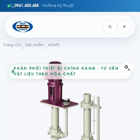
0941.400.488
· Hotline kỹ thuật
Trang chủ
Sản phẩm
Affetti
/
/
PHÂN PHỐI THIẾT BỊ CHÍNH HÃNG · TƯ VẤN
VẬT LIỆU THEO HÓA CHẤT