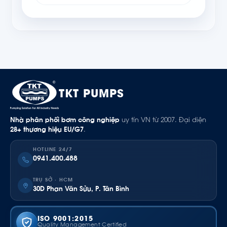
TKT PUMPS
Nhà phân phối bơm công nghiệp
uy tín VN từ 2007. Đại diện
28+ thương hiệu EU/G7
.
HOTLINE 24/7
0941.400.488
TRỤ SỞ · HCM
30D Phan Văn Sửu, P. Tân Bình
ISO 9001:2015
Quality Management Certified