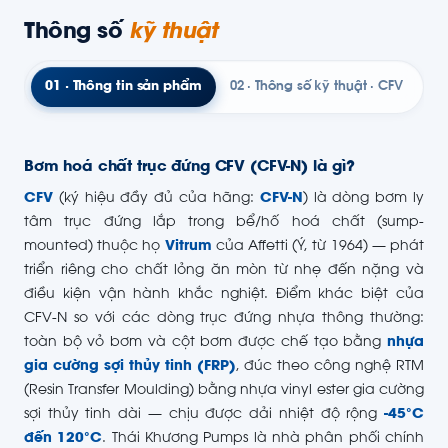
Thông số
kỹ thuật
01 · Thông tin sản phẩm
02 · Thông số kỹ thuật · CFV
Bơm hoá chất trục đứng CFV (CFV-N) là gì?
CFV
(ký hiệu đầy đủ của hãng:
CFV-N
) là dòng bơm ly
tâm trục đứng lắp trong bể/hố hoá chất (sump-
mounted) thuộc họ
Vitrum
của Affetti (Ý, từ 1964) — phát
triển riêng cho chất lỏng ăn mòn từ nhẹ đến nặng và
điều kiện vận hành khắc nghiệt. Điểm khác biệt của
CFV-N so với các dòng trục đứng nhựa thông thường:
toàn bộ vỏ bơm và cột bơm được chế tạo bằng
nhựa
gia cường sợi thủy tinh (FRP)
, đúc theo công nghệ RTM
(Resin Transfer Moulding) bằng nhựa vinyl ester gia cường
sợi thủy tinh dài — chịu được dải nhiệt độ rộng
-45°C
đến 120°C
. Thái Khương Pumps là nhà phân phối chính