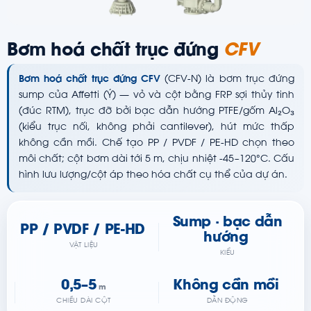
Bơm hoá chất trục đứng
CFV
Bơm hoá chất trục đứng CFV
(CFV-N) là bơm trục đứng
sump của Affetti (Ý) — vỏ và cột bằng FRP sợi thủy tinh
(đúc RTM), trục đỡ bởi bạc dẫn hướng PTFE/gốm Al₂O₃
(kiểu trục nối, không phải cantilever), hút mức thấp
không cần mồi. Chế tạo PP / PVDF / PE-HD chọn theo
môi chất; cột bơm dài tới 5 m, chịu nhiệt -45~120°C. Cấu
hình lưu lượng/cột áp theo hóa chất cụ thể của dự án.
Sump · bạc dẫn
PP / PVDF / PE-HD
hướng
VẬT LIỆU
KIỂU
0,5–5
Không cần mồi
m
CHIỀU DÀI CỘT
DẪN ĐỘNG