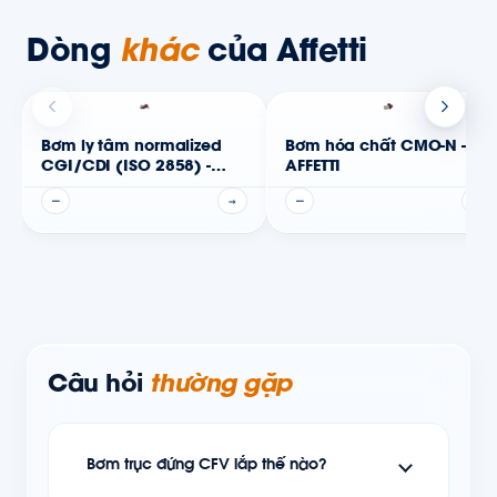
Dòng
khác
của Affetti
Bơm ly tâm normalized
Bơm hóa chất CMO-N -
CGI/CDI (ISO 2858) -
AFFETTI
AFFETTI
—
→
—
→
Câu hỏi
thường gặp
Bơm trục đứng CFV lắp thế nào?