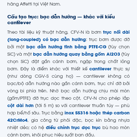
hãng Affetti tại Việt Nam.
Cấu tạo trục: bạc dẫn hướng — khác với kiểu
cantilever
Theo tài liệu kỹ thuật hãng, CFV-N là bơm
trục nối dài
(long-coupled) có bạc dẫn hướng
: trục bơm được đỡ
bởi một
bạc dẫn hướng tĩnh bằng PTFE-CG
(tùy chọn
SiC) và một
bạc dẫn hướng quay bằng gốm Al2O3
(tùy
chọn SiC) đặt gần cánh bơm, ngập trong chất lỏng
bơm. Đây là điểm khác với thiết kế
cantilever
thực sự
(như dòng CGV-S cùng họ) — cantilever không có
bạc/bộ dẫn hướng nào gần cánh bơm, trục chỉ đỡ bởi
vòng bi phía trên. Nhờ bạc dẫn hướng chịu mài mòn
(gốm/PTFE) đỡ trục dọc theo cột, CFV-N cho phép lắp
cột dài hơn
(tới 5 m) so với cantilever thuần túy — phù
hợp bể/hố sâu. Trục bằng
inox SS316 hoặc thép carbon
42CrMo4
, gia công từ phôi đặc, bọc kín bằng nhựa
nhiệt dẻo; có hệ
điều chỉnh trục dọc trục
bù hao mòn
cánh bơm, khôi phục hiệu suất ban đầu.