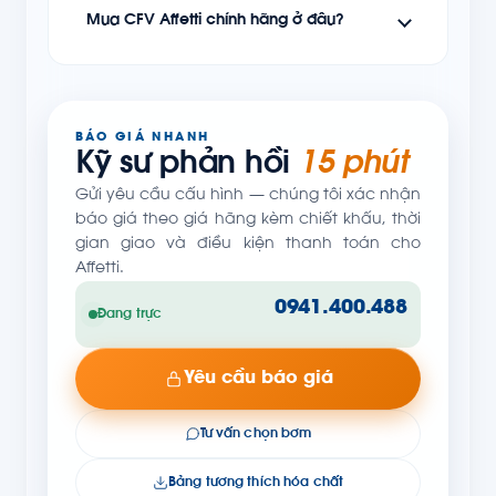
Mua CFV Affetti chính hãng ở đâu?
BÁO GIÁ NHANH
Kỹ sư phản hồi
15 phút
Gửi yêu cầu cấu hình — chúng tôi xác nhận
báo giá theo giá hãng kèm chiết khấu, thời
gian giao và điều kiện thanh toán cho
Affetti.
0941.400.488
Đang trực
Yêu cầu báo giá
Tư vấn chọn bơm
Bảng tương thích hóa chất