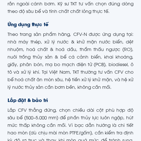
rắn ngoài cánh bơm. Kỹ sư TKT tư vấn chọn đúng dòng
theo độ sâu bể và tính chất chất lỏng thực tế.
Ứng dụng thực tế
Theo trang sản phẩm hãng, CFV-N được ứng dụng tại:
nhà máy thép, xử lý nước & khử mặn nước biển, dệt
nhuộm, hoá chất & hoá dầu, thẩm thấu ngược (RO),
nuôi trồng thủy sản & bể cá cảnh biển, khai khoáng,
giấy, phân bón, mạ bo mạch điện tử (PCB), biodiesel, ô
tô và xử lý khí. Tại Việt Nam, TKT thường tư vấn CFV cho
bể hoá chất ăn mòn sâu, hệ tiền xử lý khử mặn, và hệ xử
lý nước thủy sản cần bơm bền, không cần mồi.
Lắp đặt & bảo trì
Lắp CFV thẳng đứng, chọn chiều dài cột phù hợp độ
sâu bể (500–5.000 mm) để phần thủy lực luôn ngập, hút
mức thấp không cần mồi. Vì bạc dẫn hướng là chi tiết
hao mòn (dù chịu mài mòn PTFE/gốm), cần kiểm tra định