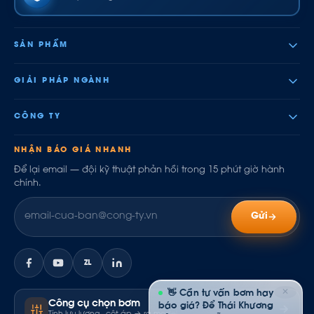
SẢN PHẨM
GIẢI PHÁP NGÀNH
CÔNG TY
NHẬN BÁO GIÁ NHANH
Để lại email — đội kỹ thuật phản hồi trong 15 phút giờ hành
chính.
Gửi
ZL
✕
👋 Cần tư vấn bơm hay
Công cụ chọn bơm
báo giá? Để Thái Khương