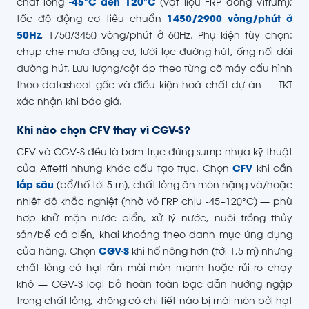
chất lỏng
-45°C đến 120°C
(vật liệu FRP dòng Vitrum);
tốc độ động cơ tiêu chuẩn
1450/2900 vòng/phút ở
50Hz
, 1750/3450 vòng/phút ở 60Hz. Phụ kiện tùy chọn:
chụp che mưa động cơ, lưới lọc đường hút, ống nối dài
đường hút. Lưu lượng/cột áp theo từng cỡ máy cấu hình
theo datasheet gốc và điều kiện hoá chất dự án — TKT
xác nhận khi báo giá.
Khi nào chọn CFV thay vì CGV-S?
CFV và CGV-S đều là bơm trục đứng sump nhựa kỹ thuật
của Affetti nhưng khác cấu tạo trục. Chọn
CFV
khi cần
lắp sâu
(bể/hố tới 5 m), chất lỏng ăn mòn nặng và/hoặc
nhiệt độ khắc nghiệt (nhờ vỏ FRP chịu -45~120°C) — phù
hợp khử mặn nước biển, xử lý nước, nuôi trồng thủy
sản/bể cá biển, khai khoáng theo danh mục ứng dụng
của hãng. Chọn
CGV-S
khi hố nông hơn (tới 1,5 m) nhưng
chất lỏng có hạt rắn mài mòn mạnh hoặc rủi ro chạy
khô — CGV-S loại bỏ hoàn toàn bạc dẫn hướng ngập
trong chất lỏng, không có chi tiết nào bị mài mòn bởi hạt