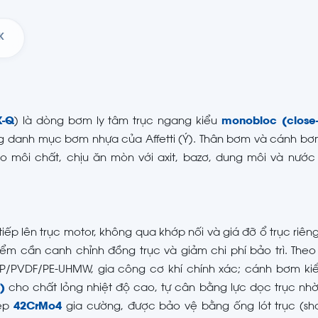
K
-Q
) là dòng bơm ly tâm trục ngang kiểu
monobloc (close
ng danh mục bơm nhựa của Affetti (Ý). Thân bơm và cánh b
 môi chất, chịu ăn mòn với axit, bazơ, dung môi và nước 
iếp lên trục motor, không qua khớp nối và giá đỡ ổ trục riê
ểm cần canh chỉnh đồng trục và giảm chi phí bảo trì. Theo
PP/PVDF/PE-UHMW, gia công cơ khí chính xác; cánh bơm ki
)
cho chất lỏng nhiệt độ cao, tự cân bằng lực dọc trục nh
hép
42CrMo4
gia cường, được bảo vệ bằng ống lót trục (sha