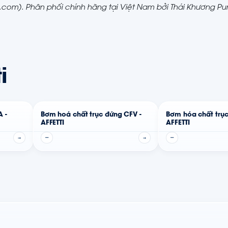
ti.com). Phân phối chính hãng tại Việt Nam bởi Thái Khương 
i
 -
Bơm hoá chất trục đứng CFV -
Bơm hóa chất trụ
AFFETTI
AFFETTI
→
—
→
—