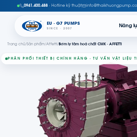
0941.400.488
· Hotline kỹ thuật
info@thaikhuongpump.c
EU · G7 PUMPS
Năng l
SINCE · 2007
Trang chủ
/
Sản phẩm
/
Affetti
/
Bơm ly tâm hoá chất CMK - AFFETTI
PHÂN PHỐI THIẾT BỊ CHÍNH HÃNG · TƯ VẤN VẬT LIỆU