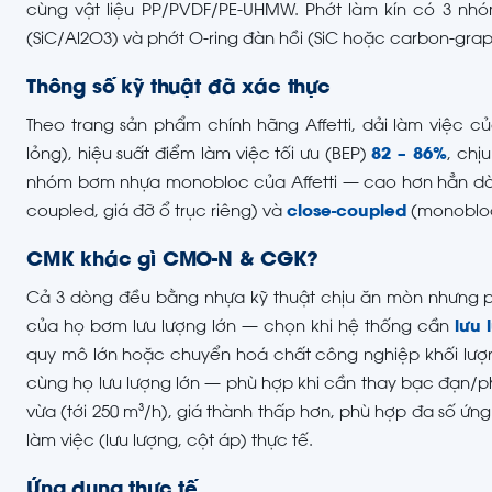
cùng vật liệu PP/PVDF/PE-UHMW. Phớt làm kín có 3 nhóm
(SiC/Al2O3) và phớt O-ring đàn hồi (SiC hoặc carbon-grap
Thông số kỹ thuật đã xác thực
Theo trang sản phẩm chính hãng Affetti, dải làm việc 
lỏng), hiệu suất điểm làm việc tối ưu (BEP)
82 – 86%
, chị
nhóm bơm nhựa monobloc của Affetti — cao hơn hẳn dò
coupled, giá đỡ ổ trục riêng) và
close-coupled
(monobloc)
CMK khác gì CMO-N & CGK?
Cả 3 dòng đều bằng nhựa kỹ thuật chịu ăn mòn nhưng 
của họ bơm lưu lượng lớn — chọn khi hệ thống cần
lưu 
quy mô lớn hoặc chuyển hoá chất công nghiệp khối lư
cùng họ lưu lượng lớn — phù hợp khi cần thay bạc đạn/
vừa (tới 250 m³/h), giá thành thấp hơn, phù hợp đa số ứ
làm việc (lưu lượng, cột áp) thực tế.
Ứng dụng thực tế