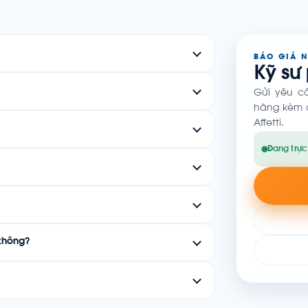
BÁO GIÁ 
Kỹ sư
Gửi yêu c
hãng kèm c
Affetti.
Đang trực
không?