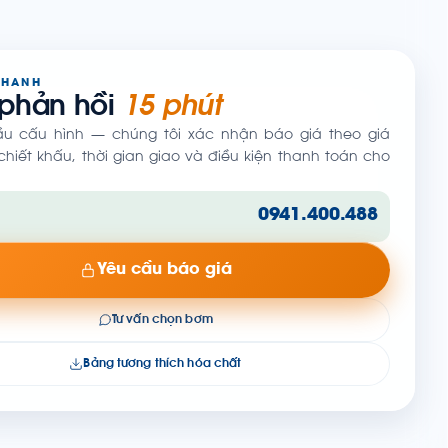
NHANH
 phản hồi
15 phút
ầu cấu hình — chúng tôi xác nhận báo giá theo giá
hiết khấu, thời gian giao và điều kiện thanh toán cho
0941.400.488
Yêu cầu báo giá
Tư vấn chọn bơm
Bảng tương thích hóa chất