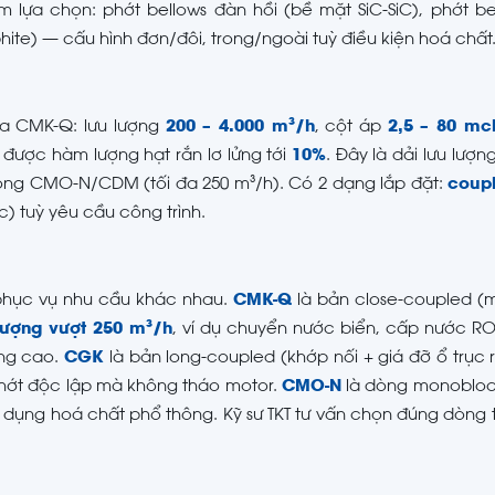
 lựa chọn: phớt bellows đàn hồi (bề mặt SiC-SiC), phớt be
hite) — cấu hình đơn/đôi, trong/ngoài tuỳ điều kiện hoá chất
của CMK-Q: lưu lượng
200 – 4.000 m³/h
, cột áp
2,5 – 80 mc
u được hàm lượng hạt rắn lơ lửng tới
10%
. Đây là dải lưu lượn
ng CMO-N/CDM (tối đa 250 m³/h). Có 2 dạng lắp đặt:
coupl
 tuỳ yêu cầu công trình.
phục vụ nhu cầu khác nhau.
CMK-Q
là bản close-coupled (
lượng vượt 250 m³/h
, ví dụ chuyển nước biển, cấp nước R
ợng cao.
CGK
là bản long-coupled (khớp nối + giá đỡ ổ trục 
phớt độc lập mà không tháo motor.
CMO-N
là dòng monobloc 
ng dụng hoá chất phổ thông. Kỹ sư TKT tư vấn chọn đúng dòng