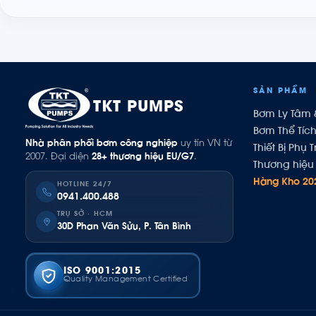
SẢN PHẨM
TKT PUMPS
Bơm Ly Tâm 
Bơm Thể Tíc
Nhà phân phối bơm công nghiệp
uy tín VN từ
Thiết Bị Phụ T
2007. Đại diện
28+ thương hiệu EU/G7
.
Thương hiệu 
Hàng Kho 20
HOTLINE 24/7
0941.400.488
TRỤ SỞ · HCM
30D Phan Văn Sửu, P. Tân Bình
ISO 9001:2015
Quality Management Certified