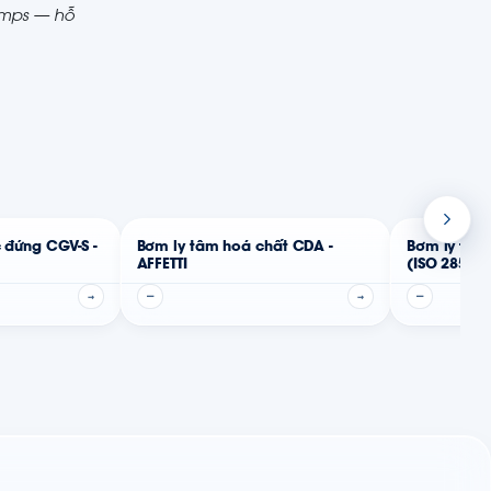
Pumps — hỗ
c đứng CGV-S -
Bơm ly tâm hoá chất CDA -
Bơm ly tâm
AFFETTI
(ISO 2858) -
→
—
→
—