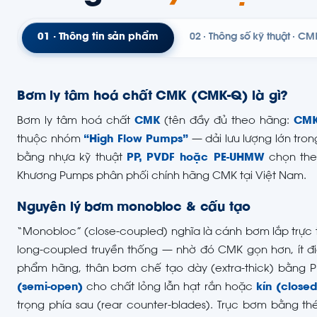
01 · Thông tin sản phẩm
02 · Thông số kỹ thuật · CM
Bơm ly tâm hoá chất CMK (CMK-Q) là gì?
Bơm ly tâm hoá chất
CMK
(tên đầy đủ theo hãng:
CMK
thuộc nhóm
“High Flow Pumps”
— dải lưu lượng lớn tro
bằng nhựa kỹ thuật
PP, PVDF hoặc PE-UHMW
chọn theo
Khương Pumps phân phối chính hãng CMK tại Việt Nam.
Nguyên lý bơm monobloc & cấu tạo
“Monobloc” (close-coupled) nghĩa là cánh bơm lắp trực t
long-coupled truyền thống — nhờ đó CMK gọn hơn, ít đi
phẩm hãng, thân bơm chế tạo dày (extra-thick) bằng 
(semi-open)
cho chất lỏng lẫn hạt rắn hoặc
kín (closed
trọng phía sau (rear counter-blades). Trục bơm bằng t