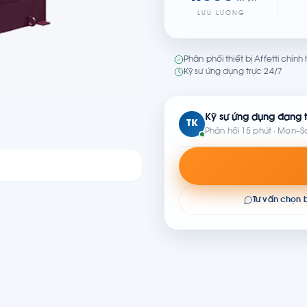
LƯU LƯỢNG
Phân phối thiết bị Affetti chín
Kỹ sư ứng dụng trực 24/7
Kỹ sư ứng dụng đang t
TK
Phản hồi 15 phút · Mon–S
Tư vấn chọn