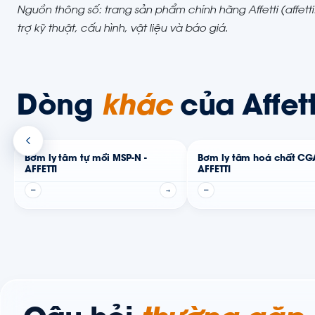
Nguồn thông số: trang sản phẩm chính hãng Affetti (affet
trợ kỹ thuật, cấu hình, vật liệu và báo giá.
Dòng
khác
của Affett
Bơm ly tâm tự mồi MSP-N -
Bơm ly tâm hoá chất CGA
AFFETTI
AFFETTI
—
→
—