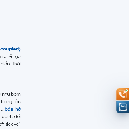
-coupled)
ơm chế tạo
biển. Thái
ng như bơm
 trang sản
ểu
bán hở
ờ cánh đối
ft sleeve)