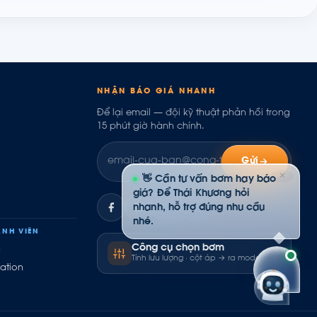
NHẬN BÁO GIÁ NHANH
Để lại email — đội kỹ thuật phản hồi trong
15 phút giờ hành chính.
Gửi
✕
👋 Cần tư vấn bơm hay báo
giá? Để Thái Khương hỏi
nhanh, hỗ trợ đúng nhu cầu
ZL
nhé.
NH VIÊN
Công cụ chọn bơm
ụ
Tính lưu lượng · cột áp → ra model
ation