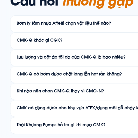
Câu hỏi
thường gặp
Bơm ly tâm nhựa Affetti chọn vật liệu thế nào?
CMK-Q khác gì CGK?
Lưu lượng và cột áp tối đa của CMK-Q là bao nhiêu?
CMK-Q có bơm được chất lỏng lẫn hạt rắn không?
Khi nào nên chọn CMK-Q thay vì CMO-N?
CMK có dùng được cho khu vực ATEX/dung môi dễ cháy 
Thái Khương Pumps hỗ trợ gì khi mua CMK?