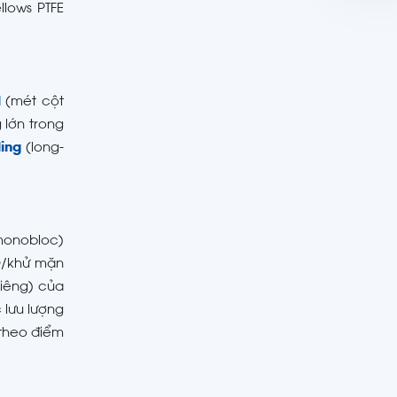
llows PTFE
.
l
(mét cột
g lớn trong
ing
(long-
monobloc)
O/khử mặn
riêng) của
lưu lượng
 theo điểm