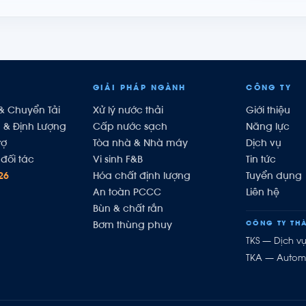
GIẢI PHÁP NGÀNH
CÔNG TY
& Chuyển Tải
Xử lý nước thải
Giới thiệu
h & Định Lượng
Cấp nước sạch
Năng lực
rợ
Tòa nhà & Nhà máy
Dịch vụ
đối tác
Vi sinh F&B
Tin tức
26
Hóa chất định lượng
Tuyển dụng
An toàn PCCC
Liên hệ
Bùn & chất rắn
CÔNG TY THÀ
Bơm thùng phuy
TKS — Dịch v
TKA — Autom