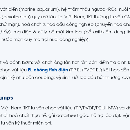
vật biển (marine aquarium), hệ thẩm thấu ngược (RO), nuôi 
ặn (desalination) quy mô lớn. Tại Việt Nam, TKT thường tư vấn 
khử mặn), hoá chất & hoá dầu công nghiệp (chuyển hoá ch
ẩy), mạ điện & xử lý bề mặt kim loại (bể axit/kiềm dung tí
n nước mặn quy mô trại nuôi công nghiệp).
 và cánh bơm; với chất lỏng lẫn hạt rắn cần kiểm tra định
chọn vật liệu
EL chống tĩnh điện
(PP-EL/PVDF-EL) kết hợp dẫ
ịnh kỳ như bản coupling; vệ sinh lưới lọc đầu hút thường xu
Pumps
i Việt Nam. TKT tư vấn chọn vật liệu (PP/PVDF/PE-UHMW) và ki
chất hoá chất thực tế, gửi datasheet gốc, hỗ trợ lắp đặt, vậ
 tư vấn kỹ thuật miễn phí.