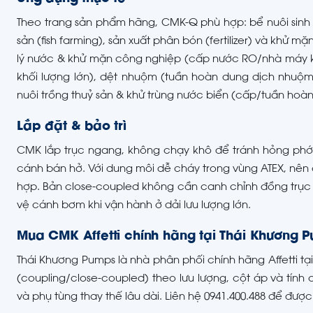
Theo trang sản phẩm hãng, CMK-Q phù hợp: bể nuôi sinh 
sản (fish farming), sản xuất phân bón (fertilizer) và khử m
lý nước & khử mặn công nghiệp (cấp nước RO/nhà máy 
khối lượng lớn), dệt nhuộm (tuần hoàn dung dịch nhuộm/t
nuôi trồng thuỷ sản & khử trùng nước biển (cấp/tuần hoà
Lắp đặt & bảo trì
CMK lắp trục ngang, không chạy khô để tránh hỏng phớt
cánh bán hở. Với dung môi dễ cháy trong vùng ATEX, nên 
hợp. Bản close-coupled không cần canh chỉnh đồng trục đ
vệ cánh bơm khi vận hành ở dải lưu lượng lớn.
Mua CMK Affetti chính hãng tại Thái Khương 
Thái Khương Pumps là nhà phân phối chính hãng Affetti tạ
(coupling/close-coupled) theo lưu lượng, cột áp và tính 
và phụ tùng thay thế lâu dài. Liên hệ 0941.400.488 để được