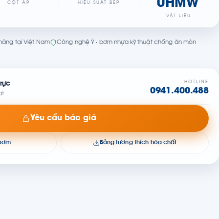
UHMW
CỘT ÁP
HIỆU SUẤT BEP
VẬT LIỆU
h hãng tại Việt Nam
Công nghệ Ý · bơm nhựa kỹ thuật chống ăn mòn
HOTLINE
rực
0941.400.488
at
Yêu cầu báo giá
 bơm
Bảng tương thích hóa chất