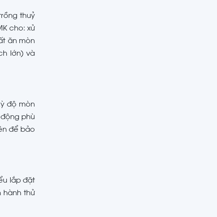
trồng thuỷ
CMK cho: xử
ất ăn mòn
ch lớn) và
 kỳ độ mòn
n động phù
yên để bảo
ểu lắp đặt
n hành thử