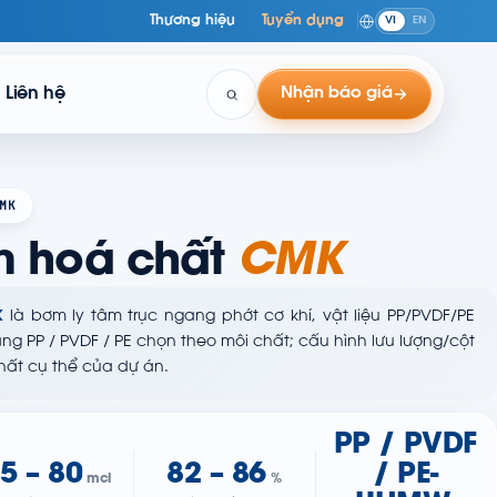
Thương hiệu
Tuyển dụng
VI
EN
Liên hệ
Nhận báo giá
MK
m hoá chất
CMK
K
là bơm ly tâm trục ngang phớt cơ khí, vật liệu PP/PVDF/PE
bằng PP / PVDF / PE chọn theo môi chất; cấu hình lưu lượng/cột
hất cụ thể của dự án.
PP / PVDF
,5 – 80
82 – 86
/ PE-
mcl
%