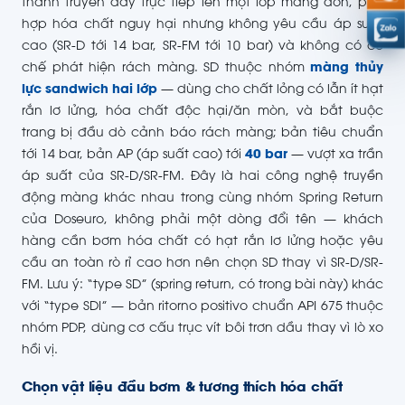
thanh truyền đẩy trực tiếp lên một lớp màng đơn, phù
hợp hóa chất nguy hại nhưng không yêu cầu áp suất
cao (SR-D tới 14 bar, SR-FM tới 10 bar) và không có cơ
chế phát hiện rách màng. SD thuộc nhóm
màng thủy
lực sandwich hai lớp
— dùng cho chất lỏng có lẫn ít hạt
rắn lơ lửng, hóa chất độc hại/ăn mòn, và bắt buộc
trang bị đầu dò cảnh báo rách màng; bản tiêu chuẩn
tới 14 bar, bản AP (áp suất cao) tới
40 bar
— vượt xa trần
áp suất của SR-D/SR-FM. Đây là hai công nghệ truyền
động màng khác nhau trong cùng nhóm Spring Return
của Doseuro, không phải một dòng đổi tên — khách
hàng cần bơm hóa chất có hạt rắn lơ lửng hoặc yêu
cầu an toàn rò rỉ cao hơn nên chọn SD thay vì SR-D/SR-
FM. Lưu ý: “type SD” (spring return, có trong bài này) khác
với “type SDI” — bản ritorno positivo chuẩn API 675 thuộc
nhóm PDP, dùng cơ cấu trục vít bôi trơn dầu thay vì lò xo
hồi vị.
Chọn vật liệu đầu bơm & tương thích hóa chất