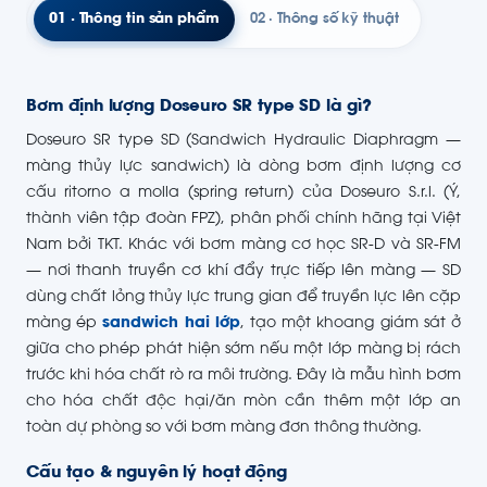
01 · Thông tin sản phẩm
02 · Thông số kỹ thuật
Bơm định lượng Doseuro SR type SD là gì?
Doseuro SR type SD (Sandwich Hydraulic Diaphragm —
màng thủy lực sandwich) là dòng bơm định lượng cơ
cấu ritorno a molla (spring return) của Doseuro S.r.l. (Ý,
thành viên tập đoàn FPZ), phân phối chính hãng tại Việt
Nam bởi TKT. Khác với bơm màng cơ học SR-D và SR-FM
— nơi thanh truyền cơ khí đẩy trực tiếp lên màng — SD
dùng chất lỏng thủy lực trung gian để truyền lực lên cặp
màng ép
sandwich hai lớp
, tạo một khoang giám sát ở
giữa cho phép phát hiện sớm nếu một lớp màng bị rách
trước khi hóa chất rò ra môi trường. Đây là mẫu hình bơm
cho hóa chất độc hại/ăn mòn cần thêm một lớp an
toàn dự phòng so với bơm màng đơn thông thường.
Cấu tạo & nguyên lý hoạt động