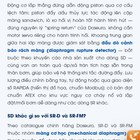
Động cơ lắp thẳng đứng dẫn động piston qua cơ cấu
lệch tâm; piston đẩy dầu thủy lực tác động lên cặp
màng sandwich, lò xo hồi vị hoàn tất hành trình hút —
đúng nguyên lý “spring return” của Doseuro, không cần
motor servo riêng cho hành trình hồi. Khoang trung gian
giữa hai lớp màng được giám sát bằng
đầu dò cảnh
báo rách màng (diaphragm rupture detector)
— bắt
buộc theo khuyến cáo nhà sản xuất cho dòng SD —
cùng van an toàn quá áp/xả tràn tích hợp sẵn trong
thân bơm, giúp bảo vệ hệ thống khi tắc đường đẩy. Lưu
lượng điều chỉnh bằng tay, tự động hoặc qua giao diện
số RAPIDA (hiển thị đồ họa, chuẩn Modbus); có bản đạt
chuẩn ATEX cho khu vực nguy cơ cháy nổ và lắp
đặt/mồi bơm dễ dàng như các dòng SR khác.
SD khác gì so với SR-D và SR-FM?
Theo catalogue chính hãng Doseuro, SR-D và SR-FM
thuộc nhóm
màng cơ học (mechanical diaphragm)
—