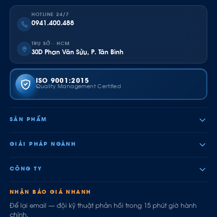
HOTLINE 24/7
0941.400.488
TRỤ SỞ · HCM
30D Phan Văn Sửu, P. Tân Bình
ISO 9001:2015
Quality Management Certified
SẢN PHẨM
GIẢI PHÁP NGÀNH
CÔNG TY
NHẬN BÁO GIÁ NHANH
Để lại email — đội kỹ thuật phản hồi trong 15 phút giờ hành
chính.