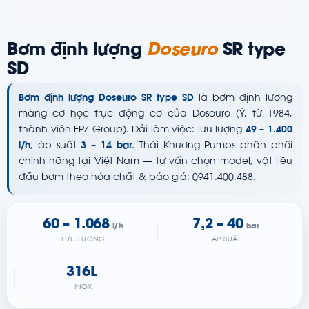
Bơm định lượng
Doseuro
SR type
SD
Bơm định lượng Doseuro SR type SD
là bơm định lượng
màng cơ học trục động cơ của Doseuro (Ý, từ 1984,
thành viên FPZ Group). Dải làm việc: lưu lượng
49 – 1.400
l/h
, áp suất
3 – 14 bar
. Thái Khương Pumps phân phối
chính hãng tại Việt Nam — tư vấn chọn model, vật liệu
đầu bơm theo hóa chất & báo giá: 0941.400.488.
60 – 1.068
7,2 – 40
l/h
bar
LƯU LƯỢNG
ÁP SUẤT
316L
INOX