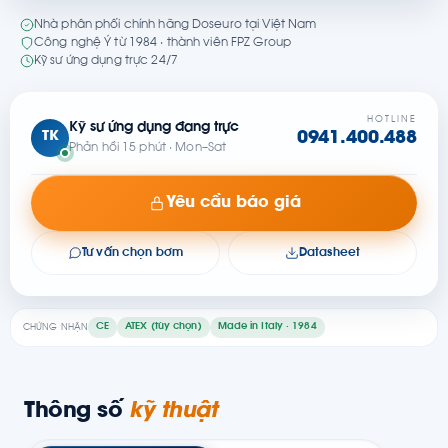
Nhà phân phối chính hãng Doseuro tại Việt Nam
Công nghệ Ý từ 1984 · thành viên FPZ Group
Kỹ sư ứng dụng trực 24/7
HOTLINE
Kỹ sư ứng dụng đang trực
TK
0941.400.488
Phản hồi 15 phút · Mon–Sat
Yêu cầu báo giá
Tư vấn chọn bơm
Datasheet
CE
ATEX (tùy chọn)
Made in Italy · 1984
CHỨNG NHẬN
Thông số
kỹ thuật