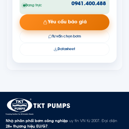
0941.400.488
Đang trực
Yêu cầu báo giá
Tư vấn chọn bơm
Datasheet
TKT PUMPS
Nhà phân phối bơm công nghiệp
uy tín VN từ 2007. Đại diện
28+ thương hiệu EU/G7
.