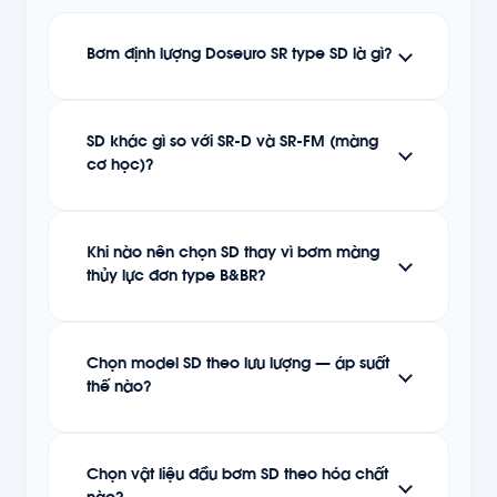
Bơm định lượng Doseuro SR type SD là gì?
SD khác gì so với SR-D và SR-FM (màng
cơ học)?
Khi nào nên chọn SD thay vì bơm màng
thủy lực đơn type B&BR?
Chọn model SD theo lưu lượng — áp suất
thế nào?
Chọn vật liệu đầu bơm SD theo hóa chất