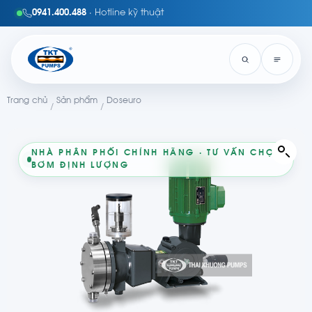
0941.400.488
· Hotline kỹ thuật
Trang chủ
Sản phẩm
Doseuro
/
/
NHÀ PHÂN PHỐI CHÍNH HÃNG · TƯ VẤN CHỌN
BƠM ĐỊNH LƯỢNG