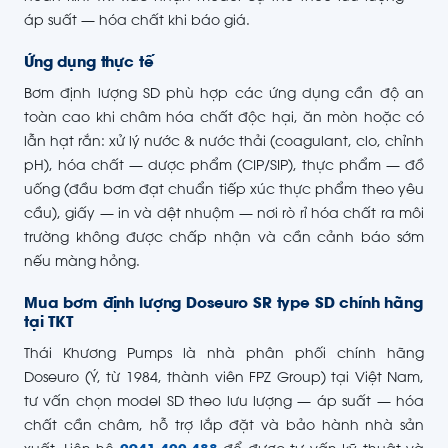
áp suất — hóa chất khi báo giá.
Ứng dụng thực tế
Bơm định lượng SD phù hợp các ứng dụng cần độ an
toàn cao khi châm hóa chất độc hại, ăn mòn hoặc có
lẫn hạt rắn: xử lý nước & nước thải (coagulant, clo, chỉnh
pH), hóa chất — dược phẩm (CIP/SIP), thực phẩm — đồ
uống (đầu bơm đạt chuẩn tiếp xúc thực phẩm theo yêu
cầu), giấy — in và dệt nhuộm — nơi rò rỉ hóa chất ra môi
trường không được chấp nhận và cần cảnh báo sớm
nếu màng hỏng.
Mua bơm định lượng Doseuro SR type SD chính hãng
tại TKT
Thái Khương Pumps là nhà phân phối chính hãng
Doseuro (Ý, từ 1984, thành viên FPZ Group) tại Việt Nam,
tư vấn chọn model SD theo lưu lượng — áp suất — hóa
chất cần châm, hỗ trợ lắp đặt và bảo hành nhà sản