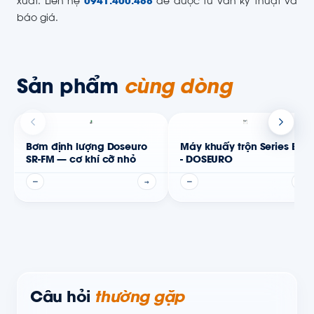
xuất. Liên hệ
0941.400.488
để được tư vấn kỹ thuật và
báo giá.
Sản phẩm
cùng dòng
Bơm định lượng Doseuro
Máy khuấy trộn Series EM
SR-FM — cơ khí cỡ nhỏ
- DOSEURO
—
→
—
→
Câu hỏi
thường gặp