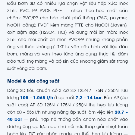
Đầu bơm SD có nhiều lựa chọn vật liệu tiếp xúc: Inox
316L, PVC, PP, PVDF, PTFE — chọn theo hóa chất cần
châm: PVC/PP cho hóa chất phổ thông (PAC, polymer,
NaOH loãng); PVDF kèm màng PTFE cho NaOCl (Javen),
axit đậm đặc (H2SO4, HCl) và dung môi ăn mòn; Inox
316L cho môi chất ăn mòn PVC/PP nhưng không phản
ứng với thép không gỉ. TKT tư vấn cấu hình vật liệu đầu
bơm, màng và van theo từng ứng dụng thực tế, đảm
bảo tuổi thọ màng và độ kín của khoang giám sát trong
suốt vòng đời bơm.
Model & dải công suất
Dòng SD tiêu chuẩn có 3 cỡ SD 125N / 175N / 250N, lưu
lượng
108 – 1.068 l/h
ở áp suất
7,2 – 14 bar
. Bản AP (áp
suất cao) AP SD 125N / 175N / 250N thu hẹp lưu lượng
còn 60 – 556 l/h nhưng nâng áp suất làm việc lên
20,7 –
40 bar
— phù hợp hệ thống cần châm hóa chất vào
đường ống áp lực cao như nồi hơi, tháp giải nhiệt tuần
hoàn kín. TKT xác nhận model cụ thể theo lưu lượng —