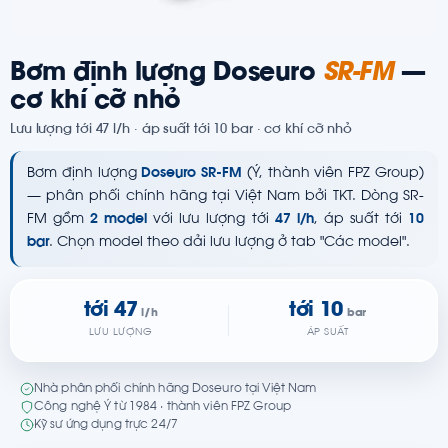
Bơm định lượng Doseuro
SR-FM
—
cơ khí cỡ nhỏ
Lưu lượng tới 47 l/h · áp suất tới 10 bar · cơ khí cỡ nhỏ
Bơm định lượng
Doseuro SR-FM
(Ý, thành viên FPZ Group)
— phân phối chính hãng tại Việt Nam bởi TKT. Dòng SR-
FM gồm
2 model
với lưu lượng tới
47 l/h
, áp suất tới
10
bar
. Chọn model theo dải lưu lượng ở tab "Các model".
tới 47
tới 10
l/h
bar
LƯU LƯỢNG
ÁP SUẤT
Nhà phân phối chính hãng Doseuro tại Việt Nam
Công nghệ Ý từ 1984 · thành viên FPZ Group
Kỹ sư ứng dụng trực 24/7