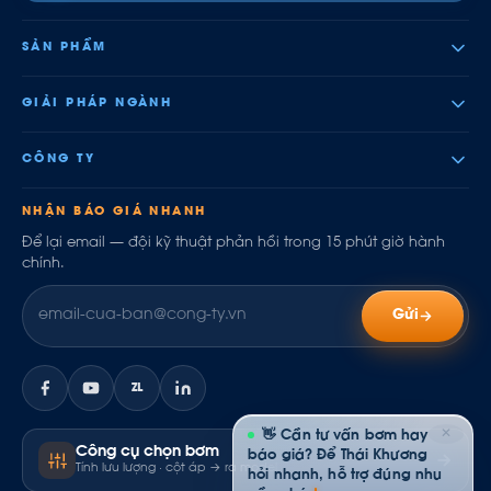
SẢN PHẨM
GIẢI PHÁP NGÀNH
CÔNG TY
NHẬN BÁO GIÁ NHANH
Để lại email — đội kỹ thuật phản hồi trong 15 phút giờ hành
chính.
Gửi
ZL
✕
👋 Cần tư vấn bơm hay
Công cụ chọn bơm
báo giá? Để Thái Khương
Tính lưu lượng · cột áp → ra model
hỏi nhanh, hỗ trợ đúng nhu