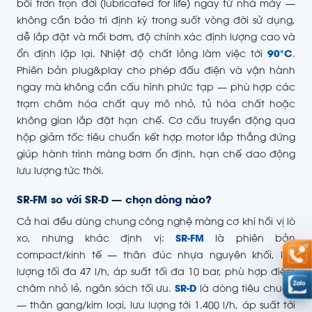
bôi trơn trọn đời (lubricated for life) ngay từ nhà máy —
không cần bảo trì định kỳ trong suốt vòng đời sử dụng,
dễ lắp đặt và mồi bơm, độ chính xác định lượng cao và
ổn định lặp lại. Nhiệt độ chất lỏng làm việc tới
90°C
.
Phiên bản plug&play cho phép đấu điện và vận hành
ngay mà không cần cấu hình phức tạp — phù hợp các
trạm châm hóa chất quy mô nhỏ, tủ hóa chất hoặc
không gian lắp đặt hạn chế. Cơ cấu truyền động qua
hộp giảm tốc tiêu chuẩn kết hợp motor lắp thẳng đứng
giúp hành trình màng bơm ổn định, hạn chế dao động
lưu lượng tức thời.
SR-FM so với SR-D — chọn dòng nào?
Cả hai đều dùng chung công nghệ màng cơ khí hồi vị lò
xo, nhưng khác định vị:
SR-FM
là phiên bản
compact/kinh tế — thân đúc nhựa nguyên khối, lưu
lượng tối đa 47 l/h, áp suất tối đa 10 bar, phù hợp điểm
châm nhỏ lẻ, ngân sách tối ưu.
SR-D
là dòng tiêu chuẩn
— thân gang/kim loại, lưu lượng tới 1.400 l/h, áp suất tới