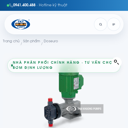
0941.400.488
· Hotline kỹ thuật
Trang chủ
Sản phẩm
Doseuro
/
/
NHÀ PHÂN PHỐI CHÍNH HÃNG · TƯ VẤN CHỌN
BƠM ĐỊNH LƯỢNG