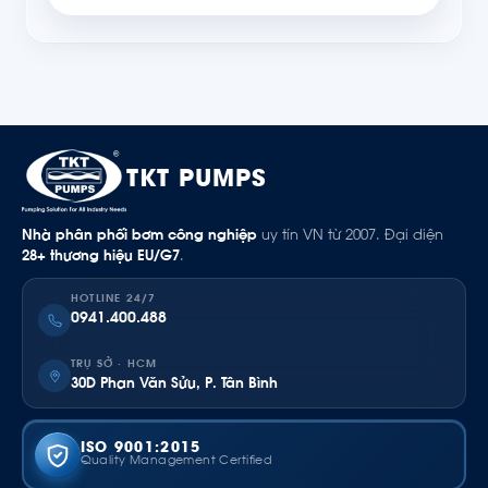
TKT PUMPS
Nhà phân phối bơm công nghiệp
uy tín VN từ 2007. Đại diện
28+ thương hiệu EU/G7
.
HOTLINE 24/7
0941.400.488
TRỤ SỞ · HCM
30D Phan Văn Sửu, P. Tân Bình
ISO 9001:2015
Quality Management Certified