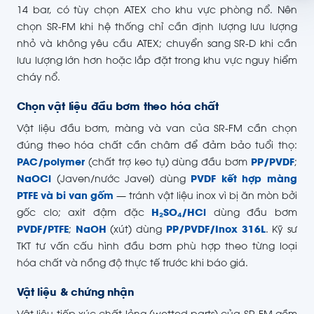
14 bar, có tùy chọn ATEX cho khu vực phòng nổ. Nên
chọn SR-FM khi hệ thống chỉ cần định lượng lưu lượng
nhỏ và không yêu cầu ATEX; chuyển sang SR-D khi cần
lưu lượng lớn hơn hoặc lắp đặt trong khu vực nguy hiểm
cháy nổ.
Chọn vật liệu đầu bơm theo hóa chất
Vật liệu đầu bơm, màng và van của SR-FM cần chọn
đúng theo hóa chất cần châm để đảm bảo tuổi thọ:
PAC/polymer
(chất trợ keo tụ) dùng đầu bơm
PP/PVDF
;
NaOCl
(Javen/nước Javel) dùng
PVDF kết hợp màng
PTFE và bi van gốm
— tránh vật liệu inox vì bị ăn mòn bởi
gốc clo; axit đậm đặc
H₂SO₄/HCl
dùng đầu bơm
PVDF/PTFE
;
NaOH
(xút) dùng
PP/PVDF/Inox 316L
. Kỹ sư
TKT tư vấn cấu hình đầu bơm phù hợp theo từng loại
hóa chất và nồng độ thực tế trước khi báo giá.
Vật liệu & chứng nhận