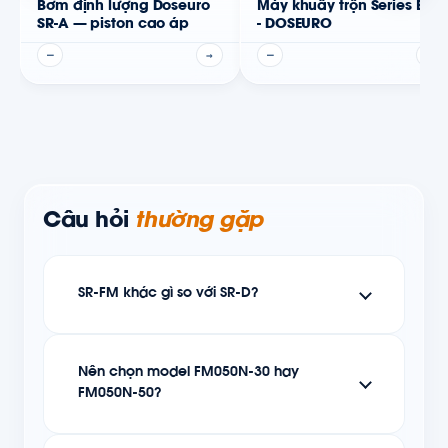
Bơm định lượng Doseuro
Máy khuấy trộn Series EM
SR-A — piston cao áp
- DOSEURO
—
→
—
→
Câu hỏi
thường gặp
SR-FM khác gì so với SR-D?
Nên chọn model FM050N-30 hay
FM050N-50?