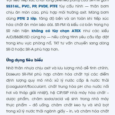
Vật liệu tiếp xúc chất lỏng (wetted parts) của SR-FM gồm
SS316L, PVC, PP, PVDF, PTFE
tùy cấu hình — thân bơm
chịu ăn mòn cao, phù hợp môi trường axit. Màng bơm
dùng
PTFE 2 lớp
, tăng độ bền và an toàn khi tiếp xúc
hóa chất ăn mòn kéo dài. SR-FM là kiểu cơ bản trong họ
SR nên hiện
không có tùy chọn ATEX
như các kiểu
A/D/B&BR/SD cùng họ — nếu công trình yêu cầu lắp đặt
trong khu vực phòng nổ, TKT tư vấn chuyển sang dòng
SR-D hoặc SR-A phù hợp hơn.
Ứng dụng tiêu biểu
Nhờ thân nhựa chịu axit và lưu lượng nhỏ dễ tinh chỉnh,
Doseuro SR-FM phù hợp châm hóa chất tại các điểm
định lượng quy mô nhỏ: xử lý nước cấp & nước thải
(coagulant/flocculant, chất trung hòa pH cho nước nồi
hơi và tháp giải nhiệt), hệ CIP/SIP nhà máy hóa chất –
dược phẩm, châm soda/acid vệ sinh trong nhà máy
thực phẩm – đồ uống, châm chất keo tụ và khử bọt
trong xử lý nước thải ngành giấy – in, và châm hóa chất