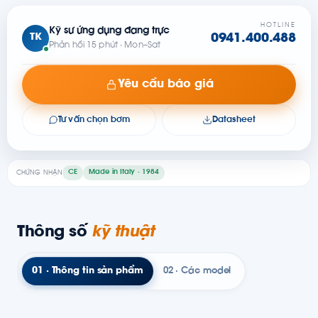
HOTLINE
Kỹ sư ứng dụng đang trực
TK
0941.400.488
Phản hồi 15 phút · Mon–Sat
Yêu cầu báo giá
Tư vấn chọn bơm
Datasheet
CE
Made in Italy · 1984
CHỨNG NHẬN
Thông số
kỹ thuật
01 · Thông tin sản phẩm
02 · Các model