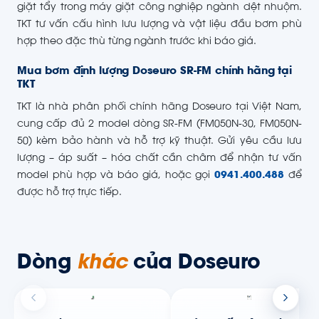
giặt tẩy trong máy giặt công nghiệp ngành dệt nhuộm.
TKT tư vấn cấu hình lưu lượng và vật liệu đầu bơm phù
hợp theo đặc thù từng ngành trước khi báo giá.
Mua bơm định lượng Doseuro SR-FM chính hãng tại
TKT
TKT là nhà phân phối chính hãng Doseuro tại Việt Nam,
cung cấp đủ 2 model dòng SR-FM (FM050N-30, FM050N-
50) kèm bảo hành và hỗ trợ kỹ thuật. Gửi yêu cầu lưu
lượng – áp suất – hóa chất cần châm để nhận tư vấn
model phù hợp và báo giá, hoặc gọi
0941.400.488
để
được hỗ trợ trực tiếp.
Dòng
khác
của Doseuro