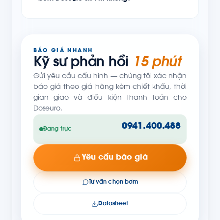
BÁO GIÁ NHANH
Kỹ sư phản hồi
15 phút
Gửi yêu cầu cấu hình — chúng tôi xác nhận
báo giá theo giá hãng kèm chiết khấu, thời
gian giao và điều kiện thanh toán cho
Doseuro.
0941.400.488
Đang trực
Yêu cầu báo giá
Tư vấn chọn bơm
Datasheet