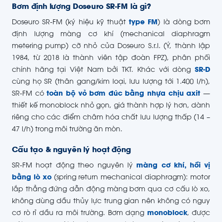
Bơm định lượng Doseuro SR-FM là gì?
Doseuro SR-FM (ký hiệu kỹ thuật
type FM
) là dòng bơm
định lượng màng cơ khí (mechanical diaphragm
metering pump) cỡ nhỏ của Doseuro S.r.l. (Ý, thành lập
1984, từ 2018 là thành viên tập đoàn FPZ), phân phối
chính hãng tại Việt Nam bởi TKT. Khác với dòng
SR-D
cùng họ SR (thân gang/kim loại, lưu lượng tới 1.400 l/h),
SR-FM có
toàn bộ vỏ bơm đúc bằng nhựa chịu axit
—
thiết kế monoblock nhỏ gọn, giá thành hợp lý hơn, dành
riêng cho các điểm châm hóa chất lưu lượng thấp (14 –
47 l/h) trong môi trường ăn mòn.
Cấu tạo & nguyên lý hoạt động
SR-FM hoạt động theo nguyên lý
màng cơ khí, hồi vị
bằng lò xo
(spring return mechanical diaphragm): motor
lắp thẳng đứng dẫn động màng bơm qua cơ cấu lò xo,
không dùng dầu thủy lực trung gian nên không có nguy
cơ rò rỉ dầu ra môi trường. Bơm dạng
monoblock
, được